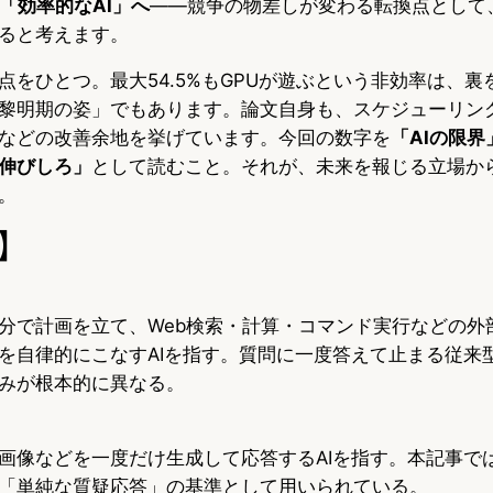
「効率的なAI」へ
——競争の物差しが変わる転換点として
ると考えます。
点をひとつ。最大54.5%もGPUが遊ぶという非効率は、裏
黎明期の姿」でもあります。論文自身も、スケジューリン
などの改善余地を挙げています。今回の数字を
「AIの限
伸びしろ」
として読むこと。それが、未来を報じる立場か
。
】
分で計画を立て、Web検索・計算・コマンド実行などの外
を自律的にこなすAIを指す。質問に一度答えて止まる従来
みが根本的に異なる。
画像などを一度だけ生成して応答するAIを指す。本記事で
「単純な質疑応答」の基準として用いられている。