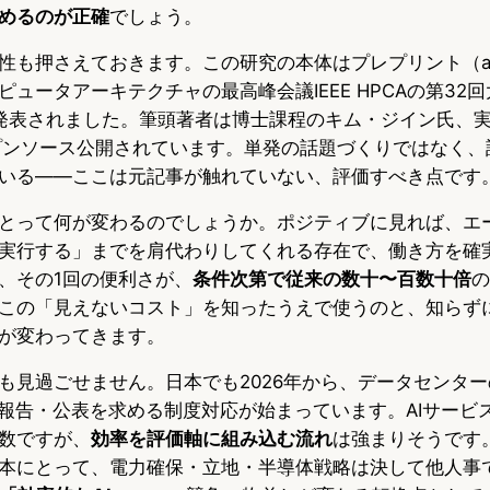
めるのが正確
でしょう。
性も押さえておきます。この研究の本体はプレプリント（ar
ュータアーキテクチャの最高峰会議IEEE HPCAの第32回大
発表されました。筆頭著者は博士課程のキム・ジイン氏、
オープンソース公開されています。単発の話題づくりではなく
いる——ここは元記事が触れていない、評価すべき点です
とって何が変わるのでしょうか。ポジティブに見れば、エ
実行する」までを肩代わりしてくれる存在で、働き方を確
、その1回の便利さが、
条件次第で従来の数十〜百数十倍
の
この「見えないコスト」を知ったうえで使うのと、知らず
が変わってきます。
も見過ごせません。日本でも2026年から、データセンタ
の報告・公表を求める制度対応が始まっています。AIサービ
数ですが、
効率を評価軸に組み込む流れ
は強まりそうです
本にとって、電力確保・立地・半導体戦略は決して他人事