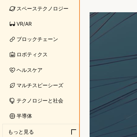
i
a
スペーステクノロジー
n
s
VR/AR
e
t
ブロックチェーン
o
d
ロボティクス
o
ヘルスケア
n
マルチスピーシーズ
テクノロジーと社会
半導体
もっと見る