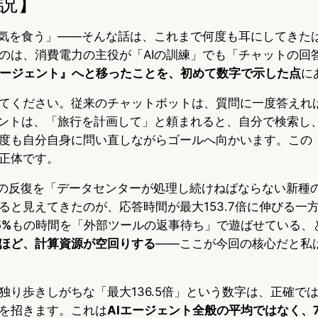
説】
電気を食う」——そんな話は、これまで何度も耳にしてきた
のは、消費電力の主役が「AIの訓練」でも「チャットの回
エージェント』へと移ったことを、初めて数字で示した点
に
てください。従来のチャットボットは、質問に一度答えれ
ェントは、「旅行を計画して」と頼まれると、自分で検索し
度も自分自身に問い直しながらゴールへ向かいます。この
正体です。
、この反復を「データセンターが処理し続けねばならない新種
ると見えてきたのが、応答時間が最大153.7倍に伸びる一方
5%
もの時間を「外部ツールの返事待ち」で遊ばせている、
ほど、計算資源が空回りする
——ここが今回の核心だと私
独り歩きしがちな「最大136.5倍」という数字は、正確で
を招きます。これは
AIエージェント全般の平均ではなく、