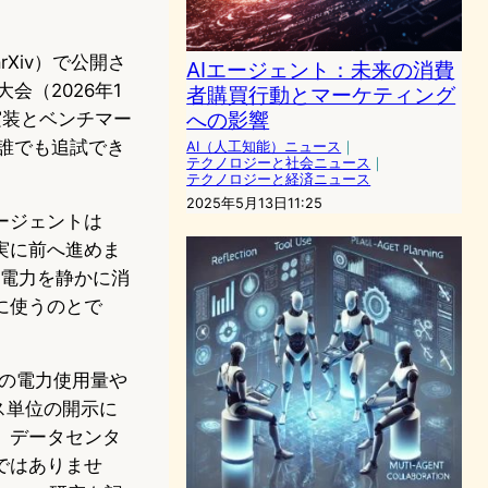
Xiv）で公開さ
AIエージェント：未来の消費
会（2026年1
者購買行動とマーケティング
への影響
実装とベンチマー
、誰でも追試でき
AI（人工知能）ニュース
｜
テクノロジーと社会ニュース
｜
。
テクノロジーと経済ニュース
2025年5月13日11:25
ージェントは
実に前へ進めま
電力を静かに消
に使うのとで
ーの電力使用量や
ス単位の開示に
。データセンタ
ではありませ