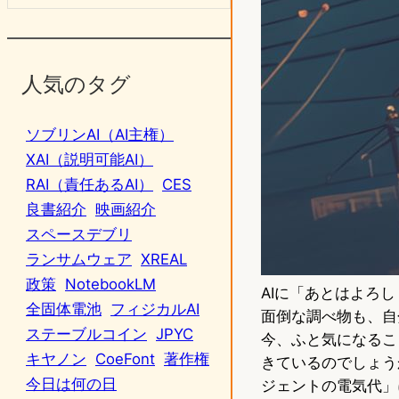
人気のタグ
ソブリンAI（AI主権）
XAI（説明可能AI）
RAI（責任あるAI）
CES
良書紹介
映画紹介
スペースデブリ
ランサムウェア
XREAL
政策
NotebookLM
AIに「あとはよろ
全固体電池
フィジカルAI
面倒な調べ物も、自
ステーブルコイン
JPYC
今、ふと気になるこ
キヤノン
CoeFont
著作権
きているのでしょう
今日は何の日
ジェントの電気代」