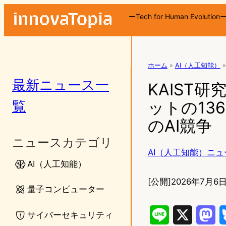
ーTech for Human Evolution
ホーム
»
AI（人工知能）
»
最新ニュース一
KAIST
覧
ットの13
のAI競争
ニュースカテゴリ
AI（人工知能）ニュ
AI（人工知能）
[公開]
2026年7月6日
量子コンピューター
サイバーセキュリティ
L
X
M