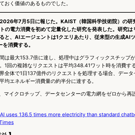
ておく価値のあるものでした。
imesが2026年7月5日に報じた。KAIST（韓国科学技術院）
ントの電力消費を初めて定量化した研究を発表した。研究は
ると、AIエージェントは1クエリあたり、従来型の生成AI
ギーを消費する。
間は最大153.7倍に達し、処理中はグラフィックスチップ
。1回の複雑なリクエストは平均348.41ワット時を消費す
界全体で1日137億件のリクエストを処理する場合、データ
平均エネルギー消費量の約半分に達する。
ル、マイクロチップ、データセンターの電力網をゼロから再
I uses 136.5 times more electricity than standard chatb
 Times