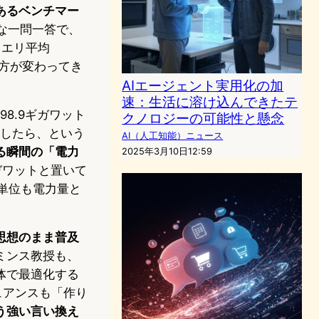
あるベンチマー
な一問一答で、
クエリ平均
め方が変わってき
AIエージェント実用化の加
速：生活に溶け込んできたテ
8.9ギガワット
クノロジーの可能性と懸念
理したら、という
AI（人工知能）ニュース
る瞬間の「電力
2025年3月10日12:59
ガワットと置いて
、単位も電力量と
思想のまま普及
ミンス教授も、
体で最適化する
ュアンスも「作り
う強い言い換え