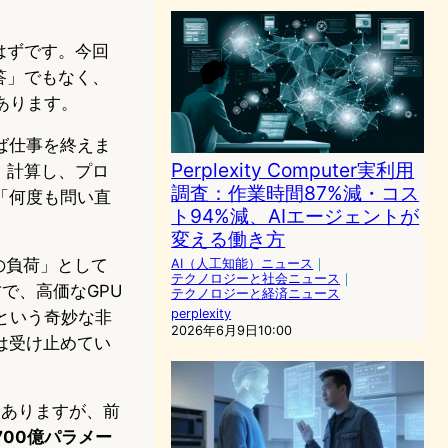
はずです。今回
答」でもなく、
あります。
ば仕事を終えま
Perplexity Computer実利用
、計算し、プロ
調査：作業時間87%減・コス
「何度も問い直
ト94%減、AIエージェントが
変える働き方
の負荷」として
AI（人工知能）ニュース
｜
テクノロジーと社会ニュース
｜
で、高価なGPU
テクノロジーと経済ニュース
perplexity
という奇妙な非
2026年6月9日10:00
は受け止めてい
はありますが、前
700億パラメー