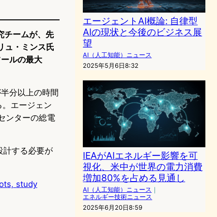
エージェントAI概論: 自律型
AIの現状と今後のビジネス展
の研究チームが、先
望
リュ・ミンス氏
AI（人工知能）ニュース
ツールの最大
2025年5月6日8:32
が半分以上の時間
る。エージェン
センターの総電
設計する必要が
IEAがAIエネルギー影響を可
視化、米中が世界の電力消費
増加80%を占める見通し
ots, study
AI（人工知能）ニュース
｜
エネルギー技術ニュース
2025年6月20日8:59