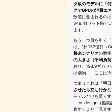
タ級のモデルに「何
クでGPUの消費エ
数値に含まれるのは
348.41ワット
ます。
もう一つ目を引く「
は、1日137億件（
将来シナリオ
の数字
の大きさ（平均負荷
おり、198.9ギ
は別物——ここは冷
つまりこれは「明日
させたら立ち行かな
モデルだけを賢くす
「co-design
直す」より「見直す