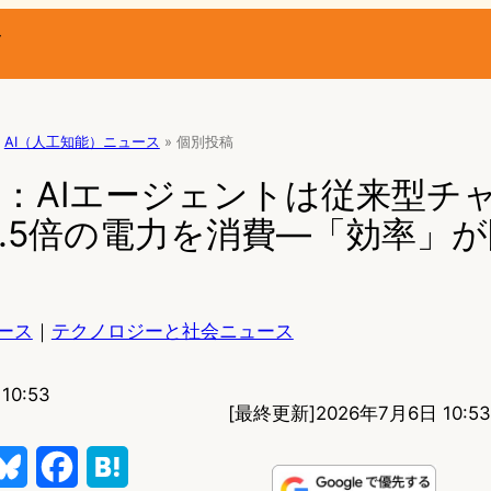
ー
AI（人工知能）ニュース
»
個別投稿
研究：AIエージェントは従来型チ
6.5倍の電力を消費—「効率」
ース
｜
テクノロジーと社会ニュース
10:53
[最終更新]
2026年7月6日 10:53
B
F
H