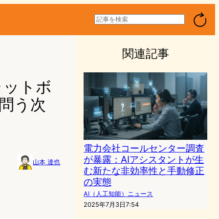
検
索
関連記事
ャットボ
が問う次
電力会社コールセンター調査
が暴露：AIアシスタントが生
山本 達也
む新たな非効率性と手動修正
の実態
AI（人工知能）ニュース
2025年7月3日7:54