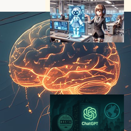
AIエージェント革命の始まり
〜 単なるチャットボットを超
えた”知的アシスタント”の正
体に迫る
AI（人工知能）ニュース
｜
チャットボットニュース
2024年11月29日20:06