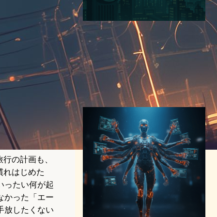
ChatGPT（OpenAI）の電力
消費は小国並み – 年間
1,058GWh、1リクエスト
0.3Wh時代へ
AI（人工知能）ニュース
｜
エネルギー技術ニュース
2025年4月22日13:35
旅行の計画も、
慣れはじめた
いったい何が起
なかった「エー
手放したくない