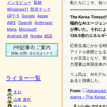
私たちにこそ、知っ
インタビュー
取材
Windows11
防災テック
GPT-5
Google
Apple
The Korea T
AWS
OpenAI
Anthropic
端的なAIエージェ
が率いた。それによ
Meta
Microsoft
136.5倍のエネル
Android XR
Nvidia
総説
応答生成にかかる時
アイドル状態となる
トが主流となり、世
力需要は米国全体の
リュ氏は、AIモデ
ライター一覧
あると指摘した。
From:
Advanced A
まお
warns – The Korea
山本 達也