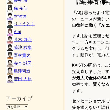
【編集部解
乗杉 海
森 祐佳
「AIは思ったより
omote
のニュースが新しい
りょうとく
自律的に動く『AI
Ami
まず用語を整理させ
荒木 啓介
す。一方AIエージ
菊池 紗槻
グラムを実行し、何
す」動作が、電力の
野村貴之
寺本 誠司
KAISTの研究は
島津耕造
捉え直しました。す
が
最大で全体の54.
苦田 大起
効率です。
賢くなる
ます。
アーカイブ
センセーショナルに
提を添えないと誤解