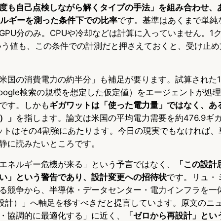
度も自己点検しながら解くタイプの手法」を組み合わせ、
ネルギーを測った条件下での比率
です。基準はあくまで単純
GPU分のみ。CPUや冷却などは計算に入っていません。1
時という値も、この条件での計測だと押さえておくと、受け止
米国の消費電力の約半分」も補足が要ります。試算された19
Google検索の規模を想定した仮定値）をエージェントが処
です。しかも
ギガワットは「使った電力量」ではなく、あ
）」
を指します。論文は米国の平均電力需要を約476.9ギ
ガワットはその4割強にあたります。今日の現実でもなければ
静に読みたいところです。
エネルギー危機が来る」という予言ではなく、
「この設計
い」という警告であり、設計変更への招待状
です。リュ・
る競争から、半導体・データセンター・電力インフラを一
（協調設計）」へ軸足を移すべきだと提言しています。原文のニ
・協調的に最適化する」に近く、
「ゼロから再設計」とい