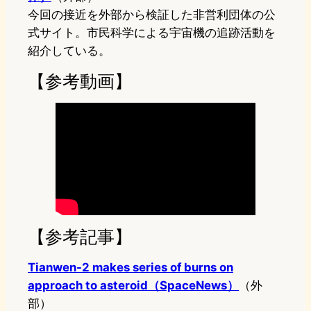
今回の接近を外部から検証した非営利団体の公
式サイト。市民科学による宇宙機の追跡活動を
紹介している。
【参考動画】
【参考記事】
Tianwen-2 makes series of burns on
approach to asteroid（SpaceNews）
（外
部）