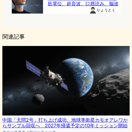
筋電位、超音波、口唇読み、脳波
りょうとく
関連記事
中国「天問2号」打ち上げ成功、地球準衛星カモオアレワか
らサンプル回収へ 2027年帰還予定の10年ミッション開始