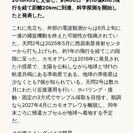
2016HO3と交会し、約400日・約10億kmの飛
行を経て距離20kmに到達、科学探測を開始し
たと発表した。
これに先立ち、外部の電波観測からは6月上旬に
一連の捕捉機動を終えた可能性が指摘されてい
た。天問2号は2025年5月に西昌衛星発射センタ
ーから打ち上げられ、約1年の飛行を経てこの段
階に至った。カモオアレワは2016年に発見され
た小惑星で、太陽を公転しながら地球と1対1の
軌道共鳴にある準衛星である。地球の準衛星は
少なくとも7個が知られている。天問2号は数カ
月にわたり近接運用を行い、ホバリング・接
触・固定の3方式でサンプル採取を目指す。順調
なら2027年4月にカモオアレワを離脱し、同年
末ごろに帰還カプセルが地球へ着地する予定
だ。