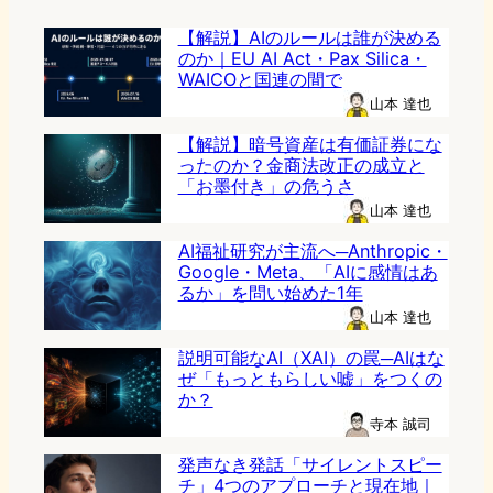
【解説】AIのルールは誰が決める
のか｜EU AI Act・Pax Silica・
WAICOと国連の間で
山本 達也
【解説】暗号資産は有価証券にな
ったのか？金商法改正の成立と
「お墨付き」の危うさ
山本 達也
AI福祉研究が主流へ─Anthropic・
Google・Meta、「AIに感情はあ
るか」を問い始めた1年
山本 達也
説明可能なAI（XAI）の罠─AIはな
ぜ「もっともらしい嘘」をつくの
か？
寺本 誠司
発声なき発話「サイレントスピー
チ」4つのアプローチと現在地｜