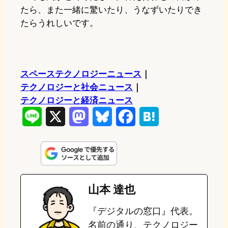
たら、また一緒に驚いたり、うなずいたりでき
たらうれしいです。
スペーステクノロジーニュース
｜
テクノロジーと社会ニュース
｜
テクノロジーと経済ニュース
L
X
M
B
F
H
i
a
l
a
a
n
s
u
c
t
e
t
e
e
e
山本 達也
o
s
b
n
『デジタルの窓口』代表。
d
k
o
a
名前の通り、テクノロジー