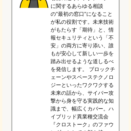
o
y
o
に関するあらゆる相談
の”最初の窓口”になること
n
k
が私の役割です。未来技術
がもたらす「期待」と、情
報セキュリティという「不
安」の両方に寄り添い、誰
もが安心して新しい一歩を
踏み出せるような道しるべ
を発信します。 ブロックチ
ェーンやスペーステクノロ
ジーといったワクワクする
未来の話から、サイバー攻
撃から身を守る実践的な知
識まで、幅広くカバー。ハ
イブリッド異業種交流会
『クロストーク』のファウ