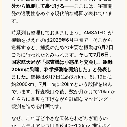
外から観測して裏づける
――ここには、宇宙開
発の透明性をめぐる現代的な構図が表れていま
す。
時系列も整理しておきましょう。AMSAT-DLが
機動を捉えたのは2026年6月中旬で、そこから
逆算すると、捕捉のための主要な機動は6月7日
ごろに行われたとみられます。
そして7月6日、
国家航天局が「探査機は小惑星と交会し、距離
20kmに到達、科学探測を開始した」と発表し
ました。
進捗は6月7日に約3万km、6月19日に
約2000km、7月上旬に20kmという段階を踏ん
でいます。探査機は今後、数か月かけて20kmか
らさらに高度を下げながら詳細なマッピング・
観測を進める計画です。
なぜ、これほど小さな天体をわざわざ狙うの
か。カモオアレワは直径40〜100mと推定され