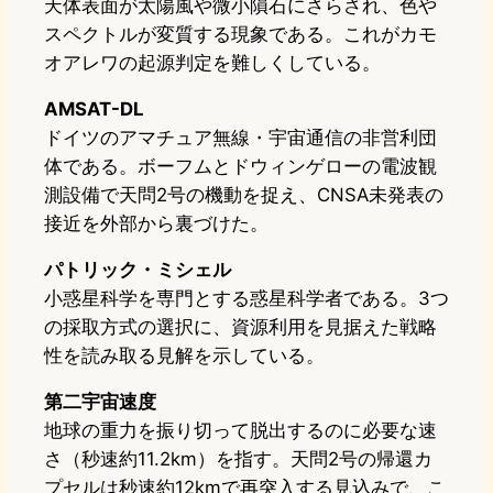
天体表面が太陽風や微小隕石にさらされ、色や
スペクトルが変質する現象である。これがカモ
オアレワの起源判定を難しくしている。
AMSAT-DL
ドイツのアマチュア無線・宇宙通信の非営利団
体である。ボーフムとドウィンゲローの電波観
測設備で天問2号の機動を捉え、CNSA未発表の
接近を外部から裏づけた。
パトリック・ミシェル
小惑星科学を専門とする惑星科学者である。3つ
の採取方式の選択に、資源利用を見据えた戦略
性を読み取る見解を示している。
第二宇宙速度
地球の重力を振り切って脱出するのに必要な速
さ（秒速約11.2km）を指す。天問2号の帰還カ
プセルは秒速約12kmで再突入する見込みで、こ