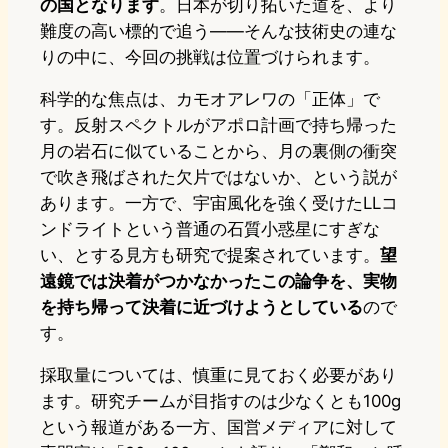
の国となります
。日本が切り拓いた道を、より
難度の高い標的で追う――そんな技術史の連な
りの中に、今回の挑戦は位置づけられます。
科学的な焦点は、カモオアレワの「正体」で
す。反射スペクトルがアポロ計画で持ち帰った
月の岩石に似ていることから、月の裏側の衝突
で吹き飛ばされた欠片ではないか、という説が
あります。一方で、宇宙風化を強く受けたLLコ
ンドライトという普通の石質小惑星にすぎな
い、とする見方も研究で提案されています。
望
遠鏡では決着がつかなかったこの論争を、実物
を持ち帰って決着に近づけようとしている
ので
す。
採取量については、慎重に見ておく必要があり
ます。研究チームが目指すのは少なくとも100g
という報道がある一方、国営メディアに対して