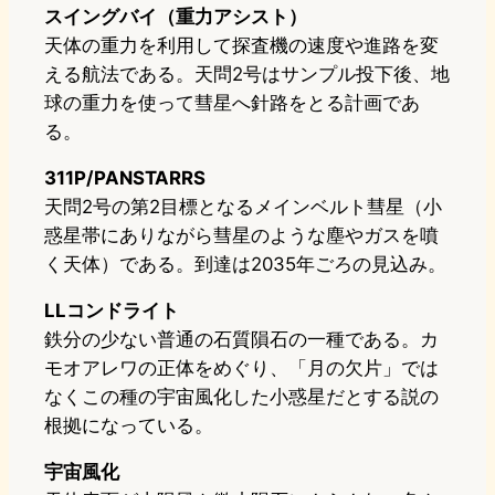
スイングバイ（重力アシスト）
天体の重力を利用して探査機の速度や進路を変
える航法である。天問2号はサンプル投下後、地
球の重力を使って彗星へ針路をとる計画であ
る。
311P/PANSTARRS
天問2号の第2目標となるメインベルト彗星（小
惑星帯にありながら彗星のような塵やガスを噴
く天体）である。到達は2035年ごろの見込み。
LLコンドライト
鉄分の少ない普通の石質隕石の一種である。カ
モオアレワの正体をめぐり、「月の欠片」では
なくこの種の宇宙風化した小惑星だとする説の
根拠になっている。
宇宙風化