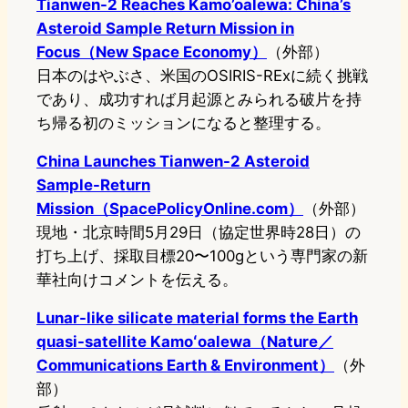
Tianwen-2 Reaches Kamo’oalewa: China’s
Asteroid Sample Return Mission in
Focus（New Space Economy）
（外部）
日本のはやぶさ、米国のOSIRIS-RExに続く挑戦
であり、成功すれば月起源とみられる破片を持
ち帰る初のミッションになると整理する。
China Launches Tianwen-2 Asteroid
Sample-Return
Mission（SpacePolicyOnline.com）
（外部）
現地・北京時間5月29日（協定世界時28日）の
打ち上げ、採取目標20〜100gという専門家の新
華社向けコメントを伝える。
Lunar-like silicate material forms the Earth
quasi-satellite Kamoʻoalewa（Nature／
Communications Earth & Environment）
（外
部）