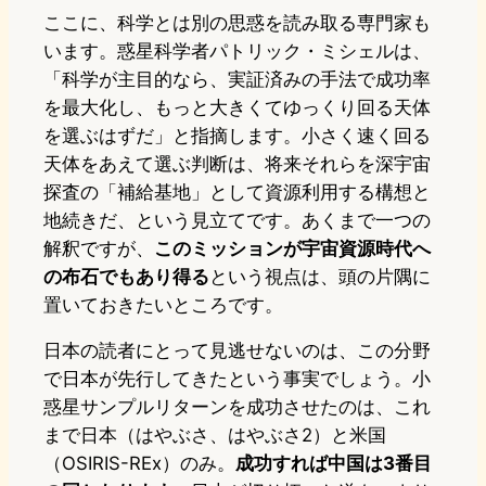
ここに、科学とは別の思惑を読み取る専門家も
います。惑星科学者パトリック・ミシェルは、
「科学が主目的なら、実証済みの手法で成功率
を最大化し、もっと大きくてゆっくり回る天体
を選ぶはずだ」と指摘します。小さく速く回る
天体をあえて選ぶ判断は、将来それらを深宇宙
探査の「補給基地」として資源利用する構想と
地続きだ、という見立てです。あくまで一つの
解釈ですが、
このミッションが宇宙資源時代へ
の布石でもあり得る
という視点は、頭の片隅に
置いておきたいところです。
日本の読者にとって見逃せないのは、この分野
で日本が先行してきたという事実でしょう。小
惑星サンプルリターンを成功させたのは、これ
まで日本（はやぶさ、はやぶさ2）と米国
（OSIRIS-REx）のみ。
成功すれば中国は3番目