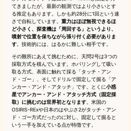
てきましたが、最新の観測ではより小さいとす
る推定もあります。しかも約28分に1回という速
さで自転しています。
重力はほぼ無視できるほ
ど小さく、探査機は「周回する」というより、
噴射で位置を保ちながら張り付く必要がありま
す
。技術的には、はるかに難しい相手です。
その難所にあえて挑むために、天問2号は3つの
採取方式を積んでいます。ホバリングして吸い
取る方式、表面に触れて採る「タッチ・アン
ド・ゴー」、そしてドリルで固定して掘る「ア
ンカー・アンド・アタッチ」です。とくに
小惑
星でアンカー・アンド・アタッチ方式（固定採
取）に挑むのは世界初となります
。米国の
OSIRIS-RExや日本のはやぶさ2がタッチ・アン
ド・ゴー方式だったのに対し、固定して掘ると
いう一手を加えている点が特徴です。