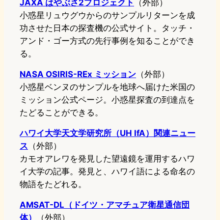
JAXA はやぶさ2プロジェクト
（外部）
小惑星リュウグウからのサンプルリターンを成
功させた日本の探査機の公式サイト。タッチ・
アンド・ゴー方式の先行事例を知ることができ
る。
NASA OSIRIS-REx ミッション
（外部）
小惑星ベンヌのサンプルを地球へ届けた米国の
ミッション公式ページ。小惑星探査の到達点を
たどることができる。
ハワイ大学天文学研究所（UH IfA）関連ニュー
ス
（外部）
カモオアレワを発見した望遠鏡を運用するハワ
イ大学の記事。発見と、ハワイ語による命名の
物語をたどれる。
AMSAT-DL（ドイツ・アマチュア衛星通信団
体）
（外部）