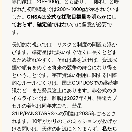
専門家は「20〜100g」とも語り、「鄭和」と呼
ばれた初期構想では200〜1000gが示されていま
した。
CNSAは公式な採取目標量を明らかにし
ておらず、確定値ではない
点に留意が必要で
す。
長期的な視点では、リスクと制度の問題も浮か
びます。準衛星は地球のすぐ近くに長くとどま
るため訪れやすく、それは裏を返せば、資源採
掘や領有をめぐる将来の競争の舞台になり得る
ということです。宇宙資源の利用に関する国際
的なルールづくりは、国連COPUOSでの継続審
議など、まだ発展途上にあります。非公式のタ
イムラインでは、離脱は2027年4月、帰還カプ
セルの着地は同年末ごろ、彗星
311P/PANSTARRSへの到達は2035年ごろとさ
れます。10年がかりのこのミッションが投げか
ける問いは、天体の起源にとどまらず、
私たち