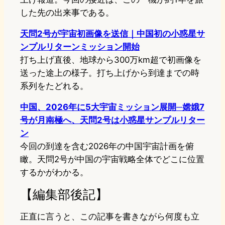
した先の出来事である。
天問2号が宇宙初画像を送信｜中国初の小惑星サ
ンプルリターンミッション開始
打ち上げ直後、地球から300万km超で初画像を
送った途上の様子。打ち上げから到達までの時
系列をたどれる。
中国、2026年に5大宇宙ミッション展開─嫦娥7
号が月南極へ、天問2号は小惑星サンプルリター
ン
今回の到達を含む2026年の中国宇宙計画を俯
瞰。天問2号が中国の宇宙戦略全体でどこに位置
するかがわかる。
【編集部後記】
正直に言うと、この記事を書きながら何度も立