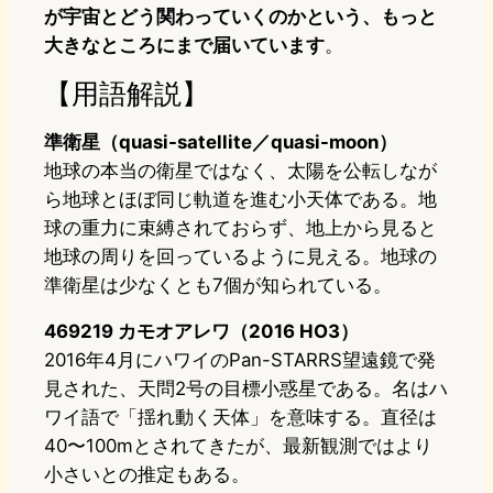
が宇宙とどう関わっていくのかという、もっと
大きなところにまで届いています
。
【用語解説】
準衛星（quasi-satellite／quasi-moon）
地球の本当の衛星ではなく、太陽を公転しなが
ら地球とほぼ同じ軌道を進む小天体である。地
球の重力に束縛されておらず、地上から見ると
地球の周りを回っているように見える。地球の
準衛星は少なくとも7個が知られている。
469219 カモオアレワ（2016 HO3）
2016年4月にハワイのPan-STARRS望遠鏡で発
見された、天問2号の目標小惑星である。名はハ
ワイ語で「揺れ動く天体」を意味する。直径は
40〜100mとされてきたが、最新観測ではより
小さいとの推定もある。