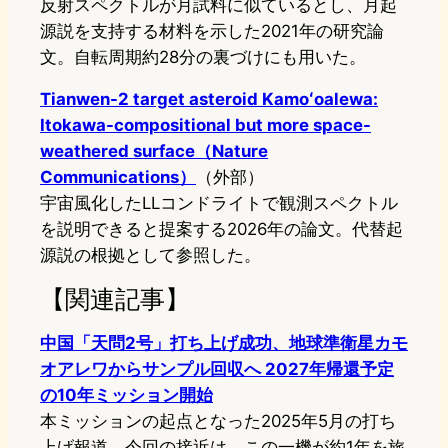
反射スペクトルが月試料に似ているとし、月起
源説を支持する材料を示した2021年の研究論
文。自転周期約28分の裏づけにも用いた。
Tianwen-2 target asteroid Kamoʻoalewa:
Itokawa-compositional but more space-
weathered surface（Nature
Communications）
（外部）
宇宙風化したLLコンドライトで観測スペクトル
を説明できると提案する2026年の論文。代替起
源説の根拠として参照した。
【関連記事】
中国「天問2号」打ち上げ成功、地球準衛星カモ
オアレワからサンプル回収へ 2027年帰還予定
の10年ミッション開始
本ミッションの起点となった2025年5月の打ち
上げ報道。今回の接近は、この一機が約1年を旅