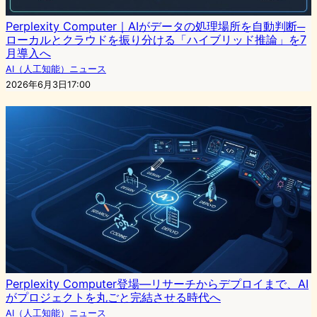
Perplexity Computer｜AIがデータの処理場所を自動判断─
ローカルとクラウドを振り分ける「ハイブリッド推論」を7
月導入へ
AI（人工知能）ニュース
2026年6月3日17:00
Perplexity Computer登場—リサーチからデプロイまで、AI
がプロジェクトを丸ごと完結させる時代へ
AI（人工知能）ニュース