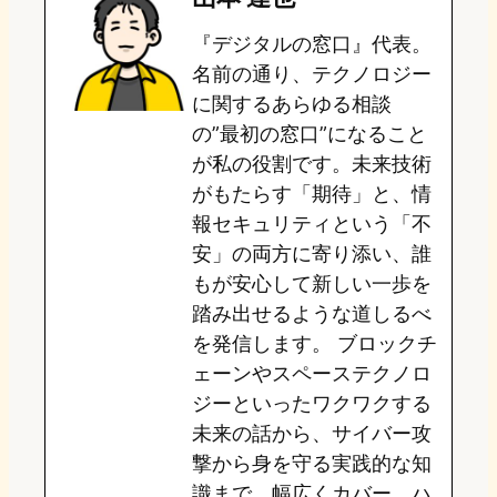
o
s
b
n
『デジタルの窓口』代表。
d
k
o
a
名前の通り、テクノロジー
o
y
o
に関するあらゆる相談
の”最初の窓口”になること
n
k
が私の役割です。未来技術
がもたらす「期待」と、情
報セキュリティという「不
安」の両方に寄り添い、誰
もが安心して新しい一歩を
踏み出せるような道しるべ
を発信します。 ブロックチ
ェーンやスペーステクノロ
ジーといったワクワクする
未来の話から、サイバー攻
撃から身を守る実践的な知
識まで、幅広くカバー。ハ