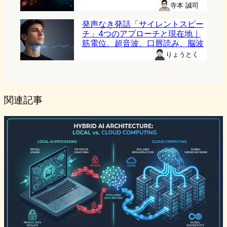
寺本 誠司
発声なき発話「サイレントスピー
チ」4つのアプローチと現在地｜
筋電位、超音波、口唇読み、脳波
りょうとく
関連記事