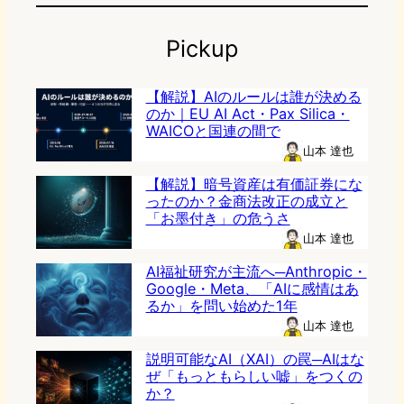
Pickup
【解説】AIのルールは誰が決める
のか｜EU AI Act・Pax Silica・
WAICOと国連の間で
山本 達也
【解説】暗号資産は有価証券にな
ったのか？金商法改正の成立と
「お墨付き」の危うさ
山本 達也
AI福祉研究が主流へ─Anthropic・
Google・Meta、「AIに感情はあ
るか」を問い始めた1年
山本 達也
説明可能なAI（XAI）の罠─AIはな
ぜ「もっともらしい嘘」をつくの
か？