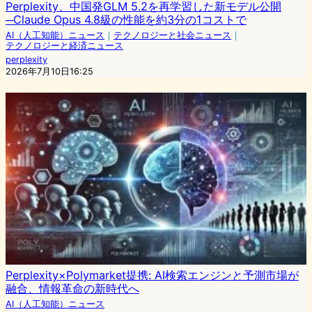
Perplexity、中国発GLM 5.2を再学習した新モデル公開
─Claude Opus 4.8級の性能を約3分の1コストで
AI（人工知能）ニュース
｜
テクノロジーと社会ニュース
｜
テクノロジーと経済ニュース
perplexity
2026年7月10日16:25
Perplexity×Polymarket提携: AI検索エンジンと予測市場が
融合、情報革命の新時代へ
AI（人工知能）ニュース