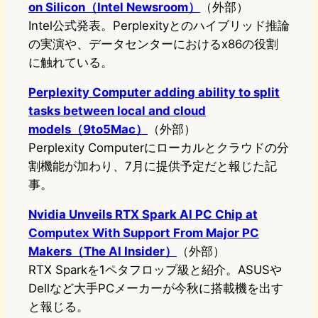
on Silicon（Intel Newsroom）
（外部）
Intel公式発表。Perplexityとのハイブリッド推論
の実演や、データセンターにおけるx86の役割
に触れている。
Perplexity Computer adding ability to split
tasks between local and cloud
models（9to5Mac）
（外部）
Perplexity Computerにローカルとクラウドの分
割機能が加わり、7月に提供予定だと報じた記
事。
Nvidia Unveils RTX Spark AI PC Chip at
Computex With Support From Major PC
Makers（The AI Insider）
（外部）
RTX Sparkを1ペタフロップ級と紹介。ASUSや
Dellなど大手PCメーカーが今秋に搭載機を出す
と報じる。