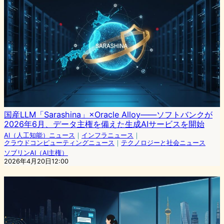
国産LLM「Sarashina」×Oracle Alloy——ソフトバンクが
2026年6月、データ主権を備えた生成AIサービスを開始
AI（人工知能）ニュース
｜
インフラニュース
｜
クラウドコンピューティングニュース
｜
テクノロジーと社会ニュース
ソブリンAI（AI主権）
2026年4月20日12:00