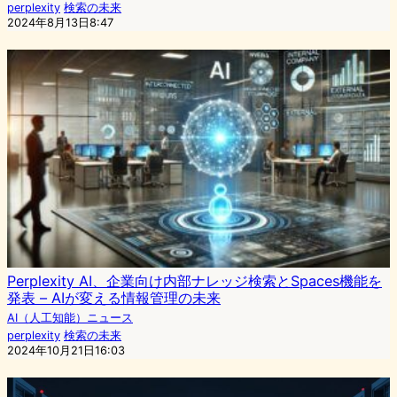
perplexity
検索の未来
2024年8月13日8:47
Perplexity AI、企業向け内部ナレッジ検索とSpaces機能を
発表 – AIが変える情報管理の未来
AI（人工知能）ニュース
perplexity
検索の未来
2024年10月21日16:03