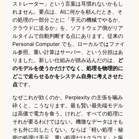
ストレーター」という言葉は耳慣れないかもし
れません。要点は、AIに何かを頼んだとき、そ
の処理の一部分ごとに「手元の機械でやるか、
クラウドに送るか」を、ソフトウェア側がリア
ルタイムで自動判断する点にあります。従来の
Personal Computer でも、ローカルではファイ
ル参照、重い計算はサーバー、という分担はあ
りました。新しい仕組みが踏み込んだのは、
ど
のモデルを使うかだけでなく、処理を物理的に
どこで走らせるかをシステム自身に考えさせた
点
です。
なぜこれが効くのか。Perplexity の主張を噛み
砕くと、こうなります。最も賢い最先端モデル
は高価で電力を食う。けれど、すべての処理に
それが要るわけではない。機微なデータはそも
そも外に出したくない。ならば「軽い処理・秘
密の処理は手元、重い処理だけクラウド」と振