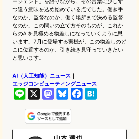
ージェント」を語りながら、その言葉に少しず
つ違う意味を込め始めている点でした。働き手
なのか、監督なのか、働く場所まで決める監督
なのか。この問いの立て方そのものが、これか
らのAIを見極める物差しになっていくように思
います。7月に登場する実機が、この物差しのど
こに位置するのか、引き続き見守っていきたい
と思います。
AI（人工知能）ニュース
｜
エッジコンピューティングニュース
L
X
M
B
F
H
i
a
l
a
a
n
s
u
c
t
e
t
e
e
e
山本 達也