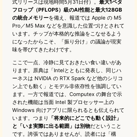
式リリースは現地時間5月31日付）。
最大1ペタ
フロップ（PFLOPS）級のAI性能と最大128GB
の統合メモリー
を備え、報道では Apple の M5
Pro／M5 Max などを意識した位置づけとされて
います。チップが本格的な推論をこなせるよう
になったからこそ、「振り分け」の議論が現実
味を帯びてきたわけです。
ここで一点、冷静に見ておきたい食い違いがあ
ります。原典は「Intelとともに発表し、同じハ
ーネスは NVIDIA の RTX Spark など他のシリコ
ン上でも動く」とモデル非依存性を強調してい
ます。一方で報道では、Computex の舞台で示
された機能は当面 Intel 製プロセッサー上の
Windows 向けアプリに限られるとも伝えられて
います。つまり
「将来的にどこでも動く設計」
と「いま実際に出る範囲」は別物
だということ
です。誇張ではありませんが、読者には「構