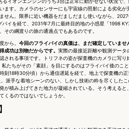
あるイオンエンジンのうち3台は正常に動かせない状況で、
います。カメラのセンサーにも宇宙線の照射による劣化が
せん。限界に近い機器をだましだまし使いながら、2027年1
バイを経て、2031年7月に最終目的地の小惑星「1998 K
、その綱渡りの旅の通過点でもあるのです。
度から。
今回のフライバイの真価は、まだ確定していませ
得成功は別物だからです。
実際の最接近距離や観測データ
認される事項です。トリフネの姿が探査機のカメラに写り
、私たちがその「素顔」を目にするのはフライバイ後のこ
時刻18時30分頃）から通信遅延を経て、地上で探査機の
した。派手な着地シーンのない、しかし技術の粋を尽くした
発が積み上げてきた地力が凝縮されている。そう考えると
てくるのではないでしょうか。
】