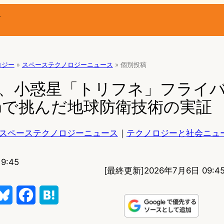
ー
ロジー
»
スペーステクノロジーニュース
»
個別投稿
2、小惑星「トリフネ」フライ
mで挑んだ地球防衛技術の実証
スペーステクノロジーニュース
｜
テクノロジーと社会ニュ
9:45
[最終更新]
2026年7月6日 09:4
B
F
H
l
a
a