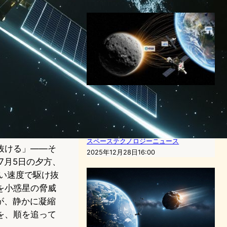
ESAとJAXA、小惑星アポフ
ィス観測ミッション「ラムセ
ス」承認。2029年の歴史的
接近で惑星防衛技術を実証
スペーステクノロジーニュース
抜ける」——そ
2025年12月28日16:00
7月5日の夕方、
速い速度で駆け抜
を小惑星の脅威
が、静かに凝縮
を、順を追って