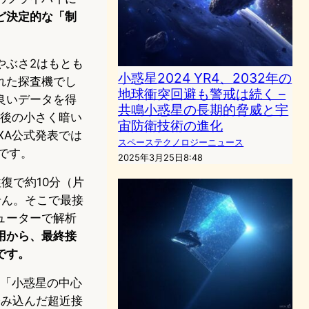
ど決定的な「制
やぶさ2はもとも
小惑星2024 YR4、2032年の
れた探査機でし
地球衝突回避も警戒は続く –
良いデータを得
共鳴小惑星の長期的脅威と宇
前後の小さく暗い
宙防衛技術の進化
XA公式発表では
スペーステクノロジーニュース
酷です。
2025年3月25日8:48
復で約10分（片
せん。そこで最接
ューターで解析
用から、最終接
です。
を「小惑星の中心
踏み込んだ超近接