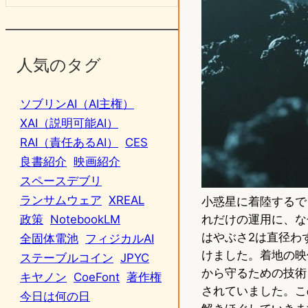
人気のタグ
ソブリンAI（AI主権）
XAI（説明可能AI）
RAI（責任あるAI）
CES
良書紹介
映画紹介
スペースデブリ
ランサムウェア
XREAL
小惑星に着陸するで
れだけの運用に、な
政策
NotebookLM
はやぶさ2は直径わ
全固体電池
フィジカルAI
けました。着地の映
ステーブルコイン
JPYC
から守るための技術
キヤノン
CoeFont
著作権
されていました。こ
今日は何の日