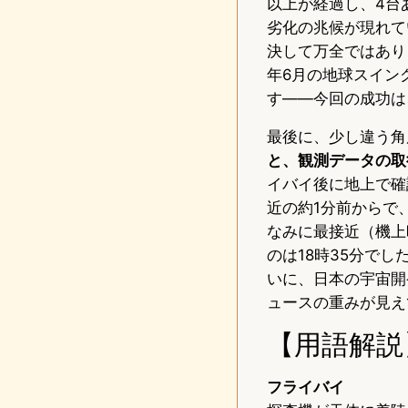
以上が経過し、4台
劣化の兆候が現れて
決して万全ではありま
年6月の地球スイング
す——今回の成功は
最後に、少し違う角
と、観測データの取
イバイ後に地上で確
近の約1分前からで
なみに最接近（機上
のは18時35分で
いに、日本の宇宙開
ュースの重みが見え
【用語解説
フライバイ