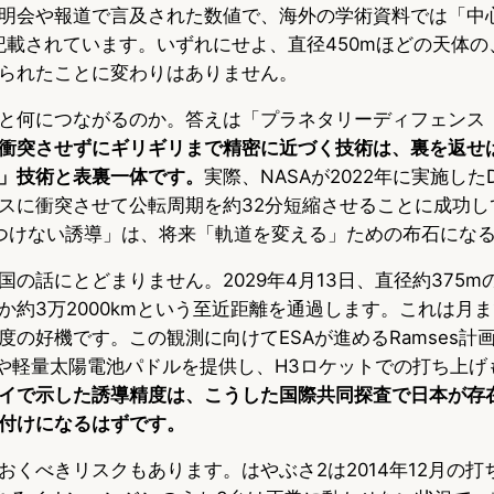
明会や報道で言及された数値で、海外の学術資料では「中
で記載されています。いずれにせよ、直径450mほどの天体
られたことに変わりはありません。
と何につながるのか。答えは「プラネタリーディフェンス
衝突させずにギリギリまで精密に近づく技術は、裏を返せ
」技術と表裏一体です。
実際、NASAが2022年に実施した
スに衝突させて公転周期を約32分短縮させることに成功し
つけない誘導」は、将来「軌道を変える」ための布石にな
の話にとどまりません。2029年4月13日、直径約375m
か約3万2000kmという至近距離を通過します。これは月ま
の好機です。この観測に向けてESAが進めるRamses計画
I）や軽量太陽電池パドルを提供し、H3ロケットでの打ち上
イで示した誘導精度は、こうした国際共同探査で日本が存
付けになるはずです。
くべきリスクもあります。はやぶさ2は2014年12月の打