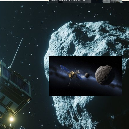
「神はミクロンに宿る」─宇
宙開発を支える姫路の町工
場、佐藤精機の技術力
スペーステクノロジーニュース
｜
テクノロジーと社会ニュース
｜
テクノロジーと経済ニュース
取材
2026年7月6日15:40
はやぶさ2、探査機とほぼ同
サイズの小惑星1998 KY26へ
の前例なき挑戦へ
スペーステクノロジーニュース
2025年9月21日7:30