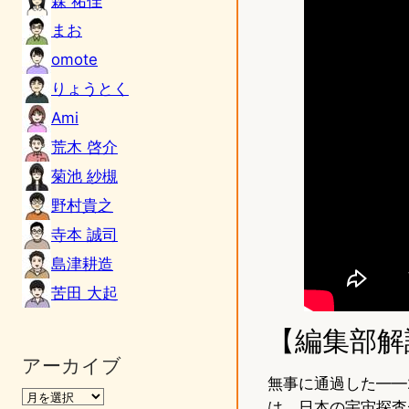
森 祐佳
まお
omote
りょうとく
Ami
荒木 啓介
菊池 紗槻
野村貴之
寺本 誠司
島津耕造
苦田 大起
【編集部解
アーカイブ
無事に通過した——
は、日本の宇宙探査