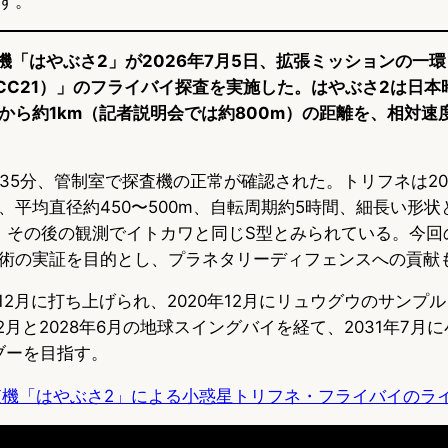
す。
査機「はやぶさ2」が2026年7月5日、拡張ミッションの一
 CC21）」のフライバイ探査を実施した。はやぶさ2は日本時
から約1km（記者説明会では約800m）の距離を、相対速度
時35分、管制室で探査機の正常が確認された。トリフネは20
、平均直径約450〜500m、自転周期約5時間、細長い形
、その後の観測でイトカワと同じS型とみられている。今回
術の実証を目的とし、プラネタリーディフェンスへの貢献
年12月に打ち上げられ、2020年12月にリュウグウのサンプ
2月と2028年6月の地球スイングバイを経て、2031年7月に
ブーを目指す。
査機「はやぶさ2」による小惑星トリフネ・フライバイのラ