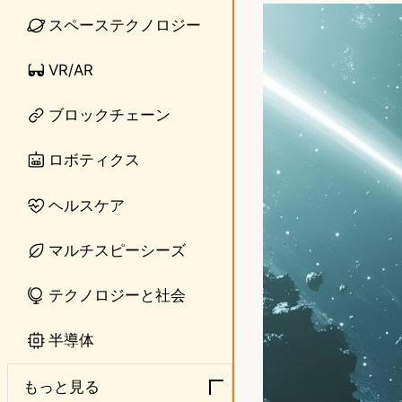
n
s
スペーステクノロジー
e
t
VR/AR
o
ブロックチェーン
d
o
ロボティクス
n
ヘルスケア
マルチスピーシーズ
テクノロジーと社会
半導体
もっと見る