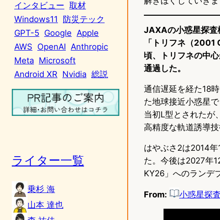
解きほぐしていきま
インタビュー
取材
Windows11
防災テック
JAXAの小惑星探
GPT-5
Google
Apple
「トリフネ（2001
AWS
OpenAI
Anthropic
頃、トリフネの中心
Meta
Microsoft
通過した。
Android XR
Nvidia
総説
通信遅延を経た18
た地球接近小惑星で
当初L型とされたが
高精度な軌道誘導技
はやぶさ2は2014
ライター一覧
た。今後は2027年1
KY26」へのランデ
乗杉 海
From:
小惑星探
山本 達也