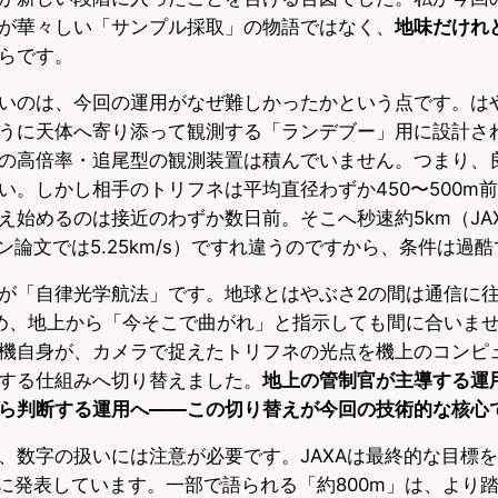
が華々しい「サンプル採取」の物語ではなく、
地味だけれ
らです。
いのは、今回の運用がなぜ難しかったかという点です。は
うに天体へ寄り添って観測する「ランデブー」用に設計さ
の高倍率・追尾型の観測装置は積んでいません。つまり、
い。しかし相手のトリフネは平均直径わずか450〜500m
え始めるのは接近のわずか数日前。そこへ秒速約5km（JA
ョン論文では5.25km/s）ですれ違うのですから、条件は過
が「自律光学航法」です。地球とはやぶさ2の間は通信に往
め、地上から「今そこで曲がれ」と指示しても間に合いま
機自身が、カメラで捉えたトリフネの光点を機上のコンピ
する仕組みへ切り替えました。
地上の管制官が主導する運
ら判断する運用へ——この切り替えが今回の技術的な核心
、数字の扱いには注意が必要です。JAXAは最終的な目標
式に発表しています。一部で語られる「約800m」は、より