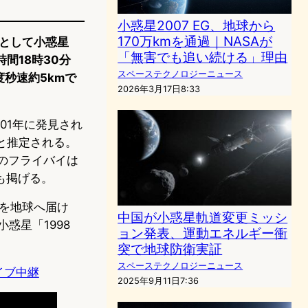
小惑星2007 EG、地球から
170万kmを通過｜NASAが
環として小惑星
「無害でも追い続ける」理由
間18時30分
スペーステクノロジーニュース
秒速約5kmで
2026年3月17日8:33
01年に発見され
状と推定される。
のフライバイは
も掲げる。
ルを地球へ届け
中国が小惑星軌道変更ミッシ
小惑星「1998
ョン発表、運動エネルギー衝
突で地球防衛実証
スペーステクノロジーニュース
イブ中継
2025年9月11日7:36