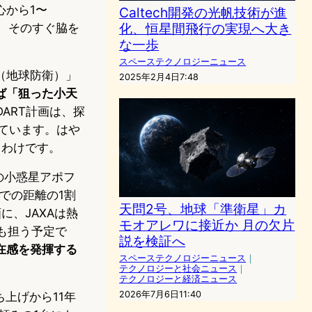
心から1〜
Caltech開発の光帆技術が進
化、恒星間飛行の実現へ大き
の、そのすぐ脇を
な一歩
スペーステクノロジーニュース
（地球防衛）」
2025年2月4日7:48
ば「狙った小天
DART計画は、探
ています。はや
るわけです。
の小惑星アポフ
での距離の1割
天問2号、地球「準衛星」カ
に、JAXAは熱
モオアレワに接近か 月の欠片
げも担う予定で
説を検証へ
在感を発揮する
スペーステクノロジーニュース
｜
テクノロジーと社会ニュース
｜
テクノロジーと経済ニュース
2026年7月6日11:40
ち上げから11年