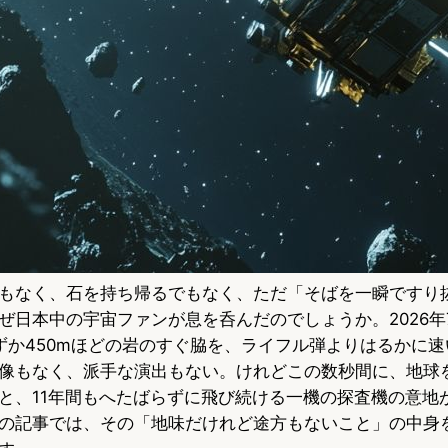
もなく、石を持ち帰るでもなく、ただ「そばを一瞬ですり
ぜ日本中の宇宙ファンが息を呑んだのでしょうか。2026年
ずか450mほどの岩のすぐ脇を、ライフル弾よりはるかに
像もなく、派手な演出もない。けれどこの数秒間に、地球
と、11年間もへたばらずに飛び続ける一機の探査機の意地
の記事では、その「地味だけれど途方もないこと」の中身