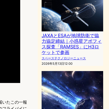
JAXAとESAが地球防衛で協
力協定締結｜小惑星アポフィ
ス探査「RAMSES」にH3ロ
ケットで参画
スペーステクノロジーニュース
2026年5月13日12:00
に届いたこの一報
のフライバイに