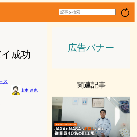
検
索
広告バナー
バイ成功
ース
関連記事
山本 達也
5