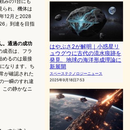
頼みの1台にも
見られ、機体は
2月と2028
Y26」到達を目指
ん。通過の成功
はやぶさ2が解明｜小惑星リ
の成否は、フラ
ュウグウに古代の流水痕跡を
始めるのは最接
発見、地球の海洋形成理論に
新展開
とになります。ち
正常が確認された
スペーステクノロジーニュース
2025年9月18日7:53
この一瞬のすれ違
、この静かなニ