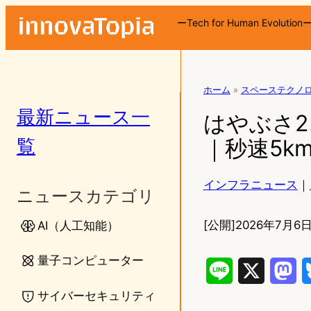
ーTech for Human Evolution
ホーム
»
スペーステクノ
最新ニュース一
はやぶさ
覧
｜秒速5k
インフラニュース
｜
ニュースカテゴリ
[公開]
2026年7月6日
AI（人工知能）
量子コンピューター
L
X
M
サイバーセキュリティ
i
a