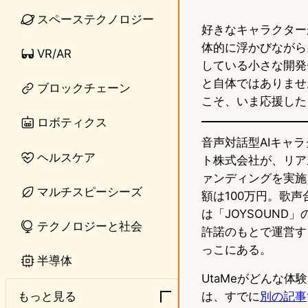
n
s
スペーステクノロジー
好きなキャラクター
e
t
体的に浮かびながら
VR/AR
o
している小さな開発
と自体ではありませ
ブロックチェーン
d
こそ、いま応援した
o
ロボティクス
音声対話型AIキャ
n
ヘルスケア
ト株式会社が、リア
ァンディングを実施し
マルチスピーシーズ
額は100万円。歌声
は「JOYSOUND
テクノロジーと社会
許諾のもとで運営す
っこにある。
半導体
UtaMeがどんな
は、すでに
別の記事
もっと見る