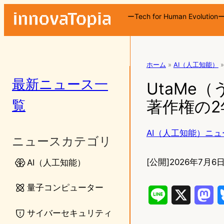
ーTech for Human Evolution
ホーム
»
AI（人工知能）
»
最新ニュース一
UtaMe
覧
著作権の
AI（人工知能）ニュ
ニュースカテゴリ
[公開]
2026年7月6日
AI（人工知能）
量子コンピューター
L
X
M
サイバーセキュリティ
i
a