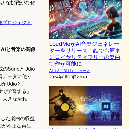
小さな挑戦がなぜ
発プロジェクト
LoudMeがAI音楽ジェネレー
、AIと音楽の関係
ターをリリース：誰でも簡単
にロイヤリティフリーの楽曲
制作が可能に
SunoとUdio
AI（人工知能）ニュース
習データに使っ
2024年8月23日23:40
pがUdioと、
だけで学習する」
。大きな流れ
判定した楽曲の収益
曲が不正な再生