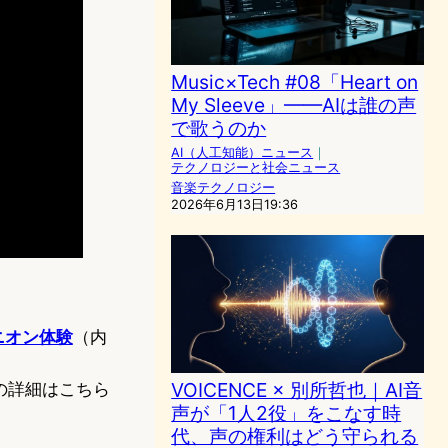
Music×Tech #08「Heart on
My Sleeve」——AIは誰の声
で歌うのか
AI（人工知能）ニュース
｜
テクノロジーと社会ニュース
音楽テクノロジー
2026年6月13日19:36
ニオン体験
（内
VOICENCE × 別所哲也｜AI音
の詳細はこちら
声が「1人2役」をこなす時
代、声の権利はどう守られる