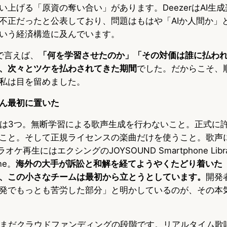
い上げる「原資の奪い合い」があります。DeezerはAI生
不正だったと公表しており、問題はもはや「AIか人間か」
いう経済構造に及んでいます。
で言えば、
「何を学習させたのか」「その対価は誰に払わ
、次々とツケを払わされてきた期間
でした。だからこそ、
私は目を留めました。
ん最初に置いた
方針は3つ。無断学習による歌声生成を行わないこと。正式に
こと。そして正規ライセンスの楽曲だけを使うこと。歌声
ラオケ再生にはエクシングのJOYSOUND Smartphone Lib
ne。
海外の大手が訴訟と和解を経てようやくたどり着いた
、この小さなチームは最初から立とうとしています。
開発
発でもっとも苦労した部分」と明かしているのが、その本
eはまだクラウドファンディングの段階です。リアルタイム歌