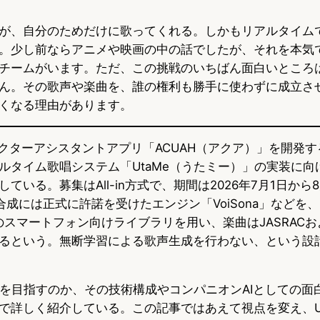
u
c
t
が、自分のためだけに歌ってくれる。しかもリアルタイム
e
e
e
。少し前ならアニメや映画の中の話でしたが、それを本気
s
b
n
チームがいます。ただ、この挑戦のいちばん面白いところ
ん。その歌声や楽曲を、誰の権利も勝手に使わずに成立さ
k
o
a
くなる理由があります。
y
o
ラクターアシスタントアプリ「ACUAH（アクア）」を開発
k
ルタイム歌唱システム「UtaMe（うたミー）」の実装に向
ている。募集はAll-in方式で、期間は2026年7月1日から
合成には正式に許諾を受けたエンジン「VoiSona」などを
」のスマートフォン向けライブラリを用い、楽曲はJASRACおよ
るという。無断学習による歌声生成を行わない、という設
体験を目指すのか、その技術構成やコンパニオンAIとしての面
で詳しく紹介している。この記事ではあえて視点を変え、Ut