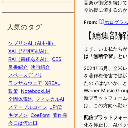
音楽が衝突を続けて
今応援に値するのか
From:
ホログラム
人気のタグ
【編集部解
ソブリンAI（AI主権）
まず、いま私たちが
XAI（説明可能AI）
は「無断学習」とい
RAI（責任あるAI）
CES
良書紹介
映画紹介
2024年6月、全米
スペースデブリ
を著作権侵害で提訴
たのではないか、という疑
ランサムウェア
XREAL
Warner Musi
政策
NotebookLM
新プラットフォーム
全固体電池
フィジカルAI
は、この方向へ動い
ステーブルコイン
JPYC
キヤノン
CoeFont
著作権
配信プラットフォー
今日は何の日
化を停止し、AIバ