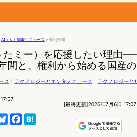
ー
AI（人工知能）ニュース
»
個別投稿
（うたミー）を応援したい理由──A
2年間と、権利から始める国産の
ース
｜
テクノロジーとエンタメニュース
｜
テクノロジーと
17:07
[最終更新]
2026年7月6日 17:07
B
F
H
l
a
a