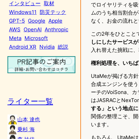
インタビュー
取材
でロイヤリティを吸
Windows11
防災テック
ムのうち相当割合が
なく、お金の流れと
GPT-5
Google
Apple
AWS
OpenAI
Anthropic
この2年をひとこと
Meta
Microsoft
しにしたサービスが
Android XR
Nvidia
総説
入れ替えた挑戦に、
権利処理を、いちば
UtaMeが掲げる
合成エンジンを使う
ーチのVoiSona、カ
ライター一覧
はJASRACとNexTo
する」という地点に
関係の整理こそ、開
山本 達也
います。
乗杉 海
もちろん、UtaM