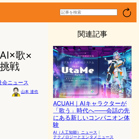
検
索
関連記事
I×歌×
挑戦
社会ニュース
山本 達也
ACUAH｜AIキャラクターが
「歌う」時代へ——会話の先
にある新しいコンパニオン体
験
AI（人工知能）ニュース
｜
テクノロジーとエンタメニュース