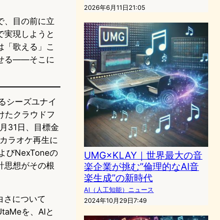
2026年6月11日21:05
で、目の前に立
で実現しようと
は「歌える」こ
せる——そこに
するシーズユナイ
けたクラウドフ
8月31日、目標金
、カラオケ再生に
びNexToneの
UMG×KLAY｜世界最大の音
計思想がその根
楽企業が挑む”倫理的なAI音
楽生成”の新時代
AI（人工知能）ニュース
白さについて
2024年10月29日7:49
aMeを、AIと