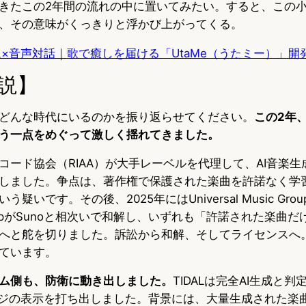
きたこの2年間の流れの中に置いてみたい。すると、この
、その意味がくっきりと浮かび上がってくる。
×音声対話｜歌で癒しを届ける「UtaMe（うたミー）」開
説】
どんな時代にいるのかを振り返らせてください。
この2年
う一点をめぐって激しく揺れてきました。
レコード協会（RIAA）が大手レーベルを代理して、AI音楽生成の
しました。争点は、著作権で保護された楽曲を許諾なく学
いです。その後、2025年にはUniversal Music Grou
c GroupがSunoと相次いで和解し、いずれも「許諾された楽曲
へと舵を切りました。訴訟から和解、そしてライセンスへ
ています。
ム側も、防衛に動き出しました。
TIDALは完全AI生成と
ッジの表示を打ち出しました。背景には、大量生成された楽