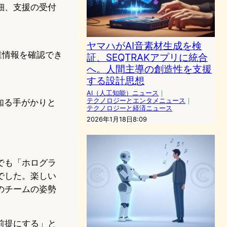
細、支援の受付
ヤマハがAI音素材生成を検
業情報を確認でき
証、SEQTRAKアプリに統合
へ。人間主導の創造性を支援
する設計思想
AI（人工知能）ニュース
｜
テクノロジーとエンタメニュース
｜
知る手がかりと
テクノロジーと経済ニュース
2026年1月18日8:09
でも「ホログラ
でした。楽しい
のチームの姿勢
前提にする」と