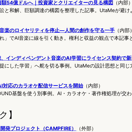
評価額54億ドルへ｜投資家とクリエイターの見る構図
（内部
訟と和解、巨額調達の構図を整理した記事。UtaMeが避け
I生成音楽のロイヤリティを停止—人間の創作を守る一手
（内部
れ」でAI音楽に線を引く動き。権利と収益の観点で本記事
oが提携、インディペンデント音楽のAI学習にライセンス契約で
提にした学習」へ舵を切る事例。UtaMeの設計思想と同じ
成AI対応のカラオケ配信サービスを開始
（内部）
YSOUND基盤を使う別事例。AI・カラオケ・著作権処理が交
ク】
）開発プロジェクト（CAMPFIRE）
（外部）