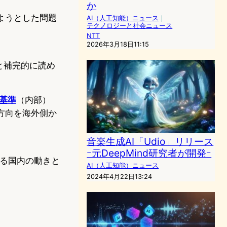
か
）
ようとした問題
AI（人工知能）ニュース
｜
テクノロジーと社会ニュース
NTT
2026年3月18日11:15
）
と補完的に読め
新基準
（内部）
方向を海外側か
音楽生成AI「Udio」リリース
ｰ元DeepMind研究者が開発ｰ
わる国内の動きと
AI（人工知能）ニュース
2024年4月22日13:24