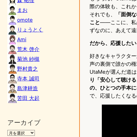
森 祐佳
際の体験も、これか
まお
それでも、
「面倒な
omote
こと
——ここに、私
りょうとく
ずなのに、あえて遠
Ami
だから、応援したい
荒木 啓介
好きなキャラクター
菊池 紗槻
声の裏側で誰かの権
野村貴之
UtaMeが選んだ
寺本 誠司
り「安心して聴ける
の、ひとつの手本に
島津耕造
で、応援したくなる
苦田 大起
アーカイブ