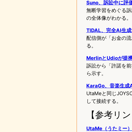
Suno、訴訟中に
無断学習をめぐる訴
の全体像がわかる。
TIDAL、完全A
配信側が「お金の流
る。
MerlinとUdi
訴訟から「許諾を前
ら示す。
KaraGo、音楽生
UtaMeと同じJO
して接続する。
【参考リン
UtaMe（うたミー