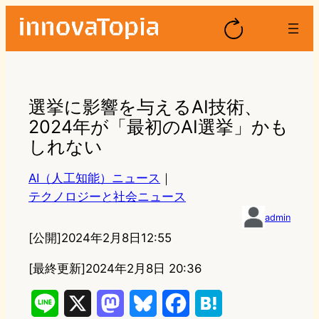
選挙に影響を与えるAI技術、
2024年が「最初のAI選挙」かも
しれない
AI（人工知能）ニュース
｜
テクノロジーと社会ニュース
admin
[公開]
2024年2月8日12:55
[最終更新]
2024年2月8日 20:36
L
X
M
B
F
H