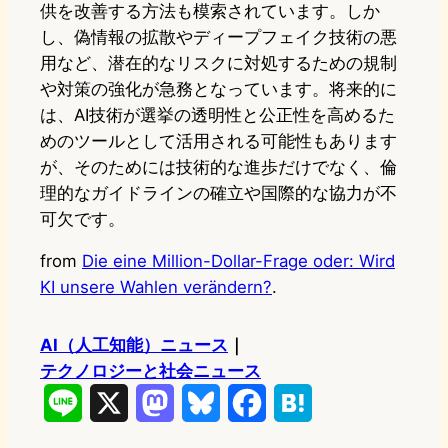
供を改善する方法も模索されています。しか
し、偽情報の拡散やディープフェイク技術の悪
用など、潜在的なリスクに対処するための規制
や対策の強化が急務となっています。将来的に
は、AI技術が選挙の透明性と公正性を高めるた
めのツールとして活用される可能性もあります
が、そのためには技術的な進歩だけでなく、倫
理的なガイドラインの確立や国際的な協力が不
可欠です。
from
Die eine Million-Dollar-Frage oder: Wird
KI unsere Wahlen verändern?
.
AI（人工知能）ニュース
｜
テクノロジーと社会ニュース
L
X
M
B
F
H
i
a
l
a
a