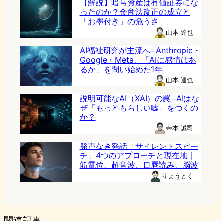
【解説】暗号資産は有価証券にな
ったのか？金商法改正の成立と
「お墨付き」の危うさ
山本 達也
AI福祉研究が主流へ─Anthropic・
Google・Meta、「AIに感情はあ
るか」を問い始めた1年
山本 達也
説明可能なAI（XAI）の罠─AIはな
ぜ「もっともらしい嘘」をつくの
か？
寺本 誠司
発声なき発話「サイレントスピー
チ」4つのアプローチと現在地｜
筋電位、超音波、口唇読み、脳波
りょうとく
関連記事