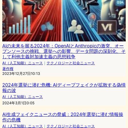
AIの未来を握る2024年：OpenAIとAnthropicの激突、オー
プンソースの挑戦、選挙への影響、データ問題の深刻化、そ
して利他主義対加速主義の思想戦争
AI（人工知能）ニュース
｜
テクノロジーと社会ニュース
著作権
2023年12月27日10:13
2024年選挙に潜む危機: AIディープフェイクが拡散する偽情
報の波
AI（人工知能）ニュース
2024年3月1日0:05
AI生成フェイクニュースの脅威：2024年選挙に潜む情報操
作の危機
AI（人工知能）ニュース
｜
テクノロジーと社会ニュース