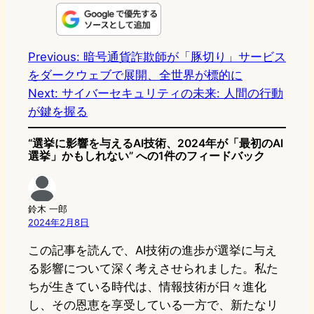
n
s
u
c
t
e
t
e
e
e
Previous:
暗号通貨詐欺師が「豚切り」サービス
をダークウェブで展開、全世界が標的に
o
s
b
n
Next:
サイバーセキュリティの未来: 人間の行動
d
k
o
a
が鍵を握る
o
y
o
“選挙に影響を与えるAI技術、2024年が「最初のAI
n
k
選挙」かもしれない” への1件のフィードバック
鈴木 一郎
2024年2月8日
この記事を読んで、AI技術の進歩が選挙に与え
る影響について深く考えさせられました。私た
ちが生きている時代は、情報技術が日々進化
し、その恩恵を享受している一方で、新たなリ