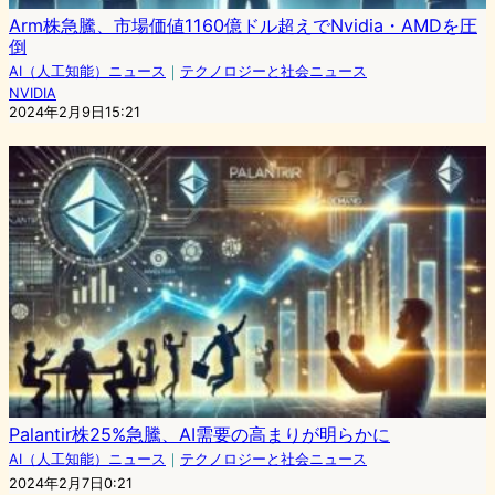
Arm株急騰、市場価値1160億ドル超えでNvidia・AMDを圧
倒
AI（人工知能）ニュース
｜
テクノロジーと社会ニュース
NVIDIA
2024年2月9日15:21
Palantir株25%急騰、AI需要の高まりが明らかに
AI（人工知能）ニュース
｜
テクノロジーと社会ニュース
2024年2月7日0:21