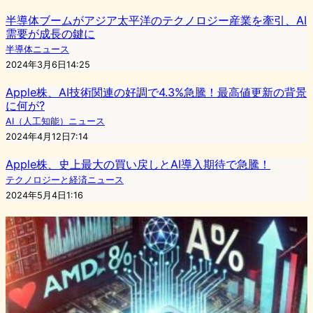
半導体ブームがアジア太平洋のテクノロジー産業を牽引、AI
需要が成長の鍵に
半導体ニュース
2024年3月6日14:25
Apple株、AI技術関連の好調で4.3%急騰！最高値更新の背景
に何が?
AI（人工知能）ニュース
2024年4月12日7:14
Apple株、史上最大の買い戻しとAI導入期待で急騰！
テクノロジーと経済ニュース
2024年5月4日1:16