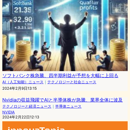
ソフトバンク株急騰、四半期利益が予想を大幅に上回る
AI（人工知能）ニュース
｜
テクノロジーと社会ニュース
2024年2月9日13:15
Nvidiaの収益飛躍でAIと半導体株が急騰、業界全体に波及
テクノロジーと経済ニュース
｜
半導体ニュース
NVIDIA
2024年2月22日12:13