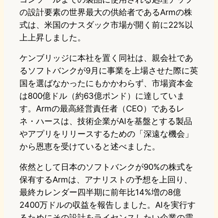
の設計要素の世界最大の供給者であるArmの株
式は、米国のナスダック市場が開く前に22%以
上上昇しました。
ケンブリッジに本社を置く同社は、親会社であ
るソフトバンクが9月に事業を上場させた際に英
国を選ばなかったにもかかわらず、市場資本金
は800億ドル（約63億ポンド）に達していま
す。Armの最高経営責任者（CEO）であるレ
ネ・ハースは、技術企業がAIを基盤とする製品
やアプリをリリースするための「深遠な機会」
から恩恵を受けていると述べました。
依然として日本のソフトバンクが90%の株式を
保有するArmは、アナリストの予想を上回り、
最終カレンダー四半期に前年比14%増の8億
2400万ドルの収益を報告しました。AIを実行す
るためにその設計をライセンスしたい企業の需