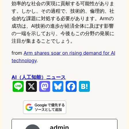
効率的な社会の実現に貢献する可能性がありま
す。しかし、その過程で、技術的、倫理的、社
会的な課題に対処する必要があります。Armの
成功は、AI技術の進歩が経済全体に及ぼす影響
の一端を示しており、今後もこの分野の発展に
注目が集まることでしょう。
from
Arm shares soar on rising demand for AI
technology
.
AI（人工知能）ニュース
L
X
M
B
F
H
i
a
l
a
a
n
s
u
c
t
e
t
e
e
e
admin