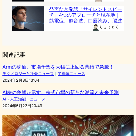
発声なき発話「サイレントスピー
チ」4つのアプローチと現在地｜
筋電位、超音波、口唇読み、脳波
りょうとく
関連記事
Armの株価、市場予想を大幅に上回る業績で急騰！
テクノロジーと社会ニュース
｜
半導体ニュース
2024年2月8日13:04
AI株の急騰が示す、株式市場の新たな潮流と未来予測
AI（人工知能）ニュース
2024年5月22日20:49