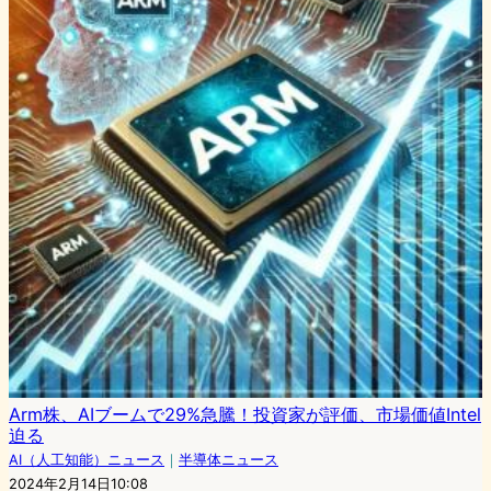
Arm株、AIブームで29%急騰！投資家が評価、市場価値Intel
迫る
AI（人工知能）ニュース
｜
半導体ニュース
2024年2月14日10:08