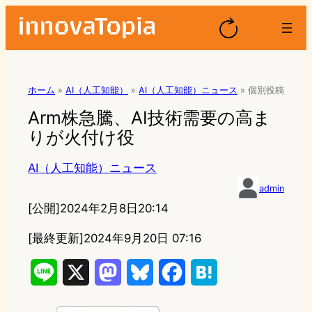
ホーム
»
AI（人工知能）
»
AI（人工知能）ニュース
»
個別投稿
Arm株急騰、AI技術需要の高ま
りが火付け役
AI（人工知能）ニュース
admin
[公開]
2024年2月8日20:14
[最終更新]
2024年9月20日 07:16
L
X
M
B
F
H
i
a
l
a
a