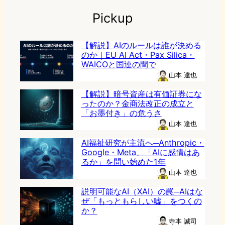
Pickup
【解説】AIのルールは誰が決める
のか｜EU AI Act・Pax Silica・
WAICOと国連の間で
山本 達也
【解説】暗号資産は有価証券にな
ったのか？金商法改正の成立と
「お墨付き」の危うさ
山本 達也
AI福祉研究が主流へ─Anthropic・
Google・Meta、「AIに感情はあ
るか」を問い始めた1年
山本 達也
説明可能なAI（XAI）の罠─AIはな
ぜ「もっともらしい嘘」をつくの
か？
寺本 誠司