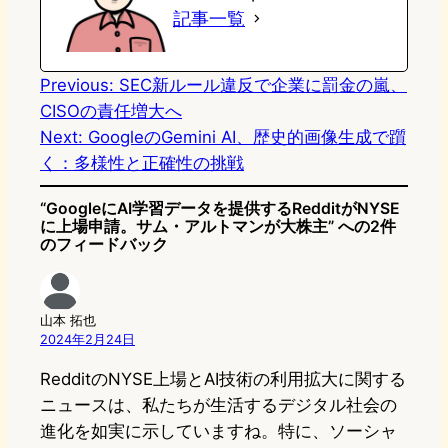
記事一覧
o
y
o
n
k
Previous:
SEC新ルール違反で企業に罰金の嵐、
CISOの責任増大へ
Next:
GoogleのGemini AI、歴史的画像生成で躓
く：多様性と正確性の挑戦
“GoogleにAI学習データを提供するRedditがNYSE
に上場申請。サム・アルトマンが大株主” への2件
のフィードバック
山本 拓也
2024年2月24日
RedditのNYSE上場とAI技術の利用拡大に関する
ニュースは、私たちが生活するデジタル社会の
進化を如実に示していますね。特に、ソーシャ