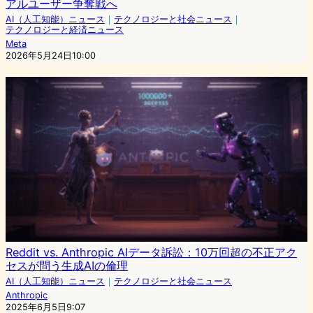
アルユーザー争奪戦へ
AI（人工知能）ニュース
｜
テクノロジーと社会ニュース
｜
テクノロジーと経済ニュース
Meta
2026年5月24日10:00
Reddit vs. Anthropic AIデータ訴訟：10万回超の不正アク
セスが問う生成AIの倫理
AI（人工知能）ニュース
｜
テクノロジーと社会ニュース
Anthropic
2025年6月5日9:07