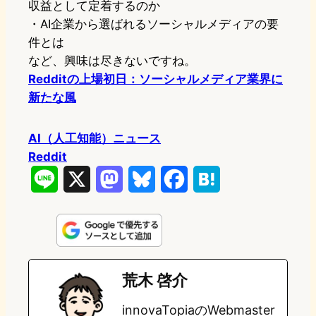
収益として定着するのか
・AI企業から選ばれるソーシャルメディアの要
件とは
など、興味は尽きないですね。
Redditの上場初日：ソーシャルメディア業界に
新たな風
AI（人工知能）ニュース
Reddit
L
X
M
B
F
H
i
a
l
a
a
n
s
u
c
t
e
t
e
e
e
荒木 啓介
o
s
b
n
innovaTopiaのWebmaster
d
k
o
a