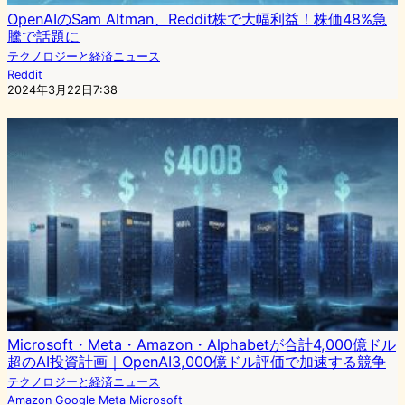
OpenAIのSam Altman、Reddit株で大幅利益！株価48%急
騰で話題に
テクノロジーと経済ニュース
Reddit
2024年3月22日7:38
Microsoft・Meta・Amazon・Alphabetが合計4,000億ドル
超のAI投資計画｜OpenAI3,000億ドル評価で加速する競争
テクノロジーと経済ニュース
Amazon
Google
Meta
Microsoft