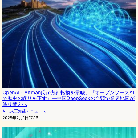
OpenAI・Altman氏が方針転換を示唆、『オープンソースAI
で歴史の誤りを正す』―中国DeepSeekの台頭で業界地図が
塗り替えへ
AI（人工知能）ニュース
2025年2月1日17:16