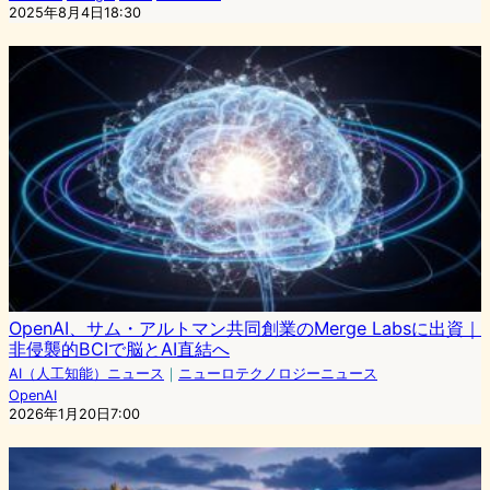
2025年8月4日18:30
OpenAI、サム・アルトマン共同創業のMerge Labsに出資｜
非侵襲的BCIで脳とAI直結へ
AI（人工知能）ニュース
｜
ニューロテクノロジーニュース
OpenAI
2026年1月20日7:00