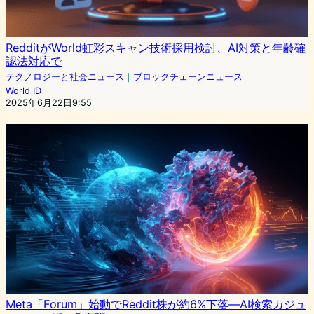
RedditがWorld虹彩スキャン技術採用検討、AI対策と年齢確
認法対応で
テクノロジーと社会ニュース
｜
ブロックチェーンニュース
World ID
2025年6月22日9:55
Meta「Forum」始動でReddit株が約6%下落―AI検索カジュ