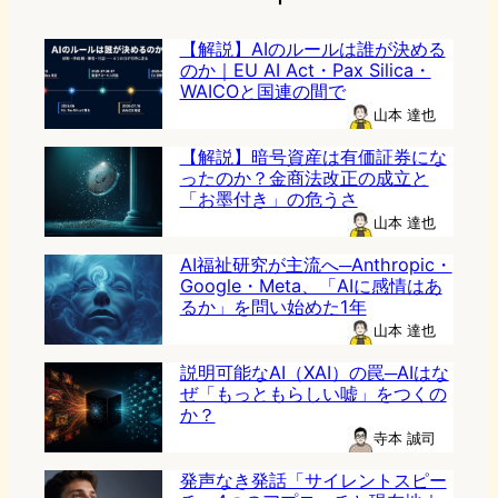
【解説】AIのルールは誰が決める
のか｜EU AI Act・Pax Silica・
WAICOと国連の間で
山本 達也
【解説】暗号資産は有価証券にな
ったのか？金商法改正の成立と
「お墨付き」の危うさ
山本 達也
AI福祉研究が主流へ─Anthropic・
Google・Meta、「AIに感情はあ
るか」を問い始めた1年
山本 達也
説明可能なAI（XAI）の罠─AIはな
ぜ「もっともらしい嘘」をつくの
か？
寺本 誠司
発声なき発話「サイレントスピー