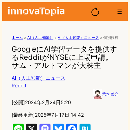
ホーム
»
AI（人工知能）
»
AI（人工知能）ニュース
»
個別投稿
GoogleにAI学習データを提供す
るRedditがNYSEに上場申請。
サム・アルトマンが大株主
AI（人工知能）ニュース
Reddit
荒木 啓介
[公開]
2024年2月24日5:20
[最終更新]
2025年7月17日 14:42
L
X
M
B
F
H