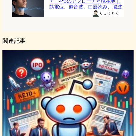
チ」4つのアプローチと現在地｜
筋電位、超音波、口唇読み、脳波
りょうとく
関連記事