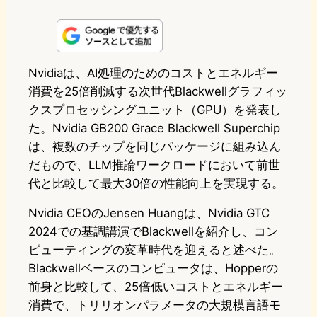
i
a
l
a
a
n
s
u
c
t
e
t
e
e
e
Nvidiaは、AI処理のためのコストとエネルギー
消費を25倍削減する次世代Blackwellグラフィッ
o
s
b
n
クスプロセッシングユニット（GPU）を発表し
d
k
o
a
た。Nvidia GB200 Grace Blackwell Superchip
o
y
o
は、複数のチップを同じパッケージに組み込ん
だもので、LLM推論ワークロードにおいて前世
n
k
代と比較して最大30倍の性能向上を実現する。
Nvidia CEOのJensen Huangは、Nvidia GTC
2024での基調講演でBlackwellを紹介し、コン
ピューティングの変革時代を迎えると述べた。
Blackwellベースのコンピュータは、Hopperの
前身と比較して、25倍低いコストとエネルギー
消費で、トリリオンパラメータの大規模言語モ