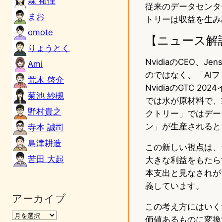
森 祐佳
従来のデータセンタ
まお
トリーは収益を生み
omote
【ニュース解
りょうとく
NvidiaのCEO、
Ami
のではなく、「AI
荒木 啓介
NvidiaのGTC
菊池 紗槻
では水が原材料で、
野村貴之
クトリー」ではデー
ン」が生産されると
寺本 誠司
島津耕造
この新しい視点は、デ
苦田 大起
大きな利益をもたら
本支出と見なされが
義しています。
アーカイブ
この考え方にはいく
価値あるものに変換