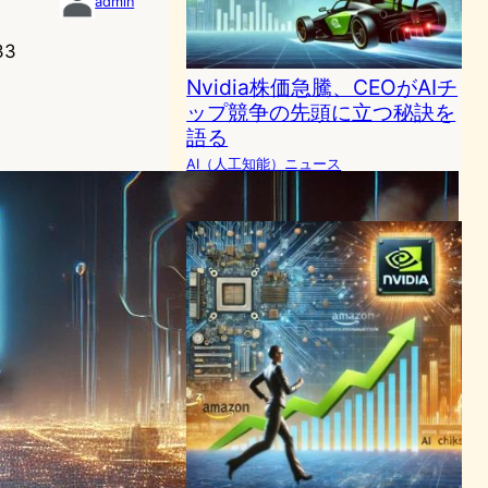
admin
33
Nvidia株価急騰、CEOがAIチ
ップ競争の先頭に立つ秘訣を
語る
AI（人工知能）ニュース
2024年6月27日3:56