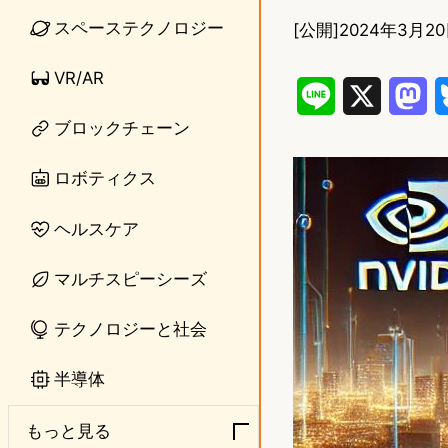
スペーステクノロジー
[公開]
2024年3月20
VR/AR
L
X
M
ブロックチェーン
i
a
n
s
ロボティクス
e
t
ヘルスケア
o
マルチスピーシーズ
d
o
テクノロジーと社会
n
半導体
もっと見る