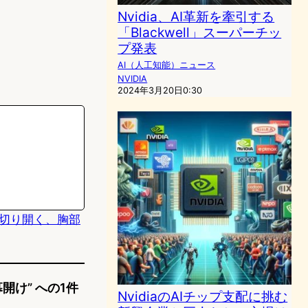
Nvidia、AI革新を牽引する
「Blackwell」スーパーチッ
プ発表
AI（人工知能）ニュース
NVIDIA
2024年3月20日0:30
来を切り開く、胸部
開け” への1件
NvidiaのAIチップ支配に挑む