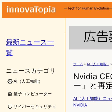
ーTech for Human Evolution
最新ニュース一
覧
ホーム
»
AI（人工知能）
»
ニュースカテゴリ
Nvidia
AI（人工知能）
ー」と再
量子コンピューター
AI（人工知能）ニュ
NVIDIA
サイバーセキュリティ