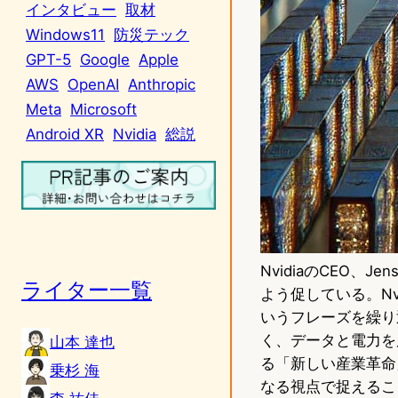
インタビュー
取材
Windows11
防災テック
GPT-5
Google
Apple
AWS
OpenAI
Anthropic
Meta
Microsoft
Android XR
Nvidia
総説
NvidiaのCEO、
ライター一覧
よう促している。Nvi
いうフレーズを繰り
く、データと電力を
山本 達也
る「新しい産業革命
乗杉 海
なる視点で捉えること