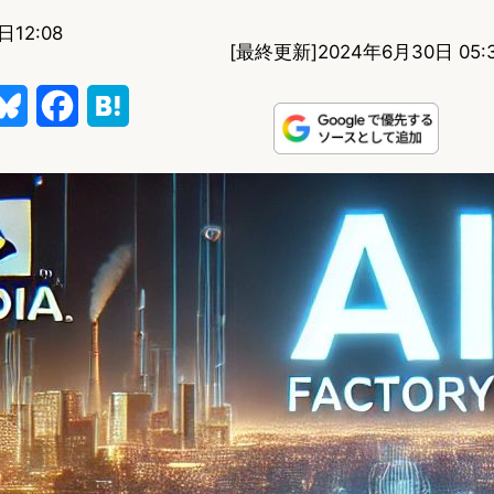
日12:08
[最終更新]
2024年6月30日 05:
B
F
H
l
a
a
u
c
t
e
e
e
s
b
n
k
o
a
y
o
k