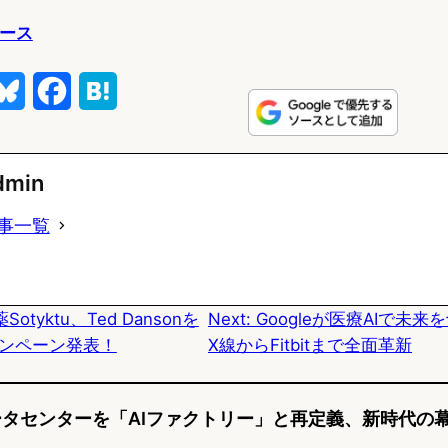
ュース
B
F
H
l
a
a
u
c
t
dmin
e
e
e
事一覧
s
b
n
k
o
a
otyktu、Ted Dansonを
Next:
Googleが医療AIで未
y
o
ンペーン発表！
X線からFitbitまで全面革新
k
O、データセンターを「AIファクトリー」と再定義、新時代の幕