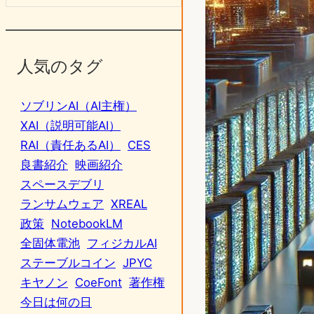
人気のタグ
ソブリンAI（AI主権）
XAI（説明可能AI）
RAI（責任あるAI）
CES
良書紹介
映画紹介
スペースデブリ
ランサムウェア
XREAL
政策
NotebookLM
全固体電池
フィジカルAI
ステーブルコイン
JPYC
キヤノン
CoeFont
著作権
今日は何の日