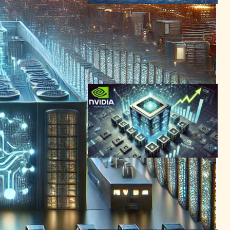
Nvidia、Amazonを抜き市場
資本化で首位に – AIチップ需
要急増が背景に
AI（人工知能）ニュース
｜
半導体ニュース
NVIDIA
2024年2月14日7:59
Nvidia収益3倍増、AIプロセ
ッサ需要でデータセンター事
業が急成長
AI（人工知能）ニュース
2024年5月23日9:52