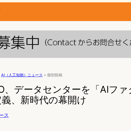
ー
AI（人工知能）ニュース
»
個別投稿
 CEO、データセンターを「AIフ
定義、新時代の幕開け
ース