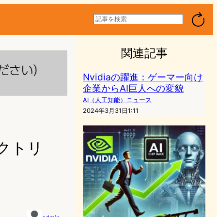
検
索
関連記事
Nvidiaの躍進：ゲーマー向け
企業からAI巨人への変貌
AI（人工知能）ニュース
2024年3月31日1:11
ァクトリ