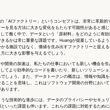
Huangの「AIファクトリー」というコンセプトは、非常に革新
ターを見る方法に大きな変化をもたらす可能性があると感じ
アとして働く中で、データという「原材料」をどのように有効
きるかは常に重要な課題です。Huangが提案しているよ
かかる施設ではなく、価値を生み出すファクトリーと捉える
え方に大きな影響を与えるでしょう。
投資や開発の加速は、私たちの仕事においても新しい機会を生
活用してより効率的なコードを書いたり、新しいソリューショ
るでしょう。また、データトークンの概念は、情報や知識を
なることを意味し、これはソフトウェア開発の分野において
があります。
ような技術的な進歩には、データのプライバシーやセキュリテ
用といった課題も伴います。これらの課題に対処するために