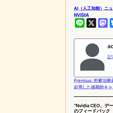
AI（人工知能）ニ
NVIDIA
L
X
M
i
a
n
s
a
e
t
記
o
d
Previous:
乾癬治療薬S
o
起用した画期的キャ
n
“Nvidia CE
のフィードバック