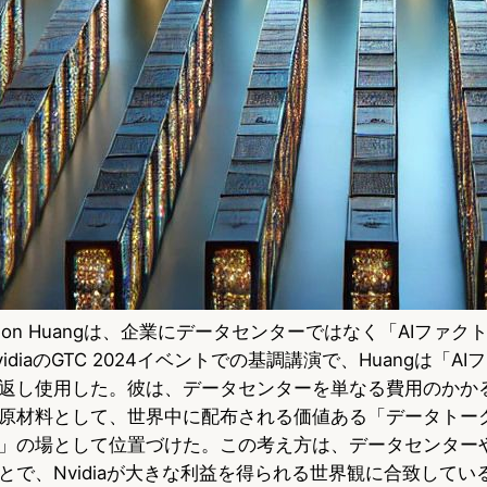
Jenson Huangは、企業にデータセンターではなく「AIファ
diaのGTC 2024イベントでの基調講演で、Huangは「A
返し使用した。彼は、データセンターを単なる費用のかか
原材料として、世界中に配布される価値ある「データトー
」の場として位置づけた。この考え方は、データセンターや
で、Nvidiaが大きな利益を得られる世界観に合致している