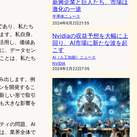
新興企業と巨人たち、市場は
激化の一途
半導体ニュース
2024年6月2日21:55
的であり、私たち
ます。私自身、
Nvidiaの収益予想を大幅に上
回り、AI市場に新たな波を起
活用し、価値あ
こす
うに、データセン
AI（人工知能）ニュース
ことは、私たち
NVIDIA
2024年2月22日7:05
み出します。例
ンを開発するこ
新しい形で取引
も大きな影響を
ィの問題、AI
は、業界全体で