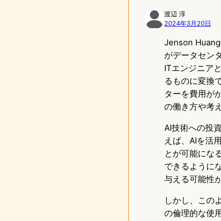
渡辺 淳
2024年3月20日
Jenson 
がデータセン
ITエンジニ
るものに変換で
ターを費用が
の働き方や考
AI技術への
えば、AIを
とが可能にな
できるように
与える可能性
しかし、この
の倫理的な使