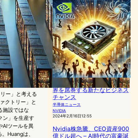
Nvidia GPUへの熱狂、AI業
界を席巻する新たなビジネス
クトリー」と考える
チャンス
Iファクトリー」と
半導体ニュース
る施設ではな
NVIDIA
2024年2月16日12:55
クン」を生産す
AIツールを異
Nvidia株急騰、CEO資産900
。Huangは、
億ドル超へ – AI時代の富豪誕