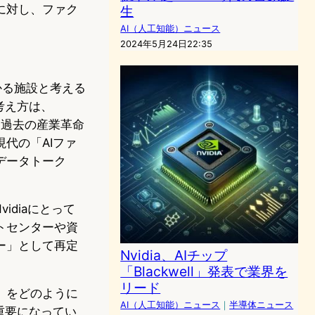
に対し、ファク
生
AI（人工知能）ニュース
2024年5月24日22:35
かかる施設と考える
考え方は、
ば、過去の産業革命
代の「AIファ
データトーク
diaにとって
トセンターや資
ー」として再定
Nvidia、AIチップ
「Blackwell」発表で業界を
リード
」をどのように
AI（人工知能）ニュース
｜
半導体ニュース
重要になってい