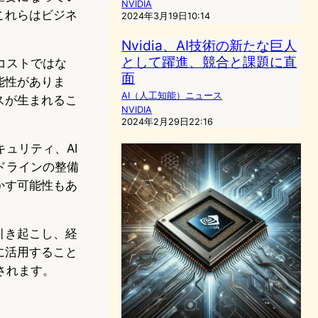
NVIDIA
これらはビジネ
2024年3月19日10:14
Nvidia、AI技術の新たな巨人
として躍進、競合と課題に直
コストではな
面
能性がありま
AI（人工知能）ニュース
スが生まれるこ
NVIDIA
2024年2月29日22:16
ュリティ、AI
ドラインの整備
かす可能性もあ
引き起こし、経
に活用すること
されます。