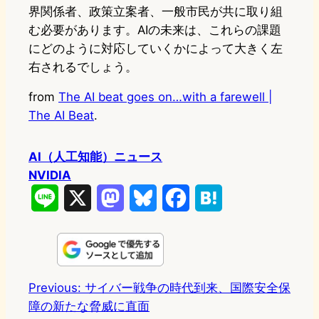
界関係者、政策立案者、一般市民が共に取り組
む必要があります。AIの未来は、これらの課題
にどのように対応していくかによって大きく左
右されるでしょう。
from
The AI beat goes on…with a farewell |
The AI Beat
.
AI（人工知能）ニュース
NVIDIA
L
X
M
B
F
H
i
a
l
a
a
n
s
u
c
t
e
t
e
e
e
Previous:
サイバー戦争の時代到来、国際安全保
障の新たな脅威に直面
o
s
b
n