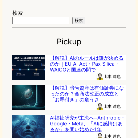
検索
検索
Pickup
【解説】AIのルールは誰が決める
のか｜EU AI Act・Pax Silica・
WAICOと国連の間で
山本 達也
【解説】暗号資産は有価証券にな
ったのか？金商法改正の成立と
「お墨付き」の危うさ
山本 達也
AI福祉研究が主流へ─Anthropic・
Google・Meta、「AIに感情はあ
るか」を問い始めた1年
山本 達也