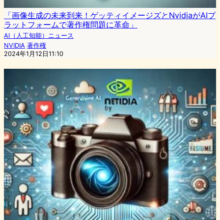
「画像生成の未来到来！ゲッティイメージズとNvidiaがAIプ
ラットフォームで著作権問題に革命」
AI（人工知能）ニュース
NVIDIA
著作権
2024年1月12日11:10