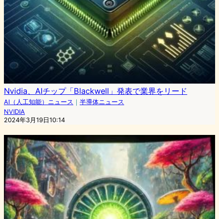
Nvidia、AIチップ「Blackwell」発表で業界をリード
AI（人工知能）ニュース
｜
半導体ニュース
NVIDIA
2024年3月19日10:14