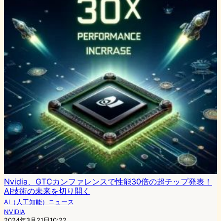
Nvidia、GTCカンファレンスで性能30倍の超チップ発表！
AI技術の未来を切り開く
AI（人工知能）ニュース
NVIDIA
2024年3月21日10:22