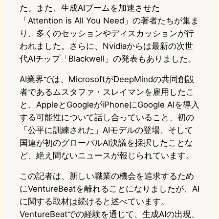
た。また、生成AIブームを加速させた
「Attention is All You Need」の著者たちが集ま
り、多くのセッションやディスカッションが行
われました。さらに、Nvidiaからは最新の次世
代AIチップ「Blackwell」の発表もありました。
AI業界では、MicrosoftがDeepMindの共同創設
者であるムスタファ・スレイマンを雇用したこ
と、AppleとGoogleがiPhoneにGoogle AIを導入
する可能性について話し合っていること、初の
「公平に訓練された」AIモデルの登場、そして
国連が初のグローバルAI決議を採択したことな
ど、絶え間ないニュースが報じられています。
この記者は、新しい職業の機会を追求するため
にVentureBeatを離れることになりましたが、AI
に関する取材は続けると述べています。
VentureBeatでの経験を通じて、生成AIの出現、