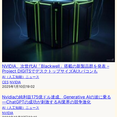
NVIDIA、次世代AI「Blackwell」搭載の新製品群を発表 –
Project DIGITSでデスクトップサイズAIスパコンも
AI（人工知能）ニュース
CES
NVIDIA
2025年1月10日19:02
Nvidiaの純利益175億ドル達成、Generative AIの波に乗る
―ChatGPTの成功が刺激するAI業界の競争激化
AI（人工知能）ニュース
NVIDIA