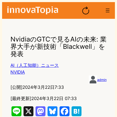
NvidiaのGTCで見るAIの未来: 業
界大手が新技術「Blackwell」を
発表
AI（人工知能）ニュース
NVIDIA
admin
[公開]
2024年3月22日7:33
[最終更新]
2024年3月22日 07:33
L
X
M
B
F
H