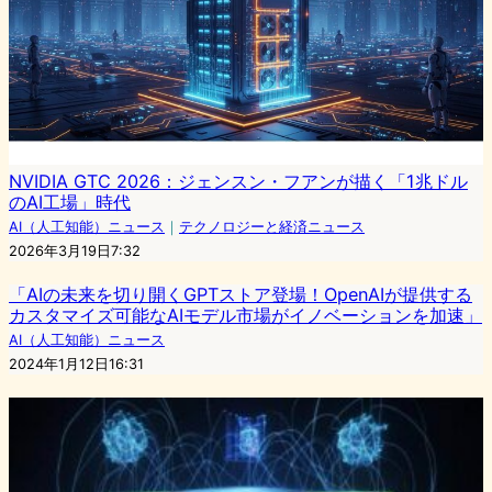
NVIDIA GTC 2026：ジェンスン・フアンが描く「1兆ドル
のAI工場」時代
AI（人工知能）ニュース
｜
テクノロジーと経済ニュース
2026年3月19日7:32
「AIの未来を切り開くGPTストア登場！OpenAIが提供する
カスタマイズ可能なAIモデル市場がイノベーションを加速」
AI（人工知能）ニュース
2024年1月12日16:31