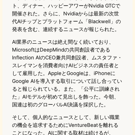
ト、ディナー、ハッピーアワーがNvidia GTCで
開催された。さらに、Nvidiaからは最新の次世
代AIチップとプラットフォーム「Blackwell」の
発表を含む、連続するニュースが報じられた。
AI業界のニュースは絶え間なく続いており、
MicrosoftはDeepMindの共同創設者である
Inflection AIのCEO兼共同創設者、ムスタファ・
スレイマンを消費者向けAIビジネスの責任者と
して雇用した。AppleとGoogleは、iPhoneに
Google AIを導入する取引について話し合ってい
ると報じられている。また、「公平に訓練され
た」AIモデルが初めて見出しを飾った。今朝、
国連は初のグローバルAI決議を採択した。
そして、個人的なニュースとして、新しい職業
の機会を追求するためにVentureBeatを離れる
ことになった。AIに関する取材は続けるが、