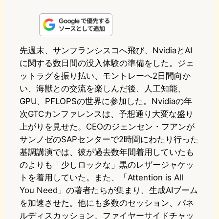
i
a
l
a
a
n
s
u
c
t
e
t
e
e
e
先週末、サンフランシスコへ飛び、NvidiaとAI
に関する数日間の没入体験の準備をした。ジェ
o
s
b
n
ットラグを振り払い、モントレーへ2日間向か
d
k
o
a
い、海獣との交流を楽しんだ後、人工知能、
o
y
o
GPU、PFLOPSの世界に参加した。Nvidiaの年
次GTCカンファレンスは、予想通り大変な盛り
n
k
上がりを見せた。CEOのジェンセン・フアンが
サンノゼのSAPセンターで2時間にわたり行った
基調講演では、彼が過去数年間着用していたも
のよりも「少しロックな」黒のレザージャケッ
トを着用していた。また、「Attention is All
You Need」の著者たちが集まり、生成AIブーム
を加速させた。他にも多数のセッション、パネ
ルディスカッション、ファイヤーサイドチャッ