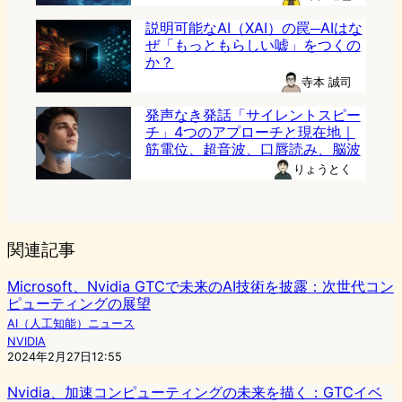
説明可能なAI（XAI）の罠─AIはな
ぜ「もっともらしい嘘」をつくの
か？
寺本 誠司
発声なき発話「サイレントスピー
チ」4つのアプローチと現在地｜
筋電位、超音波、口唇読み、脳波
りょうとく
関連記事
Microsoft、Nvidia GTCで未来のAI技術を披露：次世代コン
ピューティングの展望
AI（人工知能）ニュース
NVIDIA
2024年2月27日12:55
Nvidia、加速コンピューティングの未来を描く：GTCイベ