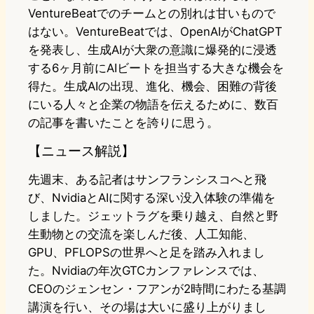
VentureBeatでのチームとの別れは甘いもので
はない。VentureBeatでは、OpenAIがChatGPT
を発表し、生成AIが大衆の意識に爆発的に浸透
する6ヶ月前にAIビートを担当する大きな機会を
得た。生成AIの出現、進化、機会、困難の背後
にいる人々と企業の物語を伝えるために、数百
の記事を書いたことを誇りに思う。
【ニュース解説】
先週末、ある記者はサンフランシスコへと飛
び、NvidiaとAIに関する深い没入体験の準備を
しました。ジェットラグを乗り越え、自然と野
生動物との交流を楽しんだ後、人工知能、
GPU、PFLOPSの世界へと足を踏み入れまし
た。Nvidiaの年次GTCカンファレンスでは、
CEOのジェンセン・フアンが2時間にわたる基調
講演を行い、その場は大いに盛り上がりまし