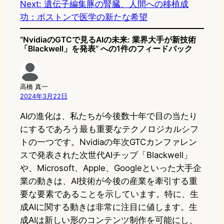
Next:
遺伝子編集豚の腎臓、人間への移植成
d
k
o
a
功：ボストンで医学の新たな希望
o
y
o
“NvidiaのGTCで見るAIの未来: 業界大手が新技術
n
k
「Blackwell」を発表” への1件のフィードバック
高橋 真一
2024年3月22日
AIの進化は、私たちが今後数十年で目の当たり
にするであろう最も重要なテクノロジカルシフ
トの一つです。Nvidiaの年次GTCカンファレン
スで発表された次世代AIチップ「Blackwell」
や、Microsoft、Apple、Googleといった大手企
業の動きは、AI技術が今後の産業を牽引する重
要な要素であることを示しています。特に、生
成AIに関する動きは非常に注目に値します。生
成AIは新しい形のコンテンツ制作を可能にし、