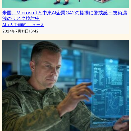
米国、Microsoftと中東AI企業G42の提携に警戒感 – 技術漏
洩のリスク検討中
AI（人工知能）ニュース
2024年7月11日16:42