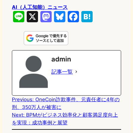
AI（人工知能）ニュース
L
X
M
B
F
H
i
a
l
a
a
n
s
u
c
t
e
t
e
e
e
admin
o
s
b
n
記事一覧
d
k
o
a
o
y
o
n
k
Previous:
OneCoin詐欺事件、元責任者に4年の
刑、350万人が被害に
Next:
BPMがビジネス効率化と顧客満足度向上
を実現：成功事例と展望