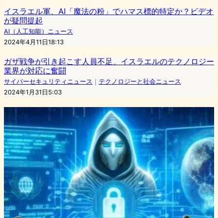
イスラエル軍、AI「魔法の粉」でハマス標的特定か？ビデオ
が疑問提起
AI（人工知能）ニュース
2024年4月11日18:13
ガザ戦争が引き起こす人員不足、イスラエルのテクノロジー
業界が対応に奮闘
サイバーセキュリティニュース
｜
テクノロジーと社会ニュース
2024年1月31日5:03