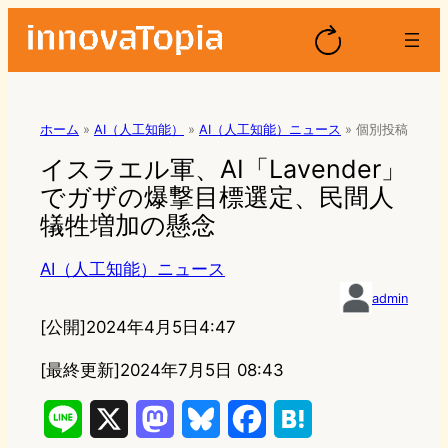
ホーム
»
AI（人工知能）
»
AI（人工知能）ニュース
»
個別投稿
イスラエル軍、AI「Lavender」
でガザの爆撃目標選定、民間人
犠牲増加の懸念
AI（人工知能）ニュース
admin
[公開]
2024年4月5日4:47
[最終更新]
2024年7月5日 08:43
L
X
M
B
F
H