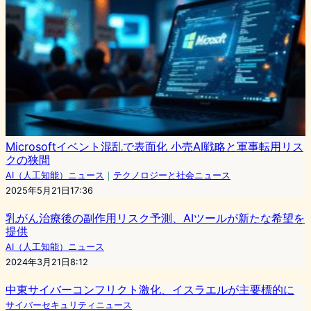
Microsoftイベント混乱で表面化 小売AI戦略と軍事転用リス
クの狭間
AI（人工知能）ニュース
｜
テクノロジーと社会ニュース
2025年5月21日17:36
乳がん治療後の副作用リスク予測、AIツールが新たな希望を
提供
AI（人工知能）ニュース
2024年3月21日8:12
中東サイバーコンフリクト激化、イスラエルが主要標的に
サイバーセキュリティニュース