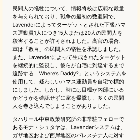
民間人の犠牲について、情報将校は広範な裁量
を与えられており、戦争の最初の数週間で、
Lavenderによってターゲットとされた下級ハマ
ス運動員1人につき15人または20人の民間人を
殺害することが許可されました。高官の場合、
軍は「数百」の民間人の犠牲を承認しました。
また、Lavenderによって生成されたターゲット
を継続的に監視し、彼らが自宅に到達するまで
追跡する「Where’s Daddy?」というシステムを
使用して、疑わしいハマス運動員を自宅で標的
にしました。しかし、時には目標が内部にいる
かどうかを確認せずに家を爆撃し、多くの民間
人を巻き込んでしまうことがありました。
タハリール中東政策研究所の非常駐フェローで
あるモナ・シュタヤは、Lavenderシステムは、
ガザ地区および西岸地区のパレスチナ人に対す