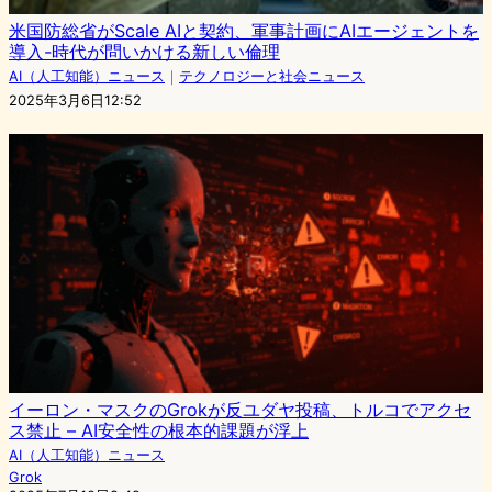
米国防総省がScale AIと契約、軍事計画にAIエージェントを
導入-時代が問いかける新しい倫理
AI（人工知能）ニュース
｜
テクノロジーと社会ニュース
2025年3月6日12:52
イーロン・マスクのGrokが反ユダヤ投稿、トルコでアクセ
ス禁止 – AI安全性の根本的課題が浮上
AI（人工知能）ニュース
Grok