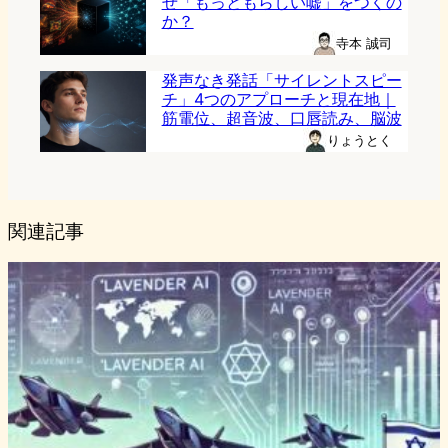
ぜ「もっともらしい嘘」をつくの
か？
寺本 誠司
発声なき発話「サイレントスピー
チ」4つのアプローチと現在地｜
筋電位、超音波、口唇読み、脳波
りょうとく
関連記事