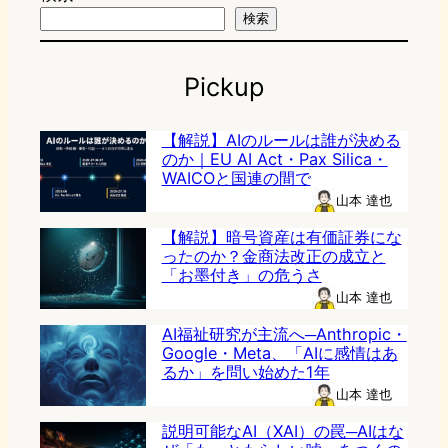
検索
Pickup
【解説】AIのルールは誰が決める
のか｜EU AI Act・Pax Silica・
WAICOと国連の間で
山本 達也
【解説】暗号資産は有価証券にな
ったのか？金商法改正の成立と
「お墨付き」の危うさ
山本 達也
AI福祉研究が主流へ─Anthropic・
Google・Meta、「AIに感情はあ
るか」を問い始めた1年
山本 達也
説明可能なAI（XAI）の罠─AIはな