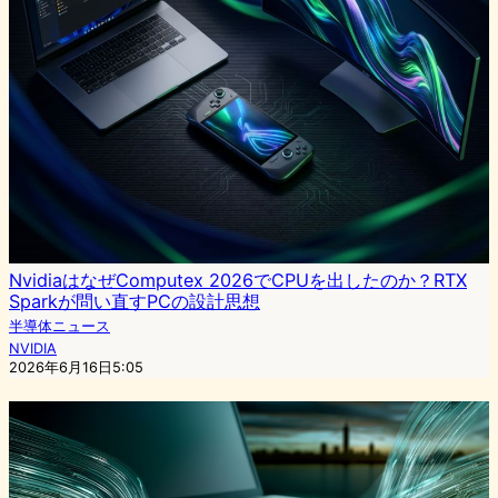
NvidiaはなぜComputex 2026でCPUを出したのか？RTX
Sparkが問い直すPCの設計思想
半導体ニュース
NVIDIA
2026年6月16日5:05