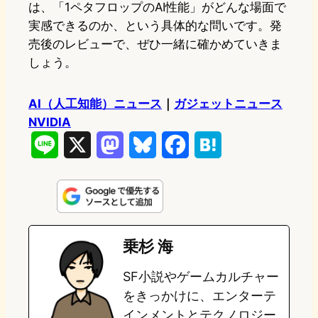
は、「1ペタフロップのAI性能」がどんな場面で
実感できるのか、という具体的な問いです。発
売後のレビューで、ぜひ一緒に確かめていきま
しょう。
AI（人工知能）ニュース
｜
ガジェットニュース
NVIDIA
L
X
M
B
F
H
i
a
l
a
a
n
s
u
c
t
e
t
e
e
e
乗杉 海
o
s
b
n
SF小説やゲームカルチャー
d
k
o
a
をきっかけに、エンターテ
o
y
o
インメントとテクノロジー