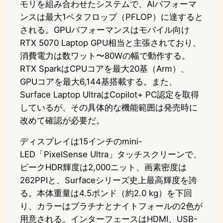
モリを組み合わせたシステムで、AIパフォーマ
ンスは最大1ペタフロップ（PFLOP）に達すると
される。GPUパフォーマンスはモバイル向け
RTX 5070 Laptop GPU相当と主張されており、
消費電力は数ワット〜80Wの幅で動作する。
RTX SparkはCPUコアを最大20基（Arm）、
GPUコアを最大6,144基搭載する。また、
Surface Laptop UltraはCopilot+ PC認定を取得
しているが、その具体的な機能範囲は発売時に
改めて確認が必要だ。
ディスプレイは15インチのmini-
LED「PixelSense Ultra」タッチスクリーンで、
ピークHDR輝度は2,000ニット、画素密度は
262PPIと、Surfaceシリーズ史上最高輝度を誇
る。本体重量は4.5ポンド（約2.0 kg）を下回
り、カラーはプラチナとナイトフォールの2色が
用意される。インターフェースはHDMI、USB-