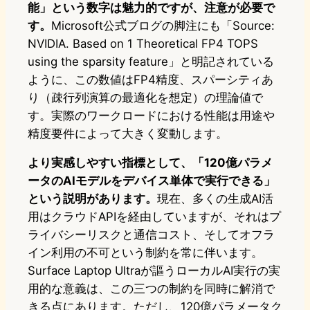
能」という数字は魅力的ですが、注意が必要で
す。
Microsoft公式ブログの脚注にも「Source:
NVIDIA. Based on 1 Theoretical FP4 TOPS
using the sparsity feature」と明記されている
ように、この数値はFP4精度、スパーシティあ
り（疎行列演算の最適化を想定）の理論値で
す。実際のワークロードにおける性能は用途や
精度要件によって大きく変動します。
より実感しやすい指標として、「120億パラメ
ータのAIモデルをデバイス単体で実行できる」
という説明があります。
現在、多くの生成AI活
用はクラウドAPIを経由していますが、それはプ
ライバシーリスクと通信コスト、そしてオフラ
イン利用の不可という制約を常に伴います。
Surface Laptop Ultraが謳うローカルAI実行の実
用的な意義は、この三つの制約を同時に解消で
きる点にあります。ただし、120億パラメータク