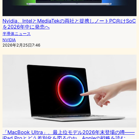
Nvidia、IntelとMediaTekの両社と提携しノートPC向けSoC
を2026年中に発売へ
半導体ニュース
NVIDIA
2026年2月25日7:46
「MacBook Ultra」、最上位モデル2026年末登場の噂——
iPad Proとどう差別化を図るのか、Appleの戦略を読む