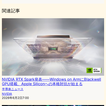
関連記事
NVIDIA RTX Spark発表——Windows on ArmにBlackwell
GPU搭載、Apple Siliconへの本格対抗が始まる
半導体ニュース
NVIDIA
2026年6月2日7:00