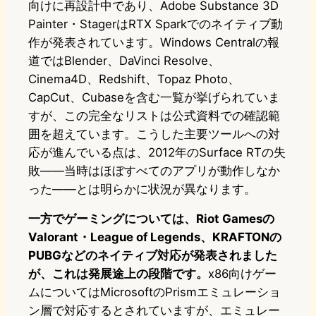
向けに再設計中であり、Adobe Substance 3D
Painter・StagerはRTX Sparkでのネイティブ動
作が発表されています。Windows Centralの報
道ではBlender、DaVinci Resolve、
Cinema4D、Redshift、Topaz Photo、
CapCut、Cubaseを含む一覧が挙げられていま
すが、この完全なリストは公式資料での確認範
囲を超えています。こうした主要ツールへの対
応が進んでいる点は、2012年のSurface RTの失
敗——当時はほぼすべてのアプリが動作しなか
った——とは明らかに状況が異なります。
一方でゲーミングについては、Riot Gamesの
Valorant・League of Legends、KRAFTONの
PUBGなどのネイティブ対応が発表されました
が、これは発展途上の段階です。
x86向けゲー
ムについてはMicrosoftのPrismエミュレーショ
ン層で対応するとされていますが、エミュレー