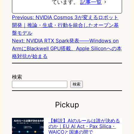
ています。
記事一覧
Previous:
NVIDIA Cosmos 3が変えるロボット
開発｜推論・生成・行動を統合したオープン基
盤モデル
Next:
NVIDIA RTX Spark発表——Windows on
ArmにBlackwell GPU搭載、Apple Siliconへの本
格対抗が始まる
検索
検索
Pickup
【解説】AIのルールは誰が決める
のか｜EU AI Act・Pax Silica・
WAICOと国連の間で