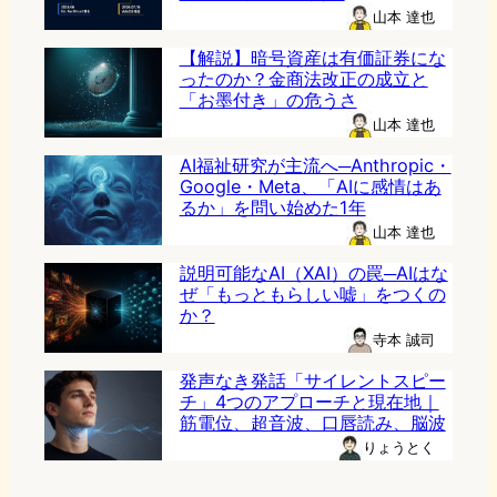
山本 達也
【解説】暗号資産は有価証券にな
ったのか？金商法改正の成立と
「お墨付き」の危うさ
山本 達也
AI福祉研究が主流へ─Anthropic・
Google・Meta、「AIに感情はあ
るか」を問い始めた1年
山本 達也
説明可能なAI（XAI）の罠─AIはな
ぜ「もっともらしい嘘」をつくの
か？
寺本 誠司
発声なき発話「サイレントスピー
チ」4つのアプローチと現在地｜
筋電位、超音波、口唇読み、脳波
りょうとく