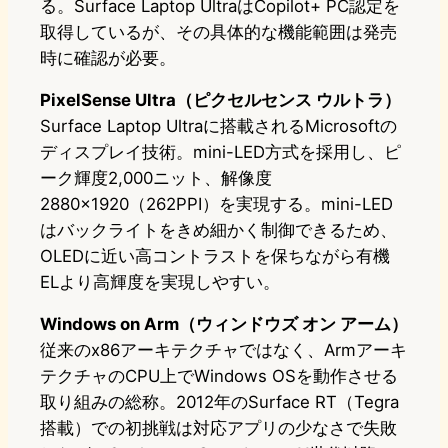
る。Surface Laptop UltraはCopilot+ PC認定を
取得しているが、その具体的な機能範囲は発売
時に確認が必要。
PixelSense Ultra（ピクセルセンス ウルトラ）
Surface Laptop Ultraに搭載されるMicrosoftの
ディスプレイ技術。mini-LED方式を採用し、ピ
ーク輝度2,000ニット、解像度
2880×1920（262PPI）を実現する。mini-LED
はバックライトをきめ細かく制御できるため、
OLEDに近い高コントラストを保ちながら有機
ELより高輝度を実現しやすい。
Windows on Arm（ウィンドウズ オン アーム）
従来のx86アーキテクチャではなく、Armアーキ
テクチャのCPU上でWindows OSを動作させる
取り組みの総称。2012年のSurface RT（Tegra
搭載）での初挑戦は対応アプリの少なさで失敗