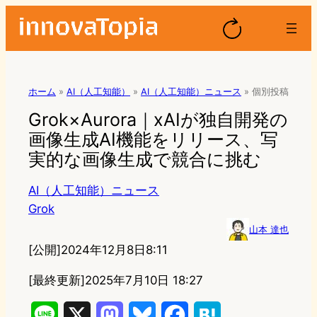
ホーム
»
AI（人工知能）
»
AI（人工知能）ニュース
»
個別投稿
Grok×Aurora｜xAIが独自開発の
画像生成AI機能をリリース、写
実的な画像生成で競合に挑む
AI（人工知能）ニュース
Grok
山本 達也
[公開]
2024年12月8日8:11
[最終更新]
2025年7月10日 18:27
L
X
M
B
F
H