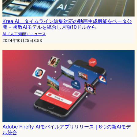
Krea AI、タイムライン編集対応の動画生成機能をベータ公
開 – 複数AIモデルを統合し月額10ドルから
AI（人工知能）ニュース
2024年10月25日8:53
Adobe Firefly AIモバイルアプリリリース｜6つの新AIモデ
ル統合