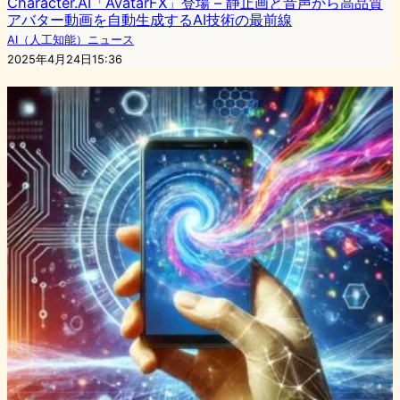
Character.AI「AvatarFX」登場 – 静止画と音声から高品質
アバター動画を自動生成するAI技術の最前線
AI（人工知能）ニュース
2025年4月24日15:36