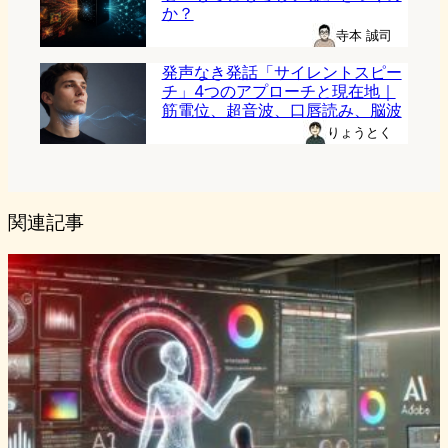
か？
寺本 誠司
発声なき発話「サイレントスピー
チ」4つのアプローチと現在地｜
筋電位、超音波、口唇読み、脳波
りょうとく
関連記事