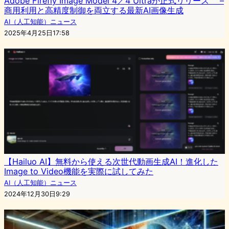
Adobe Firefly Image Model 4／4 Ultraが正式リリース –
商用利用と高精度制御を両立する最新AI画像生成
AI（人工知能）ニュース
2025年4月25日17:58
【Hailuo AI】無料から使える次世代動画生成AI！進化した
Image to Video機能を実際に試してみた
AI（人工知能）ニュース
2024年12月30日9:29