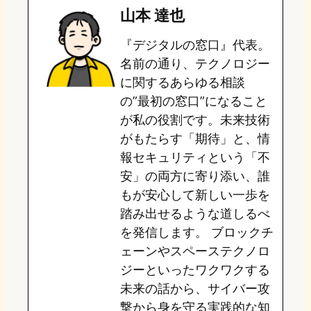
山本 達也
o
s
b
n
『デジタルの窓口』代表。
d
k
o
a
名前の通り、テクノロジー
o
y
o
に関するあらゆる相談
の”最初の窓口”になること
n
k
が私の役割です。未来技術
がもたらす「期待」と、情
報セキュリティという「不
安」の両方に寄り添い、誰
もが安心して新しい一歩を
踏み出せるような道しるべ
を発信します。 ブロックチ
ェーンやスペーステクノロ
ジーといったワクワクする
未来の話から、サイバー攻
撃から身を守る実践的な知