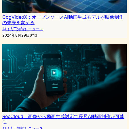
CogVideoX：オープンソースAI動画生成モデルが映像制作
の未来を変える
AI（人工知能）ニュース
2024年8月29日6:13
RecCloud、画像から動画生成対応で長尺AI動画制作が可能
に
AI（人工知能）ニュース