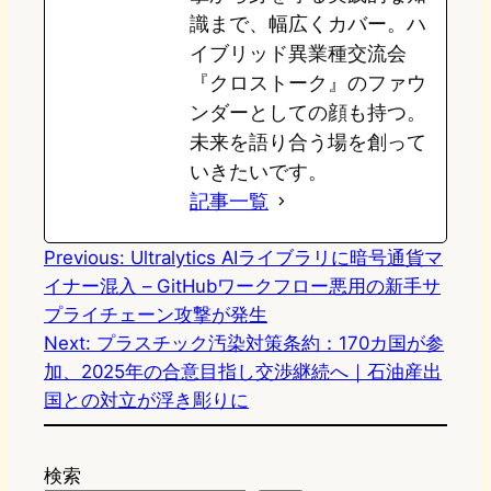
識まで、幅広くカバー。ハ
イブリッド異業種交流会
『クロストーク』のファウ
ンダーとしての顔も持つ。
未来を語り合う場を創って
いきたいです。
記事一覧
Previous:
Ultralytics AIライブラリに暗号通貨マ
イナー混入 – GitHubワークフロー悪用の新手サ
プライチェーン攻撃が発生
Next:
プラスチック汚染対策条約：170カ国が参
加、2025年の合意目指し交渉継続へ｜石油産出
国との対立が浮き彫りに
検索