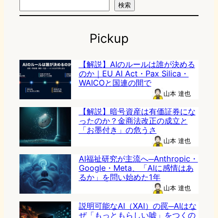
検索
Pickup
【解説】AIのルールは誰が決める
のか｜EU AI Act・Pax Silica・
WAICOと国連の間で
山本 達也
【解説】暗号資産は有価証券にな
ったのか？金商法改正の成立と
「お墨付き」の危うさ
山本 達也
AI福祉研究が主流へ─Anthropic・
Google・Meta、「AIに感情はあ
るか」を問い始めた1年
山本 達也
説明可能なAI（XAI）の罠─AIはな
ぜ「もっともらしい嘘」をつくの