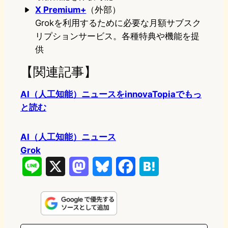
X Premium+
（外部）
Grokを利用するために必要な月額サブスク
リプションサービス。各種特典や機能を提
供
【関連記事】
AI（人工知能）ニュースをinnovaTopiaでもっ
と読む
AI（人工知能）ニュース
Grok
L
X
M
B
F
H
i
a
l
a
a
n
s
u
c
t
e
t
e
e
e