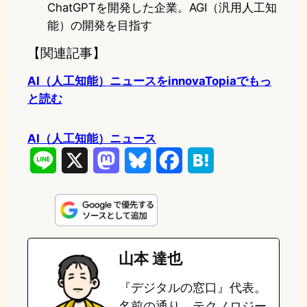
ChatGPTを開発した企業。AGI（汎用人工知
能）の開発を目指す
【関連記事】
AI（人工知能）ニュースをinnovaTopiaでもっ
と読む
AI（人工知能）ニュース
L
X
M
B
F
H
i
a
l
a
a
n
s
u
c
t
e
t
e
e
e
山本 達也
o
s
b
n
『デジタルの窓口』代表。
d
k
o
a
名前の通り、テクノロジー