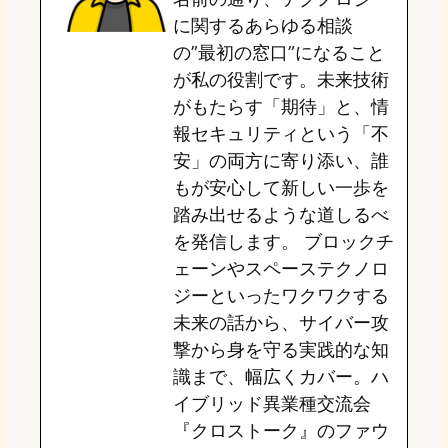
o
y
o
に関するあらゆる相談
の”最初の窓口”になること
n
k
が私の役割です。未来技術
がもたらす「期待」と、情
報セキュリティという「不
安」の両方に寄り添い、誰
もが安心して新しい一歩を
踏み出せるような道しるべ
を発信します。 ブロックチ
ェーンやスペーステクノロ
ジーといったワクワクする
未来の話から、サイバー攻
撃から身を守る実践的な知
識まで、幅広くカバー。ハ
イブリッド異業種交流会
『クロストーク』のファウ