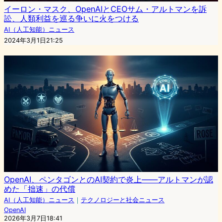
イーロン・マスク、OpenAIとCEOサム・アルトマンを訴
訟、人類利益を巡る争いに火をつける
AI（人工知能）ニュース
2024年3月1日21:25
OpenAI、ペンタゴンとのAI契約で炎上——アルトマンが認
めた「拙速」の代償
AI（人工知能）ニュース
｜
テクノロジーと社会ニュース
OpenAI
2026年3月7日18:41