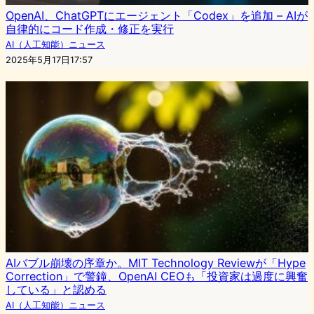
OpenAI、ChatGPTにエージェント「Codex」を追加 – AIが
自律的にコード作成・修正を実行
AI（人工知能）ニュース
2025年5月17日17:57
AIバブル崩壊の序章か。MIT Technology Reviewが「Hype
Correction」で警鐘、OpenAI CEOも「投資家は過度に興奮
している」と認める
AI（人工知能）ニュース