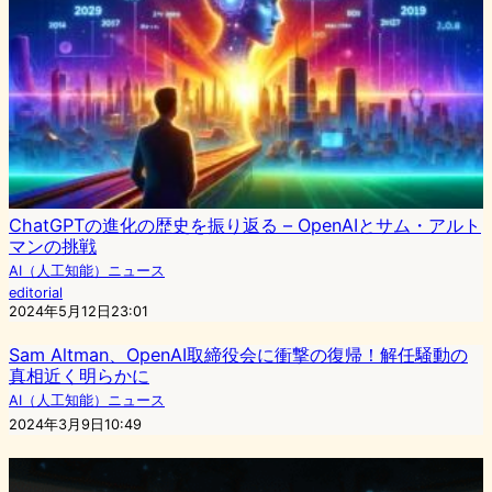
ChatGPTの進化の歴史を振り返る – OpenAIとサム・アルト
マンの挑戦
AI（人工知能）ニュース
editorial
2024年5月12日23:01
Sam Altman、OpenAI取締役会に衝撃の復帰！解任騒動の
真相近く明らかに
AI（人工知能）ニュース
2024年3月9日10:49