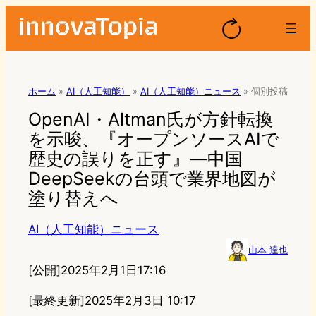
ホーム
»
AI（人工知能）
»
AI（人工知能）ニュース
»
個別投稿
OpenAI・Altman氏が方針転換
を示唆、『オープンソースAIで
歴史の誤りを正す』―中国
DeepSeekの台頭で業界地図が
塗り替えへ
AI（人工知能）ニュース
山本 達也
[公開]
2025年2月1日17:16
[最終更新]
2025年2月3日 10:17