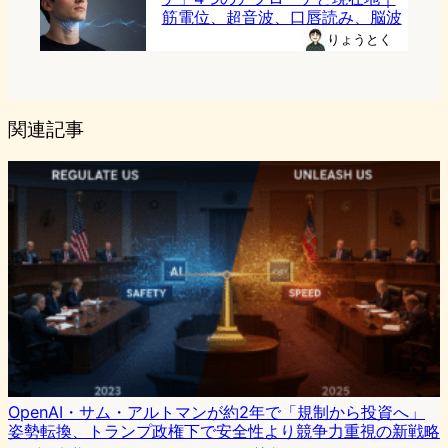
筋電位、超音波、口唇読み、脳波
りょうとく
関連記事
OpenAI・サム・アルトマンが約2年で「規制から投資へ」
姿勢転換、トランプ政権下で安全性より競争力重視の新戦略