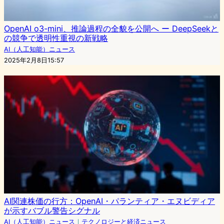
OpenAI o3-mini、推論過程の全貌を公開へ ー DeepSeekと
の競争で透明性重視の新戦略
AI（人工知能）ニュース
2025年2月8日15:57
AI関連株価の行方：OpenAI・パランティア・エヌビディア
が示すバブル警告シグナル
AI（人工知能）ニュース
｜
テクノロジーと経済ニュース