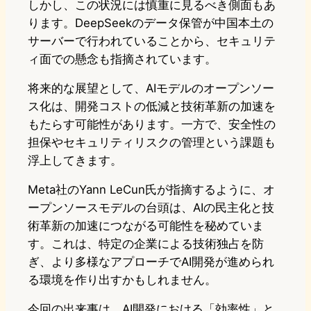
しかし、この状況には慎重に見るべき側面もあ
ります。DeepSeekのデータ保管が中国本土の
サーバーで行われていることから、セキュリテ
ィ面での懸念も指摘されています。
将来的な展望として、AIモデルのオープンソー
ス化は、開発コストの低減と技術革新の加速を
もたらす可能性があります。一方で、安全性の
担保やセキュリティリスクの管理という課題も
浮上してきます。
Meta社のYann LeCun氏が指摘するように、オ
ープンソースモデルの台頭は、AIの民主化と技
術革新の加速につながる可能性を秘めていま
す。これは、特定の企業による技術独占を防
ぎ、より多様なアプローチでAI開発が進められ
る環境を作り出すかもしれません。
今回の出来事は、AI開発における「効率性」と