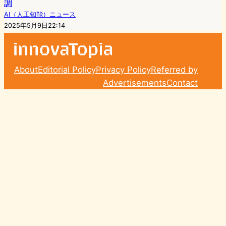
調
AI（人工知能）ニュース
2025年5月9日22:14
About
Editorial Policy
Privacy Policy
Referred by
Advertisements
Contact