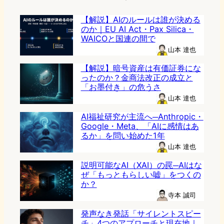
【解説】AIのルールは誰が決める
のか｜EU AI Act・Pax Silica・
WAICOと国連の間で
山本 達也
【解説】暗号資産は有価証券にな
ったのか？金商法改正の成立と
「お墨付き」の危うさ
山本 達也
AI福祉研究が主流へ─Anthropic・
Google・Meta、「AIに感情はあ
るか」を問い始めた1年
山本 達也
説明可能なAI（XAI）の罠─AIはな
ぜ「もっともらしい嘘」をつくの
か？
寺本 誠司
発声なき発話「サイレントスピー
チ」4つのアプローチと現在地｜