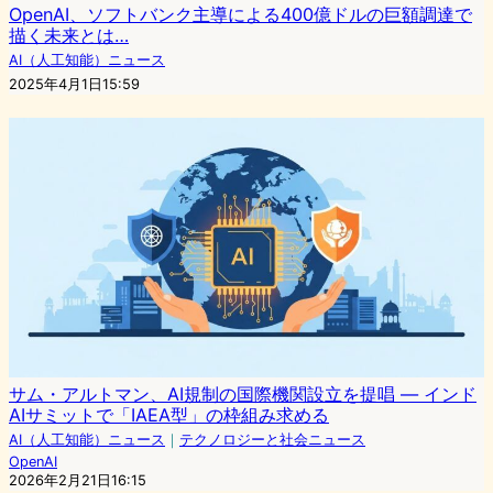
OpenAI、ソフトバンク主導による400億ドルの巨額調達で
描く未来とは…
AI（人工知能）ニュース
2025年4月1日15:59
サム・アルトマン、AI規制の国際機関設立を提唱 ― インド
AIサミットで「IAEA型」の枠組み求める
AI（人工知能）ニュース
｜
テクノロジーと社会ニュース
OpenAI
2026年2月21日16:15