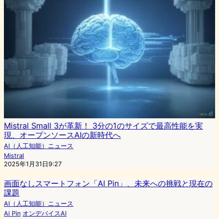
Mistral Small 3が革新！ 3分の1のサイズで最高性能を実
現、オープンソースAIの新時代へ
AI（人工知能）ニュース
Mistral
2025年1月31日9:27
画面なしスマートフォン「AI Pin」、未来への挑戦と現在の
課題
AI（人工知能）ニュース
Ai Pin
オンデバイスAI