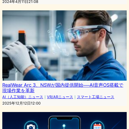
2024年4月11日21:08
RealWear Arc 3、NSWが国内提供開始──AI音声OS搭載で
現場作業を革新
AI（人工知能）ニュース
｜
VR/ARニュース
｜
スマート工場ニュース
2025年12月12日12:00