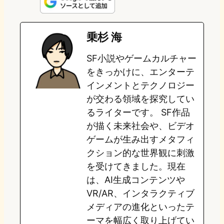
n
s
u
c
t
e
t
e
e
e
乗杉 海
o
s
b
n
SF小説やゲームカルチャー
d
k
o
a
をきっかけに、エンターテ
o
y
o
インメントとテクノロジー
が交わる領域を探究してい
n
k
るライターです。 SF作品
が描く未来社会や、ビデオ
ゲームが生み出すメタフィ
クション的な世界観に刺激
を受けてきました。現在
は、AI生成コンテンツや
VR/AR、インタラクティブ
メディアの進化といったテ
ーマを幅広く取り上げてい