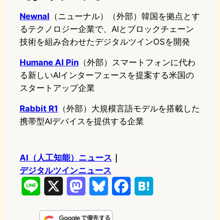
Newnal
（ニューナル）（外部）韓国を拠点とす
るテクノロジー企業で、AIとブロックチェーン
技術を組み合わせたデジタルツインOSを開発
Humane AI Pin
（外部）スマートフォンに代わ
る新しいAIインターフェースを提案する米国の
スタートアップ企業
Rabbit R1
（外部）大規模言語モデルを搭載した
携帯型AIデバイスを提供する企業
AI（人工知能）ニュース
｜
デジタルツインニュース
L
X
M
B
F
H
i
a
l
a
a