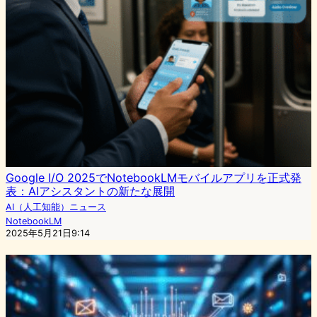
Google I/O 2025でNotebookLMモバイルアプリを正式発
表：AIアシスタントの新たな展開
AI（人工知能）ニュース
NotebookLM
2025年5月21日9:14