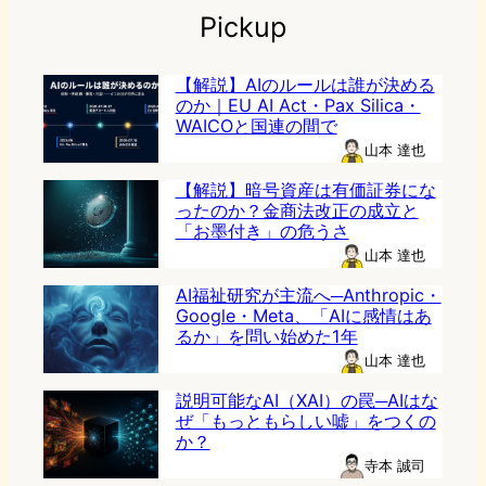
Pickup
【解説】AIのルールは誰が決める
のか｜EU AI Act・Pax Silica・
WAICOと国連の間で
山本 達也
【解説】暗号資産は有価証券にな
ったのか？金商法改正の成立と
「お墨付き」の危うさ
山本 達也
AI福祉研究が主流へ─Anthropic・
Google・Meta、「AIに感情はあ
るか」を問い始めた1年
山本 達也
説明可能なAI（XAI）の罠─AIはな
ぜ「もっともらしい嘘」をつくの
か？
寺本 誠司