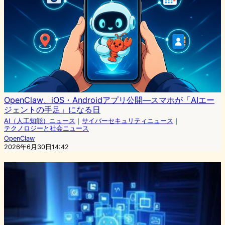
OpenClaw、iOS・Androidアプリ公開—スマホが「AIエー
ジェントの手足」になる日
AI（人工知能）ニュース
｜
サイバーセキュリティニュース
｜
テクノロジーと社会ニュース
OpenClaw
2026年6月30日14:42