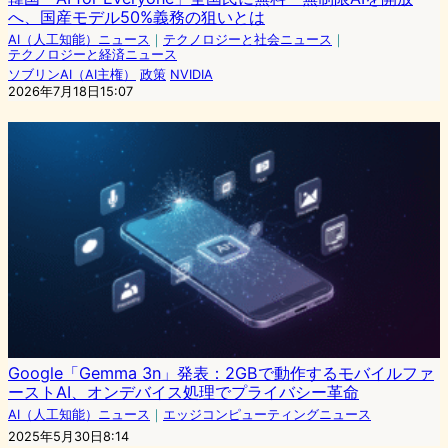
へ、国産モデル50%義務の狙いとは
AI（人工知能）ニュース
｜
テクノロジーと社会ニュース
｜
テクノロジーと経済ニュース
ソブリンAI（AI主権）
政策
NVIDIA
2026年7月18日15:07
Google「Gemma 3n」発表：2GBで動作するモバイルファ
ーストAI、オンデバイス処理でプライバシー革命
AI（人工知能）ニュース
｜
エッジコンピューティングニュース
2025年5月30日8:14