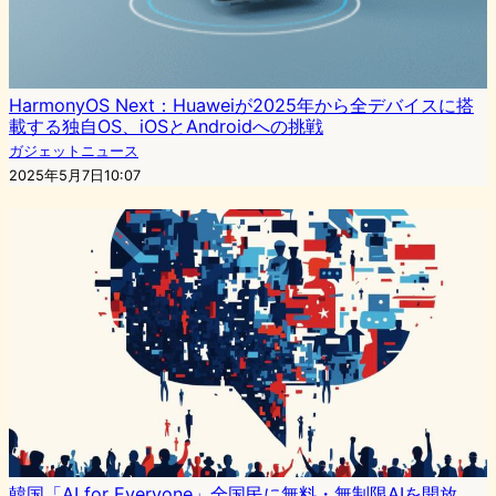
HarmonyOS Next：Huaweiが2025年から全デバイスに搭
載する独自OS、iOSとAndroidへの挑戦
ガジェットニュース
2025年5月7日10:07
韓国「AI for Everyone」全国民に無料・無制限AIを開放