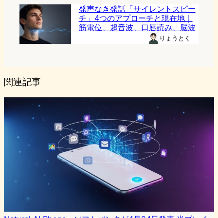
発声なき発話「サイレントスピー
チ」4つのアプローチと現在地｜
筋電位、超音波、口唇読み、脳波
りょうとく
関連記事