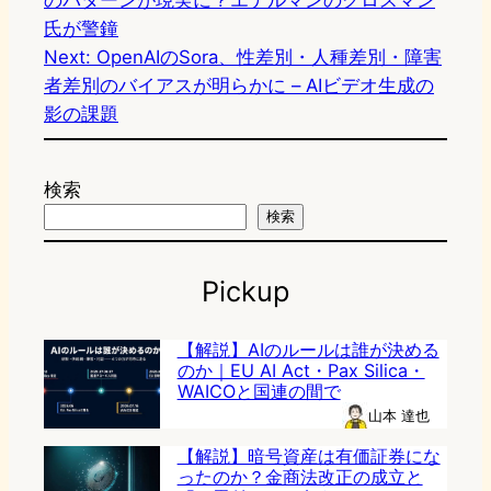
のパターンが現実に？エデルマンのグロスマン
氏が警鐘
Next:
OpenAIのSora、性差別・人種差別・障害
者差別のバイアスが明らかに – AIビデオ生成の
影の課題
検索
検索
Pickup
【解説】AIのルールは誰が決める
のか｜EU AI Act・Pax Silica・
WAICOと国連の間で
山本 達也
【解説】暗号資産は有価証券にな
ったのか？金商法改正の成立と