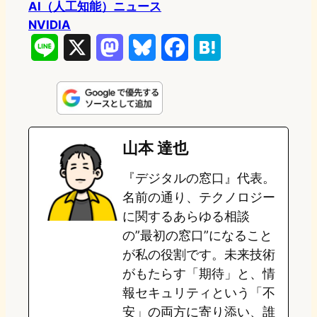
AI（人工知能）ニュース
NVIDIA
L
X
M
B
F
H
i
a
l
a
a
n
s
u
c
t
e
t
e
e
e
山本 達也
o
s
b
n
『デジタルの窓口』代表。
d
k
o
a
名前の通り、テクノロジー
o
y
o
に関するあらゆる相談
の”最初の窓口”になること
n
k
が私の役割です。未来技術
がもたらす「期待」と、情
報セキュリティという「不
安」の両方に寄り添い、誰