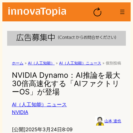
ホーム
»
AI（人工知能）
»
AI（人工知能）ニュース
»
個別投稿
NVIDIA Dynamo：AI推論を最大
30倍高速化する「AIファクトリ
ーOS」が登場
AI（人工知能）ニュース
NVIDIA
山本 達也
[公開]
2025年3月24日8:09