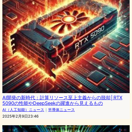
AI開発の新時代：計算リソース至上主義からの脱却│RTX
5090の性能やDeepSeekの躍進から見えるもの
AI（人工知能）ニュース
｜
半導体ニュース
2025年2月9日23:46