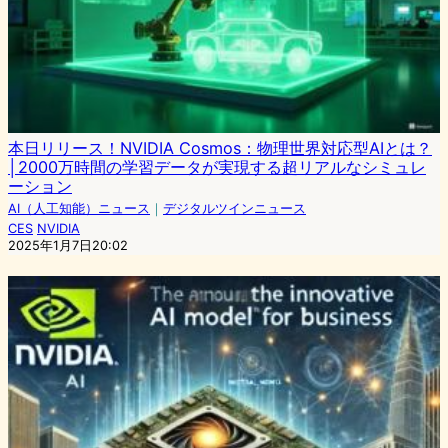
本日リリース！NVIDIA Cosmos：物理世界対応型AIとは？
│2000万時間の学習データが実現する超リアルなシミュレ
ーション
AI（人工知能）ニュース
｜
デジタルツインニュース
CES
NVIDIA
2025年1月7日20:02