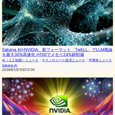
Sakana AI×NVIDIA、新フォーマット「TwELL」でLLM推論
を最大30%高速化 H100でメモリ24%超削減
AI（人工知能）ニュース
｜
テクノロジーと経済ニュース
｜
半導体ニュース
Sakana AI
2026年5月10日12:00