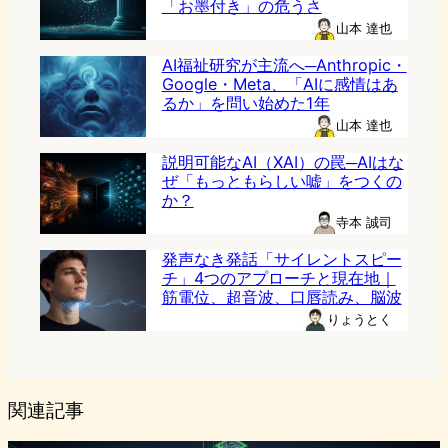
「お墨付き」の危うさ
山本 達也
AI福祉研究が主流へ─Anthropic・
Google・Meta、「AIに感情はあ
るか」を問い始めた1年
山本 達也
説明可能なAI（XAI）の罠─AIはな
ぜ「もっともらしい嘘」をつくの
か？
寺本 誠司
発声なき発話「サイレントスピー
チ」4つのアプローチと現在地｜
筋電位、超音波、口唇読み、脳波
りょうとく
関連記事