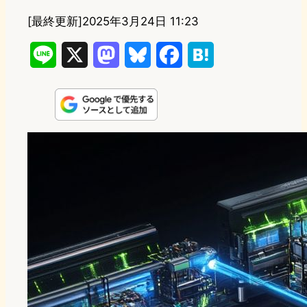
[最終更新]
2025年3月24日 11:23
L
X
M
B
F
H
i
a
l
a
a
n
s
u
c
t
e
t
e
e
e
o
s
b
n
d
k
o
a
o
y
o
n
k