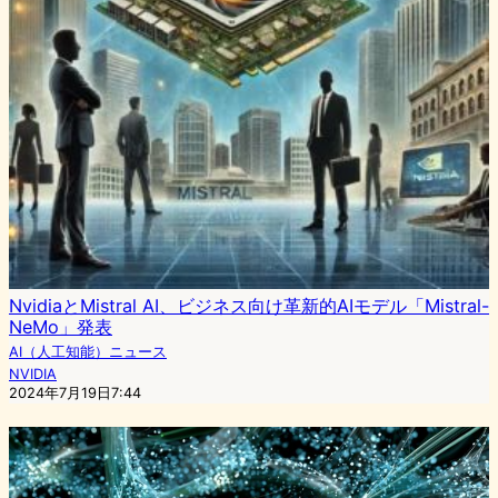
NvidiaとMistral AI、ビジネス向け革新的AIモデル「Mistral-
NeMo」発表
AI（人工知能）ニュース
NVIDIA
2024年7月19日7:44