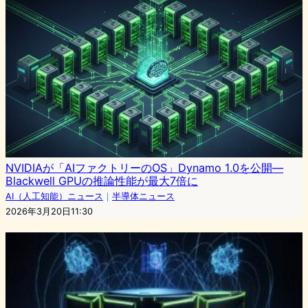
NVIDIAが「AIファクトリーのOS」Dynamo 1.0を公開—
Blackwell GPUの推論性能が最大7倍に
AI（人工知能）ニュース
｜
半導体ニュース
2026年3月20日11:30