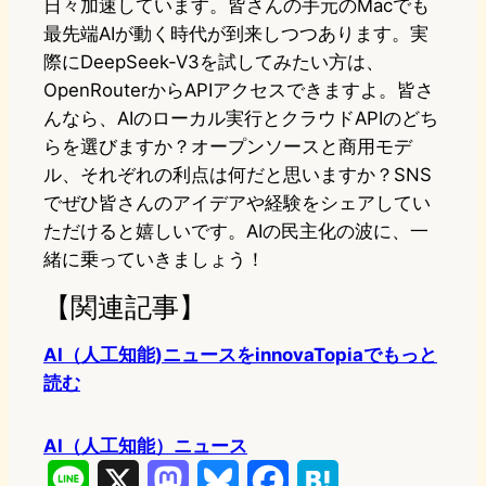
日々加速しています。皆さんの手元のMacでも
最先端AIが動く時代が到来しつつあります。実
際にDeepSeek-V3を試してみたい方は、
OpenRouterからAPIアクセスできますよ。皆さ
んなら、AIのローカル実行とクラウドAPIのどち
らを選びますか？オープンソースと商用モデ
ル、それぞれの利点は何だと思いますか？SNS
でぜひ皆さんのアイデアや経験をシェアしてい
ただけると嬉しいです。AIの民主化の波に、一
緒に乗っていきましょう！
【関連記事】
AI（人工知能)ニュースをinnovaTopiaでもっと
読む
AI（人工知能）ニュース
L
X
M
B
F
H