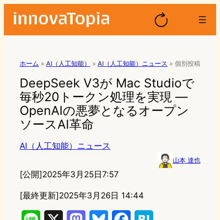
ホーム
»
AI（人工知能）
»
AI（人工知能）ニュース
»
個別投稿
DeepSeek V3が Mac Studioで
毎秒20トークン処理を実現 —
OpenAIの悪夢となるオープン
ソースAI革命
AI（人工知能）ニュース
山本 達也
[公開]
2025年3月25日7:57
[最終更新]
2025年3月26日 14:44
L
X
M
B
F
H