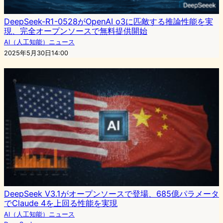
DeepSeek-R1-0528がOpenAI o3に匹敵する推論性能を実
現、完全オープンソースで無料提供開始
AI（人工知能）ニュース
2025年5月30日14:00
DeepSeek V3.1がオープンソースで登場、685億パラメータ
でClaude 4を上回る性能を実現
AI（人工知能）ニュース