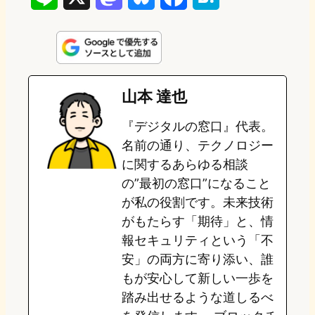
i
a
l
a
a
n
s
u
c
t
e
t
e
e
e
山本 達也
o
s
b
n
『デジタルの窓口』代表。
d
k
o
a
名前の通り、テクノロジー
o
y
o
に関するあらゆる相談
の”最初の窓口”になること
n
k
が私の役割です。未来技術
がもたらす「期待」と、情
報セキュリティという「不
安」の両方に寄り添い、誰
もが安心して新しい一歩を
踏み出せるような道しるべ