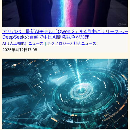
アリババ、最新AIモデル「Qwen 3」を4月中にリリースへ –
DeepSeekの台頭で中国AI開発競争が加速
AI（人工知能）ニュース
｜
テクノロジーと社会ニュース
2025年4月2日17:08