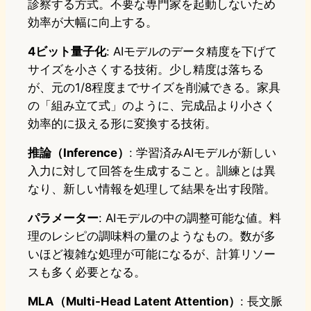
診察する方式。不要な専門家を起動しないため
効率が大幅に向上する。
4ビット量子化
: AIモデルのデータ精度を下げて
サイズを小さくする技術。少し精度は落ちる
が、元の1/8程度までサイズを削減できる。家具
の「組み立て式」のように、完成品より小さく
効率的に扱える形に変換する技術。
推論（Inference）
: 学習済みAIモデルが新しい
入力に対して回答を生成すること。訓練とは異
なり、新しい情報を処理して結果を出す段階。
パラメーター
: AIモデルの中の調整可能な値。料
理のレシピの調味料の量のようなもの。数が多
いほど複雑な処理が可能になるが、計算リソー
スも多く必要となる。
MLA（Multi-Head Latent Attention）
: 長文脈