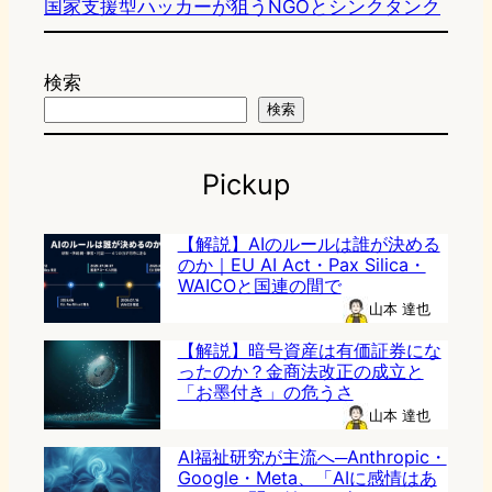
国家支援型ハッカーが狙うNGOとシンクタンク
検索
検索
Pickup
【解説】AIのルールは誰が決める
のか｜EU AI Act・Pax Silica・
WAICOと国連の間で
山本 達也
【解説】暗号資産は有価証券にな
ったのか？金商法改正の成立と
「お墨付き」の危うさ
山本 達也
AI福祉研究が主流へ─Anthropic・
Google・Meta、「AIに感情はあ