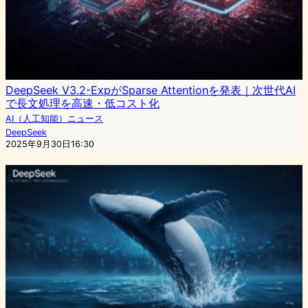
DeepSeek V3.2-ExpがSparse Attentionを発表｜次世代AI
で長文処理を高速・低コスト化
AI（人工知能）ニュース
DeepSeek
2025年9月30日16:30