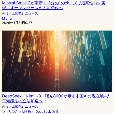
Mistral Small 3が革新！ 3分の1のサイズで最高性能を実
現、オープンソースAIの新時代へ
AI（人工知能）ニュース
Mistral
2025年1月31日9:27
DeepSeek・Kimi K3・曙光8000が示す中国AIの現在地─人
工知能法の立法加速へ
AI（人工知能）ニュース
ソブリンAI（AI主権）
DeepSeek
政策