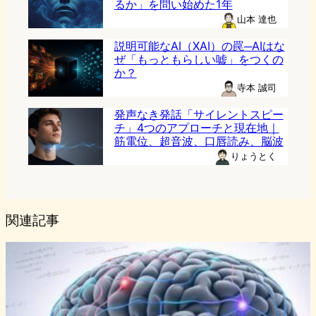
るか」を問い始めた1年
山本 達也
説明可能なAI（XAI）の罠─AIはな
ぜ「もっともらしい嘘」をつくの
か？
寺本 誠司
発声なき発話「サイレントスピー
チ」4つのアプローチと現在地｜
筋電位、超音波、口唇読み、脳波
りょうとく
関連記事