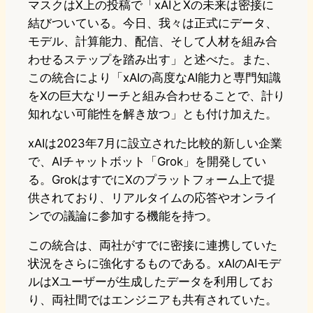
マスクはX上の投稿で「xAIとXの未来は密接に
結びついている。今日、我々は正式にデータ、
モデル、計算能力、配信、そして人材を組み合
わせるステップを踏み出す」と述べた。また、
この統合により「xAIの高度なAI能力と専門知識
をXの巨大なリーチと組み合わせることで、計り
知れない可能性を解き放つ」とも付け加えた。
xAIは2023年7月に設立された比較的新しい企業
で、AIチャットボット「Grok」を開発してい
る。GrokはすでにXのプラットフォーム上で提
供されており、リアルタイムの応答やオンライ
ンでの議論に参加する機能を持つ。
この統合は、両社がすでに密接に連携していた
状況をさらに強化するものである。xAIのAIモデ
ルはXユーザーが生成したデータを利用してお
り、両社間ではエンジニアも共有されていた。