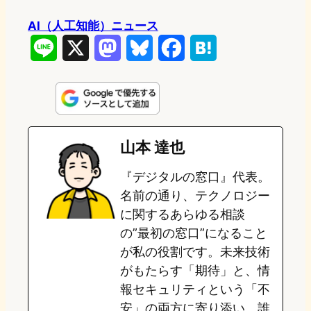
AI（人工知能）ニュース
L
X
M
B
F
H
i
a
l
a
a
n
s
u
c
t
e
t
e
e
e
山本 達也
o
s
b
n
『デジタルの窓口』代表。
d
k
o
a
名前の通り、テクノロジー
o
y
o
に関するあらゆる相談
の”最初の窓口”になること
n
k
が私の役割です。未来技術
がもたらす「期待」と、情
報セキュリティという「不
安」の両方に寄り添い、誰