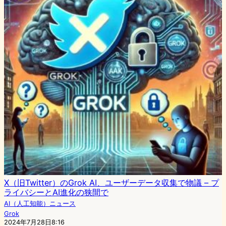
X（旧Twitter）のGrok AI、ユーザーデータ収集で物議 – プ
ライバシーとAI進化の狭間で
AI（人工知能）ニュース
Grok
2024年7月28日8:16