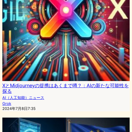
XとMidjourneyの提携はあくまで噂？：AIの新たな可能性を
探る
AI（人工知能）ニュース
Grok
2024年7月8日7:35