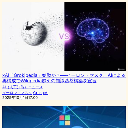
xAI「Grokipedia」始動か？──イーロン・マスク、AIによる
再構成でWikipedia超えの知識基盤構築を宣言
AI（人工知能）ニュース
イーロン・マスク
Grok
xAI
2025年10月1日17:00