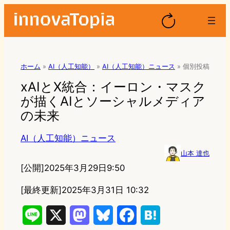
ホーム
»
AI（人工知能）
»
AI（人工知能）ニュース
»
個別投稿
xAIとX統合：イーロン・マスク
が描くAIとソーシャルメディア
の未来
AI（人工知能）ニュース
山本 達也
[公開]
2025年3月29日9:50
[最終更新]
2025年3月31日 10:32
L
X
M
B
F
H