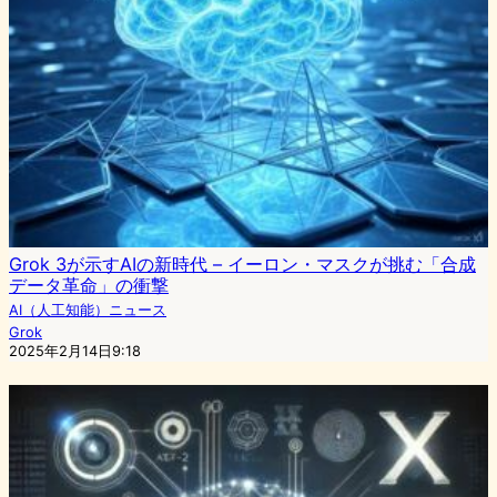
Grok 3が示すAIの新時代 – イーロン・マスクが挑む「合成
データ革命」の衝撃
AI（人工知能）ニュース
Grok
2025年2月14日9:18