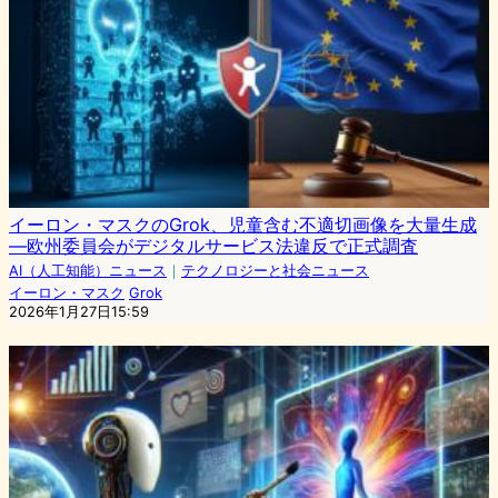
イーロン・マスクのGrok、児童含む不適切画像を大量生成
—欧州委員会がデジタルサービス法違反で正式調査
AI（人工知能）ニュース
｜
テクノロジーと社会ニュース
イーロン・マスク
Grok
2026年1月27日15:59