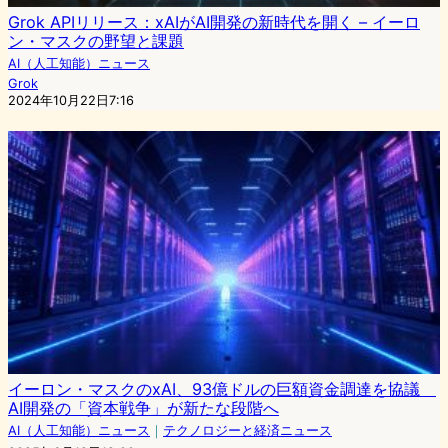
Grok APIリリース：xAIがAI開発の新時代を開く – イーロ
ン・マスクの野望と課題
AI（人工知能）ニュース
Grok
2024年10月22日7:16
イーロン・マスクのxAI、93億ドルの巨額資金調達を協議
AI開発の「資本戦争」が新たな段階へ
AI（人工知能）ニュース
｜
テクノロジーと経済ニュース