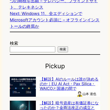
つの商標を出願 – テレパシー、ブラインドサイ
ト、テレキネシス
Next:
Windows 11、全エディションで
Microsoftアカウント必須に – オフラインインス
トールの終焉か
検索
検索
Pickup
【解説】AIのルールは誰が決める
のか｜EU AI Act・Pax Silica・
WAICOと国連の間で
山本 達也
【解説】暗号資産は有価証券にな
ったのか？金商法改正の成立と