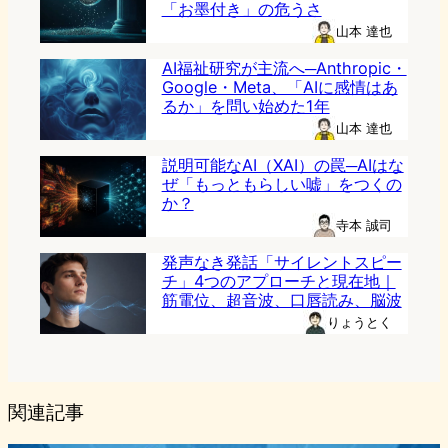
「お墨付き」の危うさ
山本 達也
AI福祉研究が主流へ─Anthropic・
Google・Meta、「AIに感情はあ
るか」を問い始めた1年
山本 達也
説明可能なAI（XAI）の罠─AIはな
ぜ「もっともらしい嘘」をつくの
か？
寺本 誠司
発声なき発話「サイレントスピー
チ」4つのアプローチと現在地｜
筋電位、超音波、口唇読み、脳波
りょうとく
関連記事