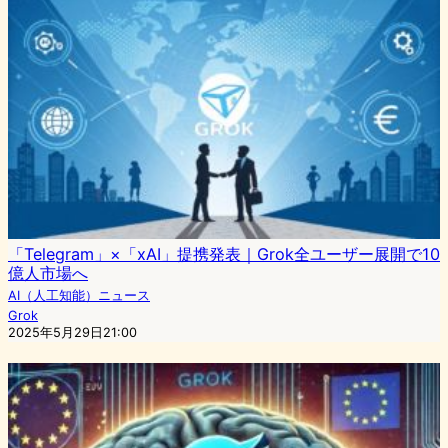
「Telegram」×「xAI」提携発表｜Grok全ユーザー展開で10
億人市場へ
AI（人工知能）ニュース
Grok
2025年5月29日21:00