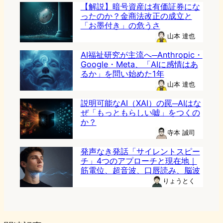
【解説】暗号資産は有価証券にな
ったのか？金商法改正の成立と
「お墨付き」の危うさ
山本 達也
AI福祉研究が主流へ─Anthropic・
Google・Meta、「AIに感情はあ
るか」を問い始めた1年
山本 達也
説明可能なAI（XAI）の罠─AIはな
ぜ「もっともらしい嘘」をつくの
か？
寺本 誠司
発声なき発話「サイレントスピー
チ」4つのアプローチと現在地｜
筋電位、超音波、口唇読み、脳波
りょうとく