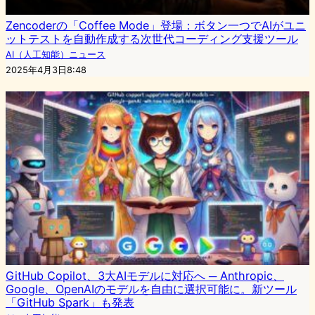
Zencoderの「Coffee Mode」登場：ボタン一つでAIがユニ
ットテストを自動作成する次世代コーディング支援ツール
AI（人工知能）ニュース
2025年4月3日8:48
GitHub Copilot、3大AIモデルに対応へ ─ Anthropic、
Google、OpenAIのモデルを自由に選択可能に。新ツール
「GitHub Spark」も発表