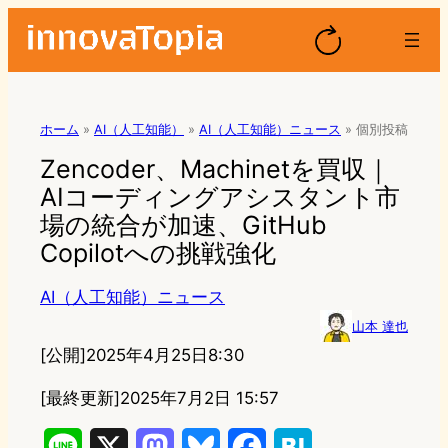
ホーム
»
AI（人工知能）
»
AI（人工知能）ニュース
»
個別投稿
Zencoder、Machinetを買収｜
AIコーディングアシスタント市
場の統合が加速、GitHub
Copilotへの挑戦強化
AI（人工知能）ニュース
山本 達也
[公開]
2025年4月25日8:30
[最終更新]
2025年7月2日 15:57
L
X
M
B
F
H