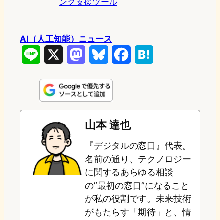
ング支援ツール
AI（人工知能）ニュース
L
X
M
B
F
H
i
a
l
a
a
n
s
u
c
t
e
t
e
e
e
山本 達也
o
s
b
n
『デジタルの窓口』代表。
d
k
o
a
名前の通り、テクノロジー
o
y
o
に関するあらゆる相談
の”最初の窓口”になること
n
k
が私の役割です。未来技術
がもたらす「期待」と、情