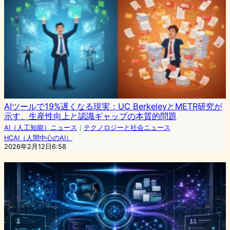
AIツールで19%遅くなる現実：UC BerkeleyとMETR研究が
示す、生産性向上と認識ギャップの本質的問題
AI（人工知能）ニュース
｜
テクノロジーと社会ニュース
HCAI（人間中心のAI）
2026年2月12日6:58