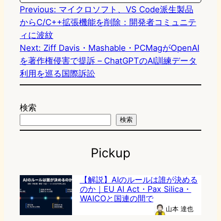
Previous:
マイクロソフト、VS Code派生製品
からC/C++拡張機能を削除：開発者コミュニテ
ィに波紋
Next:
Ziff Davis・Mashable・PCMagがOpenAI
を著作権侵害で提訴 – ChatGPTのAI訓練データ
利用を巡る国際訴訟
検索
検索
Pickup
【解説】AIのルールは誰が決める
のか｜EU AI Act・Pax Silica・
WAICOと国連の間で
山本 達也