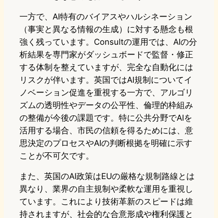
一方で、AI特有のバイアスやハルシネーション
（事実と異なる情報の生成）に対する懸念も根
強く残っています。Consultの運用では、AIの分
析結果を専門家がダッシュボードで監督・修正
する体制を整えていますが、完全な自動化には
リスクが伴います。英国ではAI規制についてイ
ノベーション促進を重視する一方で、アルゴリ
ズムの透明性やデータの公平性、倫理的枠組み
の整備が今後の課題です。特に公共分野でAIを
活用する場合、市民の信頼を得るためには、意
思決定のプロセスやAIの判断根拠を明確に示す
ことが不可欠です。
また、英国のAI政策はEUの厳格な規制路線とは
異なり、業界の自主規制や柔軟な運用を重視し
ています。これにより技術革新のスピードは維
持されますが、社会的な合意形成や権利保護と