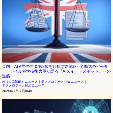
英国、AI分野で世界第3位を目指す新戦略─労働党のピータ
ー・カイル科学技術大臣が語る『AIスイートスポット』への
道筋
AI（人工知能）ニュース
｜
テクノロジーと社会ニュース
｜
テクノロジーと経済ニュース
2025年1月12日8:49