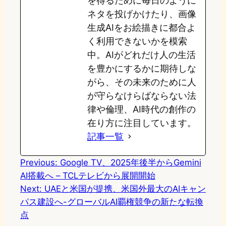
を得るために毎日のように
ネタを投げかけたり、画像
生成AIをお絵描きに都合よ
く利用できないかを模索
中。AIがどれだけ人の生活
を豊かにするかに期待しな
がら、その未来のために人
が守らなけらばならない法
律や倫理、AI時代の創作の
在り方に注目しています。
記事一覧
Previous:
Google TV、2025年後半からGemini
AI搭載へ – TCLテレビから展開開始
Next:
UAEと米国が提携、米国外最大のAIキャン
パス建設へ-グローバルAI覇権競争の新たな転換
点