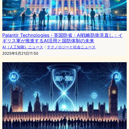
Palantir Technologies・英国防省・AI戦略防衛見直し：イ
ギリス軍が推進するAI活用と国防体制の未来
AI（人工知能）ニュース
｜
テクノロジーと社会ニュース
2025年5月21日11:50