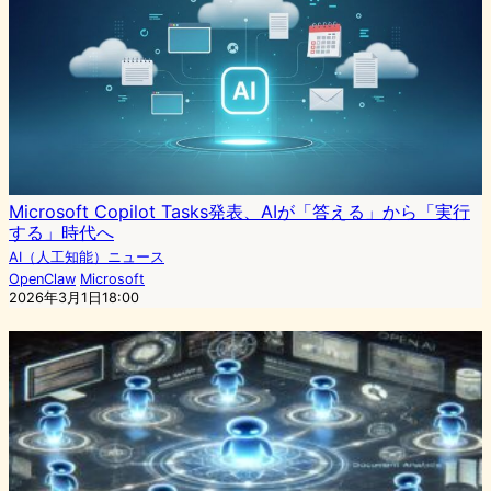
Microsoft Copilot Tasks発表、AIが「答える」から「実行
する」時代へ
AI（人工知能）ニュース
OpenClaw
Microsoft
2026年3月1日18:00