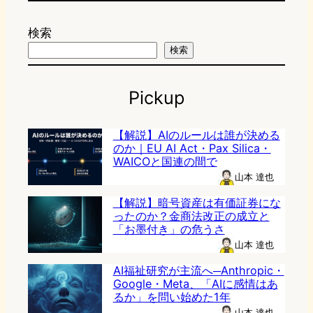
検索
検索
Pickup
【解説】AIのルールは誰が決める
のか｜EU AI Act・Pax Silica・
WAICOと国連の間で
山本 達也
【解説】暗号資産は有価証券にな
ったのか？金商法改正の成立と
「お墨付き」の危うさ
山本 達也
AI福祉研究が主流へ─Anthropic・
Google・Meta、「AIに感情はあ
るか」を問い始めた1年
山本 達也