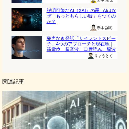
説明可能なAI（XAI）の罠─AIはな
ぜ「もっともらしい嘘」をつくの
か？
寺本 誠司
発声なき発話「サイレントスピー
チ」4つのアプローチと現在地｜
筋電位、超音波、口唇読み、脳波
りょうとく
関連記事