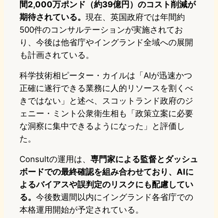
間2,000万ポンド（約39億円）のコスト削減が
期待されている。
現在、英国政府では年間約
500件のコンサルテーションが実施されてお
り、今後は他省庁やイングランド全域への展開
も計画されている。
科学技術相ピーター・カイルは「AIが迅速かつ
正確に遂行できる業務に人的リソースを割くべ
きではない」と述べ、スコットランド政府のジ
ェニー・ミント公衆衛生相も「政策立案に必要
な洞察に集中できるようになった」と評価し
た。
Consultの運用は、
専門家による監督とダッシュ
ボードでの最終確認を組み合わせており、AIに
よるバイアスや誤判定のリスクにも配慮してい
る。
今後数週間以内にイングランド各省庁での
本格運用開始が予定されている。