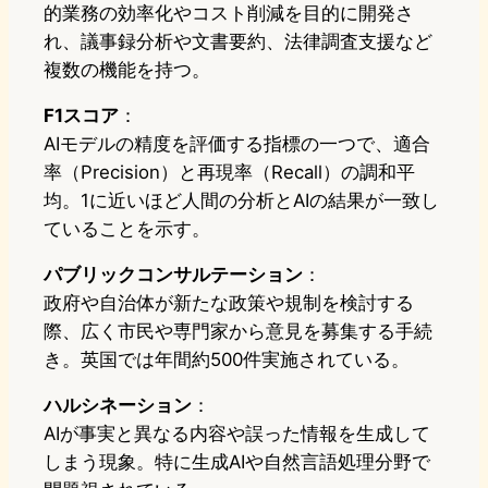
的業務の効率化やコスト削減を目的に開発さ
れ、議事録分析や文書要約、法律調査支援など
複数の機能を持つ。
F1スコア
：
AIモデルの精度を評価する指標の一つで、適合
率（Precision）と再現率（Recall）の調和平
均。1に近いほど人間の分析とAIの結果が一致し
ていることを示す。
パブリックコンサルテーション
：
政府や自治体が新たな政策や規制を検討する
際、広く市民や専門家から意見を募集する手続
き。英国では年間約500件実施されている。
ハルシネーション
：
AIが事実と異なる内容や誤った情報を生成して
しまう現象。特に生成AIや自然言語処理分野で