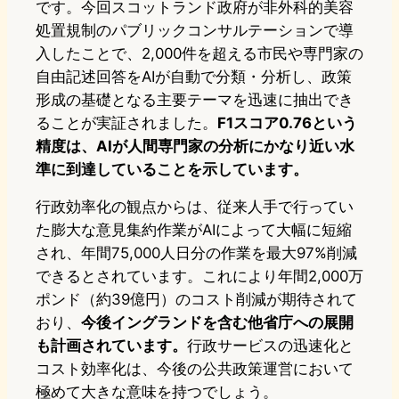
です。今回スコットランド政府が非外科的美容
処置規制のパブリックコンサルテーションで導
入したことで、2,000件を超える市民や専門家の
自由記述回答をAIが自動で分類・分析し、政策
形成の基礎となる主要テーマを迅速に抽出でき
ることが実証されました。
F1スコア0.76という
精度は、AIが人間専門家の分析にかなり近い水
準に到達していることを示しています。
行政効率化の観点からは、従来人手で行ってい
た膨大な意見集約作業がAIによって大幅に短縮
され、年間75,000人日分の作業を最大97%削減
できるとされています。これにより年間2,000万
ポンド（約39億円）のコスト削減が期待されて
おり、
今後イングランドを含む他省庁への展開
も計画されています。
行政サービスの迅速化と
コスト効率化は、今後の公共政策運営において
極めて大きな意味を持つでしょう。