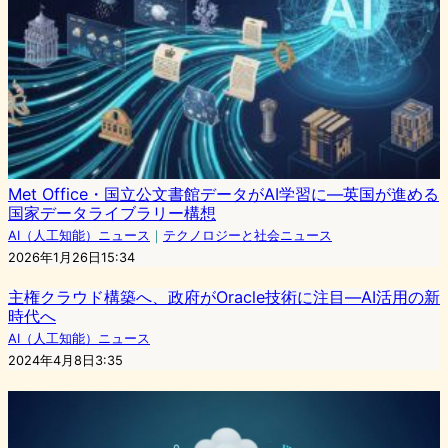
Met Office・国立公文書館データがAI学習に―英国が進める
国家データライブラリー構想
AI（人工知能）ニュース
｜
テクノロジーと社会ニュース
2026年1月26日15:34
主権クラウド構築へ、政府がOracle技術に注目—AI活用の新
時代へ
AI（人工知能）ニュース
2024年4月8日3:35