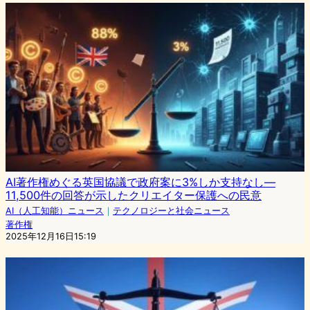
AI著作権めぐる英国協議で政府案に3%しか支持なし—
11,500件の回答が示したクリエイター保護への民意
AI（人工知能）ニュース
｜
テクノロジーと社会ニュース
著作権
2025年12月16日15:19