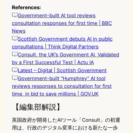
References:
Government-built AI tool reviews
consultation responses for first time | BBC
News
Scottish Government debuts AI in public
consultations | Think Digital Partners
Consult, the UK’s Government AI, Validated
by a First Successful Test | Actu IA
Latest – Digital | Scottish Government
Government-built “Humphrey” AI tool
reviews responses to consultation for first
time, in bid to save millions | GOV.UK
【編集部解説】
英国政府が開発したAIツール「Consult」の初運
用は、行政のデジタル変革における新たな一歩