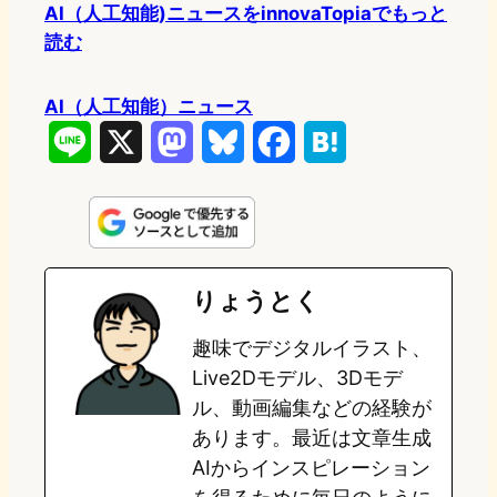
AI（人工知能)ニュースをinnovaTopiaでもっと
読む
AI（人工知能）ニュース
L
X
M
B
F
H
i
a
l
a
a
n
s
u
c
t
e
t
e
e
e
りょうとく
o
s
b
n
趣味でデジタルイラスト、
d
k
o
a
Live2Dモデル、3Dモデ
o
y
o
ル、動画編集などの経験が
あります。最近は文章生成
n
k
AIからインスピレーション