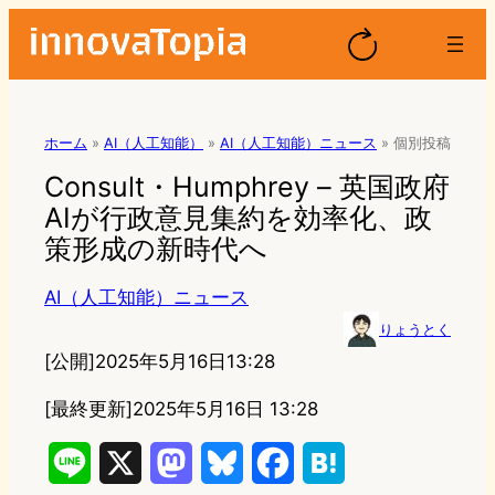
ホーム
»
AI（人工知能）
»
AI（人工知能）ニュース
»
個別投稿
Consult・Humphrey – 英国政府
AIが行政意見集約を効率化、政
策形成の新時代へ
AI（人工知能）ニュース
りょうとく
[公開]
2025年5月16日13:28
[最終更新]
2025年5月16日 13:28
L
X
M
B
F
H