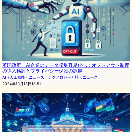
英国政府、AI企業のデータ収集容易化へ：オプトアウト制度
の導入検討とプライバシー保護の課題
AI（人工知能）ニュース
｜
テクノロジーと社会ニュース
2024年10月18日18:51