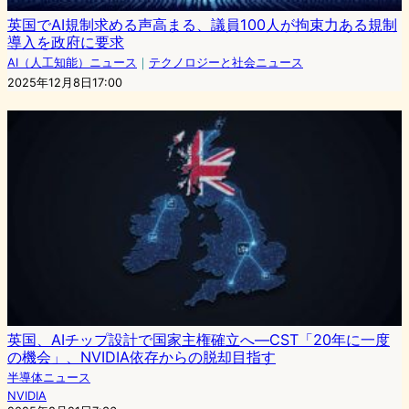
英国でAI規制求める声高まる、議員100人が拘束力ある規制
導入を政府に要求
AI（人工知能）ニュース
｜
テクノロジーと社会ニュース
2025年12月8日17:00
英国、AIチップ設計で国家主権確立へ—CST「20年に一度
の機会」、NVIDIA依存からの脱却目指す
半導体ニュース
NVIDIA