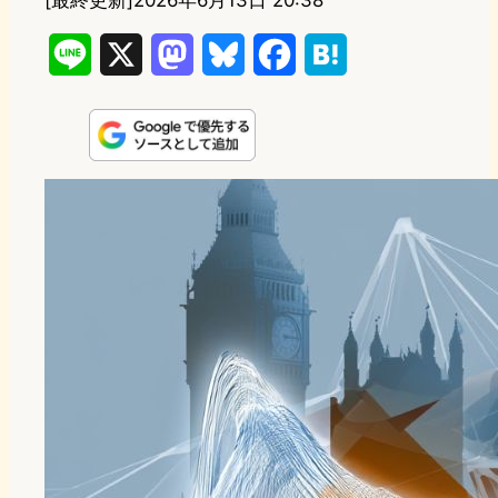
[最終更新]
2026年6月13日 20:38
L
X
M
B
F
H
i
a
l
a
a
n
s
u
c
t
e
t
e
e
e
o
s
b
n
d
k
o
a
o
y
o
n
k