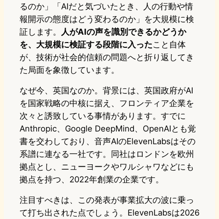
るのか」「AIだと気づいたとき、人の行動や情
報開示の態度はどう変わるのか」を大規模に検
証します。
人がAIの声を識別できるかどうか
を、大規模に検証する段階に入った
こと自体
が、技術が社会的信頼の問題へと折り返してき
た局面を象徴しています。
なぜ今、英国なのか。背景には、英国政府がAI
を国家戦略の中核に据え、フロンティア企業を
次々と誘致している事情があります。すでに
Anthropic、Google DeepMind、OpenAIとも覚
書を交わしており、音声AIのElevenLabsはその
系譜に連なる一社です。同社はロンドンを欧州
拠点とし、ニューヨークやワルシャワなどにも
拠点を持つ、2022年創業の企業です。
注目すべきは、この発表が事業拡大の波に乗っ
て打ち出された点でしょう。ElevenLabsは2026