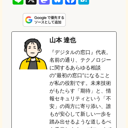
i
a
l
a
a
n
s
u
c
t
e
t
e
e
e
山本 達也
o
s
b
n
『デジタルの窓口』代表。
d
k
o
a
名前の通り、テクノロジー
o
y
o
に関するあらゆる相談
の”最初の窓口”になること
n
k
が私の役割です。未来技術
がもたらす「期待」と、情
報セキュリティという「不
安」の両方に寄り添い、誰
もが安心して新しい一歩を
踏み出せるような道しるべ