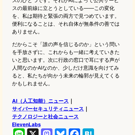
スのひとつです。それがAIによって公共サービ
スの最前線に立とうとしている——この変化
を、私は期待と緊張の両方で見つめています。
便利になることは、それ自体が無条件の善では
ありません。
だからこそ「誰の声を信じるのか」という問い
を手放さずに、これからも一緒に考えていきた
いと思います。次に行政の窓口で耳にする声が
人間なのかAIなのか、少しだけ意識を向けてみ
ると、私たちが向かう未来の輪郭が見えてくる
かもしれません。
AI（人工知能）ニュース
｜
サイバーセキュリティニュース
｜
テクノロジーと社会ニュース
ElevenLabs
L
X
M
B
F
H