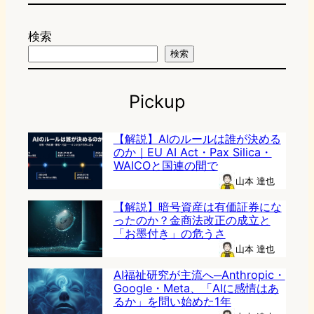
検索
検索
Pickup
【解説】AIのルールは誰が決める
のか｜EU AI Act・Pax Silica・
WAICOと国連の間で
山本 達也
【解説】暗号資産は有価証券にな
ったのか？金商法改正の成立と
「お墨付き」の危うさ
山本 達也
AI福祉研究が主流へ─Anthropic・
Google・Meta、「AIに感情はあ
るか」を問い始めた1年