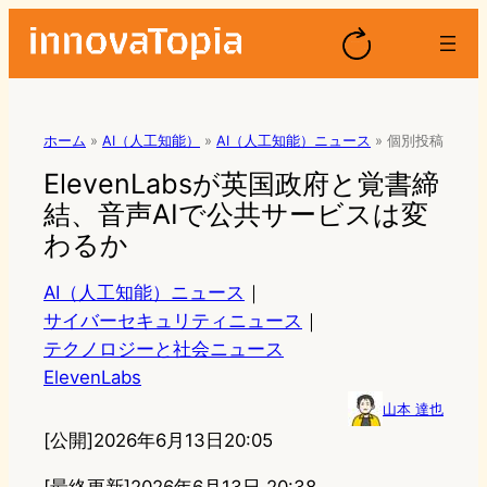
ホーム
»
AI（人工知能）
»
AI（人工知能）ニュース
»
個別投稿
ElevenLabsが英国政府と覚書締
結、音声AIで公共サービスは変
わるか
AI（人工知能）ニュース
｜
サイバーセキュリティニュース
｜
テクノロジーと社会ニュース
ElevenLabs
山本 達也
[公開]
2026年6月13日20:05