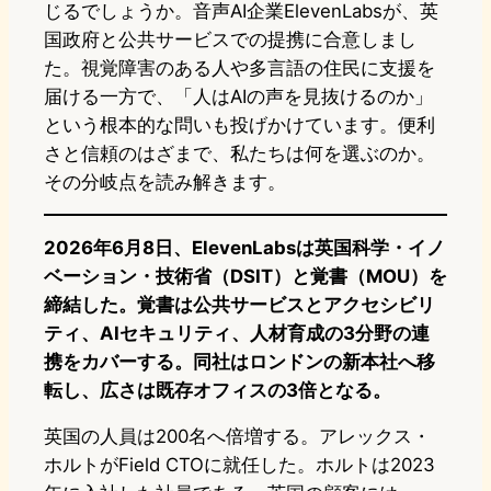
じるでしょうか。音声AI企業ElevenLabsが、英
国政府と公共サービスでの提携に合意しまし
た。視覚障害のある人や多言語の住民に支援を
届ける一方で、「人はAIの声を見抜けるのか」
という根本的な問いも投げかけています。便利
さと信頼のはざまで、私たちは何を選ぶのか。
その分岐点を読み解きます。
2026年6月8日、ElevenLabsは英国科学・イノ
ベーション・技術省（DSIT）と覚書（MOU）を
締結した。覚書は公共サービスとアクセシビリ
ティ、AIセキュリティ、人材育成の3分野の連
携をカバーする。同社はロンドンの新本社へ移
転し、広さは既存オフィスの3倍となる。
英国の人員は200名へ倍増する。アレックス・
ホルトがField CTOに就任した。ホルトは2023