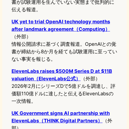
書が試験運用を生んでいない実態まで批判的に
伝える報道。
UK yet to trial OpenAI technology months
after landmark agreement（Computing）
（外部）
情報公開請求に基づく調査報道。OpenAIとの覚
書が締結から8か月を経ても試験運用に至ってい
ない事実を報じる。
ElevenLabs raises $500M Series D at $11B
valuation（ElevenLabs公式）
（外部）
2026年2月にシリーズDで5億ドルを調達し、評
価額110億ドルに達したと伝えるElevenLabsの
一次情報。
UK Government signs AI partnership with
ElevenLabs（THINK Digital Partners）
（外
部）