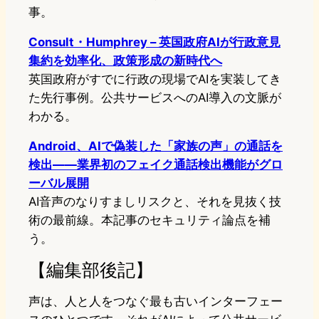
事。
Consult・Humphrey – 英国政府AIが行政意見
集約を効率化、政策形成の新時代へ
英国政府がすでに行政の現場でAIを実装してき
た先行事例。公共サービスへのAI導入の文脈が
わかる。
Android、AIで偽装した「家族の声」の通話を
検出――業界初のフェイク通話検出機能がグロ
ーバル展開
AI音声のなりすましリスクと、それを見抜く技
術の最前線。本記事のセキュリティ論点を補
う。
【編集部後記】
声は、人と人をつなぐ最も古いインターフェー