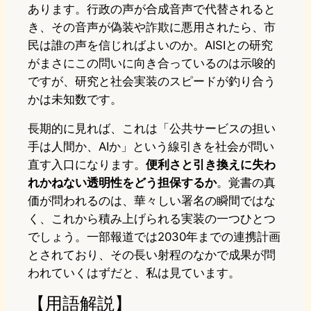
あります。行政の声が合成音声で代替されると
き、その音声が偽装や詐欺に悪用されたら、市
民は誰の声を信じればよいのか。AISIとの研究
がまさにこの問いに向き合っているのは示唆的
ですが、研究と社会実装のスピードが釣り合う
かは未知数です。
長期的に見れば、これは「公共サービスの担い
手は人間か、AIか」という線引きを社会が問い
直す入口になります。
便利さと引き換えに失わ
れかねない透明性をどう担保するか
。覚書の真
価が問われるのは、華々しい署名の瞬間ではな
く、これから積み上げられる実装の一つひとつ
でしょう。一部報道では2030年までの連携計画
とされており、その長い射程のなかで成果が問
われていくはずだと、私は見ています。
【用語解説】