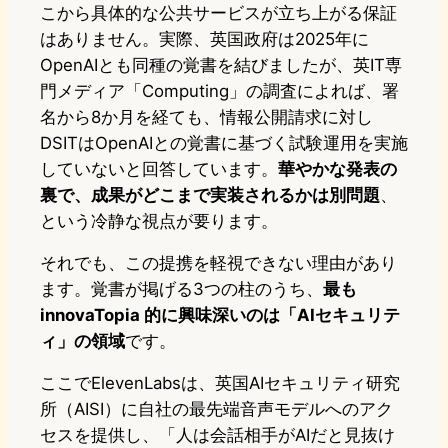
こから具体的な公共サービスが立ち上がる保証
はありません。実際、英国政府は2025年に
OpenAIとも同種の覚書を結びましたが、英IT専
門メディア「Computing」の調査によれば、署
名から8か月を経ても、情報公開請求に対し
DSITはOpenAIとの覚書に基づく試験運用を実施
していないと回答しています。
華やかな発表の
裏で、成果がどこまで実装されるかは別問題
、
という冷静な視点が要ります。
それでも、この提携を軽視できない理由があり
ます。覚書が掲げる3つの柱のうち、
最も
innovaTopia 的に興味深いのは「AIセキュリテ
ィ」の領域
です。
ここでElevenLabsは、英国AIセキュリティ研究
所（AISI）に自社の最先端音声モデルへのアク
セスを提供し、「人は会話相手がAIだと見抜け