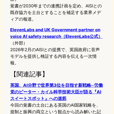
覚書が2030年までの連携計画を定め、AISIとの
既存協力を土台とすることを補足する業界メデ
ィアの報道。
ElevenLabs and UK Government partner on
voice AI safety research（ElevenLabs公式）
（外部）
2026年2月のAISIとの提携で、英国政府に音声
モデルを提供し検証する内容を伝える一次情
報。
【関連記事】
英国、AI分野で世界第3位を目指す新戦略─労働
党のピーター・カイル科学技術大臣が語る『AI
スイートスポット』への道筋
今回の覚書の土台にある英国のAI国家戦略を、
規制と振興の両立という観点から読み解いた記