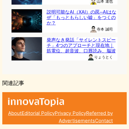
山本 達也
説明可能なAI（XAI）の罠─AIはな
ぜ「もっともらしい嘘」をつくの
か？
寺本 誠司
発声なき発話「サイレントスピー
チ」4つのアプローチと現在地｜
筋電位、超音波、口唇読み、脳波
りょうとく
関連記事
About
Editorial Policy
Privacy Policy
Referred by
Advertisements
Contact