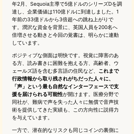
年2月、Sequoia主導で5億ドルのシリーズDを調
達し、企業価値は110億ドルに到達しました。1
年前の33億ドルから3倍超への跳ね上がりで
す。潤沢な資金を背景に、英国人員を200名へ
倍増させる動きと今回の覚書は、明らかに連動
しています。
ポジティブな側面は明快です。視覚に障害のあ
る方、読み書きに困難を抱える方、高齢者、ウ
ェールズ語を含む多言語の住民など、
これまで
行政情報から取り残されがちだった人々に、
「声」という最も自然なインターフェースで支
援を届けられる可能性
が開けます。医療分野で
同社が、難病で声を失った人々に無償で音声技
術を提供してきた実績も、この方向性に説得力
を与えています。
一方で、潜在的なリスクも同じコインの裏側に