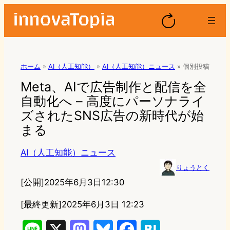
ホーム
»
AI（人工知能）
»
AI（人工知能）ニュース
»
個別投稿
Meta、AIで広告制作と配信を全
自動化へ – 高度にパーソナライ
ズされたSNS広告の新時代が始
まる
AI（人工知能）ニュース
りょうとく
[公開]
2025年6月3日12:30
[最終更新]
2025年6月3日 12:23
L
X
M
B
F
H