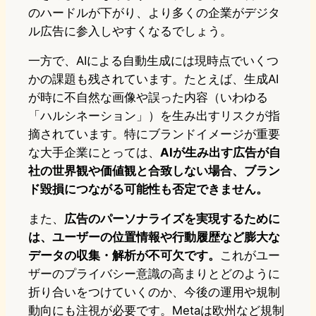
のハードルが下がり、より多くの企業がデジタ
ル広告に参入しやすくなるでしょう。
一方で、AIによる自動生成には現時点でいくつ
かの課題も残されています。たとえば、生成AI
が時に不自然な画像や誤った内容（いわゆる
「ハルシネーション」）を生み出すリスクが指
摘されています。特にブランドイメージが重要
な大手企業にとっては、
AIが生み出す広告が自
社の世界観や価値観と合致しない場合、ブラン
ド毀損につながる可能性も否定できません。
また、
広告のパーソナライズを実現するために
は、ユーザーの位置情報や行動履歴など膨大な
データの収集・解析が不可欠です。
これがユー
ザーのプライバシー意識の高まりとどのように
折り合いをつけていくのか、今後の運用や規制
動向にも注視が必要です。Metaは欧州など規制