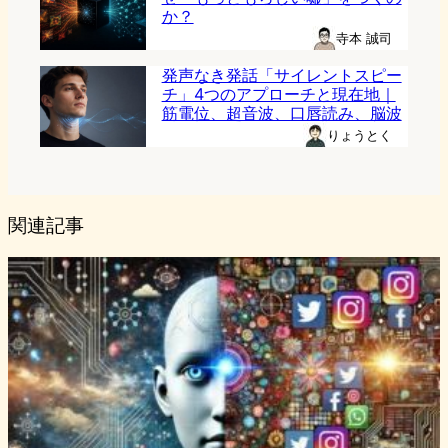
か？
寺本 誠司
発声なき発話「サイレントスピー
チ」4つのアプローチと現在地｜
筋電位、超音波、口唇読み、脳波
りょうとく
関連記事