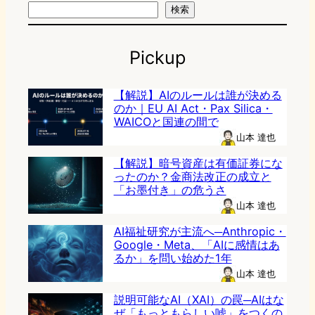
検索
Pickup
【解説】AIのルールは誰が決める
のか｜EU AI Act・Pax Silica・
WAICOと国連の間で
山本 達也
【解説】暗号資産は有価証券にな
ったのか？金商法改正の成立と
「お墨付き」の危うさ
山本 達也
AI福祉研究が主流へ─Anthropic・
Google・Meta、「AIに感情はあ
るか」を問い始めた1年
山本 達也
説明可能なAI（XAI）の罠─AIはな
ぜ「もっともらしい嘘」をつくの