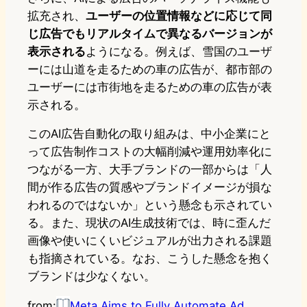
拡充され、
ユーザーの位置情報などに応じて同
じ広告でもリアルタイムで異なるバージョンが
表示される
ようになる。例えば、雪国のユーザ
ーには山道を走るための車の広告が、都市部の
ユーザーには市街地を走るための車の広告が表
示される。
このAI広告自動化の取り組みは、中小企業にと
って広告制作コストの大幅削減や運用効率化に
つながる一方、大手ブランドの一部からは「人
間が作る広告の質感やブランドイメージが損な
われるのではないか」という懸念も示されてい
る。また、現状のAI生成技術では、時に歪んだ
画像や使いにくいビジュアルが出力される課題
も指摘されている。なお、こうした懸念を抱く
ブランドは少なくない。
from:
Meta Aims to Fully Automate Ad