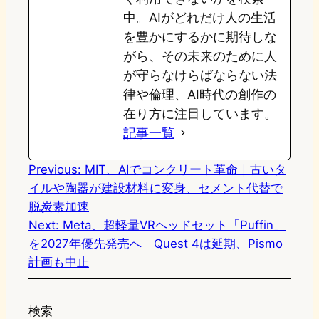
中。AIがどれだけ人の生活
を豊かにするかに期待しな
がら、その未来のために人
が守らなけらばならない法
律や倫理、AI時代の創作の
在り方に注目しています。
記事一覧
Previous:
MIT、AIでコンクリート革命｜古いタ
イルや陶器が建設材料に変身、セメント代替で
脱炭素加速
Next:
Meta、超軽量VRヘッドセット「Puffin」
を2027年優先発売へ Quest 4は延期、Pismo
計画も中止
検索