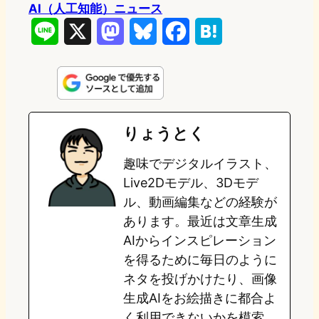
AI（人工知能）ニュース
L
X
M
B
F
H
i
a
l
a
a
n
s
u
c
t
e
t
e
e
e
りょうとく
o
s
b
n
趣味でデジタルイラスト、
d
k
o
a
Live2Dモデル、3Dモデ
o
y
o
ル、動画編集などの経験が
あります。最近は文章生成
n
k
AIからインスピレーション
を得るために毎日のように
ネタを投げかけたり、画像
生成AIをお絵描きに都合よ
く利用できないかを模索