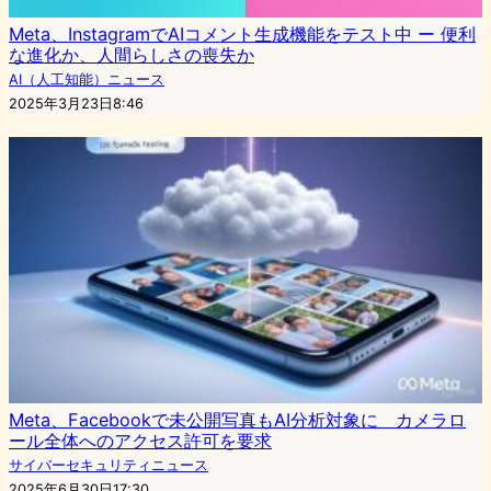
Meta、InstagramでAIコメント生成機能をテスト中 ー 便利
な進化か、人間らしさの喪失か
AI（人工知能）ニュース
2025年3月23日8:46
Meta、Facebookで未公開写真もAI分析対象に カメラロ
ール全体へのアクセス許可を要求
サイバーセキュリティニュース
2025年6月30日17:30