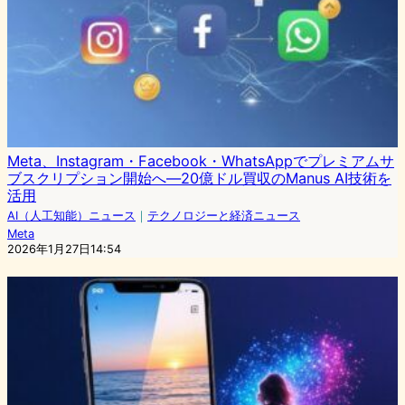
Meta、Instagram・Facebook・WhatsAppでプレミアムサ
ブスクリプション開始へ―20億ドル買収のManus AI技術を
活用
AI（人工知能）ニュース
｜
テクノロジーと経済ニュース
Meta
2026年1月27日14:54