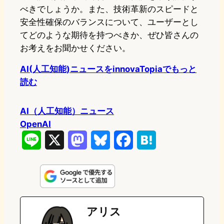
べきでしょうか。また、技術革新のスピードと
安全性確保のバランスについて、ユーザーとし
てどのような期待を持つべきか、ぜひ皆さんの
お考えをお聞かせください。
AI(人工知能)ニュースをinnovaTopiaでもっと
読む
AI（人工知能）ニュース
OpenAI
L
X
M
B
F
H
i
a
l
a
a
n
s
u
c
t
e
t
e
e
e
アリス
o
s
b
n