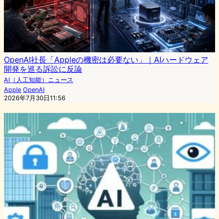
OpenAI社長「Appleの機密は必要ない」｜AIハードウェア
開発を巡る訴訟に反論
AI（人工知能）ニュース
Apple
OpenAI
2026年7月30日11:56