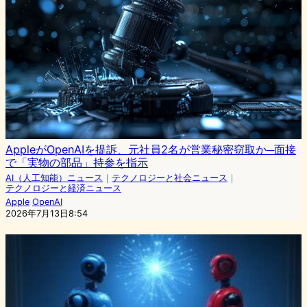
AppleがOpenAIを提訴、元社員2名が営業秘密窃取か─面接
で「実物の部品」持参を指示
AI（人工知能）ニュース
｜
テクノロジーと社会ニュース
｜
テクノロジーと経済ニュース
Apple
OpenAI
2026年7月13日8:54