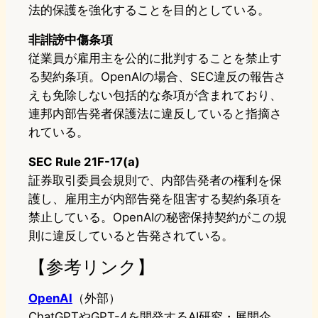
法的保護を強化することを目的としている。
非誹謗中傷条項
従業員が雇用主を公的に批判することを禁止す
る契約条項。OpenAIの場合、SEC違反の報告さ
えも免除しない包括的な条項が含まれており、
連邦内部告発者保護法に違反していると指摘さ
れている。
SEC Rule 21F-17(a)
証券取引委員会規則で、内部告発者の権利を保
護し、雇用主が内部告発を阻害する契約条項を
禁止している。OpenAIの秘密保持契約がこの規
則に違反していると告発されている。
【参考リンク】
OpenAI
（外部）
ChatGPTやGPT-4を開発するAI研究・展開企