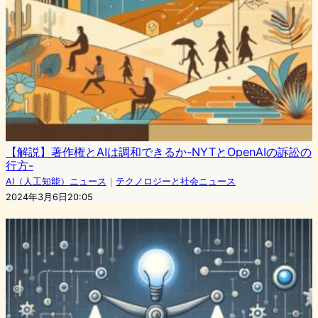
【解説】著作権とAIは調和できるか-NYTとOpenAIの訴訟の
行方-
AI（人工知能）ニュース
｜
テクノロジーと社会ニュース
2024年3月6日20:05