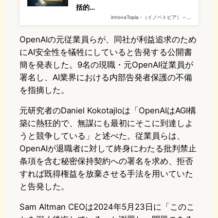
括的…
innovaTopia -（イノベトピア） – …
OpenAIの元従業員らが、同社が利益追求のため
にAI安全性を犠牲にしていると告発する公開書
簡を発表した。9名の現職・元OpenAI従業員が
署名し、AI業界における内部告発者保護の不備
を指摘した。
元研究者のDaniel Kokotajloは「OpenAIはAGI構
築に熱狂的で、無謀にも最初にそこに到達しよ
うと競争している」と述べた。従業員らは、
OpenAIが退職者に対して終身にわたる批判禁止
条項を含む秘密保持契約への署名を求め、拒否
すれば既得権益を放棄させる手法を用いていた
と告発した。
Sam Altman CEOは2024年5月23日に「このこ