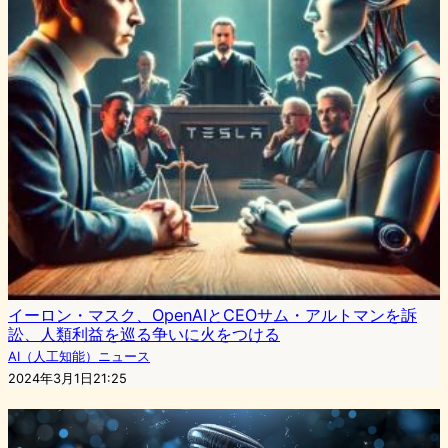
イーロン・マスク、OpenAIとCEOサム・アルトマンを訴
訟、人類利益を巡る争いに火をつける
AI（人工知能）ニュース
2024年3月1日21:25