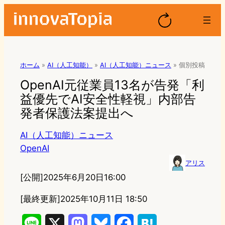
ホーム
»
AI（人工知能）
»
AI（人工知能）ニュース
»
個別投稿
OpenAI元従業員13名が告発「利
益優先でAI安全性軽視」内部告
発者保護法案提出へ
AI（人工知能）ニュース
OpenAI
アリス
[公開]
2025年6月20日16:00
[最終更新]
2025年10月11日 18:50
L
X
M
B
F
H