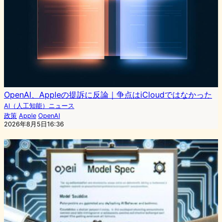
OpenAI、Appleの提訴に反論｜争点はiCloudではなかった
AI（人工知能）ニュース
政策
Apple
OpenAI
2026年8月5日16:36