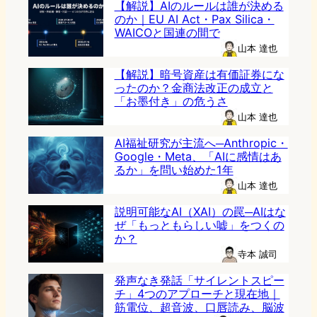
【解説】AIのルールは誰が決める
のか｜EU AI Act・Pax Silica・
WAICOと国連の間で
山本 達也
【解説】暗号資産は有価証券にな
ったのか？金商法改正の成立と
「お墨付き」の危うさ
山本 達也
AI福祉研究が主流へ─Anthropic・
Google・Meta、「AIに感情はあ
るか」を問い始めた1年
山本 達也
説明可能なAI（XAI）の罠─AIはな
ぜ「もっともらしい嘘」をつくの
か？
寺本 誠司
発声なき発話「サイレントスピー
チ」4つのアプローチと現在地｜
筋電位、超音波、口唇読み、脳波