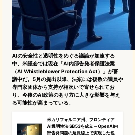
AIの安全性と透明性をめぐる議論が加速する
中、米議会では現在「AI内部告発者保護法案
（AI Whistleblower Protection Act）」が審
議中だ。5月の提出以降、法案には複数の議員や
専門家団体から支持が相次いで寄せられてお
り、今後のAI政策のあり方に大きな影響を与え
る可能性が高まっている。
米カリフォルニア州、フロンティア
AI透明性法 SB53を成立 ─ OpenAI内
部告発問題の延長線上で実現した包