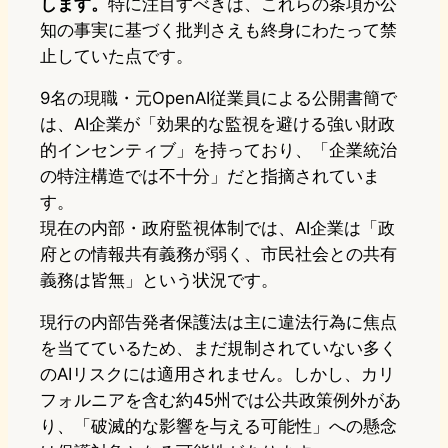
します。
特に注目すべきは、これらの条項が公
知の事実に基づく批判さえも終身にわたって禁
止していた点です。
9名の現職・元OpenAI従業員による公開書簡で
は、AI企業が「効果的な監視を避ける強い財政
的インセンティブ」を持っており、「企業統治
の特注構造では不十分」だと指摘されていま
す。
現在の内部・政府監視体制では、AI企業は「政
府との情報共有義務が弱く、市民社会との共有
義務は皆無」という状況です。
現行の内部告発者保護法は主に違法行為に焦点
を当てているため、まだ規制されていない多く
のAIリスクには適用されません。しかし、カリ
フォルニアを含む約45州では公共政策例外があ
り、「破滅的な影響を与える可能性」への懸念