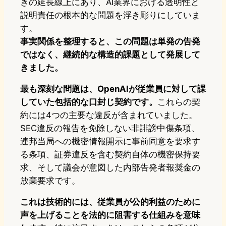
きの延長線上にあり、AI業界における透明性と
説明責任の根本的な問題を浮き彫りにしていま
す。
事実関係を整理すると、この問題は単発の告発
ではなく、継続的な構造的課題として発展して
きました。
最も深刻な問題は、OpenAIが従業員に対して課
していた包括的な口封じ契約です。
これらの契
約には4つの主要な違反が含まれていました。
SEC違反の報告を免除しない非誹謗中傷条項、
連邦当局への機密情報開示に事前同意を要求す
る条項、証券違反を含む契約自体の機密保持要
求、そして議会が意図した内部告発者報奨金の
放棄要求です。
これは技術的には、従業員が公的利益のために
声を上げることを法的に阻害する仕組みを意味