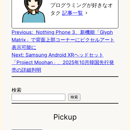
プログラミングが好きなオ
d
k
o
a
タク
記事一覧
o
y
o
n
k
Previous:
Nothing Phone 3、新機能「Glyph
Matrix」で背面上部コーナーにピクセルアート
表示可能に
Next:
Samsung Android XRヘッドセット
「Project Moohan」、2025年10月韓国先行発
売の詳細判明
検索
検索
Pickup