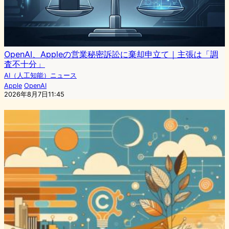
OpenAI、Appleの営業秘密訴訟に棄却申立て｜主張は「調
査不十分」
AI（人工知能）ニュース
Apple
OpenAI
2026年8月7日11:45