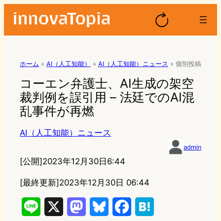
ホーム
»
AI（人工知能）
»
AI（人工知能）ニュース
»
個別投稿
コーエン弁護士、AI生成の架空
裁判例を誤引用 – 法廷でのAI混
乱事件が再燃
AI（人工知能）ニュース
admin
[公開]
2023年12月30日6:44
[最終更新]
2023年12月30日 06:44
L
X
M
B
F
H