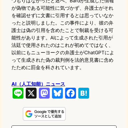
つもりはなかったと述べ、Bardが生成した情報
が偽物である可能性に気づかず、弁護士がそれ
を確認せずに文書に引用するとは思っていなか
ったと説明しました。この事件により、彼の弁
護士は偽の引用を含めたことで制裁を受ける可
能性があります。AIによって生成された引用が
法廷で使用されたのはこれが初めてではなく、
以前にもニューヨークの弁護士がChatGPTによ
って生成された偽の裁判例を法的意見書に含め
たために罰金を科されています。
AI（人工知能）ニュース
L
X
M
B
F
H
i
a
l
a
a
n
s
u
c
t
e
t
e
e
e