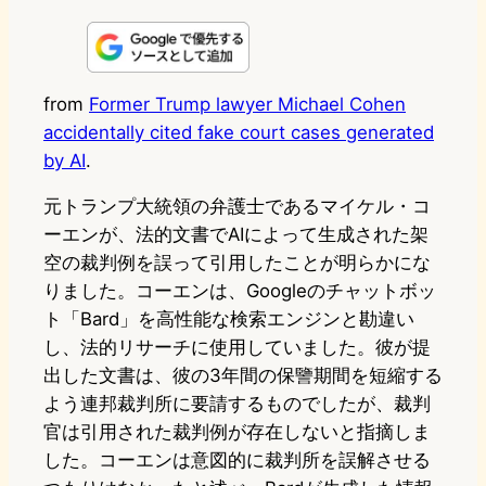
i
a
l
a
a
n
s
u
c
t
e
t
e
e
e
from
Former Trump lawyer Michael Cohen
accidentally cited fake court cases generated
o
s
b
n
by AI
.
d
k
o
a
元トランプ大統領の弁護士であるマイケル・コ
o
y
o
ーエンが、法的文書でAIによって生成された架
n
k
空の裁判例を誤って引用したことが明らかにな
りました。コーエンは、Googleのチャットボッ
ト「Bard」を高性能な検索エンジンと勘違い
し、法的リサーチに使用していました。彼が提
出した文書は、彼の3年間の保譼期間を短縮する
よう連邦裁判所に要請するものでしたが、裁判
官は引用された裁判例が存在しないと指摘しま
した。コーエンは意図的に裁判所を誤解させる