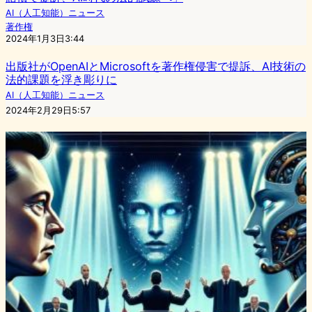
AI（人工知能）ニュース
著作権
2024年1月3日3:44
出版社がOpenAIとMicrosoftを著作権侵害で提訴、AI技術の
法的課題を浮き彫りに
AI（人工知能）ニュース
2024年2月29日5:57