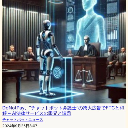
DoNotPay、”チャットボット弁護士”の誇大広告でFTCと和
解 – AI法律サービスの限界と課題
チャットボットニュース
2024年9月26日8:07