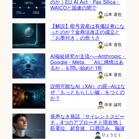
のか｜EU AI Act・Pax Silica・
WAICOと国連の間で
山本 達也
【解説】暗号資産は有価証券にな
ったのか？金商法改正の成立と
「お墨付き」の危うさ
山本 達也
AI福祉研究が主流へ─Anthropic・
Google・Meta、「AIに感情はあ
るか」を問い始めた1年
山本 達也
説明可能なAI（XAI）の罠─AIはな
ぜ「もっともらしい嘘」をつくの
か？
寺本 誠司
発声なき発話「サイレントスピー
チ」4つのアプローチと現在地｜
筋電位、超音波、口唇読み、脳波
りょうとく