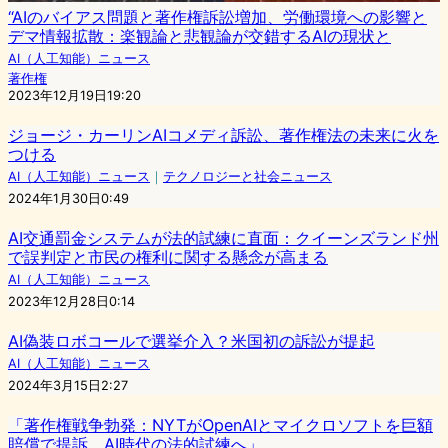
“AIのバイアス問題と著作権訴訟増加、労働環境への影響と
デマ情報拡散：楽観論と悲観論が交錯するAIの現状と
AI（人工知能）ニュース
著作権
2023年12月19日19:20
ジョージ・カーリンAIコメディ訴訟、著作権法の未来に火を
つける
AI（人工知能）ニュース
｜
テクノロジーと社会ニュース
2024年1月30日0:49
AI交通罰金システムが法的試練に直面：クイーンズランド州
で誤判定と市民の権利に関する懸念が高まる
AI（人工知能）ニュース
2023年12月28日0:14
AI偽装ロボコールで選挙介入？米国初の訴訟が提起
AI（人工知能）ニュース
2024年3月15日2:27
「著作権戦争勃発：NYTがOpenAIとマイクロソフトを巨額
賠償で提訴、AI時代の法的試練へ」