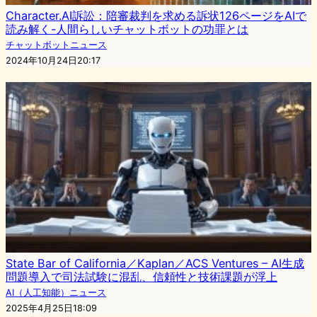
Character.AI訴訟：陪審裁判を求める訴状126ページをAIで
読み解く-人間らしいチャットボットの功罪とは
チャットボットニュース
2024年10月24日20:17
State Bar of California／Kaplan／ACS Ventures – AI生成
問題導入で司法試験に混乱、信頼性と技術課題が浮上
AI（人工知能）ニュース
2025年4月25日18:09