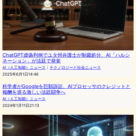
ChatGPT虚偽判例でユタ州弁護士が制裁処分、AI「ハルシ
ネーション」が法廷で発覚
AI（人工知能）ニュース
｜
テクノロジーと社会ニュース
2025年6月1日14:46
科学者がGoogleを巨額訴訟、AIプロセッサのクレジットと
報酬を巡る激しい法廷闘争へ
AI（人工知能）ニュース
2024年1月11日21:13