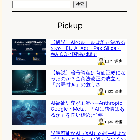
検索
Pickup
【解説】AIのルールは誰が決める
のか｜EU AI Act・Pax Silica・
WAICOと国連の間で
山本 達也
【解説】暗号資産は有価証券にな
ったのか？金商法改正の成立と
「お墨付き」の危うさ
山本 達也
AI福祉研究が主流へ─Anthropic・
Google・Meta、「AIに感情はあ
るか」を問い始めた1年
山本 達也
説明可能なAI（XAI）の罠─AIはな
ぜ「もっともらしい嘘」をつくの