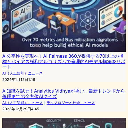
AI公平性を実現へ！AI Fairness 360が提供する70以上の指
標とバイアス緩和アルゴリズムで倫理的AIモデル構築をサポ
ート
AI（人工知能）ニュース
2024年1月12日1:16
AI知識を試せ！Analytics Vidhyaが挑む、最新トレンドから
倫理までの全方位AIクイズ
AI（人工知能）ニュース
｜
テクノロジーと社会ニュース
2023年12月29日4:45