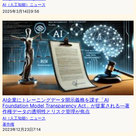
AI（人工知能）ニュース
2025年3月14日9:56
AI企業にトレーニングデータ開示義務を課す「AI
Foundation Model Transparency Act」が提案される―著
作権データの透明性とリスク管理が焦点
AI（人工知能）ニュース
著作権
2023年12月23日7:14