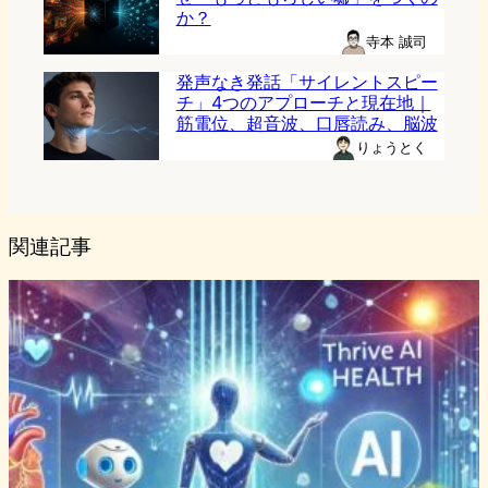
か？
寺本 誠司
発声なき発話「サイレントスピー
チ」4つのアプローチと現在地｜
筋電位、超音波、口唇読み、脳波
りょうとく
関連記事