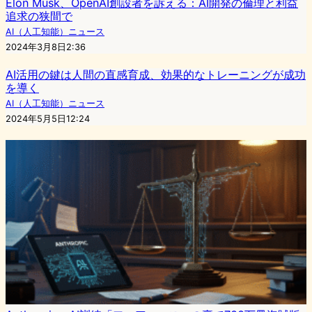
Elon Musk、OpenAI創設者を訴える：AI開発の倫理と利益
追求の狭間で
AI（人工知能）ニュース
2024年3月8日2:36
AI活用の鍵は人間の直感育成、効果的なトレーニングが成功
を導く
AI（人工知能）ニュース
2024年5月5日12:24