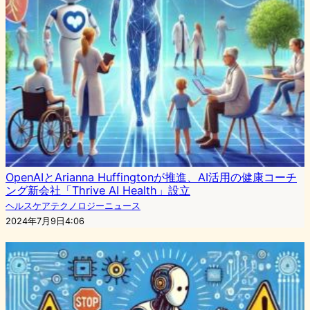
OpenAIとArianna Huffingtonが推進、AI活用の健康コーチ
ング新会社「Thrive AI Health」設立
ヘルスケアテクノロジーニュース
2024年7月9日4:06