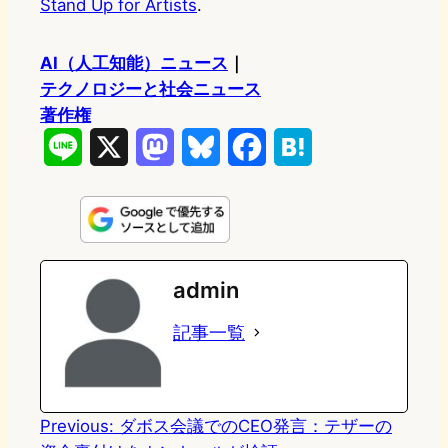
Stand Up for Artists
.
AI（人工知能）ニュース
｜
テクノロジーと社会ニュース
著作権
L
X
M
B
F
H
i
a
l
a
a
n
s
u
c
t
e
t
e
e
e
admin
o
s
b
n
記事一覧
d
k
o
a
o
y
o
n
k
Previous:
ダボス会議でのCEO発言：テザーの