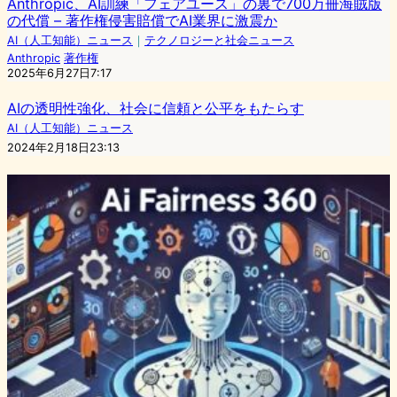
Anthropic、AI訓練「フェアユース」の裏で700万冊海賊版
の代償 – 著作権侵害賠償でAI業界に激震か
AI（人工知能）ニュース
｜
テクノロジーと社会ニュース
Anthropic
著作権
2025年6月27日7:17
AIの透明性強化、社会に信頼と公平をもたらす
AI（人工知能）ニュース
2024年2月18日23:13