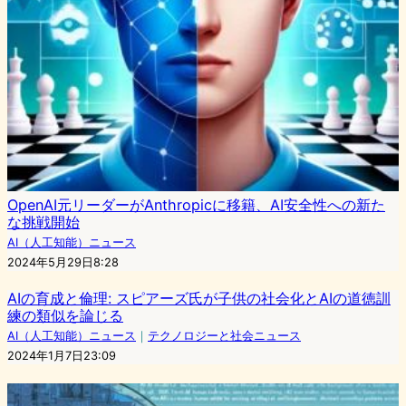
OpenAI元リーダーがAnthropicに移籍、AI安全性への新た
な挑戦開始
AI（人工知能）ニュース
2024年5月29日8:28
AIの育成と倫理: スピアーズ氏が子供の社会化とAIの道徳訓
練の類似を論じる
AI（人工知能）ニュース
｜
テクノロジーと社会ニュース
2024年1月7日23:09