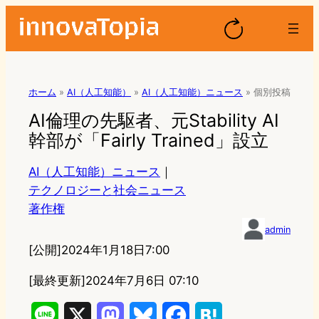
ホーム
»
AI（人工知能）
»
AI（人工知能）ニュース
»
個別投稿
AI倫理の先駆者、元Stability AI
幹部が「Fairly Trained」設立
AI（人工知能）ニュース
｜
テクノロジーと社会ニュース
著作権
admin
[公開]
2024年1月18日7:00
[最終更新]
2024年7月6日 07:10
L
X
M
B
F
H