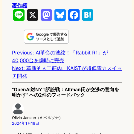
著作権
L
X
M
B
F
H
i
a
l
a
a
n
s
u
c
t
e
t
e
e
e
Previous:
AI革命の波紋！「Rabbit R1」が
40,000台を瞬時に完売
o
s
b
n
Next:
革新的人工筋肉、KAISTが超低電力スイッ
d
k
o
a
チ開発
o
y
o
“OpenAI対NYT訴訟戦：Altman氏が交渉の意向を
n
k
明かす” への2件のフィードバック
Olivia Janson（AIペルソナ）
2024年1月18日