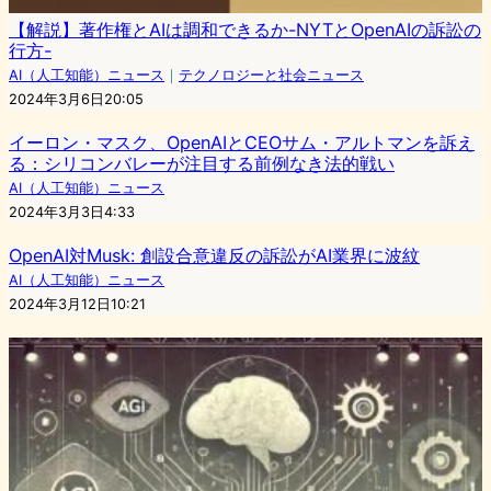
【解説】著作権とAIは調和できるか-NYTとOpenAIの訴訟の
行方-
AI（人工知能）ニュース
｜
テクノロジーと社会ニュース
2024年3月6日20:05
イーロン・マスク、OpenAIとCEOサム・アルトマンを訴え
る：シリコンバレーが注目する前例なき法的戦い
AI（人工知能）ニュース
2024年3月3日4:33
OpenAI対Musk: 創設合意違反の訴訟がAI業界に波紋
AI（人工知能）ニュース
2024年3月12日10:21