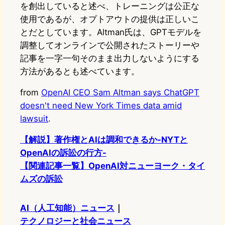
を創出していると述べ、トレーニングは公正な
使用であるが、オプトアウトの提供は正しいこ
とだとしています。Altman氏は、GPTモデルを
調整してオンラインで公開されたストーリーや
記事を一字一句そのまま出力しないようにする
方法があるとも述べています。
from
OpenAI CEO Sam Altman says ChatGPT
doesn't need New York Times data amid
lawsuit
.
【解説】著作権とAIは調和できるか-NYTと
OpenAIの訴訟の行方-
【関連記事一覧】OpenAI対ニューヨーク・タイ
ムズの訴訟
AI（人工知能）ニュース
｜
テクノロジーと社会ニュース