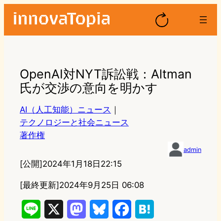
OpenAI対NYT訴訟戦：Altman
氏が交渉の意向を明かす
AI（人工知能）ニュース
｜
テクノロジーと社会ニュース
著作権
admin
[公開]
2024年1月18日22:15
[最終更新]
2024年9月25日 06:08
L
X
M
B
F
H