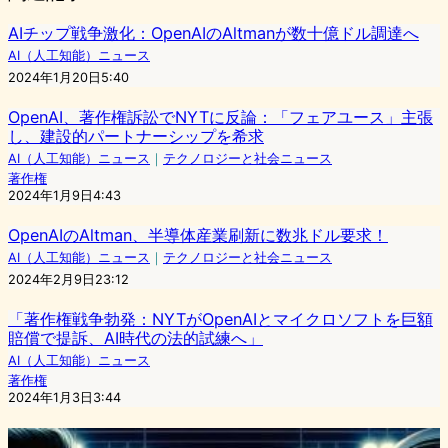
AIチップ戦争激化：OpenAIのAltmanが数十億ドル調達へ
AI（人工知能）ニュース
2024年1月20日5:40
OpenAI、著作権訴訟でNYTに反論：「フェアユース」主張
し、建設的パートナーシップを希求
AI（人工知能）ニュース
｜
テクノロジーと社会ニュース
著作権
2024年1月9日4:43
OpenAIのAltman、半導体産業刷新に数兆ドル要求！
AI（人工知能）ニュース
｜
テクノロジーと社会ニュース
2024年2月9日23:12
「著作権戦争勃発：NYTがOpenAIとマイクロソフトを巨額
賠償で提訴、AI時代の法的試練へ」
AI（人工知能）ニュース
著作権
2024年1月3日3:44