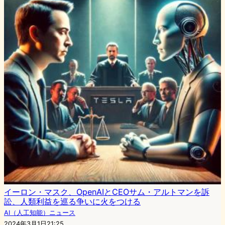
イーロン・マスク、OpenAIとCEOサム・アルトマンを訴
訟、人類利益を巡る争いに火をつける
AI（人工知能）ニュース
2024年3月1日21:25