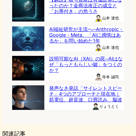
ったのか？金商法改正の成立と
「お墨付き」の危うさ
山本 達也
AI福祉研究が主流へ─Anthropic・
Google・Meta、「AIに感情はあ
るか」を問い始めた1年
山本 達也
説明可能なAI（XAI）の罠─AIはな
ぜ「もっともらしい嘘」をつくの
か？
寺本 誠司
発声なき発話「サイレントスピー
チ」4つのアプローチと現在地｜
筋電位、超音波、口唇読み、脳波
りょうとく
関連記事