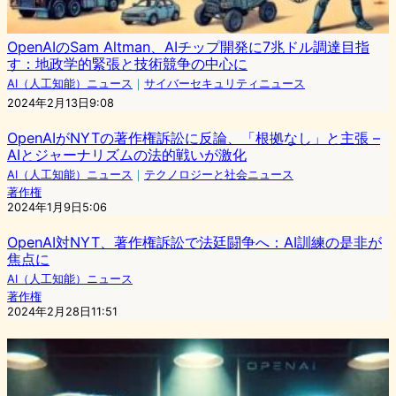
OpenAIのSam Altman、AIチップ開発に7兆ドル調達目指
す：地政学的緊張と技術競争の中心に
AI（人工知能）ニュース
｜
サイバーセキュリティニュース
2024年2月13日9:08
OpenAIがNYTの著作権訴訟に反論、「根拠なし」と主張 –
AIとジャーナリズムの法的戦いが激化
AI（人工知能）ニュース
｜
テクノロジーと社会ニュース
著作権
2024年1月9日5:06
OpenAI対NYT、著作権訴訟で法廷闘争へ：AI訓練の是非が
焦点に
AI（人工知能）ニュース
著作権
2024年2月28日11:51