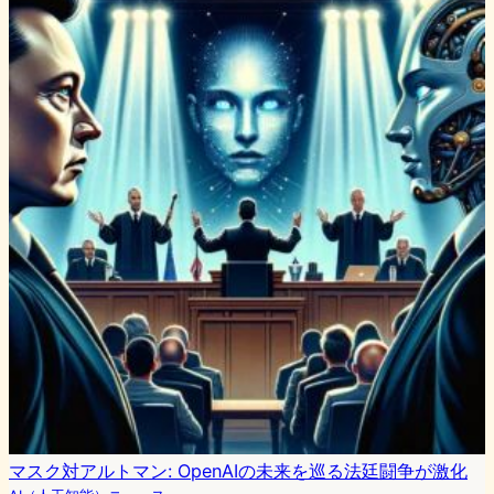
マスク対アルトマン: OpenAIの未来を巡る法廷闘争が激化