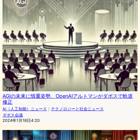
AGIの未来に慎重姿勢、OpenAIアルトマンがダボスで軌道
修正
AI（人工知能）ニュース
｜
テクノロジーと社会ニュース
ダボス会議
2024年1月18日4:20