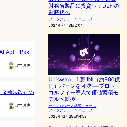
財務省製品に投資へ：DeFiの
新時代へ
ブロックチェーンニュース
2024年7月13日2:04
Act・Pax
山本 達也
Uniswap、1億UNI（約900億
円）バーンを可決──プロト
？金商法改正の
コルフィー導入で価値蓄積モ
デルへ転換
山本 達也
テクノロジーと経済ニュース
｜
ブロックチェーンニュース
2025年12月29日14:53