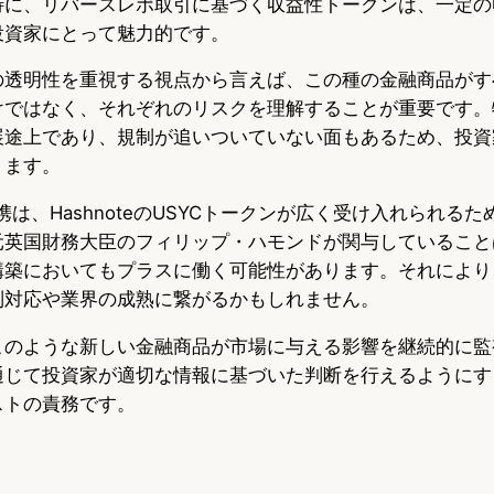
特に、リバースレポ取引に基づく収益性トークンは、一定の
投資家にとって魅力的です。
の透明性を重視する視点から言えば、この種の金融商品がす
けではなく、それぞれのリスクを理解することが重要です。
展途上であり、規制が追いついていない面もあるため、投資
ります。
連携は、HashnoteのUSYCトークンが広く受け入れられる
元英国財務大臣のフィリップ・ハモンドが関与していること
構築においてもプラスに働く可能性があります。それにより
制対応や業界の成熟に繋がるかもしれません。
このような新しい金融商品が市場に与える影響を継続的に監
通じて投資家が適切な情報に基づいた判断を行えるようにす
ストの責務です。