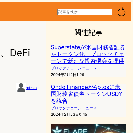
検
索
関連記事
Superstateが米国財務省証券
DeFi
をトークン化、ブロックチェ
ーンで新たな投資機会を提供
ブロックチェーンニュース
2024年2月2日1:25
Ondo FinanceがAptosに米
admin
国財務省債券トークンUSDY
を統合
5
ブロックチェーンニュース
2024年2月23日0:45