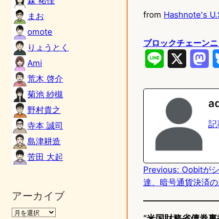
森 祐佳
from
Hashnote's U.
まお
omote
ブロックチェーンニ
りょうとく
L
X
M
Ami
i
a
荒木 啓介
菊池 紗槻
n
s
a
野村貴之
e
t
記
寺本 誠司
o
島津耕造
d
苦田 大起
Previous:
Oobit
o
達、暗号通貨決済の
n
アーカイブ
“米国財務省債券裏