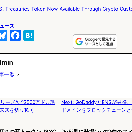
S. Treasuries Token Now Available Through Crypto Cust
ュース
B
F
H
l
a
a
u
c
t
dmin
e
e
e
事一覧
s
b
n
k
o
a
がシリーズAで2500万ドル調
Next:
GoDaddyとENSが提
y
o
未来を切り拓く
ドメインをブロックチェーンと
k
打ちの新トークンUSYC、DeFi界に登場” への2件のフ