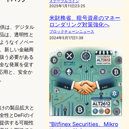
ステーブルコイン
2025年1月11日23:25
米財務省、暗号資産のマネー
ロンダリング対策強化へ
提供は、デジタル
ブロックチェーンニュース
品は、透明性と
2024年5月17日1:39
ようなイノベー
、新しい金融商
扱う必要がある
全な発展を促す
る応用と、安全か
。
向けの製品拡大と
性とDeFiのイ
提供する可能性
“Bitfinex Securities、Mikro