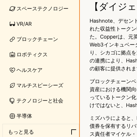
【ダイジェ
n
s
スペーステクノロジー
e
t
Hashnote、デ
VR/AR
れた収益性トークンU
o
た。Copperは、
ブロックチェーン
d
Web3インキュベー
o
り、シカゴに拠点を置
ロボティクス
の連携により、Has
n
の顧客に提供されま
ヘルスケア
ブロックチェーンベ
マルチスピーシーズ
資産における機関向
っているトークン化
テクノロジーと社会
けではないと、Has
半導体
ミズハラによると、H
債券を保有するリバー
もっと見る
ス責任者マイケル・