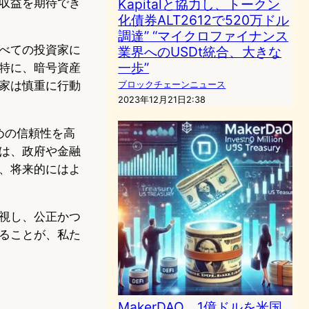
収益を期待でき
Kapitalと協力し、トークン
化債券ALT2612で520万ドル
調達” “マイクロファイナンス
べての投資家に
業界へのUSDt統合、大きな
一歩”
特に、暗号資産
家は慎重に行動
ブロックチェーンニュース
2023年12月21日2:38
ための信頼性を高
は、政府や金融
、将来的にはよ
視し、公正かつ
ることが、私た
MakerDAO、1億ドルを米国