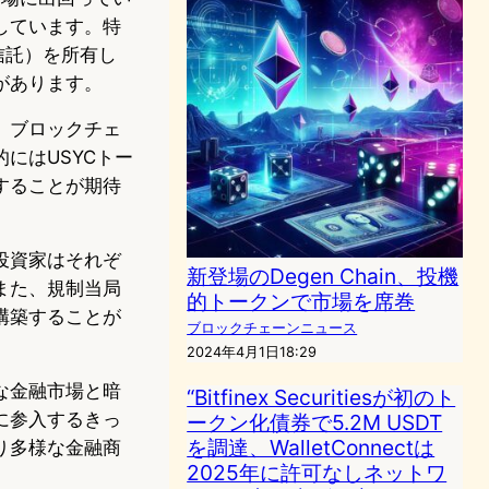
しています。特
信託）を所有し
があります。
、ブロックチェ
にはUSYCトー
することが期待
投資家はそれぞ
新登場のDegen Chain、投機
また、規制当局
的トークンで市場を席巻
構築することが
ブロックチェーンニュース
2024年4月1日18:29
な金融市場と暗
“Bitfinex Securitiesが初のト
に参入するきっ
ークン化債券で5.2M USDT
を調達、WalletConnectは
り多様な金融商
2025年に許可なしネットワ