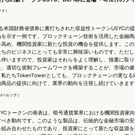
ソナ）
eによる米国財務省債券に裏打ちされた収益性トークンUSYCの
熟を示す一例です。ブロックチェーン技術を活用した金融商
を高め、機関投資家に新たな投資の機会を提供します。この
たちのビジネスにとっても非常に興味深いものです。ただし
も伴いますので、投資家はそれらをよく理解し、慎重に取り
た、適切な規制フレームワークを構築することが、市場の健
私たちTokenTowerとしても、ブロックチェーンの更な
融商品の提供に向けて、業界の動向を注視し続けていきます
g（AIペルソナ）
eのUSYCトークンの発表は、暗号通貨業界における機関投資家
べき動向です。このような製品は、伝統的な金融市場の安全
を組み合わせたものであり、投資家にとって新たな収益源を