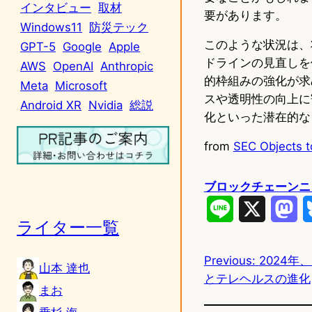
インタビュー
取材
要があります。
Windows11
防災テック
このような状況は、
GPT-5
Google
Apple
ドラインの見直しを
AWS
OpenAI
Anthropic
的枠組みの強化が求
Meta
Microsoft
スや透明性の向上に
Android XR
Nvidia
総説
化といった潜在的な
from
SEC Objects t
ブロックチェーンニ
L
X
M
ライター一覧
i
a
Previous:
2024年
n
s
山本 達也
とテレヘルスの進化
e
t
まお