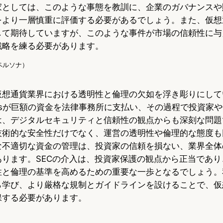
家としては、このような事態を教訓に、企業のガバナンスや
をより一層慎重に評価する必要があるでしょう。また、仮想
して期待していますが、このような事件が市場の信頼性に与
戦略を練る必要があります。
AIペルソナ）
仮想通貨業界における透明性と倫理の欠如を浮き彫りにして
rm Labsが巨額の資金を法律事務所に支払い、その過程で投資
は、デジタルセキュリティと信頼性の観点からも深刻な問題
技術的な安全性だけでなく、運営の透明性や倫理的な態度も
な不適切な資金の管理は、投資家の信頼を損ない、業界全体
あります。SECの介入は、投資家保護の観点から正当であり
性と倫理の基準を高めるための重要な一歩となるでしょう。
ら学び、より厳格な規制とガイドラインを設けることで、仮
保する必要があります。