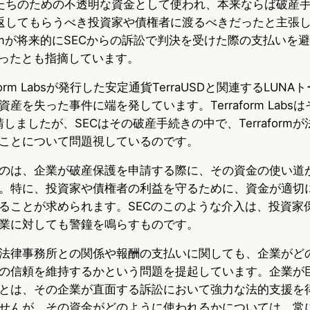
弁護士たちのための不透明な資金として使われ、本来ならば破産
お金を返してもらうべき投資家や債権者に渡るべきだったと主張
aformが将来的にSECからの訴訟で判決を受けた際の支払い
に送ったとも指摘しています。
form Labsが発行した安定通貨TerraUSDと関連するLUN
産を失った事件に端を発しています。Terraform Labsは
しましたが、SECはその破産手続きの中で、Terraform
ことについて問題視しているのです。
のは、企業が破産保護を申請する際に、その資金の使い道
。特に、投資家や債権者の利益を守るために、資金が適切
ることが求められます。SECのこのような介入は、投資家
業に対しても警鐘を鳴らすものです。
法律事務所との関係や報酬の支払いに関しても、企業がど
の信頼を維持するかという問題を提起しています。企業が
とは、その企業が直面する訴訟において強力な法的支援を
せんが、その資金がどのように使われるかについては、常