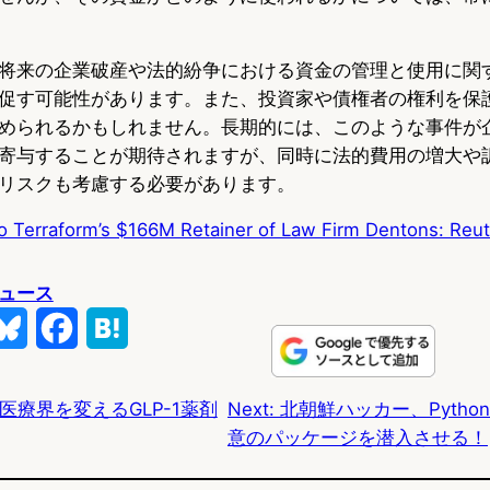
将来の企業破産や法的紛争における資金の管理と使用に関
促す可能性があります。また、投資家や債権者の権利を保
められるかもしれません。長期的には、このような事件が
寄与することが期待されますが、同時に法的費用の増大や
リスクも考慮する必要があります。
o Terraform’s $166M Retainer of Law Firm Dentons: Reut
ュース
B
F
H
l
a
a
、医療界を変えるGLP-1薬剤
Next:
北朝鮮ハッカー、Pyth
u
c
t
意のパッケージを潜入させる！
e
e
e