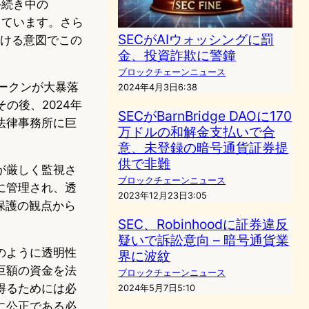
手続き中の
しています。さら
SECがAIウォッシングに罰
を避ける意図でこの
金、投資詐欺に警鐘
ブロックチェーンニュース
Aトークンが大暴落
2024年4月3日6:38
その後、2024年
SECがBarnBridge DAOに170
が法律事務所に巨
万ドルの和解金支払いで合
意、未登録の暗号通貨証券提
供で非難
が厳しく監視さ
ブロックチェーンニュース
に管理され、透
2023年12月23日3:05
保護の観点から
SEC、Robinhoodに証券違反
疑いで訴訟意向 – 暗号通貨業
のように透明性
界に波紋
巨額の資金を法
ブロックチェーンニュース
得るためには必
2024年5月7日5:10
に公正である必