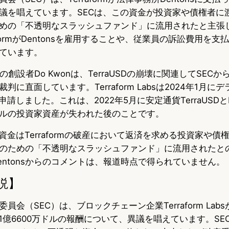
議を唱えています。SECは、この資金が投資家や債権者に
e
e
e
めの「不透明なスラッシュファンド」に流用されたと主張
s
b
n
raformがDentonsを雇用することや、従業員の訴訟費用を
ています。
k
o
a
bsとその創設者Do Kwonは、TerraUSDの崩壊に関連してSE
y
o
に直面しています。Terraform Labsは2024年1月に
k
申請しました。これは、2022年5月に安定通貨TerraUSDと
ルの投資家資産が失われた後のことです。
資金はTerraformの破産において返済を求める投資家や債
のための「不透明なスラッシュファンド」に流用されたと
absやDentonsからのコメントは、報道時点で得られていません。
説】
員会（SEC）は、ブロックチェーン企業Terraform Lab
った1億6600万ドルの報酬について、異議を唱えています。S