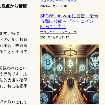
ブロックチェーンニュース
護の観点から警鐘”
2024年5月22日3:01
SECがUniswapに警告、暗号
市場に波紋 – ビットコイン
ETFにも注目
ブロックチェーンニュース
ます。特に、
2024年4月11日21:17
リティのため、投資
た場合、投資家
ることが不可欠
して扱われたとい
う行為です。法
法的支援を確保
し、特に破産手
浮き彫りにして