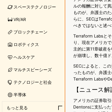
ルの報酬に対して異
スペーステクノロジー
e
t
ものが、弁護士のた
o
らに、SECはTer
VR/AR
べきではないと述べ
d
ブロックチェーン
Terraform La
o
り、現在アメリカで裁判
ロボティクス
n
主的に第11章破産を
が崩壊し、数十億ド
ヘルスケア
SECによると、この
マルチスピーシーズ
ったものが、弁護士
Terraform L
テクノロジーと社会
【ニュース解
半導体
アメリカの証券取引委
Dentonsに支払
もっと見る