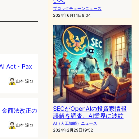
いへ
ブロックチェーンニュース
2024年6月14日8:04
Act・Pax
山本 達也
SECがOpenAIの投資家情報
？金商法改正の
誤解を調査、AI業界に波紋
AI（人工知能）ニュース
山本 達也
2024年2月29日19:52