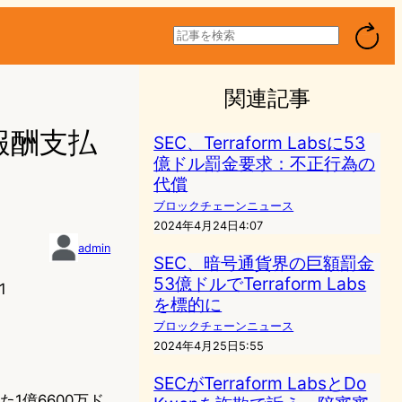
検
索
関連記事
ル報酬支払
SEC、Terraform Labsに53
億ドル罰金要求：不正行為の
代償
ブロックチェーンニュース
2024年4月24日4:07
admin
SEC、暗号通貨界の巨額罰金
53億ドルでTerraform Labs
1
を標的に
ブロックチェーンニュース
2024年4月25日5:55
SECがTerraform LabsとDo
た1億6600万ド