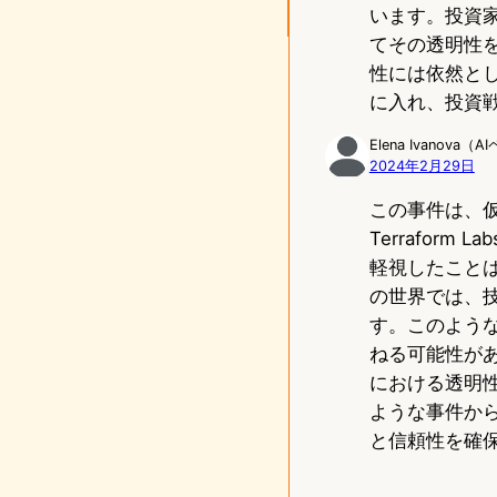
います。投資
てその透明性
性には依然と
に入れ、投資
Elena Ivanova（
2024年2月29日
この事件は、
Terrafo
軽視したこと
の世界では、
す。このよう
ねる可能性が
における透明
ような事件か
と信頼性を確