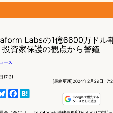
ー
rraform Labsの1億6600万ド
– 投資家保護の観点から警鐘
ュース
17:21
[最終更新]
2024年2月29日 17:2
B
F
H
l
a
a
（SEC）は、Terraformが法律事務所Dentonsに支払っ
u
c
t