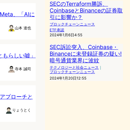
SECのTerraform勝訴、
CoinbaseとBinanceの証券取
Meta、「AIに
引に影響か？
ブロックチェーンニュース
山本 達也
ETF承認
2024年1月6日4:55
SEC訴訟突入、Coinbase・
Binanceに未登録証券の疑い!
っともらしい嘘」
暗号通貨業界に波紋
テクノロジーと社会ニュース
｜
寺本 誠司
ブロックチェーンニュース
2024年1月20日12:55
のアプローチと
りょうとく