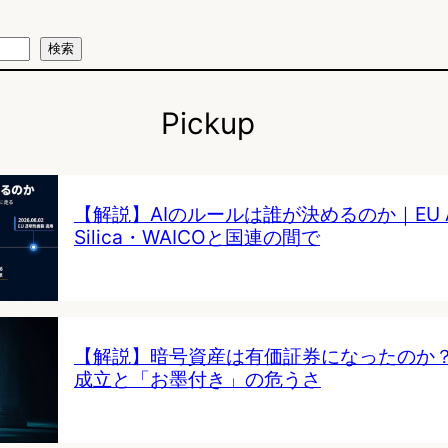
検索
Pickup
【解説】AIのルールは誰が決めるのか｜EU AI 
Silica・WAICOと国連の間で
【解説】暗号資産は有価証券になったのか
成立と「お墨付き」の危うさ