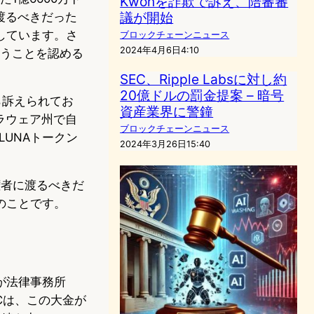
Kwonを詐欺で訴え、陪審審
議が開始
渡るべきだった
しています。さ
ブロックチェーンニュース
2024年4月6日4:10
支払うことを認める
SEC、Ripple Labsに対し約
20億ドルの罰金提案 – 暗号
Cから訴えられてお
資産業界に警鐘
デラウェア州で自
ブロックチェーンニュース
LUNAトークン
2024年3月26日15:40
権者に渡るべきだ
のことです。
sが法律事務所
ECは、この大金が