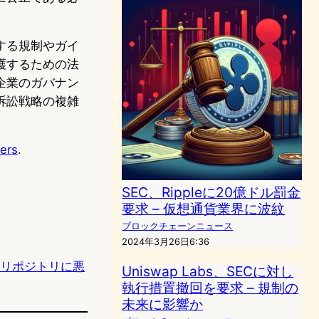
する規制やガイ
護するための法
企業のガバナン
訴訟戦略の複雑
ers
.
SEC、Rippleに20億ドル罰金
要求 – 仮想通貨業界に波紋
ブロックチェーンニュース
2024年3月26日6:36
onリポジトリに悪
Uniswap Labs、SECに対し
執行措置撤回を要求 – 規制の
未来に影響か