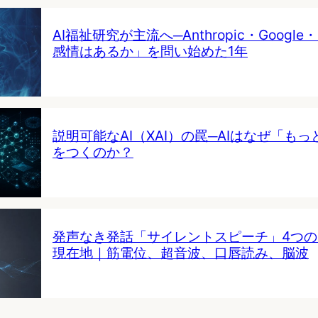
AI福祉研究が主流へ─Anthropic・Google・
感情はあるか」を問い始めた1年
説明可能なAI（XAI）の罠─AIはなぜ「も
をつくのか？
発声なき発話「サイレントスピーチ」4つ
現在地｜筋電位、超音波、口唇読み、脳波