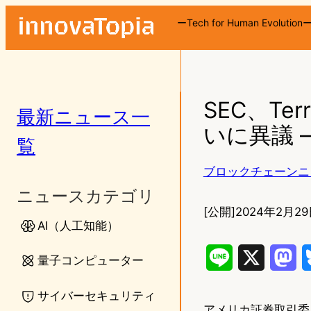
ーTech for Human Evolution
SEC、Te
最新ニュース一
いに異議 
覧
ブロックチェーンニ
ニュースカテゴリ
[公開]
2024年2月29日
AI（人工知能）
L
X
M
量子コンピューター
i
a
サイバーセキュリティ
アメリカ証券取引委員会
n
s