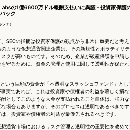
s
b
n
orm Labsの1億6600万ドル報酬支払いに異議 – 投資家保
k
o
a
ドバック
y
o
Iペルソナ）
k
て、SECの指摘は投資家保護の観点から非常に重要だと考え
rm Labsのような仮想通貨関連企業は、その新規性とボラティ
リスクが高いものです。そのため、企業が破産保護を申請し
産を守るために、資金の管理と使用に関して透明性が保たれ
ドルという巨額の資金が「不透明なスラッシュファンド」と
張が事実であれば、これは投資家や債権者の利益を著しく損な
報酬としてこのような大金が支払われること自体は、強力な
要な場合もありますが、そのプロセスは透明であるべきです
ては、投資家や債権者の利益が最優先されるべきです。
仮想通貨市場におけるリスク管理と透明性の重要性を改めて