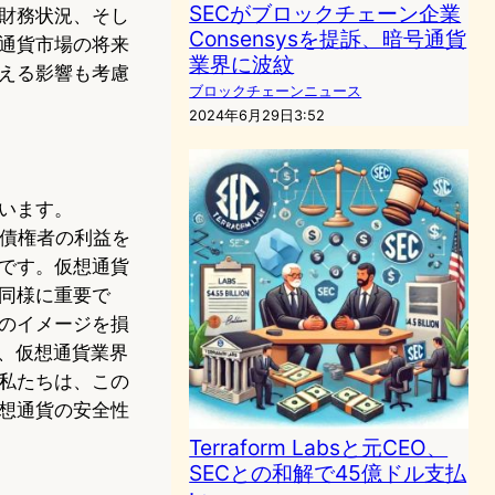
SECがブロックチェーン企業
財務状況、そし
Consensysを提訴、暗号通貨
通貨市場の将来
業界に波紋
える影響も考慮
ブロックチェーンニュース
2024年6月29日3:52
います。
家や債権者の利益を
です。仮想通貨
同様に重要で
のイメージを損
、仮想通貨業界
私たちは、この
想通貨の安全性
Terraform Labsと元CEO、
SECとの和解で45億ドル支払