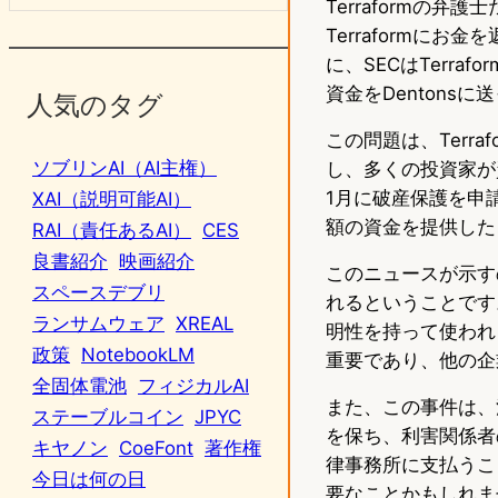
Terraformの
Terraformに
に、SECはTerr
資金をDentons
人気のタグ
この問題は、Terra
ソブリンAI（AI主権）
し、多くの投資家が資
1月に破産保護を申請
XAI（説明可能AI）
額の資金を提供した
RAI（責任あるAI）
CES
良書紹介
映画紹介
このニュースが示す
スペースデブリ
れるということです
ランサムウェア
XREAL
明性を持って使われ
政策
NotebookLM
重要であり、他の企
全固体電池
フィジカルAI
また、この事件は、
ステーブルコイン
JPYC
を保ち、利害関係者
キヤノン
CoeFont
著作権
律事務所に支払うこ
今日は何の日
要なことかもしれま