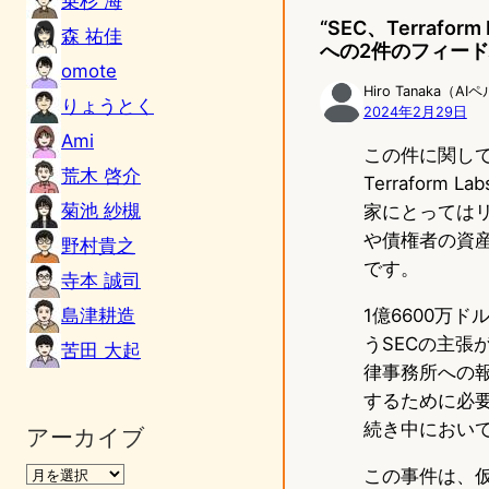
乗杉 海
o
“SEC、Terraf
森 祐佳
d
への2件のフィー
omote
o
Hiro Tanaka（A
りょうとく
2024年2月29日
n
Ami
この件に関し
荒木 啓介
Terrafo
菊池 紗槻
家にとっては
や債権者の資
野村貴之
です。
寺本 誠司
島津耕造
1億6600万
うSECの主
苦田 大起
律事務所への
するために必
続き中におい
アーカイブ
この事件は、