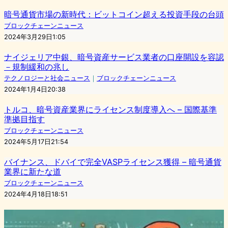
暗号通貨市場の新時代：ビットコイン超える投資手段の台頭
ブロックチェーンニュース
2024年3月29日1:05
ナイジェリア中銀、暗号資産サービス業者の口座開設を容認
－規制緩和の兆し
テクノロジーと社会ニュース
｜
ブロックチェーンニュース
2024年1月4日20:38
トルコ、暗号資産業界にライセンス制度導入へ – 国際基準
準拠目指す
ブロックチェーンニュース
2024年5月17日21:54
バイナンス、ドバイで完全VASPライセンス獲得 – 暗号通貨
業界に新たな道
ブロックチェーンニュース
2024年4月18日18:51