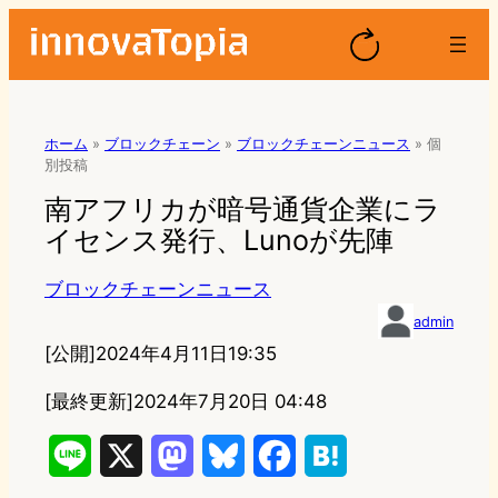
ホーム
»
ブロックチェーン
»
ブロックチェーンニュース
»
個
別投稿
南アフリカが暗号通貨企業にラ
イセンス発行、Lunoが先陣
ブロックチェーンニュース
admin
[公開]
2024年4月11日19:35
[最終更新]
2024年7月20日 04:48
L
X
M
B
F
H
i
a
l
a
a