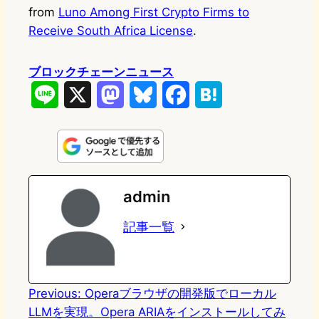
from
Luno Among First Crypto Firms to
Receive South Africa License
.
ブロックチェーンニュース
L
X
M
B
F
H
i
a
l
a
a
n
s
u
c
t
e
t
e
e
e
admin
o
s
b
n
記事一覧
d
k
o
a
o
y
o
n
k
Previous:
Operaブラウザの開発版でローカル
LLMを実現。Opera ARIAをインストールしてみ