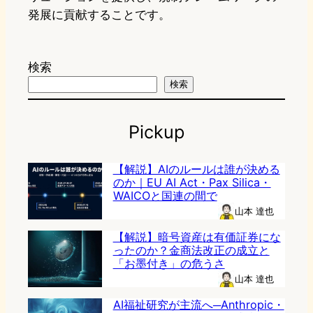
発展に貢献することです。
検索
検索
Pickup
【解説】AIのルールは誰が決める
のか｜EU AI Act・Pax Silica・
WAICOと国連の間で
山本 達也
【解説】暗号資産は有価証券にな
ったのか？金商法改正の成立と
「お墨付き」の危うさ
山本 達也
AI福祉研究が主流へ─Anthropic・