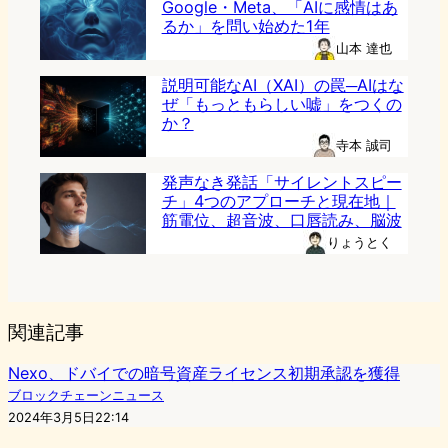
Google・Meta、「AIに感情はあ
るか」を問い始めた1年
山本 達也
説明可能なAI（XAI）の罠─AIはな
ぜ「もっともらしい嘘」をつくの
か？
寺本 誠司
発声なき発話「サイレントスピー
チ」4つのアプローチと現在地｜
筋電位、超音波、口唇読み、脳波
りょうとく
関連記事
Nexo、ドバイでの暗号資産ライセンス初期承認を獲得
ブロックチェーンニュース
2024年3月5日22:14