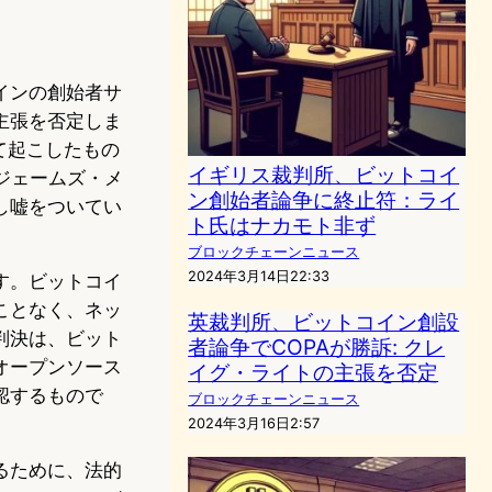
インの創始者サ
主張を否定しま
対して起こしたもの
イギリス裁判所、ビットコイ
官ジェームズ・メ
ン創始者論争に終止符：ライ
し嘘をついてい
ト氏はナカモト非ず
ブロックチェーンニュース
2024年3月14日22:33
す。ビットコイ
ことなく、ネッ
英裁判所、ビットコイン創設
判決は、ビット
者論争でCOPAが勝訴: クレ
オープンソース
イグ・ライトの主張を否定
認するもので
ブロックチェーンニュース
2024年3月16日2:57
るために、法的