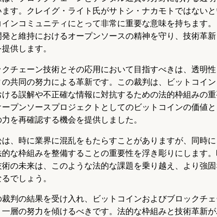
います。クレイグ・ライト氏がサトシ・ナカモトではないと
コインコミュニティにとって非常に重要な意味を持ちます。
開発と維持におけるオープンソースの精神を守り、技術革新
を提供します。
ックチェーン技術とその応用において目指すべきは、透明性
ィの共同の努力による革新です。この裁判は、ビットコイン
おける誤解や不正確な情報に対抗するための法的枠組みの重
オープンソースプロジェクトとしてのビットコインの価値と
の力を再確認する機会を提供しました。
訟は、時に業界に混乱をもたらすことがありますが、同時に
法的な枠組みを整備することの重要性を浮き彫りにします。
技術の未来は、このような法的な課題を乗り越え、より強固
なるでしょう。
の裁判の結果を受け入れ、ビットコインおよびブロックチェ
り一層の努力を傾けるべきです。法的な枠組みと技術革新が