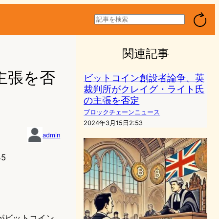
検
索
関連記事
主張を否
ビットコイン創設者論争、英
裁判所がクレイグ・ライト氏
の主張を否定
ブロックチェーンニュース
2024年3月15日2:53
admin
45
がビットコイン