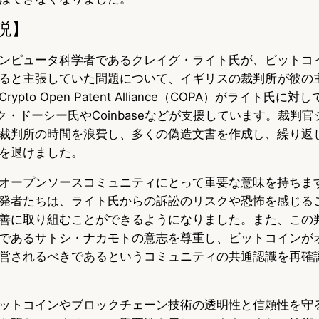
説】
ンピュータ科学者であるクレイグ・ライト氏が、ビットコ
ると主張していた問題について、イギリスの裁判所が彼の
pto Open Patent Alliance（COPA）がライト氏に
ク・ドーシー氏やCoinbaseなどが支援しています。裁判
裁判所の時間を浪費し、多くの偽造文書を作成し、繰り返
を退けました。
オープンソースコミュニティにとって重要な意味を持ちま
発者たちは、ライト氏からの訴訟のリスクや恐怖を感じる
善に取り組むことができるようになりました。また、この
であるサトシ・ナカモトの意志を尊重し、ビットコインが
営されるべきであるというコミュニティの共通認識を再確
ットコインやブロックチェーン技術の透明性と信頼性を守