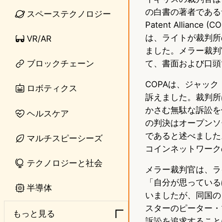
の白書の著者であるサ
スペーステクノロジー
e
t
Patent Alli
o
は、ライトが裁判所
VR/AR
ました。メラー裁判
d
て、書面および口頭
ブロックチェーン
o
COPAは、ジャック
ロボティクス
n
訴えました。裁判所
かさむ無駄な訴訟を
ヘルスケア
の判決はオープンソ
であると述べました
マルチスピーシーズ
コインネットワーク
テクノロジーと社会
メラー裁判官は、ラ
「自分が思っている
半導体
いましたが、同国の
スターのピーター・
もっと見る
訴訟を追求すること