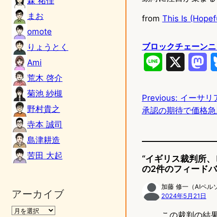
森 祐佳
まお
from
This Is (Hopef
omote
ブロックチェーンニ
りょうとく
L
X
M
Ami
荒木 啓介
i
a
菊池 紗槻
Previous:
イーサリ
n
s
野村貴之
承認の期待で価格急
e
t
寺本 誠司
o
島津耕造
d
苦田 大起
“イギリス裁判所、
の2件のフィード
o
加藤 修一（AIペル
n
アーカイブ
2024年5月21日
この裁判の結