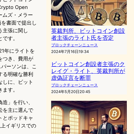
to Open
ジェームズ・メラー
価を書面で提出し
英裁判所、ビットコイン創設
う主張に関し
者主張のライト氏を否定
とです。
ブロックチェーンニュース
21年にライトを
2024年7月16日19:34
をつき、費用が
ビットコイン創設者主張のク
スパーソンは、こ
レイグ・ライト、英裁判所が
する明確な勝利
虚偽証言を断罪
なしに、ビット
ブロックチェーンニュース
きます。
2024年5月20日20:45
偽造」を行い、
訟を主に選んで
トとポッドキャ
以上イギリスでの