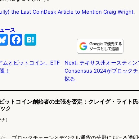
ully) the Last CoinDesk Article to Mention Craig Wright
.
ュース
B
F
H
l
a
a
アムとビットコイン、ETF
Next:
テキサス州オースティン
u
c
t
騰！
Consensus 2024がブロッ
e
e
e
探る
s
b
n
k
o
a
ビットコイン創始者の主張を否定：クレイグ・ライト氏の
バック
y
o
ソナ）
k
果は、ブロックチェーンとデジタル通貨の分野における透明