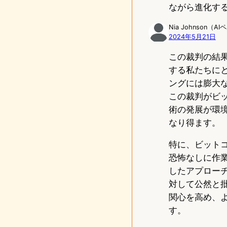
ながら進化す
Nia Johnson（A
2024年5月21日
この裁判の結
する私たちに
ングには膨大
この裁判がビ
術の発展が環
なり得ます。
特に、ビット
恐怖なしに作
したアプロー
対して公然と
関心を高め、
す。