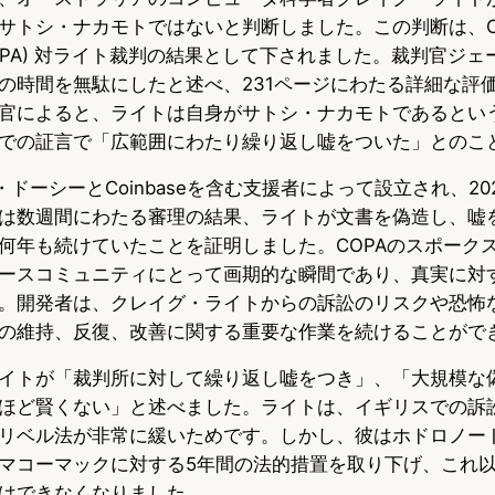
トシ・ナカモトではないと判断しました。この判断は、Cryp
e
e
e
ance (COPA) 対ライト裁判の結果として下されました。裁判官
s
b
n
の時間を無駄にしたと述べ、231ページにわたる詳細な評
官によると、ライトは自身がサトシ・ナカモトであるとい
k
o
a
での証言で「広範囲にわたり繰り返し嘘をついた」とのこ
y
o
・ドーシーとCoinbaseを含む支援者によって設立され、20
k
は数週間にわたる審理の結果、ライトが文書を偽造し、嘘
何年も続けていたことを証明しました。COPAのスポーク
ースコミュニティにとって画期的な瞬間であり、真実に対
。開発者は、クレイグ・ライトからの訴訟のリスクや恐怖
の維持、反復、改善に関する重要な作業を続けることがで
イトが「裁判所に対して繰り返し嘘をつき」、「大規模な
ほど賢くない」と述べました。ライトは、イギリスでの訴
リベル法が非常に緩いためです。しかし、彼はホドロノー
マコーマックに対する5年間の法的措置を取り下げ、これ
はできなくなりました。