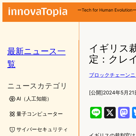
ーTech for Human Evolution
イギリス
最新ニュース一
定：クレ
覧
ブロックチェーンニ
ニュースカテゴリ
[公開]
2024年5月21
AI（人工知能）
L
X
M
量子コンピューター
i
a
サイバーセキュリティ
イギリスの裁判官は
n
s