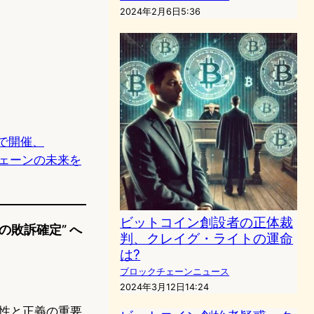
2024年2月6日5:36
で開催、
クチェーンの未来を
ビットコイン創設者の正体裁
敗訴確定” へ
判、クレイグ・ライトの運命
は?
ブロックチェーンニュース
2024年3月12日14:24
性と正義の重要