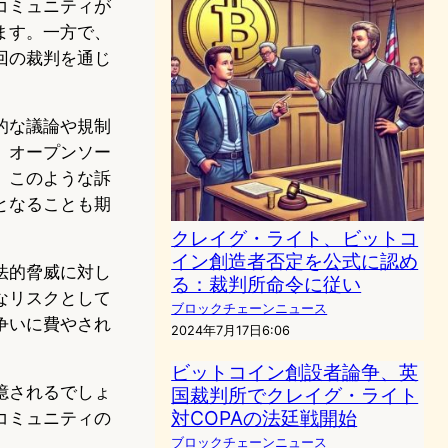
コミュニティが
ます。一方で、
回の裁判を通じ
的な議論や規制
、オープンソー
、このような訴
となることも期
クレイグ・ライト、ビットコ
イン創造者否定を公式に認め
法的脅威に対し
る：裁判所命令に従い
なリスクとして
ブロックチェーンニュース
争いに費やされ
2024年7月17日6:06
ビットコイン創設者論争、英
憶されるでしょ
国裁判所でクレイグ・ライト
対COPAの法廷戦開始
コミュニティの
ブロックチェーンニュース