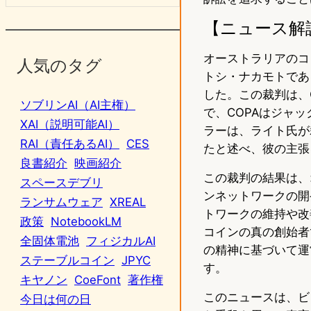
【ニュース解
オーストラリアのコ
人気のタグ
トシ・ナカモトであ
した。この裁判は、Cry
ソブリンAI（AI主権）
で、COPAはジャッ
XAI（説明可能AI）
ラーは、ライト氏が
RAI（責任あるAI）
CES
たと述べ、彼の主張
良書紹介
映画紹介
この裁判の結果は、
スペースデブリ
ンネットワークの開
ランサムウェア
XREAL
トワークの維持や改
政策
NotebookLM
コインの真の創始者
全固体電池
フィジカルAI
の精神に基づいて運
ステーブルコイン
JPYC
す。
キヤノン
CoeFont
著作権
このニュースは、ビ
今日は何の日