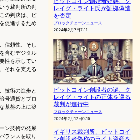
ビットコイン創始者疑惑、ク
いう裁判所の判
レイグ・ライト氏が証拠偽造
を否定
この判決は、ビ
を促進するため
ブロックチェーンニュース
2024年2月7日7:11
、信頼性、そし
を含むデジタル
要性を示してい
、それを支える
ビットコイン創設者の謎、ク
、技術の進歩と
レイグ・ライトの正体を巡る
暗号通貨とブロ
裁判が進行中
な基盤の上に築
ブロックチェーンニュース
2024年2月17日0:15
ーン技術の発展
イギリス裁判所、ビットコイ
バランスを取り
ン創設者偽称のライト資産を