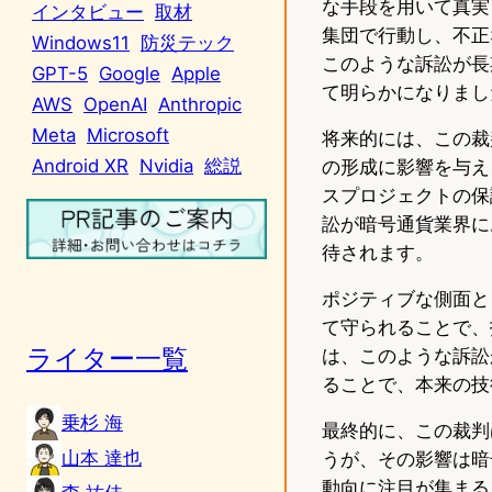
な手段を用いて真実
インタビュー
取材
集団で行動し、不正
Windows11
防災テック
このような訴訟が長
GPT-5
Google
Apple
て明らかになりまし
AWS
OpenAI
Anthropic
Meta
Microsoft
将来的には、この裁
Android XR
Nvidia
総説
の形成に影響を与え
スプロジェクトの保
訟が暗号通貨業界に
待されます。
ポジティブな側面と
て守られることで、
ライター一覧
は、このような訴訟
ることで、本来の技
乗杉 海
最終的に、この裁判
山本 達也
うが、その影響は暗
動向に注目が集まる