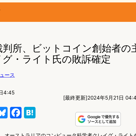
ー
裁判所、ビットコイン創始者の
イグ・ライト氏の敗訴確定
ュース
日4:45
[最終更新]
2024年5月21日 04:
B
F
H
l
a
a
、オーストラリアのコンピュータ科学者クレイグ・ライト
u
c
t