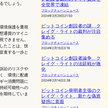
るでしょう。
全世界で凍結
ブロックチェーンニュース
2024年3月29日21:50
ビットコイン創設者の謎、ク
環境保護を重視
レイグ・ライトの裁判が注目
想通貨のマイニ
集める
視できません。
ブロックチェーンニュース
したことは、技
2024年2月15日3:16
促進する一歩と
ビットコイン創設者論争、ク
レイグ・ライトの法廷戦が激
訴訟のリスクや
化
く、環境に配慮
ブロックチェーンニュース
2024年3月14日2:38
ギー消費問題に
持続可能性への
ビットコイン発明者主張のク
を期待していま
レイグ・ライト、新たな偽造
疑惑に直面
ブロックチェーンニュース