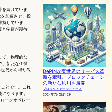
善を続けていま
大を加速させ、投
維持していま
復と学習が期待
して、物理的な
で、新たな価値
る世代から得た教
DePINが実世界のサービス革
新を牽引、ブロックチェーン
の新たな応用を展開
うことです。これ
ブロックチェーンニュース
能になります。
2024年7月2日1:29
ドローンオペレー