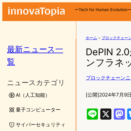
ーTech for Human Evolution
ホーム
»
ブロックチェー
最新ニュース一
DePIN
覧
ンフラネ
ブロックチェーンニ
ニュースカテゴリ
[公開]
2024年7月9日
AI（人工知能）
量子コンピューター
L
X
M
サイバーセキュリティ
i
a