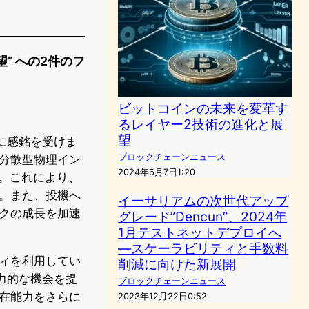
” への2件のフ
ビットコインの未来を変革す
るレイヤー2技術の進化と展
望
チに感銘を受けま
ブロックチェーンニュース
分散型物理イン
2024年6月7日1:20
す。これにより、
。また、投機へ
イーサリアムの次世代アップ
クの成長を加速
グレード”Dencun”、2024年
1月テストネットデプロイへ
—スケーラビリティと手数料
ィを利用してい
削減に向けた新展開
魅力的な機会を提
ブロックチェーンニュース
在能力をさらに
2023年12月22日0:52