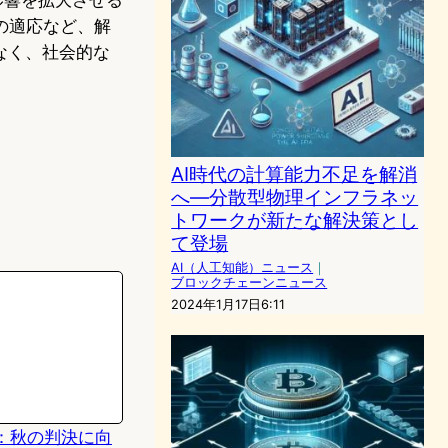
の適応など、解
なく、社会的な
AI時代の計算能力不足を解消
へ―分散型物理インフラネッ
トワークが新たな解決策とし
て登場
AI（人工知能）ニュース
｜
ブロックチェーンニュース
2024年1月17日6:11
：秋の判決に向