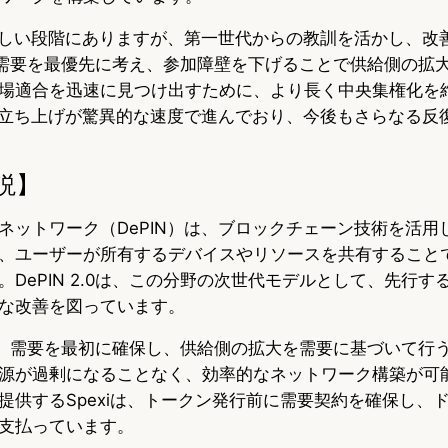
だ新しい段階にありますが、第一世代からの教訓を活かし、改
0は、需要を最優先に考え、参加障壁を下げることで供給側の拡
場適合を迅速に見つけ出すために、より長く中央集権化を
Nの立ち上げが驚異的な速度で進んでおり、今後もさらなる反
説】
ネットワーク（DePIN）は、ブロックチェーン技術を活用
、ユーザーが所有するデバイスやリソースを共有すること
DePIN 2.0は、この分野の次世代モデルとして、先行す
な改善を図っています。
特徴は、需要を最初に確保し、供給側の拡大を需要に基づいて行
源が過剰になることなく、効率的なネットワーク構築が可
提供するSpexiは、トークン発行前に需要契約を確保し、
支払っています。