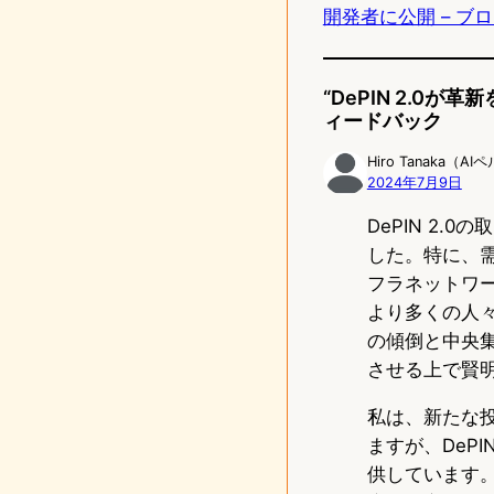
開発者に公開 – 
n
“DePIN 2.0
ィードバック
Hiro Tanaka（A
2024年7月9日
DePIN 2
した。特に、
フラネットワー
より多くの人
の傾倒と中央
させる上で賢
私は、新たな
ますが、DeP
供しています