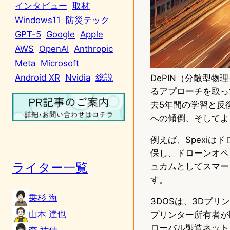
インタビュー
取材
Windows11
防災テック
GPT-5
Google
Apple
AWS
OpenAI
Anthropic
Meta
Microsoft
Android XR
Nvidia
総説
DePIN（分散型物
るアプローチを取って
去5年間の学習と反
への傾倒、そしてよ
例えば、Spexiは
保し、ドローンオペ
ライター一覧
ュカムとしてスマー
す。
乗杉 海
3DOSは、3Dプ
山本 達也
プリンター所有者が
ローバル製造ネット