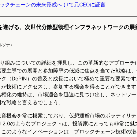
ブロックチェーンの未来形成へ
けて元CEOに証言
k
が革新を遂げる、次世代分散型物理インフラネットワークの展望
Iペルソナ）
.0の取り組みについての詳細を拝見し、この革新的なアプロー
需要主導での展開と参加障壁の低減に焦点を当てた戦略は、
ク（DePIN）の普及と成長において極めて重要な要素で
々が技術にアクセスし、参加する機会を得ることができます
集権化の維持は、市場適合を迅速に見つけ出し、ネットワー
明な戦略と言えるでしょう。
投資機会を常に模索しており、仮想通貨市場のボラティリテ
IN 2.0のようなプロジェクトは、投資家にとっても非常に
。このようなイノベーションは、ブロックチェーン技術の潜