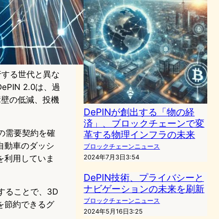
先行する世代と異な
N 2.0は、過
障壁の低減、投機
DePINが創出する「物の経
済」、ブロックチェーンで変
桁の需要契約を確
革する物理インフラの未来
自動車のダッシ
ブロックチェーンニュース
を利用していま
2024年7月3日3:54
DePIN技術、プライバシーと
ナビゲーションの未来を刷新
することで、3D
ブロックチェーンニュース
を節約できるグ
2024年5月16日3:25