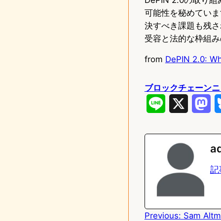
可能性を秘めていま
決すべき課題も残さ
受容と法的な枠組み
from
DePIN 2.0: Wh
ブロックチェーンニ
L
X
M
i
a
n
s
a
e
t
記
o
d
Previous:
Sam Alt
o