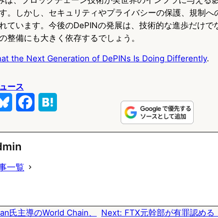
す。しかし、セキュリティやプライバシーの保護、規制へ
れています。今後のDePINの発展は、技術的な進歩だけで
の整備にも大きく依存するでしょう。
at the Next Generation of DePINs Is Doing Differently
.
ュース
B
F
H
l
a
a
u
c
t
dmin
e
e
e
事一覧
s
b
n
k
o
a
man氏主導のWorld Chain、
Next:
FTX元幹部が有罪認める
y
o