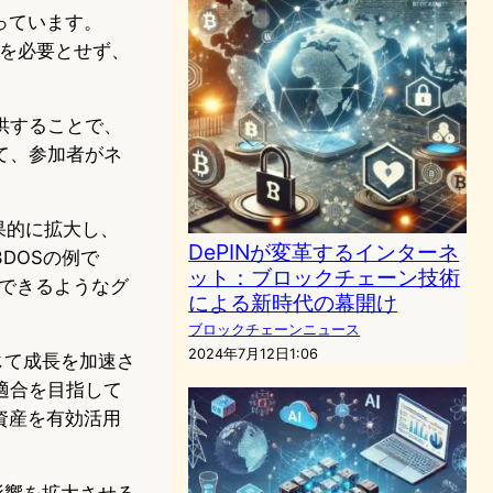
っています。
アを必要とせず、
供することで、
て、参加者がネ
効果的に拡大し、
DePINが変革するインターネ
DOSの例で
ット：ブロックチェーン技術
できるようなグ
による新時代の幕開け
ブロックチェーンニュース
2024年7月12日1:06
じて成長を加速さ
適合を目指して
資産を有効活用
影響を拡大させる