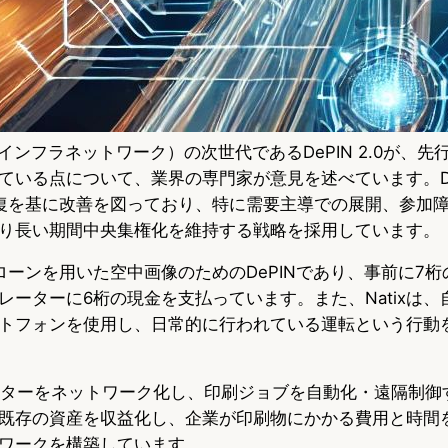
理インフラネットワーク）の次世代であるDePIN 2.0が、
いる点について、業界の専門家が意見を述べています。DePI
復を基に改善を図っており、特に需要主導での展開、参加
り長い期間中央集権化を維持する戦略を採用しています。
ドローンを用いた空中画像のためのDePINであり、事前に7
レーターに6桁の現金を支払っています。また、Natixは、
トフォンを使用し、日常的に行われている運転という行動
リンターをネットワーク化し、印刷ジョブを自動化・遠隔制御
既存の資産を収益化し、企業が印刷物にかかる費用と時間
ワークを構築しています。