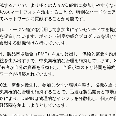
減することで、より多くの人々がDePINに参加しやすくな
、既存のスマートフォンを活用することで、特別なハードウェ
てネットワークに貢献することが可能です。
れ、トークン経済を活用して参加者にインセンティブを提
を促進しています。ポイント制度や紹介プログラムを通じ
貢献する動機付けを行っています。
2.0は、製品市場適合（PMF）を見つけ出し、供給と需要を
益を生み出すまで、中央集権的な管理を維持しています。3
所有者が自分の資産を収益化し、企業がコストと時間を節約
ワークが構築されています。
 2.0は、需要を優先し、参加しやすい環境を整え、投機を通
央集権的な管理を維持することで、迅速な製品開発と市場
略により、DePINは物理的なインフラを分散化し、個人の
経済圏を創出しようとしています。
取り組みは、ブロックチェーン技術が実世界のインフラに与える