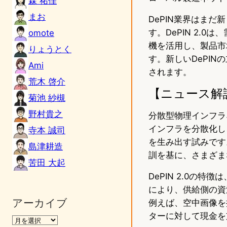
森 祐佳
まお
DePIN業界はま
す。DePIN 2.
omote
機を活用し、製品市
りょうとく
す。新しいDePI
Ami
されます。
荒木 啓介
【ニュース解
菊池 紗槻
野村貴之
分散型物理インフラ
インフラを分散化し
寺本 誠司
を生み出す試みです。
島津耕造
訓を基に、さまざま
苦田 大起
DePIN 2.0の
により、供給側の資
アーカイブ
例えば、空中画像を
ターに対して現金を