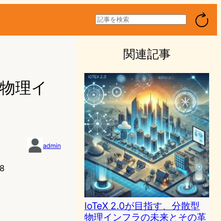
検
索
関連記事
型物理イ
admin
8
IoTeX 2.0が目指す、分散型
物理インフラの未来とその革