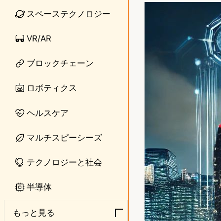
n
s
スペーステクノロジー
e
t
VR/AR
o
ブロックチェーン
d
o
ロボティクス
n
ヘルスケア
マルチスピーシーズ
テクノロジーと社会
半導体
もっと見る