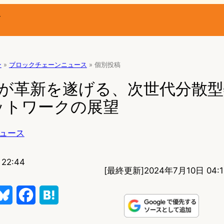
ー
ン
»
ブロックチェーンニュース
»
個別投稿
 2.0が革新を遂げる、次世代分散
ットワークの展望
ュース
22:44
[最終更新]
2024年7月10日 04:1
B
F
H
l
a
a