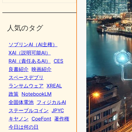
人気のタグ
ソブリンAI（AI主権）
XAI（説明可能AI）
RAI（責任あるAI）
CES
良書紹介
映画紹介
スペースデブリ
ランサムウェア
XREAL
政策
NotebookLM
全固体電池
フィジカルAI
ステーブルコイン
JPYC
キヤノン
CoeFont
著作権
今日は何の日