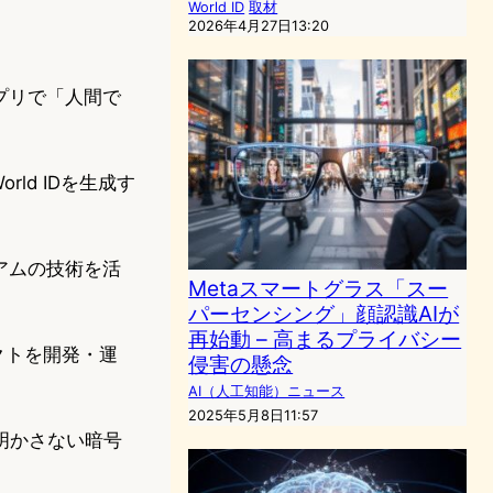
World ID
取材
2026年4月27日13:20
プリで「人間で
ld IDを生成す
アムの技術を活
Metaスマートグラス「スー
パーセンシング」顔認識AIが
再始動 – 高まるプライバシー
ェクトを開発・運
侵害の懸念
AI（人工知能）ニュース
2025年5月8日11:57
明かさない暗号