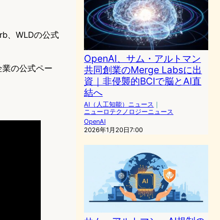
rb、WLDの公式
OpenAI、サム・アルトマン
企業の公式ペー
共同創業のMerge Labsに出
資｜非侵襲的BCIで脳とAI直
結へ
AI（人工知能）ニュース
｜
ニューロテクノロジーニュース
OpenAI
2026年1月20日7:00