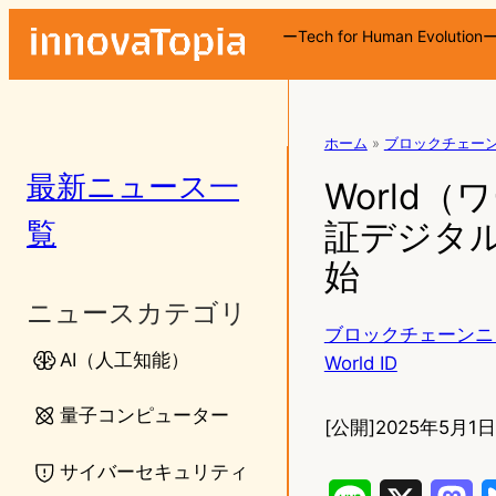
ーTech for Human Evolution
ホーム
»
ブロックチェー
最新ニュース一
World
覧
証デジタル
始
ニュースカテゴリ
ブロックチェーンニ
AI（人工知能）
World ID
量子コンピューター
[公開]
2025年5月1日1
サイバーセキュリティ