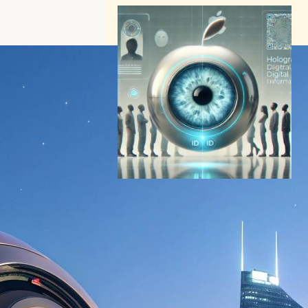
Worldcoin：虹彩スキャンで
実現する未来のデジタルID –
サム・アルトマンの野心的プ
ロジェクトが抱える課題と可
能性
デジタルアイデンティティニュース
｜
ブロックチェーンニュース
World ID
2024年10月18日8:36