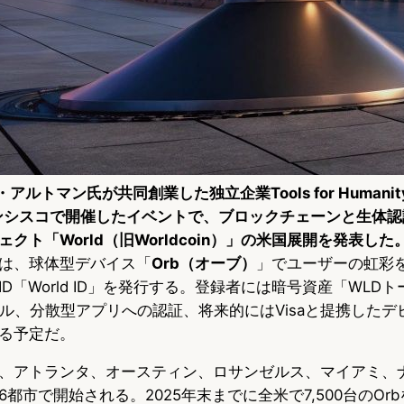
・アルトマン氏が共同創業した独立企業Tools for Humanit
ンシスコで開催したイベントで、ブロックチェーンと生体認
ェクト「World（旧Worldcoin）」の米国展開を発表した
は、球体型デバイス「
Orb（オーブ）
」でユーザーの虹彩
D「World ID」を発行する。登録者には暗号資産「WLD
イル、分散型アプリへの認証、将来的にはVisaと提携したデ
る予定だ。
、アトランタ、オースティン、ロサンゼルス、マイアミ、
都市で開始される。2025年末までに全米で7,500台のOr