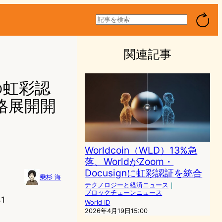
検
索
関連記事
の虹彩認
格展開開
Worldcoin（WLD）13%急
落、WorldがZoom・
Docusignに虹彩認証を統合
乗杉 海
テクノロジーと経済ニュース
｜
ブロックチェーンニュース
1
World ID
2026年4月19日15:00