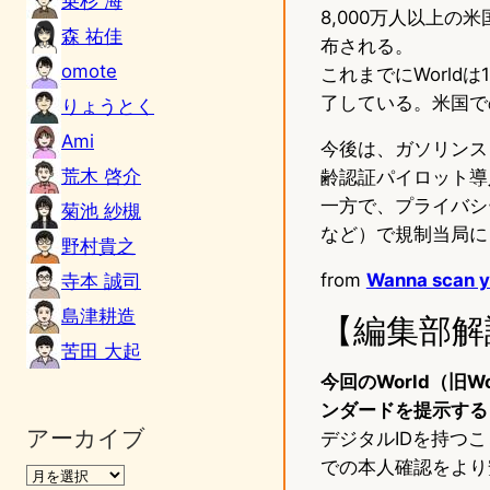
乗杉 海
8,000万人以上の
森 祐佳
布される。
omote
これまでにWorld
了している。米国で
りょうとく
Ami
今後は、ガソリンスタ
荒木 啓介
齢認証パイロット導
一方で、プライバシ
菊池 紗槻
など）で規制当局に
野村貴之
from
Wanna scan yo
寺本 誠司
島津耕造
【編集部解
苦田 大起
今回のWorld（旧
ンダードを提示する
アーカイブ
デジタルIDを持つ
での本人確認をより