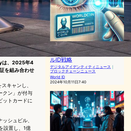
Worldcoin×博報堂：AIと人
間を区別する新時代のデジタ
ルID戦略
yは、2025年4
デジタルアイデンティティニュース
｜
証を組み合わせ
ブロックチェーンニュース
。
World ID
2024年10月11日7:40
をスキャンし、
トークン」が付与
ビットカードに
ナッシュビル、
bを設置し、1億