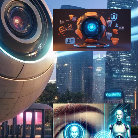
RedditがWorld虹彩スキャン
技術採用検討、AI対策と年齢
確認法対応で
テクノロジーと社会ニュース
｜
ブロックチェーンニュース
World ID
2025年6月22日9:55