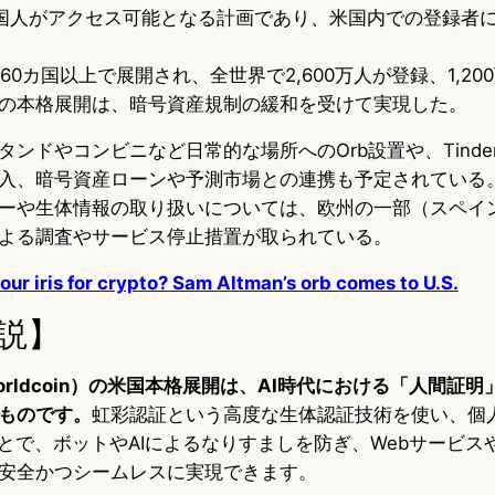
米国人がアクセス可能となる計画であり、米国内での登録者に
は160カ国以上で展開され、全世界で2,600万人が登録、1,2
の本格展開は、暗号資産規制の緩和を受けて実現した。
ンドやコンビニなど日常的な場所へのOrb設置や、Tinde
入、暗号資産ローンや予測市場との連携も予定されている
ーや生体情報の取り扱いについては、欧州の一部（スペイ
よる調査やサービス停止措置が取られている。
ur iris for crypto? Sam Altman’s orb comes to U.S.
説】
Worldcoin）の米国本格展開は、AI時代における「人間証
ものです。
虹彩認証という高度な生体認証技術を使い、個
ことで、ボットやAIによるなりすましを防ぎ、Webサービス
安全かつシームレスに実現できます。