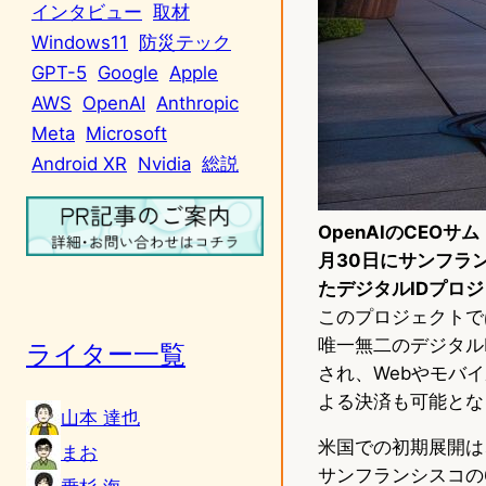
インタビュー
取材
Windows11
防災テック
GPT-5
Google
Apple
AWS
OpenAI
Anthropic
Meta
Microsoft
Android XR
Nvidia
総説
OpenAIのCEOサム
月30日にサンフラ
たデジタルIDプロジ
このプロジェクトで
唯一無二のデジタルI
ライター一覧
され、Webやモバ
よる決済も可能とな
山本 達也
米国での初期展開は
まお
サンフランシスコの6