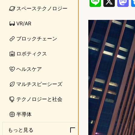
L
X
M
スペーステクノロジー
i
a
VR/AR
n
s
e
t
ブロックチェーン
o
ロボティクス
d
ヘルスケア
o
n
マルチスピーシーズ
テクノロジーと社会
半導体
もっと見る