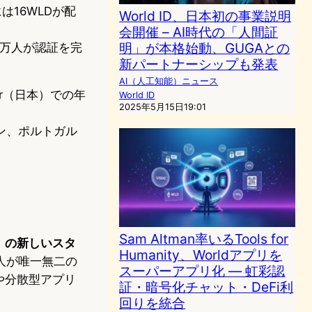
は16WLDが配
World ID、日本初の事業説明
会開催 – AI時代の「人間証
明」が本格始動、GUGAとの
00万人が認証を完
新パートナーシップも発表
AI（人工知能）ニュース
r（日本）での年
World ID
2025年5月15日19:01
。
ン、ポルトガル
Sam Altman率いるTools for
明」の新しいスタ
Humanity、Worldアプリを
人が唯一無二の
スーパーアプリ化 ― 虹彩認
や分散型アプリ
証・暗号化チャット・DeFi利
回りを統合