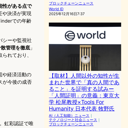
ブロックチェーンニュース
能性がある点で
World ID
証や決済が実現
2025年12月16日7:37
nderでの年齢
バシーや監視社
分散管理を徹底
」
取られており、
認や経済活動の
【取材】人間以外の知性が生
まれた世界で「真の人間であ
スが今後の成否
ること」を証明する試みー
「人間証明」の意義：東京大
学 松尾教授×Tools For
Humanity 日本代表 牧野氏
AI（人工知能）ニュース
｜
テクノロジーと社会ニュース
｜
ト。虹彩認証で唯
ブロックチェーンニュース