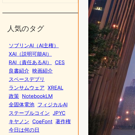
人気のタグ
ソブリンAI（AI主権）
XAI（説明可能AI）
RAI（責任あるAI）
CES
良書紹介
映画紹介
スペースデブリ
ランサムウェア
XREAL
政策
NotebookLM
全固体電池
フィジカルAI
ステーブルコイン
JPYC
キヤノン
CoeFont
著作権
今日は何の日