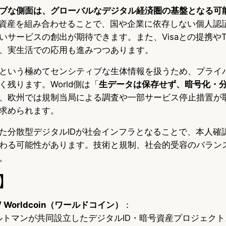
ブな側面は、グローバルなデジタル経済圏の基盤となる可
号資産を組み合わせることで、国や企業に依存しない個人認
サービスの創出が期待できます。また、Visaとの提携やTi
、実生活での応用も進みつつあります。
という極めてセンシティブな生体情報を扱うため、プライ
残ります。World側は「
生データは保存せず、暗号化・
、欧州では規制当局による調査や一部サービス停止措置が
求められます。
た分散型デジタルIDが社会インフラとなることで、本人確
わる可能性があります。技術と規制、社会的受容のバラン
。
】
 Worldcoin（ワールドコイン）
：
・アルトマンが共同設立したデジタルID・暗号資産プロジェク