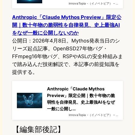
innovaTopia -（イノベトピア） – …
Anthropic「Claude Mythos Preview」限定公
開｜数十年物の脆弱性を自律発見、史上最強AI
をなぜ一般に公開しないのか
公開日：2026年4月8日。Mythos発表当日のシ
リーズ起点記事。OpenBSD27年物バグ・
FFmpeg16年物バグ、RSPやASLの安全枠組みま
で踏み込んだ技術解説で、本記事の前提知識を
提供する。
Anthropic「Claude Mythos
Preview」限定公開｜数十年物の脆
弱性を自律発見、史上最強AIをなぜ
一般に公開し…
innovaTopia -（イノベトピア） – …
【編集部後記】