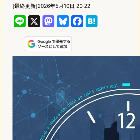
[最終更新]
2026年5月10日 20:22
L
X
M
B
F
H
i
a
l
a
a
n
s
u
c
t
e
t
e
e
e
o
s
b
n
d
k
o
a
o
y
o
n
k