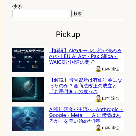
検索
検索
Pickup
【解説】AIのルールは誰が決める
のか｜EU AI Act・Pax Silica・
WAICOと国連の間で
山本 達也
【解説】暗号資産は有価証券にな
ったのか？金商法改正の成立と
「お墨付き」の危うさ
山本 達也
AI福祉研究が主流へ─Anthropic・
Google・Meta、「AIに感情はあ
るか」を問い始めた1年
山本 達也