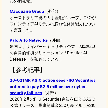
ルの開発元。
Macquarie Group
（外部）
オーストラリア発の大手金融グループ。CEOが
フロンティアAIモデルの脆弱性発見能力につい
て言及した。
Palo Alto Networks
（外部）
米国大手サイバーセキュリティ企業。AI駆動型
の自律的修復ソリューション「Frontier AI
Defense」を発表している。
【参考記事】
26-021MR ASIC action sees FIIG Securities
ordered to pay $2.5 million over cyber
security failures
（外部）
2026年2月のFIIG Securities判決を伝えるASIC
公式リリース。民事制裁金250万豪ドル、ASIC