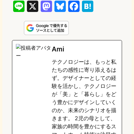
L
X
M
B
F
H
i
a
l
a
a
n
s
u
c
t
e
t
e
e
e
Ami
o
s
b
n
テクノロジーは、もっと私
d
k
o
a
たちの感性に寄り添えるは
o
y
o
ず。デザイナーとしての経
験を活かし、テクノロジー
n
k
が「美」と「暮らし」をど
う豊かにデザインしていく
のか、未来のシナリオを描
きます。 2児の母として、
家族の時間を豊かにするス