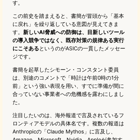
す。
この前史を踏まえると、書簡が冒頭から「基本
に戻れ」を繰り返している意図が見えてきま
す。
新しいAI脅威への防御は、目新しいツール
の導入競争ではなく、既存対策の規律ある実行
にこそある
というのがASICの一貫したメッセー
ジです。
書簡を起草したシモーン・コンスタント委員
は、別途のコメントで「時計は午前0時の1分
前」という強い表現を用い、すでに準備が間に
合っていない事業者への危機感を露わにしまし
た。
注目したいのは、海外報道で言及されているフ
ロンティアモデルの具体名です。複数の報道は
Anthropicの「Claude Mythos」に言及し、
Amazon、Microsoft、Nvidia、Appleが参加す