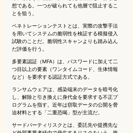
想である。一つが破られても他層で阻止するこ
とを狙う。
ペネトレーションテストとは、実際の攻撃手法
を用いてシステムの脆弱性を検証する模擬侵入
試験のことだ。脆弱性スキャンよりも踏み込ん
だ評価を行う。
多要素認証（MFA）は、パスワードに加えて二
つ目以上の要素（ワンタイムコード、生体情報
など）を要求する認証方式である。
ランサムウェアは、感染端末のデータを暗号化
し、解除と引き換えに身代金を要求する不正プ
ログラムを指す。近年は窃取データの公開を脅
迫材料とする「二重恐喝」型が主流だ。
サードパーティリスクとは、委託先や提携先な
ど外部事業者経由で発生するリスクをいう。複