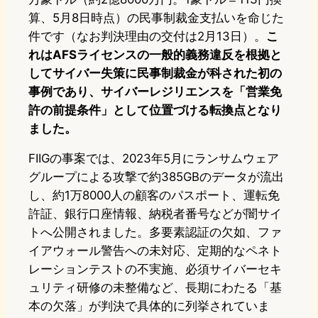
算、5月8日時点）の民事制裁金支払いを命じた
件です（なお判決理由の交付は2月13日）。
こ
れはAFSライセンスの一般的義務違反を根拠と
してサイバー失策に民事制裁金が科された初の
事例であり、サイバーレジリエンスを「営業免
許の前提条件」として位置づける転換点となり
ました。
FIIGの事案では、2023年5月にランサムウェア
グループによる攻撃で約385GBのデータが流出
し、約1万8000人の顧客のパスポート、運転免
許証、銀行口座情報、納税者番号などが闇サイ
トへ公開されました。多要素認証の欠如、ファ
イアウォール警告への未対応、定期的なペネト
レーションテストの不実施、必須サイバーセキ
ュリティ研修の未整備など、長期にわたる「基
本の欠落」が判決で具体的に列挙されていま