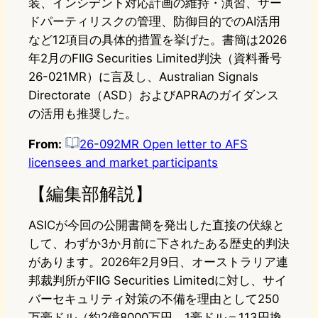
装、インシデント対応計画の維持・演習、サー
ドパーティリスクの管理、防御目的でのAI活用
など12項目の具体的措置を挙げた。書簡は2026
年2月のFIIG Securities Limited判決（資料番号
26-021MR）に言及し、Australian Signals
Directorate（ASD）およびAPRAのガイダンス
の活用も推奨した。
From:
26-092MR Open letter to AFS
licensees and market participants
【編集部解説】
ASICが今回の公開書簡を発出した直接の伏線と
して、わずか3か月前に下されたある歴史的判決
があります。2026年2月9日、オーストラリア連
邦裁判所がFIIG Securities Limitedに対し、サイ
バーセキュリティ対策の不備を理由として250
万豪ドル（約2億8000万円。1豪ドル＝113円換