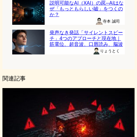
説明可能なAI（XAI）の罠─AIはな
ぜ「もっともらしい嘘」をつくの
か？
寺本 誠司
発声なき発話「サイレントスピー
チ」4つのアプローチと現在地｜
筋電位、超音波、口唇読み、脳波
りょうとく
関連記事