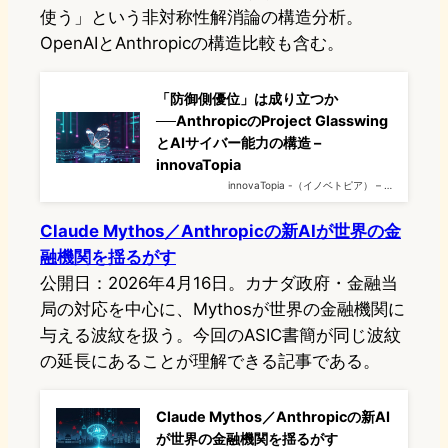
使う」という非対称性解消論の構造分析。
OpenAIとAnthropicの構造比較も含む。
「防御側優位」は成り立つか
──AnthropicのProject Glasswing
とAIサイバー能力の構造 –
innovaTopia
innovaTopia -（イノベトピア） – …
Claude Mythos／Anthropicの新AIが世界の金
融機関を揺るがす
公開日：2026年4月16日。カナダ政府・金融当
局の対応を中心に、Mythosが世界の金融機関に
与える波紋を扱う。今回のASIC書簡が同じ波紋
の延長にあることが理解できる記事である。
Claude Mythos／Anthropicの新AI
が世界の金融機関を揺るがす