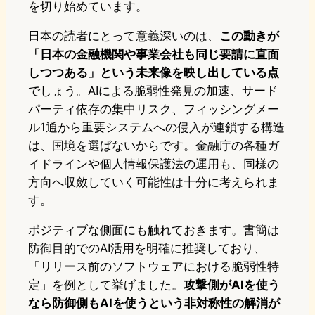
を切り始めています。
日本の読者にとって意義深いのは、
この動きが
「日本の金融機関や事業会社も同じ要請に直面
しつつある」という未来像を映し出している点
でしょう。AIによる脆弱性発見の加速、サード
パーティ依存の集中リスク、フィッシングメー
ル1通から重要システムへの侵入が連鎖する構造
は、国境を選ばないからです。金融庁の各種ガ
イドラインや個人情報保護法の運用も、同様の
方向へ収斂していく可能性は十分に考えられま
す。
ポジティブな側面にも触れておきます。書簡は
防御目的でのAI活用を明確に推奨しており、
「リリース前のソフトウェアにおける脆弱性特
定」を例として挙げました。
攻撃側がAIを使う
なら防御側もAIを使うという非対称性の解消が