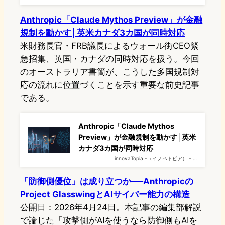
Anthropic「Claude Mythos Preview」が金融
規制を動かす│英米カナダ3カ国が同時対応
米財務長官・FRB議長によるウォール街CEO緊
急招集、英国・カナダの同時対応を扱う。今回
のオーストラリア書簡が、こうした多国規制対
応の流れに位置づくことを示す重要な前史記事
である。
Anthropic「Claude Mythos
Preview」が金融規制を動かす│英米
カナダ3カ国が同時対応
innovaTopia -（イノベトピア） – …
「防御側優位」は成り立つか──Anthropicの
Project GlasswingとAIサイバー能力の構造
公開日：2026年4月24日。本記事の編集部解説
で論じた「攻撃側がAIを使うなら防御側もAIを