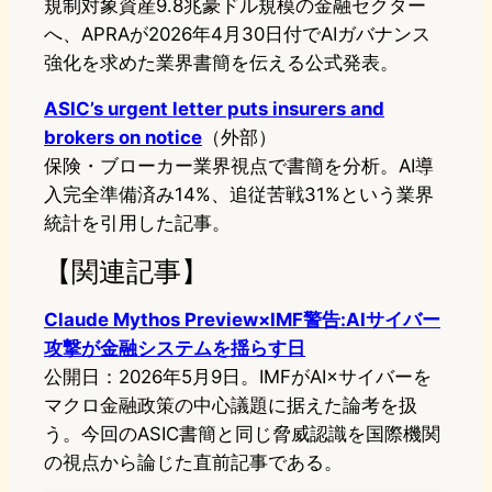
規制対象資産9.8兆豪ドル規模の金融セクター
へ、APRAが2026年4月30日付でAIガバナンス
強化を求めた業界書簡を伝える公式発表。
ASIC’s urgent letter puts insurers and
brokers on notice
（外部）
保険・ブローカー業界視点で書簡を分析。AI導
入完全準備済み14%、追従苦戦31%という業界
統計を引用した記事。
【関連記事】
Claude Mythos Preview×IMF警告:AIサイバー
攻撃が金融システムを揺らす日
公開日：2026年5月9日。IMFがAI×サイバーを
マクロ金融政策の中心議題に据えた論考を扱
う。今回のASIC書簡と同じ脅威認識を国際機関
の視点から論じた直前記事である。