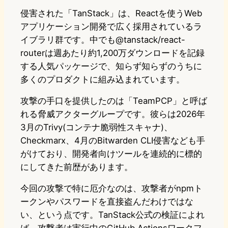
侵害された「TanStack」は、Reactを使うWeb
アプリケーション開発で広く採用されているラ
イブラリ群です。中でも@tanstack/react-
routerは週あたり約1,200万ダウンロードを記録
する人気パッケージで、知らず知らずのうちに
多くのプロダクトに組み込まれています。
攻撃の手口を提供したのは「TeamPCP」と呼ば
れる脅威アクターグループです。彼らは2026年
3月のTrivy(コンテナ脆弱性スキャナ)、
Checkmarx、4月のBitwarden CLI侵害なども手
がけており、開発者向けツールを連続的に標的
にしてきた前歴があります。
今回の攻撃で特に厄介なのは、攻撃者がnpmト
ークンやパスワードを直接盗んだわけではな
い、という点です。TanStack公式の検証によれ