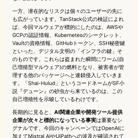
一方、潜在的なリスクは個々のユーザーの先に
も広がっています。TanStack公式の検証によれ
ば、今回マルウェアが標的にしたのは、AWSや
GCPの認証情報、Kubernetesのシークレット、
Vaultの資格情報、GitHubトークン、SSH秘密鍵
といった、デジタル文明の「インフラの鍵」そ
のものです。これらは盗まれた瞬間にワーム(自
己増殖型マルウェア)の燃料となり、被害者が管
理する他のパッケージへと連鎖侵入していきま
す。「Shai-Hulud」というコードネームがSF小
説『デューン』の砂虫から来ているのは、この
自己増殖性を示唆しているわけです。
長期的に見ると、
AI関連企業や開発ツール提供
企業が次々と標的になっている事実
は重要なシ
グナルです。今回のキャンペーンではOpenAIに
加えてMistral AIやUiPathへの波及が確認されて