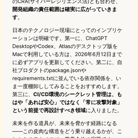
のCRA(サイバーレジリエンス法)とも合わせ、
開発組織の責任範囲は確実に広がっていきま
す
。
日本のテクノロジー現場にとってのインプリケ
ーションは明確です。第一に、ChatGPT
DesktopやCodex、Atlasのデスクトップ版を
Macで利用している方は、2026年6月12日まで
に必ずアプリを更新してください。第二に、自
社プロダクトのpackage.jsonや
requirements.txtに並んでいる依存関係を、い
ま一度棚卸ししてみることをおすすめします。
第三に、
CI/CD環境のシークレット管理は、も
はや「あれば安心」ではなく「常に攻撃対象」
という前提で再設計すべき領域
に入りました。
未来を作る道具が、未来を脅かす経路になる
——この皮肉な構造をどう乗り越えるかが、こ