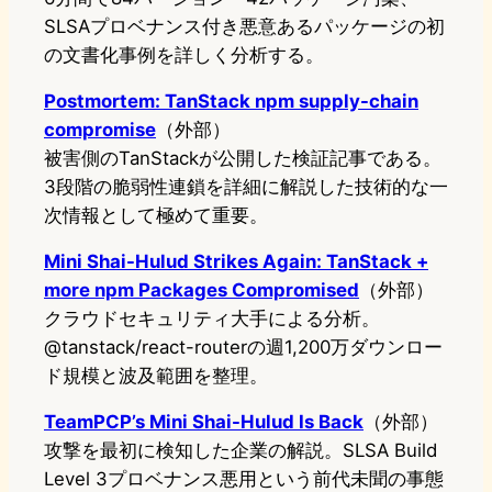
SLSAプロベナンス付き悪意あるパッケージの初
の文書化事例を詳しく分析する。
Postmortem: TanStack npm supply-chain
compromise
（外部）
被害側のTanStackが公開した検証記事である。
3段階の脆弱性連鎖を詳細に解説した技術的な一
次情報として極めて重要。
Mini Shai-Hulud Strikes Again: TanStack +
more npm Packages Compromised
（外部）
クラウドセキュリティ大手による分析。
@tanstack/react-routerの週1,200万ダウンロー
ド規模と波及範囲を整理。
TeamPCP’s Mini Shai-Hulud Is Back
（外部）
攻撃を最初に検知した企業の解説。SLSA Build
Level 3プロベナンス悪用という前代未聞の事態