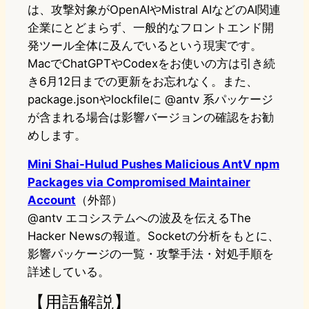
は、攻撃対象がOpenAIやMistral AIなどのAI関連
企業にとどまらず、一般的なフロントエンド開
発ツール全体に及んでいるという現実です。
MacでChatGPTやCodexをお使いの方は引き続
き6月12日までの更新をお忘れなく。また、
package.jsonやlockfileに @antv 系パッケージ
が含まれる場合は影響バージョンの確認をお勧
めします。
Mini Shai-Hulud Pushes Malicious AntV npm
Packages via Compromised Maintainer
Account
（外部）
@antv エコシステムへの波及を伝えるThe
Hacker Newsの報道。Socketの分析をもとに、
影響パッケージの一覧・攻撃手法・対処手順を
詳述している。
【用語解説】