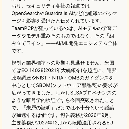
おり、セキュリティ各社の報道では
OpenSearchやGuardrails AIなど他組織のパッケ
ージも影響を受けたと伝えられています。
TeamPCPが狙っているのは、AIモデルの学習デ
ータやモデル重みそのものではなく、その「組
み立てライン」——AI/ML開発エコシステム全体
です。
規制と業界標準への影響も見逃せません。米国
ではEO 14028(2021年大統領令)を起点に、連邦
政府調達やNIST・NTIA・OMBのガイダンスを
中心としてSBOM(ソフトウェア部品表)の要求が
広がってきました。しかしSLSAプロベナンスの
ような暗号学的検証ですら今回突破されたこと
で、「来歴の証明」だけでは不十分という議論
が加速するはずです。報告義務が2026年9月、
主要義務が2027年12月から段階適用されるEU