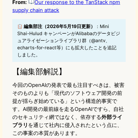
From:
Our response to the TanStack npm
supply chain attack
編集部注（2026年5月19日更新）
：Mini
Shai-Hulud キャンペーンがAlibabaのデータビジ
ュアライゼーションライブラリ群（@antv、
echarts-for-react等）にも拡大したことを追記
しました。
【編集部解説】
今回のOpenAIの発表で最も注目すべきは、被害
そのものよりも「現代のソフトウェア開発の前
提が揺らぎ始めている」という構造的事実で
す。AI開発の最前線を走るOpenAIですら、自社
のセキュリティ網ではなく、依存する
外部ライ
ブラリ
を通じて社内に侵入されたという点に、
この事案の本質があります。