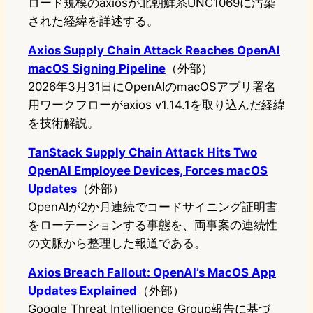
ロード規模のaxiosが北朝鮮系UNC1069に汚染
された経緯を詳述する。
Axios Supply Chain Attack Reaches OpenAI
macOS Signing Pipeline
（外部）
2026年3月31日にOpenAIのmacOSアプリ署名
用ワークフローがaxios v1.14.1を取り込んだ経緯
を技術解説。
TanStack Supply Chain Attack Hits Two
OpenAI Employee Devices, Forces macOS
Updates
（外部）
OpenAIが2か月連続でコードサイニング証明書
をローテーションする事態を、両事案の連続性
の文脈から整理した報道である。
Axios Breach Fallout: OpenAI’s MacOS App
Updates Explained
（外部）
Google Threat Intelligence Group報告に基づ