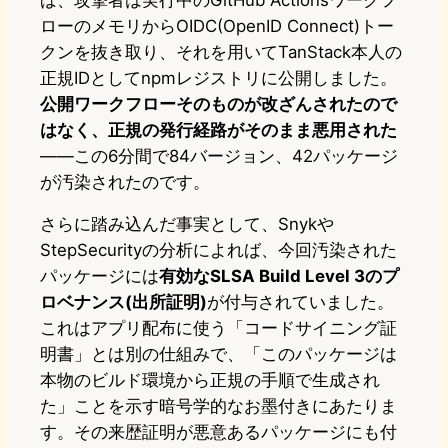
ば、攻撃者は実行中のGitHub Actionsワークフ
ローのメモリからOIDC(OpenID Connect)トー
クンを抜き取り、それを用いてTanStack本人の
正規IDとしてnpmレジストリに公開しました。
公開ワークフローそのものが改ざんされたので
はなく、正規の発行経路がそのまま悪用された
——この6分間で84バージョン、42パッケージ
が汚染されたのです。
さらに踏み込んだ事実として、Snykや
StepSecurityの分析によれば、今回汚染された
パッケージには
有効なSLSA Build Level 3のプ
ロベナンス(出所証明)
が付与されていました。
これはアプリ配布に使う「コードサイニング証
明書」とは別の仕組みで、「このパッケージは
本物のビルド環境から正規の手順で生成され
た」ことを示す暗号学的なお墨付きにあたりま
す。その来歴証明が悪意あるパッケージにも付