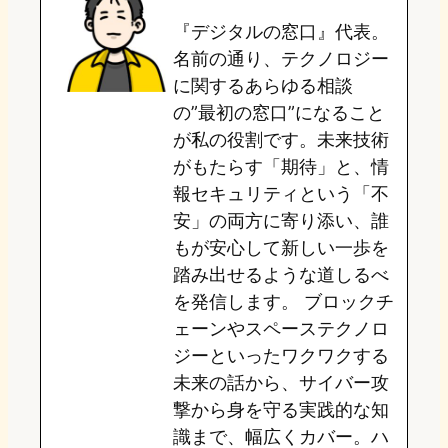
『デジタルの窓口』代表。
d
k
o
a
名前の通り、テクノロジー
o
y
o
に関するあらゆる相談
の”最初の窓口”になること
n
k
が私の役割です。未来技術
がもたらす「期待」と、情
報セキュリティという「不
安」の両方に寄り添い、誰
もが安心して新しい一歩を
踏み出せるような道しるべ
を発信します。 ブロックチ
ェーンやスペーステクノロ
ジーといったワクワクする
未来の話から、サイバー攻
撃から身を守る実践的な知
識まで、幅広くカバー。ハ