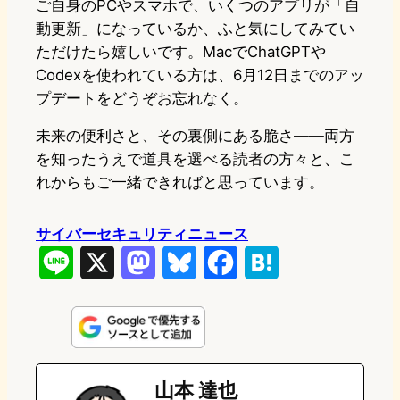
ご自身のPCやスマホで、いくつのアプリが「自
動更新」になっているか、ふと気にしてみてい
ただけたら嬉しいです。MacでChatGPTや
Codexを使われている方は、6月12日までのアッ
プデートをどうぞお忘れなく。
未来の便利さと、その裏側にある脆さ——両方
を知ったうえで道具を選べる読者の方々と、こ
れからもご一緒できればと思っています。
サイバーセキュリティニュース
L
X
M
B
F
H
i
a
l
a
a
n
s
u
c
t
e
t
e
e
e
山本 達也
o
s
b
n