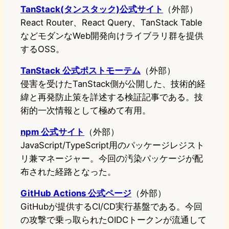
TanStack(タンスタック)公式サイト
（外部）
React Router、React Query、TanStack Table
などモダンなWeb開発向けライブラリ群を提供
するOSS。
TanStack 公式ポストモーテム
（外部）
侵害を受けたTanStack側が公開した、技術的経
緯と再発防止策を詳述する検証記事である。技
術的一次情報として極めて有用。
npm 公式サイト
（外部）
JavaScript/TypeScript用のパッケージレジスト
リ兼マネージャー。今回の汚染パッケージが配
布された経路となった。
GitHub Actions 公式ページ
（外部）
GitHubが提供するCI/CD実行基盤である。今回
の攻撃で乗っ取られたOIDCトークンが流通して