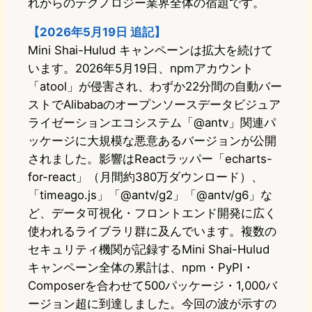
れからのテクノロジー業界全体の宿題です。
【2026年5月19日 追記】
Mini Shai-Hulud キャンペーンは拡大を続けて
います。2026年5月19日、npmアカウント
「atool」が侵害され、わずか22分間の自動バー
ストでAlibabaのオープンソースデータビジュア
ライゼーションエコシステム「@antv」関連パ
ッケージに大規模な悪意あるバージョンが公開
されました。影響はReactラッパー「echarts-
for-react」（月間約380万ダウンロード）、
「timeago.js」「@antv/g2」「@antv/g6」な
ど、データ可視化・フロントエンド開発に広く
使われるライブラリ群に及んでいます。複数の
セキュリティ機関が記録するMini Shai-Hulud
キャンペーン全体の累計は、npm・PyPI・
Composerを合わせて500パッケージ・1,000バ
ージョン超に到達しました。今回の波が示すの