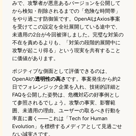
みで、攻撃者が悪意あるバージョンを公開して
から検知・削除されるまでの「危険な時間帯」
をやり過ごす防御策です。OpenAIはAxios事案
を受けてこの設定を全社展開している途中で、
未適用の2台が今回被弾しました。完璧な対策の
不在を責めるよりも、「対策の段階的展開中に
攻撃が起こり得る」という現実を共有すること
に価値があります。
ポジティブな側面として評価できるのは、
OpenAIの
透明性の高さ
です。事案発生から約2
日でフォレンジック企業を入れ、技術的詳細と
FAQを公開した姿勢は、危機対応の好事例とし
て参照されるでしょう。攻撃の事実、影響範
囲、未適用の理由、ユーザーの取るべき行動を
率直に書く——これは「Tech for Human
Evolution」を標榜するメディアとして見過ごせ
ない誠実さです。