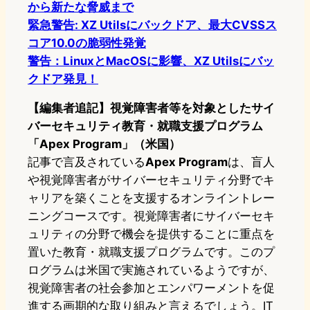
から新たな脅威まで
緊急警告: XZ Utilsにバックドア、最大CVSSス
コア10.0の脆弱性発覚
警告：LinuxとMacOSに影響、XZ Utilsにバッ
クドア発見！
【編集者追記】視覚障害者等を対象としたサイ
バーセキュリティ教育・就職支援プログラム
「Apex Program」（米国）
記事で言及されている
Apex Program
は、盲人
や視覚障害者がサイバーセキュリティ分野でキ
ャリアを築くことを支援するオンライントレー
ニングコースです。視覚障害者にサイバーセキ
ュリティの分野で機会を提供することに重点を
置いた教育・就職支援プログラムです。このプ
ログラムは米国で実施されているようですが、
視覚障害者の社会参加とエンパワーメントを促
進する画期的な取り組みと言えるでしょう。IT