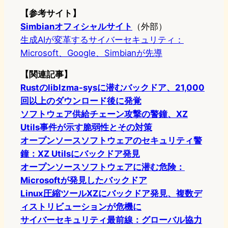
【参考サイト】
Simbianオフィシャルサイト
（外部）
生成AIが変革するサイバーセキュリティ：
Microsoft、Google、Simbianが先導
【関連記事】
Rustのliblzma-sysに潜むバックドア、21,000
回以上のダウンロード後に発覚
ソフトウェア供給チェーン攻撃の警鐘、XZ
Utils事件が示す脆弱性とその対策
オープンソースソフトウェアのセキュリティ警
鐘：XZ Utilsにバックドア発見
オープンソースソフトウェアに潜む危険：
Microsoftが発見したバックドア
Linux圧縮ツールXZにバックドア発見、複数デ
ィストリビューションが危機に
サイバーセキュリティ最前線：グローバル協力