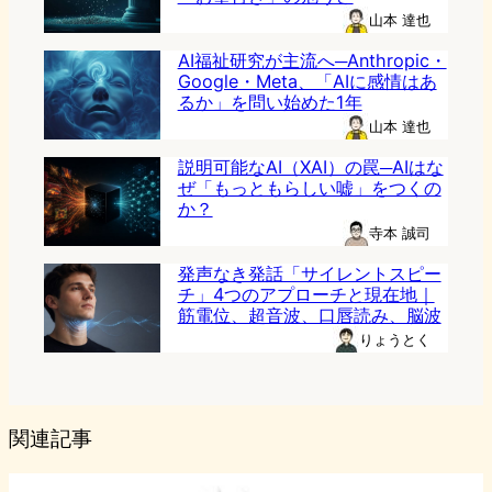
山本 達也
AI福祉研究が主流へ─Anthropic・
Google・Meta、「AIに感情はあ
るか」を問い始めた1年
山本 達也
説明可能なAI（XAI）の罠─AIはな
ぜ「もっともらしい嘘」をつくの
か？
寺本 誠司
発声なき発話「サイレントスピー
チ」4つのアプローチと現在地｜
筋電位、超音波、口唇読み、脳波
りょうとく
関連記事