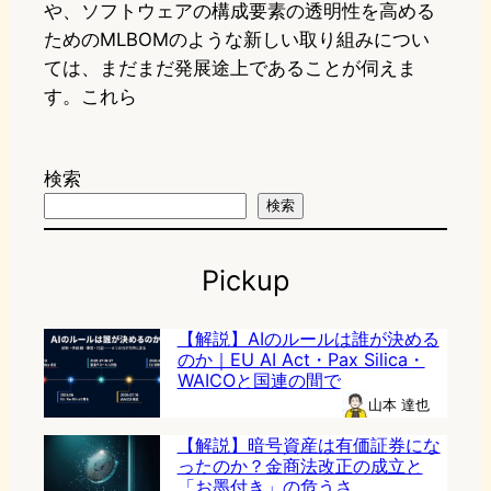
や、ソフトウェアの構成要素の透明性を高める
ためのMLBOMのような新しい取り組みについ
ては、まだまだ発展途上であることが伺えま
す。これら
検索
検索
Pickup
【解説】AIのルールは誰が決める
のか｜EU AI Act・Pax Silica・
WAICOと国連の間で
山本 達也
【解説】暗号資産は有価証券にな
ったのか？金商法改正の成立と
「お墨付き」の危うさ