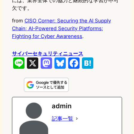
には、業界全体での協力と継続的な学習が不可
欠です。
from
CISO Corner: Securing the AI Supply
Chain; AI-Powered Security Platforms;
Fighting for Cyber Awareness
.
サイバーセキュリティニュース
L
X
M
B
F
H
i
a
l
a
a
n
s
u
c
t
e
t
e
e
e
admin
o
s
b
n
記事一覧
d
k
o
a
o
y
o