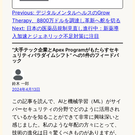
n
k
Previous:
デジタルメンタルヘルスのGrow
Therapy、8800万ドルを調達し革新へ舵を切る
Next:
日本の医薬品規制見直し進行中：新薬導
入加速とジェネリック不足対策に注目
“大手テック企業とApex Programがもたらすセキ
ュリティパラダイムシフト” への1件のフィードバ
ック
鈴木 一郎
2024年4月13日
この記事を読んで、AIと機械学習（ML）がサイ
バーセキュリティの分野でどのように活用され
ているかを知ることができて非常に興味深いと
感じました。私のような年配の方々にとって、
技術の進化は日々驚くべきものがありますが、