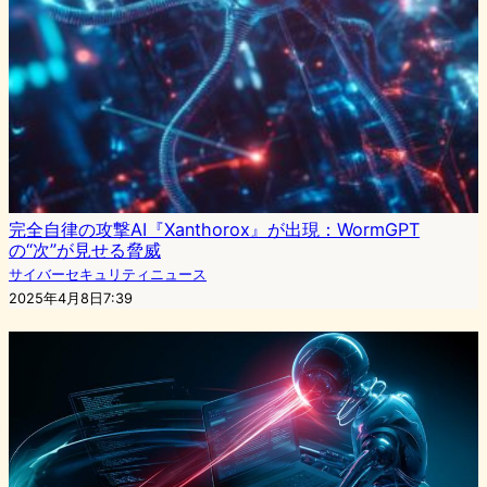
完全自律の攻撃AI『Xanthorox』が出現：WormGPT
の“次”が見せる脅威
サイバーセキュリティニュース
2025年4月8日7:39