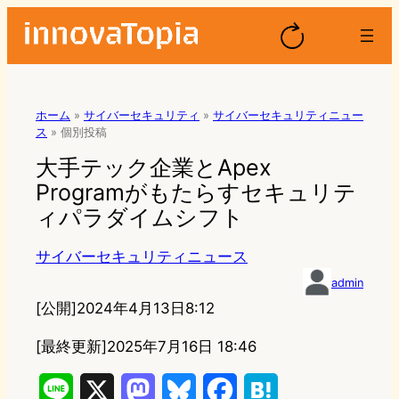
ホーム
»
サイバーセキュリティ
»
サイバーセキュリティニュー
ス
»
個別投稿
大手テック企業とApex
Programがもたらすセキュリテ
ィパラダイムシフト
サイバーセキュリティニュース
admin
[公開]
2024年4月13日8:12
[最終更新]
2025年7月16日 18:46
L
X
M
B
F
H