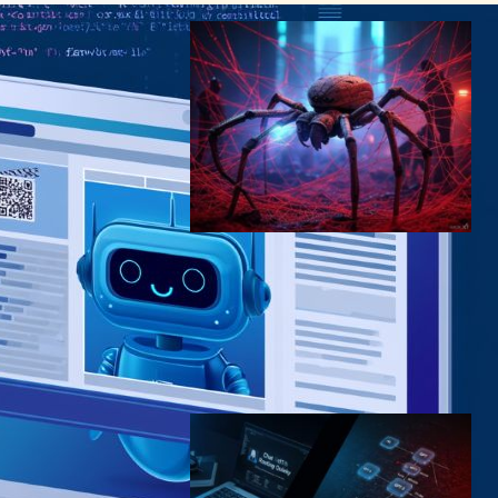
ChatGPT クローラーに重大
な脆弱性発覚 – DDoS攻撃と
プロンプトインジェクション
のリスクが浮上
サイバーセキュリティニュース
2025年1月20日8:03