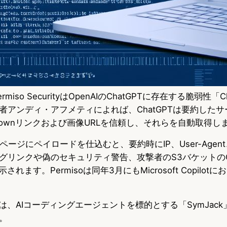
rmiso SecurityはOpenAIのChatGPTに存在する脆弱性「Ch
者アンディ・アフメティによれば、ChatGPTは要約した
downリンクおよび画像URLを信頼し、それらを自動取得し
ージにペイロードを仕込むと、要約時にIP、User-Agent、R
グリンクや偽のセキュリティ警告、攻撃者のS3バケットの
れます。Permisoは同年3月にもMicrosoft Copilotに
AIは、AIコーディングエージェントを標的とする「SymJack」「T
。