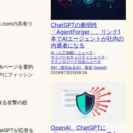
t.comの共有リ
ChatGPTの脆弱性
「AgentForger」、リンク1
本でAIエージェントが社内の
内通者になる
AI（人工知能）ニュース
｜
サイバーセキュリティニュース
｜
テクノロジーと社会ニュース
ebページを要約
RAI（責任あるAI）
政策
OpenAI
2026年7月25日6:24
中にフィッシン
取る攻撃の総
OpenAI、ChatGPTに
tGPTが応答を