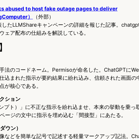
s abused to host fake outage pages to deliver
ngComputer）
（外部）
yが公表したLLMShareキャンペーンの詳細を報じた記事。chatgp
ウェア配布の仕組みを解説している。
】
法のコードネーム。Permisoが命名した。ChatGPTにW
仕込まれた指示が要約結果に紛れ込み、信頼された画面の
点が核心である。
クション
ロンプト）」に不正な指示を紛れ込ませ、本来の挙動を乗っ
bページの文中に指示を埋め込む「間接型」にあたる。
クダウン）
像などを簡単な記号で記述する軽量マークアップ記法。Cha