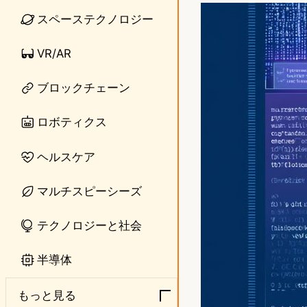
n
s
スペーステクノロジー
e
t
VR/AR
o
ブロックチェーン
d
o
ロボティクス
n
ヘルスケア
マルチスピーシーズ
テクノロジーと社会
半導体
もっと見る