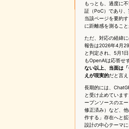
もっとも、過度に不
証（PoC）であり
当該ページを要約す
に距離感を測ること
ただ、対応の経緯に
報告は2026年4月
と判定され、5月1日
もOpenAIは応
ない以上、当面は「
えが現実的
だと言え
長期的には、Chat
と受け止めています。
ープンソースのエージェ
修正済み）など、他
作する」存在へと拡
設計の中心テーマに