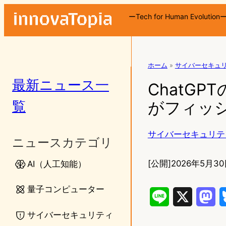
ーTech for Human Evolution
ホーム
»
サイバーセキュ
最新ニュース一
ChatGP
覧
がフィッシ
サイバーセキュリテ
ニュースカテゴリ
[公開]
2026年5月30
AI（人工知能）
量子コンピューター
L
X
M
サイバーセキュリティ
i
a