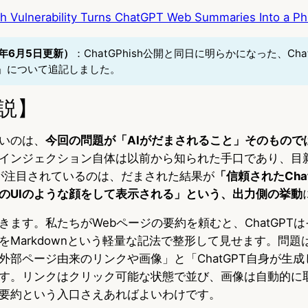
h Vulnerability Turns ChatGPT Web Summaries Into a Ph
6年6月5日更新）
：ChatGPhish公開と同日に明らかになった、Cha
re」について追記しました。
説】
いのは、
今回の問題が「AIがだまされること」そのもので
インジェクション自体は以前から知られた手口であり、目
ishが注目されているのは、だまされた結果が
「信頼されたCha
のUIのような顔をして表示される」という、出力側の挙動
きます。私たちがWebページの要約を頼むと、ChatGPT
Markdownという軽量な記法で整形して見せます。問題は、
外部ページ由来のリンクや画像」と「ChatGPT自身が生
す。リンクはクリック可能な状態で並び、画像は自動的に
要約という入口さえあればよいわけです。