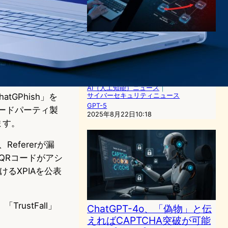
OpenAI GPT-5に新たな脆弱
性、「手短に」の一言でセキ
ュリティ迂回可能と研究者が
発表
AI（人工知能）ニュース
｜
atGPhish」を
サイバーセキュリティニュース
GPT-5
サードパーティ製
2025年8月22日10:18
ます。
efererが漏
QRコードがアシ
おけるXPIAを公表
rustFall」
ChatGPT-4o、「偽物」と伝
えればCAPTCHA突破が可能