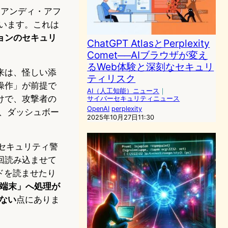
属するアンディ・アフ
ています。これは
ョンのセキュリ
ChatGPT AtlasとPerplexity
Comet──AIブラウザが変え
るWeb体験と深刻なセキュリ
来は、怪しい添
ティリスク
操作」が前提で
AI（人工知能）ニュース
｜
けで、攻撃者の
サイバーセキュリティニュース
OpenAI
perplexity
グ、ダッシュボー
2025年10月27日11:30
のセキュリティ警
回読み込ませて
ードを読ませたり
の端末」へ処理が
ない
点にありま