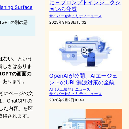
に – プロンプトインジェクシ
ishing Surface
ョンの脅威
サイバーセキュリティニュース
tGPTの別の悪
2025年9月23日15:02
はない
、という
新しさはありま
tGPTの画面の
OpenAIが公開、AIエージェ
にあります。
ントのURL漏洩対策の全貌
AI（人工知能）ニュース
｜
はそのページの文
サイバーセキュリティニュース
ChatGPTの
2026年2月2日10:49
成した内容」を区
取得されます。