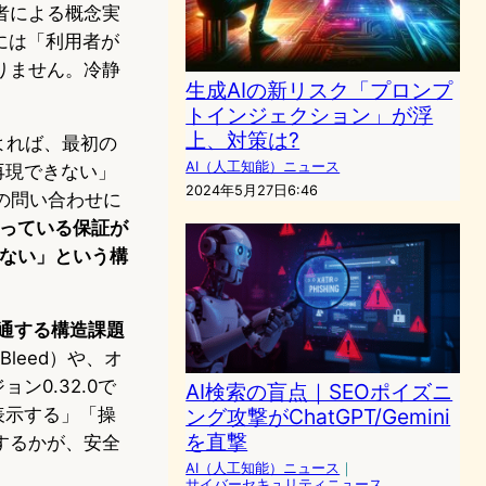
者による概念実
には「利用者が
りません。冷静
生成AIの新リスク「プロンプ
トインジェクション」が浮
上、対策は?
よれば、最初の
AI（人工知能）ニュース
「再現できない」
2024年5月27日6:46
rの問い合わせに
っている保証が
まない」という構
共通する構造課題
leed）や、オ
ョン0.32.0で
AI検索の盲点｜SEOポイズニ
表示する」「操
ング攻撃がChatGPT/Gemini
を直撃
するかが、安全
AI（人工知能）ニュース
｜
サイバーセキュリティニュース