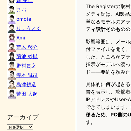
森 祐佳
The Registe
まお
メティ氏は、AI製
omote
単なるモデルのアラ
りょうとく
ティ設計そのものの
Ami
影響範囲は、
メール
荒木 啓介
付ファイルを開く、
菊池 紗槻
した。ところがブラ
指示がモデルへ渡って
野村貴之
ド——要約を頼みた
寺本 誠司
具体的に何が起きる
島津耕造
告を表示し、攻撃者
苦田 大起
IPアドレスやUse
できてしまいます。
移るため、PC側の
アーカイブ
す。