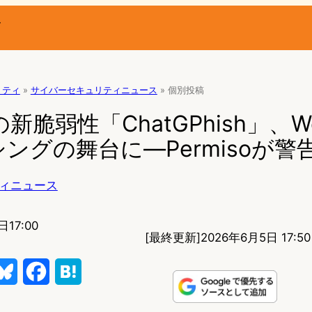
ー
リティ
»
サイバーセキュリティニュース
»
個別投稿
Tの新脆弱性「ChatGPhish」、
ングの舞台に—Permisoが警
ィニュース
日17:00
[最終更新]
2026年6月5日 17:50
B
F
H
l
a
a