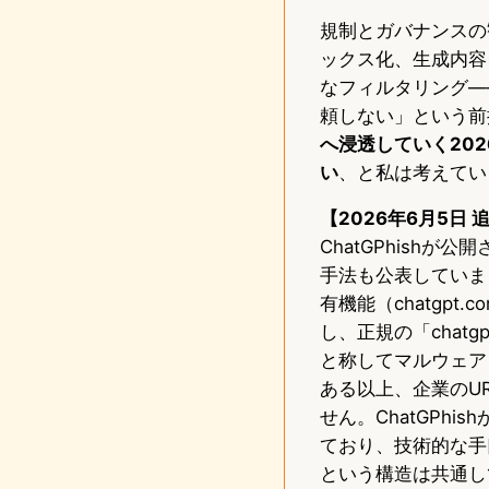
規制とガバナンスの
ックス化、生成内容
なフィルタリング—
頼しない」という前
へ浸透していく20
い
、と私は考えてい
【2026年6月5日 
ChatGPhishが公
手法も公表していま
有機能（chatgpt
し、正規の「chat
と称してマルウェア
ある以上、企業のU
せん。ChatGPh
ており、技術的な手
という構造は共通し