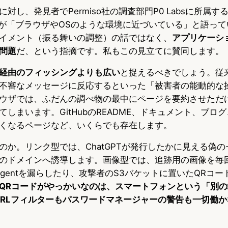
rの取材に対し、発見者でPermiso社の調査部門P0 Labsに所
品が「ブラウザやOSのような環境に近づいている」と語っ
イメント（振る舞いの調整）の話ではなく、
アプリケーシ
問題
だ、という指摘です。私もこの見立てに賛同します。
経由のフィッシングよりも広い
と捉えるべきでしょう。従
不審なメッセージに反応するといった「被害者の能動的な
ウザでは、ふだんの調べ物の最中にページを要約させただ
しまいます。GitHubのREADME、ドキュメント、ブロ
くなるページなど、いくらでも存在します。
のか。リンク型では、ChatGPTが発行したかに見える偽
のドメインへ誘導します。画像型では、追跡用の画像を毎
r-Agentを漏らしたり、攻撃者のS3バケットに置いたQRコ
QRコードがやっかいなのは、スマートフォンという「別
URLフィルターもパスワードマネージャーの警告も一切働か