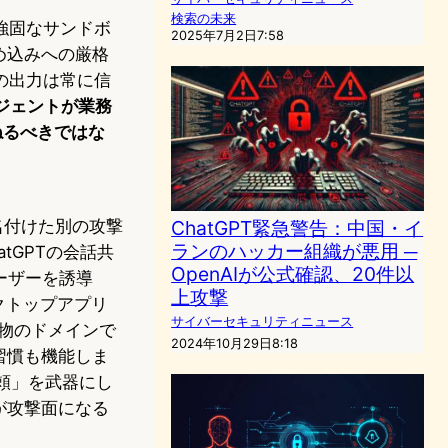
検索の未来
強固なサンドボ
2025年7月2日7:58
め込みへの厳格
の出力は常に信
ージェントが業務
ねるべきではな
ChatGPT緊急警告：中国・イ
e」と名付けた別の攻撃
ランのハッカー組織が悪用 ─
tGPTの会話共
OpenAIが公式確認、20件以
ユーザーを誘導
上攻撃
スクトップアプリ
サイバーセキュリティニュース
本物のドメインで
2024年10月29日8:18
習慣も機能しま
信頼」を武器にし
が攻撃面になる