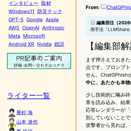
インタビュー
取材
From:
ChatGPhis
Windows11
防災テック
GPT-5
Google
Apple
編集部注（202
AWS
OpenAI
Anthropic
用手法「LLMSha
Meta
Microsoft
【編集部解
Android XR
Nvidia
総説
まず押さえておきた
点です。プロンプト
せん。ChatGPh
中に、あたかも本物
ライター一覧
少し技術的に噛み砕
章を読み込み、結果を
応答レンダラーが「
乗杉 海
別していないことで
山本 達也
攻撃者から見れば、