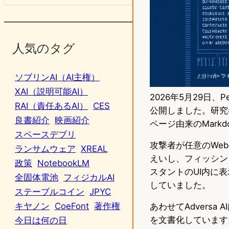
人気のタグ
ソブリンAI（AI主権）
XAI（説明可能AI）
2026年5月29日、Pe
RAI（責任あるAI）
CES
公開しました。研究
良書紹介
映画紹介
ページ由来のMark
スペースデブリ
攻撃者が任意のWebペ
ランサムウェア
XREAL
えいし、フィッシン
政策
NotebookLM
スタントのUI内に表示さ
全固体電池
フィジカルAI
していました。
ステーブルコイン
JPYC
キヤノン
CoeFont
著作権
あわせてAdversa 
を文書化しています
今日は何の日