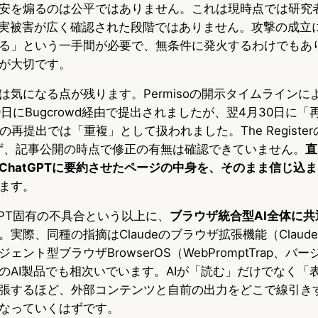
安を煽るのは公平ではありません。これは現時点では研究
、実被害が広く確認された段階ではありません。攻撃の成立
る」という一手間が必要で、無条件に発火するわけでもあ
が大切です。
は気になる点が残ります。Permisoの開示タイムラインに
29日にBugcrowd経由で提出されましたが、翌4月30日に
の再提出では「重複」として扱われました。The Registe
答せず、記事公開の時点で修正の有無は確認できていません。
直
ChatGPTに要約させたページの中身を、そのまま信じ込
ます。
GPT固有の不具合という以上に、
ブラウザ統合型AI全体に
実際、同種の指摘はClaudeのブラウザ拡張機能（ClaudeB
ント型ブラウザBrowserOS（WebPromptTrap、バージ
のAI製品でも相次いでいます。AIが「読む」だけでなく「
張するほど、外部コンテンツと自前の出力をどこで線引き
なっていくはずです。