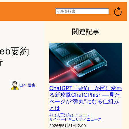
検
索
関連記事
Web要約
告
山本 達也
ChatGPT「要約」が罠に変わ
る新攻撃ChatGPhish──見た
ページが“弾丸”になる仕組み
とは
AI（人工知能）ニュース
｜
サイバーセキュリティニュース
2026年5月31日12:00