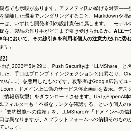
観点でも示唆があります。アフメティ氏の挙げる対策——
を隔離した環境でレンダリングすること、Markdownや埋
—は、いずれも開発者側の設計責任に属します。「モデル
提を、製品の作り手がどこまで引き受けられるか。
AIエ
26年において、その線引きを利用者個人の注意力だけに委
ます。
追記】
開された2026年5月29日、Push Securityは「LLMShar
した。手口はプロンプトインジェクションとは異なり、Cha
.com/s/……）を悪用したものです。攻撃者はGoogle広告で
gpt.com」ドメイン上に偽のサービス停止画面を表示。デ
（情報窃取型）をダウンロードさせます。URLがOpenAI
RLフィルターも「不審なリンクを確認する」という個人の
ishが「要約機能への信頼」を、LLMShareが「ドメインへの
口は異なりますが、AIプラットフォームへの信頼そのもの
ています。