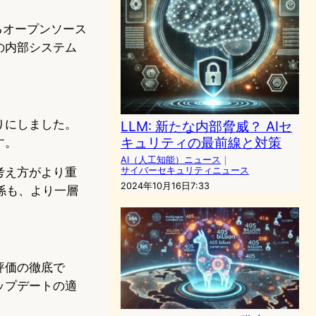
るオープンソース
の内部システム
りにしました。
LLM: 新たな内部脅威？ AIセ
キュリティの最前線と対策
す。
AI（人工知能）ニュース
｜
考え方がより重
サイバーセキュリティニュース
2024年10月16日7:33
係も、より一層
評価の徹底で
ップデートの適