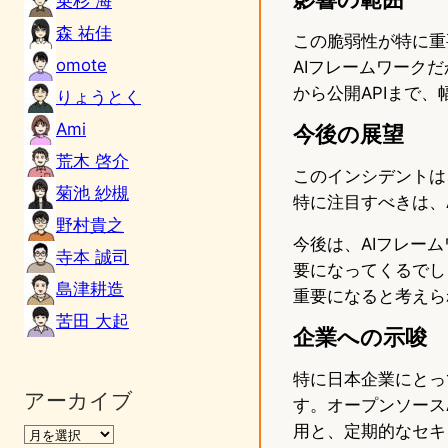
乗杉 海
森 祐佳
この脆弱性が特に重
omote
AIフレームワーク
から公開APIまで
りょうとく
Ami
今後の展望
荒木 啓介
このインシデントは
菊池 紗槻
特に注目すべきは、
野村貴之
今後は、AIフレー
寺本 誠司
要になってくるでし
島津耕造
重要になると考えら
苦田 大起
企業への示唆
特に日本企業にとっ
アーカイブ
す。オープンソース
用と、定期的なセキ