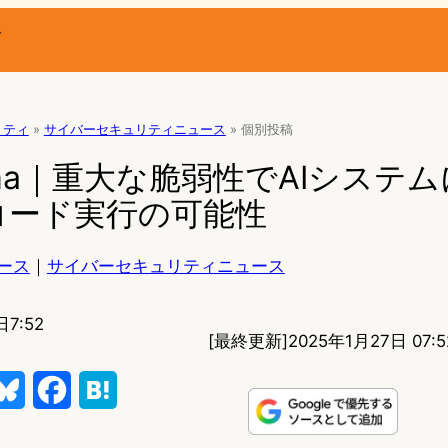
ー
リティ
»
サイバーセキュリティニュース
»
個別投稿
lama｜重大な脆弱性でAIシステム
コード実行の可能性
ース
｜
サイバーセキュリティニュース
日7:52
[最終更新]
2025年1月27日 07:5
B
F
H
l
a
a