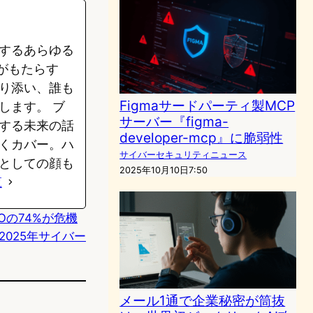
するあらゆる
がもたらす
り添い、誰も
Figmaサードパーティ製MCP
します。 ブ
サーバー『figma-
する未来の話
developer-mcp』に脆弱性
くカバー。ハ
サイバーセキュリティニュース
としての顔も
2025年10月10日7:50
覧
ISOの74%が危機
025年サイバー
メール1通で企業秘密が筒抜