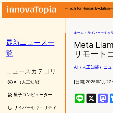
ーTech for Human Evolution
ホーム
»
サイバーセキュ
最新ニュース一
Meta L
覧
リモート
AI（人工知能）ニュ
ニュースカテゴリ
[公開]
2025年1月27
AI（人工知能）
量子コンピューター
L
X
M
サイバーセキュリティ
i
a