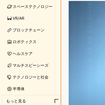
n
s
スペーステクノロジー
e
t
VR/AR
o
ブロックチェーン
d
o
ロボティクス
n
ヘルスケア
マルチスピーシーズ
テクノロジーと社会
半導体
もっと見る