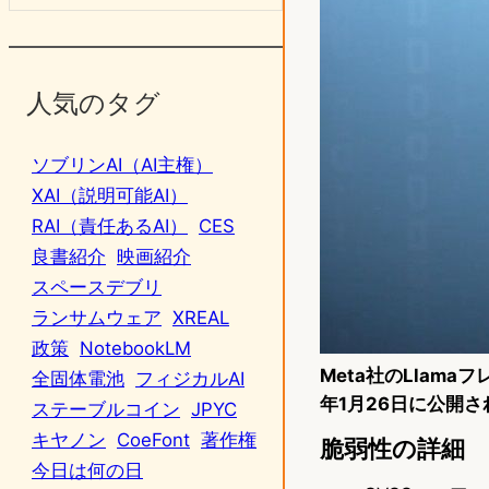
人気のタグ
ソブリンAI（AI主権）
XAI（説明可能AI）
RAI（責任あるAI）
CES
良書紹介
映画紹介
スペースデブリ
ランサムウェア
XREAL
政策
NotebookLM
Meta社のLlam
全固体電池
フィジカルAI
年1月26日に公開さ
ステーブルコイン
JPYC
キヤノン
CoeFont
著作権
脆弱性の詳細
今日は何の日