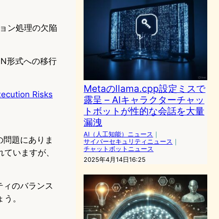
ション処理の欠陥
SON形式への移行
Metaのllama.cpp設定ミスで
ecution Risks
露呈 – AIキャラクターチャッ
トボットが性的な会話を大量
漏洩
AI（人工知能）ニュース
｜
の問題にありま
サイバーセキュリティニュース
｜
チャットボットニュース
されていますが、
2025年4月14日16:25
ティのバランス
ょう。