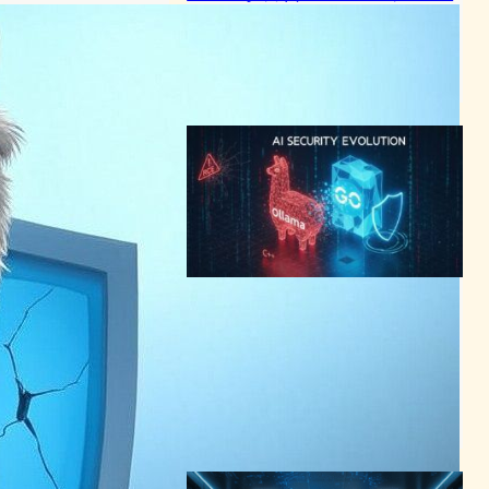
ー構築ツールに未認証リモー
トコード実行の危険
サイバーセキュリティニュース
2025年5月7日7:49
ローカルAIも「検証」の時代
へ。Ollamaの脆弱性事例か
ら学ぶ、安全な開発環境の作
り方
AI（人工知能）ニュース
｜
サイバーセキュリティニュース
2025年11月24日17:05