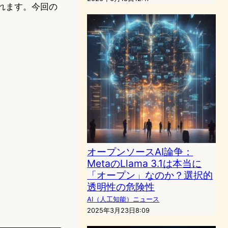
されます。今回の
オープンソースAI論争：
MetaのLlama 3.1は本当に
「オープン」なのか？選択的
透明性の危険性
AI（人工知能）ニュース
2025年3月23日8:09