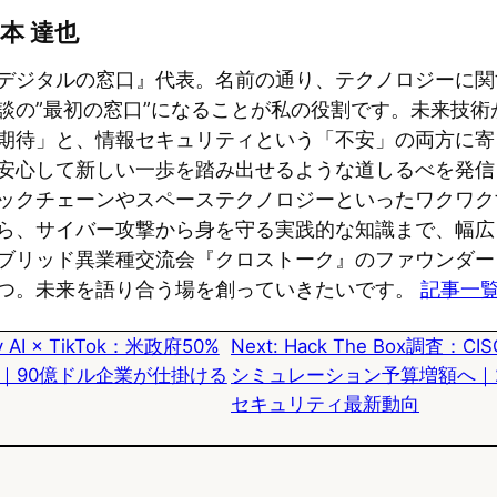
u
c
t
本 達也
e
e
e
デジタルの窓口』代表。名前の通り、テクノロジーに関
s
b
n
談の”最初の窓口”になることが私の役割です。未来技術
期待」と、情報セキュリティという「不安」の両方に寄
k
o
a
安心して新しい一歩を踏み出せるような道しるべを発信
y
o
ックチェーンやスペーステクノロジーといったワクワク
k
ら、サイバー攻撃から身を守る実践的な知識まで、幅広
ブリッド異業種交流会『クロストーク』のファウンダー
つ。未来を語り合う場を創っていきたいです。
記事一
ty AI × TikTok：米政府50%
Next:
Hack The Box調査：C
｜90億ドル企業が仕掛ける
シミュレーション予算増額へ｜2
セキュリティ最新動向