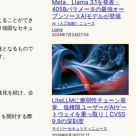
Meta、Llama 3.1を発表：
405Bパラメータの最強オー
プンソースAIモデルが登場
えることができ
AI（人工知能）ニュース
り強固なセキュ
Llama
2024年7月24日7:54
盤となるもので
す。
で進化を続け、企
LiteLLMに脆弱性チェーン発
覚、低権限ユーザーがAIゲー
トウェイを乗っ取り｜CVSS
）を開封する際
9.9の深刻度
サイバーセキュリティニュース
2026年6月18日12:17