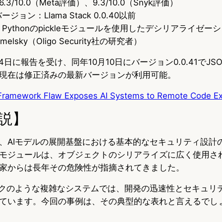
.3/10.0（Meta評価）、9.3/10.0（Snyk評価）
ョン：Llama Stack 0.0.40以前
Pythonのpickleモジュールを使用したデシリアライゼー
melsky（Oligo Security社の研究者）
月24日に報告を受け、同年10月10日にバージョン0.0.41でJ
現在は修正済みの最新バージョンが利用可能。
Framework Flaw Exposes AI Systems to Remote Code Ex
説】
、AIモデルの展開基盤における基本的なセキュリティ設計
ickleモジュールは、オブジェクトのシリアライズに広く使用
家からは長年その危険性が指摘されてきました。
ークのような複雑なシステムでは、開発の迅速性とセキュリ
ています。今回の事例は、その典型的な表れと言えるでし