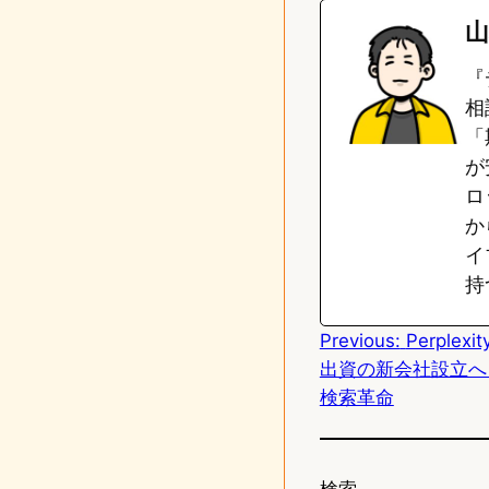
n
s
山
e
t
『
o
相
「
d
が
o
ロ
n
か
イ
持
Previous:
Perplexi
出資の新会社設立へ
検索革命