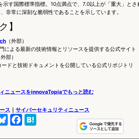
を示す国際標準指標。10点満点で、7.0以上が「重大」と
価は、非常に深刻な脆弱性であることを示しています。
ク】
rch
（外部）
究部門による最新の技術情報とリソースを提供する公式サイト
（外部）
ースコードと技術ドキュメントを公開している公式リポジトリ
ニュースをinnovaTopiaでもっと読む
ュース
｜
サイバーセキュリティニュース
B
F
H
l
a
a