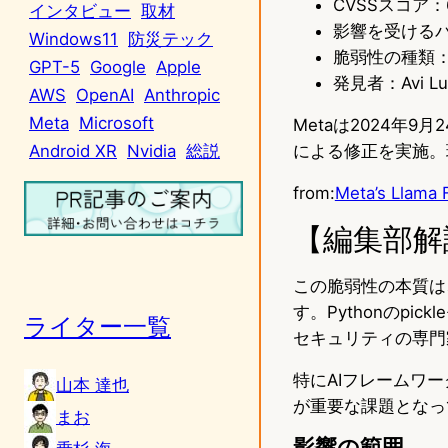
CVSSスコア：6
インタビュー
取材
影響を受けるバージ
Windows11
防災テック
脆弱性の種類：
GPT-5
Google
Apple
発見者：Avi Lu
AWS
OpenAI
Anthropic
Meta
Microsoft
Metaは2024年9
による修正を実施。
Android XR
Nvidia
総説
from:
Meta’s Llama 
【編集部解
この脆弱性の本質は
す。Pythonのp
ライター一覧
セキュリティの専門
特にAIフレームワ
山本 達也
が重要な課題となっ
まお
影響の範囲