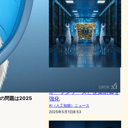
Meta「Llama Guard 4」
「LlamaFirewall」など新AI
セキュリティツール発表――
オープンソースと企業防御を
強化
の問題は2025
AI（人工知能）ニュース
2025年5月1日8:53