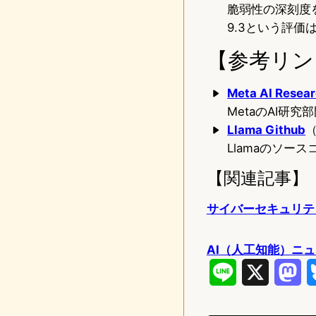
脆弱性の深刻度
9.3という評
【参考リン
Meta AI Resea
MetaのAI研
Llama Github
Llamaのソ
【関連記事】
サイバーセキュリティ
AI（人工知能）ニ
L
X
M
i
a