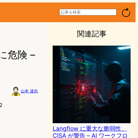
検
索
関連記事
に危険 –
山本 達也
2
Langflow に重大な脆弱性、
CISA が警告 – AI ワークフロ