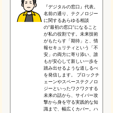
『デジタルの窓口』代表。
d
k
o
a
名前の通り、テクノロジー
o
y
o
に関するあらゆる相談
の”最初の窓口”になること
n
k
が私の役割です。未来技術
がもたらす「期待」と、情
報セキュリティという「不
安」の両方に寄り添い、誰
もが安心して新しい一歩を
踏み出せるような道しるべ
を発信します。 ブロックチ
ェーンやスペーステクノロ
ジーといったワクワクする
未来の話から、サイバー攻
撃から身を守る実践的な知
識まで、幅広くカバー。ハ