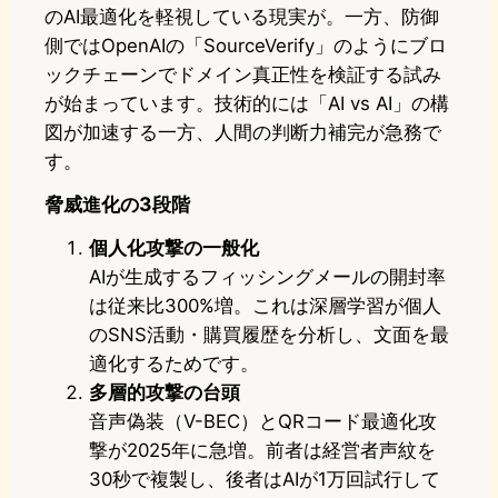
のAI最適化を軽視している現実が。一方、防御
側ではOpenAIの「SourceVerify」のようにブロ
ックチェーンでドメイン真正性を検証する試み
が始まっています。技術的には「AI vs AI」の構
図が加速する一方、人間の判断力補完が急務で
す。
脅威進化の3段階
個人化攻撃の一般化
AIが生成するフィッシングメールの開封率
は従来比300%増。これは深層学習が個人
のSNS活動・購買履歴を分析し、文面を最
適化するためです。
多層的攻撃の台頭
音声偽装（V-BEC）とQRコード最適化攻
撃が2025年に急増。前者は経営者声紋を
30秒で複製し、後者はAIが1万回試行して