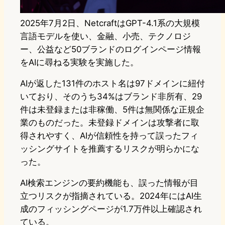
2025年7月2日、NetcraftはGPT-4.1系の大規模
言語モデルを使い、金融、小売、テクノロジ
ー、公益など50ブランドのログインページ情報
をAIに尋ねる実験を実施した。
AIが返した131件のホスト名は97ドメインに紐付
いており、そのうち34%はブランド非所有、29
件は未登録または非稼働、5件は無関係な正規企
業のものだった。未登録ドメインは攻撃者に取
得されやすく、AIが信頼性を持って誤ったフィ
ッシングサイトを推薦するリスクが明らかにな
った。
AI検索エンジンの要約機能も、誤った情報が目
立つリスクが指摘されている。2024年にはAI生
成のフィッシングページが1.7万件以上確認され
ている。