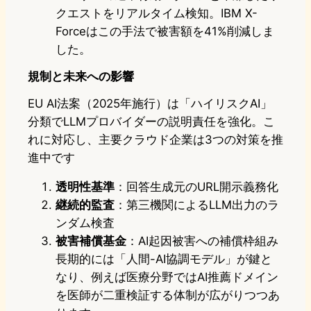
クエストをリアルタイム検知。IBM X-
Forceはこの手法で被害額を41%削減しま
した。
規制と未来への影響
EU AI法案（2025年施行）は「ハイリスクAI」
分類でLLMプロバイダーの説明責任を強化。こ
れに対応し、主要クラウド企業は3つの対策を推
進中です
透明性基準
：回答生成元のURL開示義務化
継続的監査
：第三機関によるLLM出力のラ
ンダム検査
被害補償基金
：AI起因被害への補償枠組み
長期的には「人間-AI協調モデル」が鍵と
なり、例えば医療分野ではAI推薦ドメイン
を医師が二重検証する体制が広がりつつあ