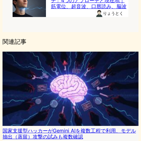
チ」4つのアプローチと現在地｜
筋電位、超音波、口唇読み、脳波
りょうとく
関連記事
国家支援型ハッカーがGemini AIを複数工程で利用、モデル
抽出（蒸留）攻撃の試みも複数確認