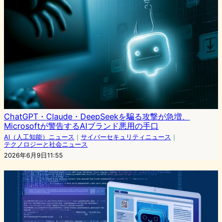
ChatGPT・Claude・DeepSeekを騙る攻撃が急増、
Microsoftが警告するAIブランド悪用の手口
AI（人工知能）ニュース
｜
サイバーセキュリティニュース
｜
テクノロジーと社会ニュース
2026年6月9日11:55