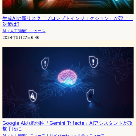
生成AIの新リスク「プロンプトインジェクション」が浮上、
対策は?
AI（人工知能）ニュース
2024年5月27日6:46
Google AIの脆弱性「Gemini Trifecta」AIアシスタントが攻
撃手段に
AI（人工知能）ニュース
｜
サイバーセキュリティニュース