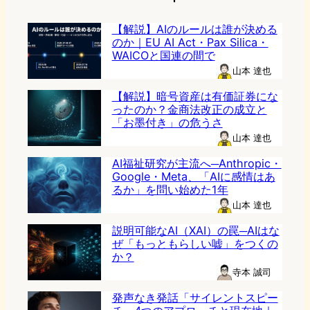
【解説】AIのルールは誰が決める
のか｜EU AI Act・Pax Silica・
WAICOと国連の間で
山本 達也
【解説】暗号資産は有価証券にな
ったのか？金商法改正の成立と
「お墨付き」の危うさ
山本 達也
AI福祉研究が主流へ─Anthropic・
Google・Meta、「AIに感情はあ
るか」を問い始めた1年
山本 達也
説明可能なAI（XAI）の罠─AIはな
ぜ「もっともらしい嘘」をつくの
か？
寺本 誠司
発声なき発話「サイレントスピー