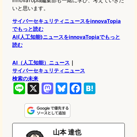
innovaTopia編集部も一緒に学び、考えていきた
いと思います。
サイバーセキュリティニュースをinnovaTopia
でもっと読む
AI(人工知能)ニュースをinnovaTopiaでもっと
読む
AI（人工知能）ニュース
｜
サイバーセキュリティニュース
検索の未来
L
X
M
B
F
H
i
a
l
a
a
n
s
u
c
t
e
t
e
e
e
山本 達也
o
s
b
n