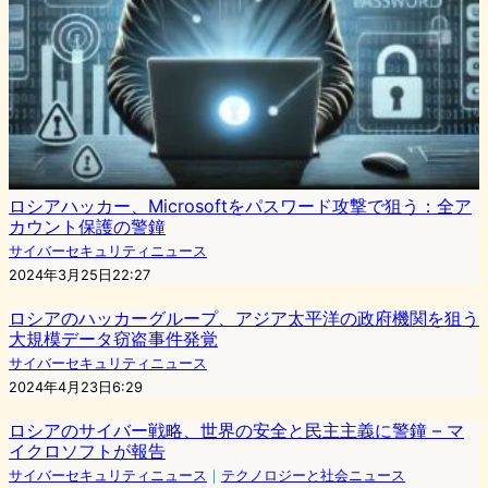
ロシアハッカー、Microsoftをパスワード攻撃で狙う：全ア
カウント保護の警鐘
サイバーセキュリティニュース
2024年3月25日22:27
ロシアのハッカーグループ、アジア太平洋の政府機関を狙う
大規模データ窃盗事件発覚
サイバーセキュリティニュース
2024年4月23日6:29
ロシアのサイバー戦略、世界の安全と民主主義に警鐘 – マ
イクロソフトが報告
サイバーセキュリティニュース
｜
テクノロジーと社会ニュース