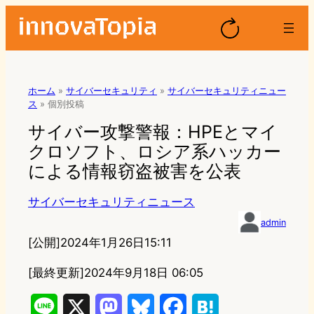
ホーム
»
サイバーセキュリティ
»
サイバーセキュリティニュー
ス
»
個別投稿
サイバー攻撃警報：HPEとマイ
クロソフト、ロシア系ハッカー
による情報窃盗被害を公表
サイバーセキュリティニュース
admin
[公開]
2024年1月26日15:11
[最終更新]
2024年9月18日 06:05
L
X
M
B
F
H