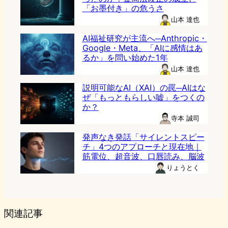
「お墨付き」の危うさ
山本 達也
AI福祉研究が主流へ─Anthropic・
Google・Meta、「AIに感情はあ
るか」を問い始めた1年
山本 達也
説明可能なAI（XAI）の罠─AIはな
ぜ「もっともらしい嘘」をつくの
か？
寺本 誠司
発声なき発話「サイレントスピー
チ」4つのアプローチと現在地｜
筋電位、超音波、口唇読み、脳波
りょうとく
関連記事