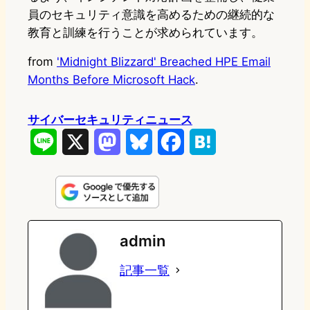
員のセキュリティ意識を高めるための継続的な
教育と訓練を行うことが求められています。
from
'Midnight Blizzard' Breached HPE Email
Months Before Microsoft Hack
.
サイバーセキュリティニュース
L
X
M
B
F
H
i
a
l
a
a
n
s
u
c
t
e
t
e
e
e
admin
o
s
b
n
記事一覧
d
k
o
a
o
y
o