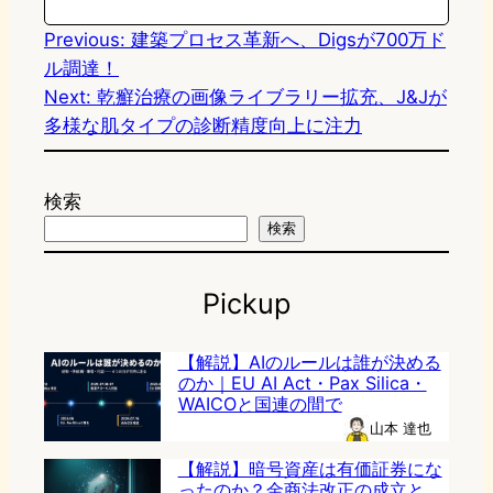
n
k
Previous:
建築プロセス革新へ、Digsが700万ド
ル調達！
Next:
乾癬治療の画像ライブラリー拡充、J&Jが
多様な肌タイプの診断精度向上に注力
検索
検索
Pickup
【解説】AIのルールは誰が決める
のか｜EU AI Act・Pax Silica・
WAICOと国連の間で
山本 達也
【解説】暗号資産は有価証券にな
ったのか？金商法改正の成立と