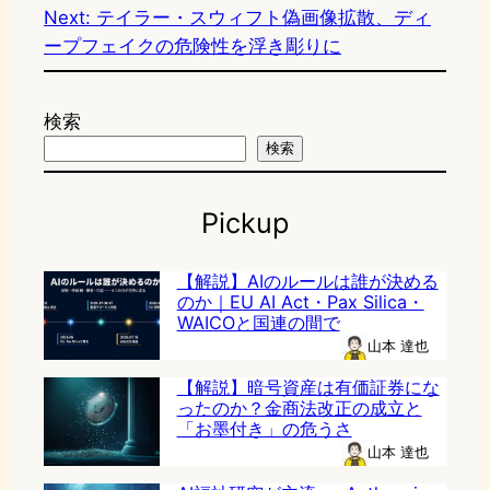
Next:
テイラー・スウィフト偽画像拡散、ディ
ープフェイクの危険性を浮き彫りに
検索
検索
Pickup
【解説】AIのルールは誰が決める
のか｜EU AI Act・Pax Silica・
WAICOと国連の間で
山本 達也
【解説】暗号資産は有価証券にな
ったのか？金商法改正の成立と
「お墨付き」の危うさ
山本 達也