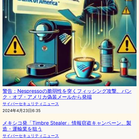
警告：Nespressoの脆弱性を突くフィッシング攻撃、バン
ク・オブ・アメリカ偽装メールから発端
サイバーセキュリティニュース
2024年4月23日6:35
メキシコ発「Timbre Stealer」情報窃盗キャンペーン、製
造・運輸業を狙う
サイバーセキュリティニュース