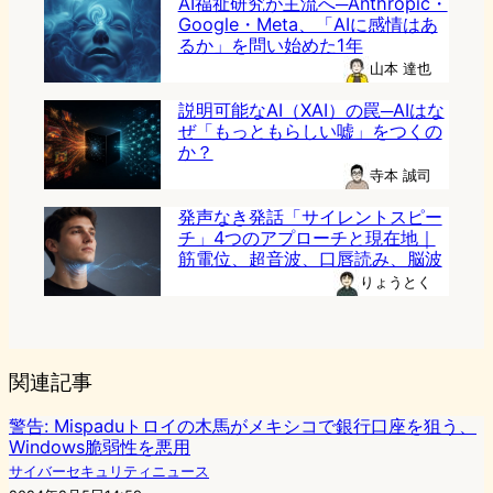
AI福祉研究が主流へ─Anthropic・
Google・Meta、「AIに感情はあ
るか」を問い始めた1年
山本 達也
説明可能なAI（XAI）の罠─AIはな
ぜ「もっともらしい嘘」をつくの
か？
寺本 誠司
発声なき発話「サイレントスピー
チ」4つのアプローチと現在地｜
筋電位、超音波、口唇読み、脳波
りょうとく
関連記事
警告: Mispaduトロイの木馬がメキシコで銀行口座を狙う、
Windows脆弱性を悪用
サイバーセキュリティニュース