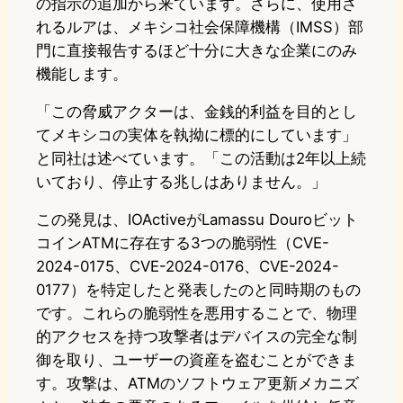
の指示の追加から来ています。さらに、使用さ
れるルアは、メキシコ社会保障機構（IMSS）部
門に直接報告するほど十分に大きな企業にのみ
機能します。
「この脅威アクターは、金銭的利益を目的とし
てメキシコの実体を執拗に標的にしています」
と同社は述べています。「この活動は2年以上続
いており、停止する兆しはありません。」
この発見は、IOActiveがLamassu Douroビット
コインATMに存在する3つの脆弱性（CVE-
2024-0175、CVE-2024-0176、CVE-2024-
0177）を特定したと発表したのと同時期のもの
です。これらの脆弱性を悪用することで、物理
的アクセスを持つ攻撃者はデバイスの完全な制
御を取り、ユーザーの資産を盗むことができま
す。攻撃は、ATMのソフトウェア更新メカニズ