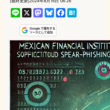
[最終更新]
2024年8月16日 06:26
L
X
M
B
F
H
i
a
l
a
a
n
s
u
c
t
e
t
e
e
e
o
s
b
n
d
k
o
a
o
y
o
n
k