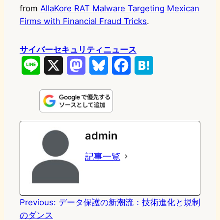
from
AllaKore RAT Malware Targeting Mexican
Firms with Financial Fraud Tricks
.
サイバーセキュリティニュース
L
X
M
B
F
H
i
a
l
a
a
n
s
u
c
t
e
t
e
e
e
admin
o
s
b
n
記事一覧
d
k
o
a
o
y
o
n
k
Previous:
データ保護の新潮流：技術進化と規制
のダンス