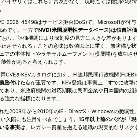
公式アドバイザリではこれらに言及がなく、現時点では憶測の段
。
2026-45498はサービス拒否(DoS)で、Microsoftが付
に低めです。一方で
NVD(米国脆弱性データベース)は独自評
ており、評価機関により深刻度の見方に大きな差がありま
を機能停止させられる」ことの意味は数値以上に重く、無防備な
ェアの本体投下やラテラルムーブメント(横展開)を成功させ
可能性があると考えられます。
が両CVEをKEVカタログに加え、米連邦民間行政機関(FCEB)
義務付けた
点が重要です。KEV登録は事実上「すでに攻撃
であり、米政府機関の対応期限は民間企業や日本国内の組
る強力な指標になります。
2008年から2010年のIE・DirectX・Windowsの脆弱性
derの古い欠陥にも注目すべきでしょう。
15年以上前のバグが「
いる事実
は、レガシー資産を抱える組織の現実的なリスク