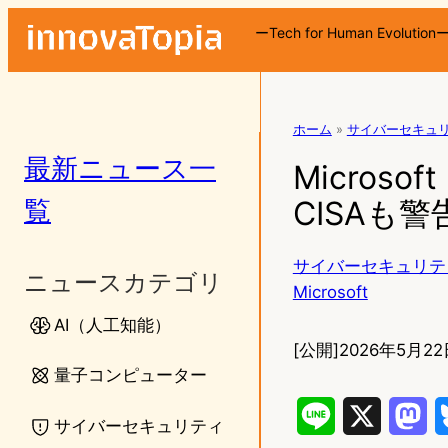
ーTech for Human Evolution
ホーム
»
サイバーセキュ
最新ニュース一
Micros
覧
CISAも
サイバーセキュリテ
ニュースカテゴリ
Microsoft
AI（人工知能）
[公開]
2026年5月22日
量子コンピューター
L
X
M
サイバーセキュリティ