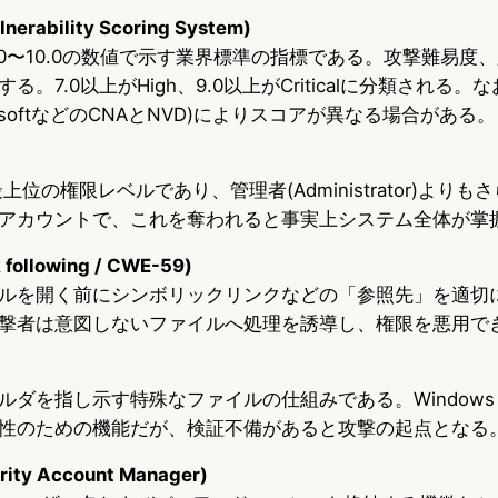
erability Scoring System)
.0〜10.0の数値で示す業界標準の指標である。攻撃難易度
。7.0以上がHigh、9.0以上がCriticalに分類される。
osoftなどのCNAとNVD)によりスコアが異なる場合がある。
最上位の権限レベルであり、管理者(Administrator)より
アカウントで、これを奪われると事実上システム全体が掌
llowing / CWE-59)
ルを開く前にシンボリックリンクなどの「参照先」を適切
撃者は意図しないファイルへ処理を誘導し、権限を悪用で
ダを指し示す特殊なファイルの仕組みである。Windows・
性のための機能だが、検証不備があると攻撃の起点となる
ty Account Manager)