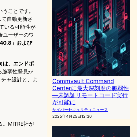
いうことです。
として自動更新さ
っている可能性が
権ユーザーのワ
26040.8」および
向は、エンドポ
る脆弱性発見が
クチャ設計と、よ
Commvault Command
Centerに最大深刻度の脆弱性
—未認証リモートコード実行
が可能に
サイバーセキュリティニュース
2025年4月25日12:30
MITRE社が