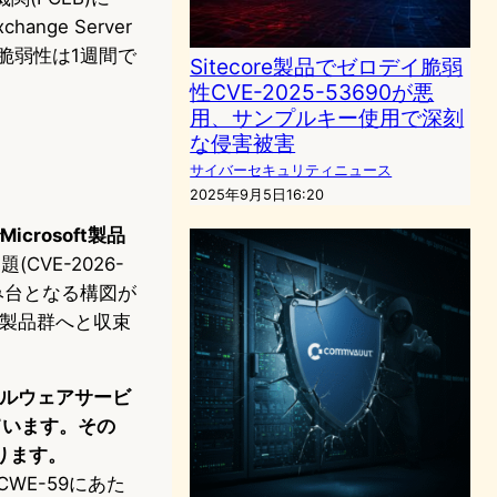
ge Server
tの脆弱性は1週間で
Sitecore製品でゼロデイ脆弱
性CVE-2025-53690が悪
用、サンプルキー使用で深刻
な侵害被害
サイバーセキュリティニュース
2025年9月5日16:20
crosoft製品
題(CVE-2026-
踏み台となる構図が
ム製品群へと収束
チマルウェアサービ
ています。その
ります。
類CWE-59にあた