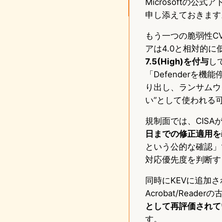
Microsoftの
申し添えておきます
もう一つの脆弱性CVE-
アは4.0と相対的
7.5(High)を付与
し
「Defender
り出し、ランサムウ
い”として使われる
規制面では、CISA
日までの修正適用を
という公的な確認」
対応優先度を判断す
同時にKEVに追加された
Acrobat/Rea
として再評価されて
す。