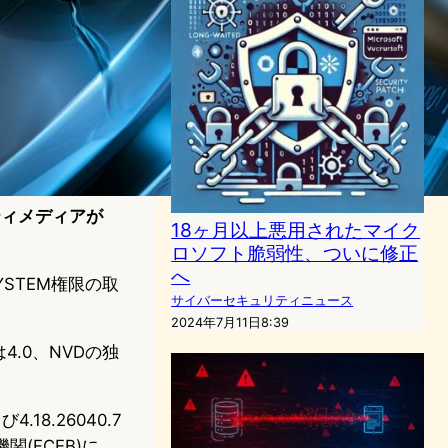
リティメディアが
18ヶ月以上悪用されたマイク
ロソフト脆弱性、ついに修正
へ
YSTEM権限の取
サイバーセキュリティニュース
2024年7月11日8:39
は4.0、NVDの独
び4.18.26040.7
(FCEB)に