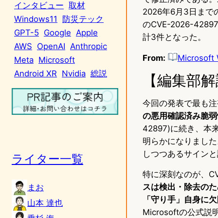
インタビュー
取材
2026年6月3日まで
Windows11
防災テック
のCVE-2026-42
GPT-5
Google
Apple
計3件となった。
AWS
OpenAI
Anthropic
From:
Microsoft 
Meta
Microsoft
Android XR
Nvidia
総説
【編集部解
今回の発表で最も注
の悪用確認済み脆弱
42897)に続き、
明らかになりました。
しつつあるサインと
ライター一覧
特に深刻なのが、CVE
スは検出・除去のため
まお
「守り手」自身に欠
山本 達也
Microsoftの公式