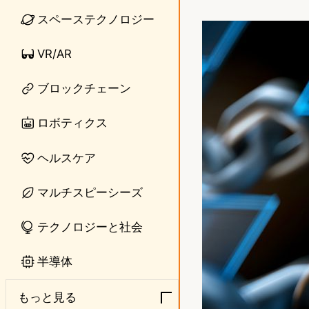
i
a
スペーステクノロジー
n
s
VR/AR
e
t
o
ブロックチェーン
d
ロボティクス
o
ヘルスケア
n
マルチスピーシーズ
テクノロジーと社会
半導体
もっと見る