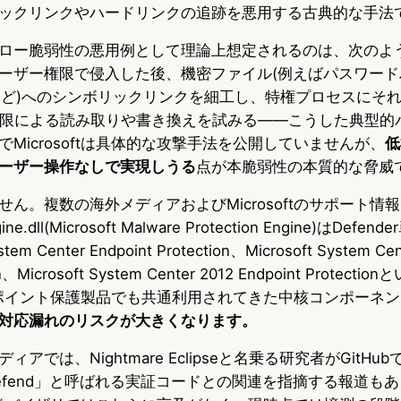
ックリンクやハードリンクの追跡を悪用する古典的な手法
ロー脆弱性の悪用例として理論上想定されるのは、次のよ
ーザー権限で侵入した後、機密ファイル(例えばパスワード
など)へのシンボリックリンクを細工し、特権プロセスにそ
M権限による読み取りや書き換えを試みる――こうした典型的
Microsoftは具体的な攻撃手法を公開していませんが、
低
ーザー操作なしで実現しうる
点が本脆弱性の本質的な脅威
ん。複数の海外メディアおよびMicrosoftのサポート情
dll(Microsoft Malware Protection Engine)はDef
em Center Endpoint Protection、Microsoft System Cen
ion、Microsoft System Center 2012 Endpoint Protec
エンドポイント保護製品でも共通利用されてきた中核コンポーネ
対応漏れのリスクが大きくなります。
アでは、Nightmare Eclipseと名乗る研究者がGitHu
nDefend」と呼ばれる実証コードとの関連を指摘する報道も