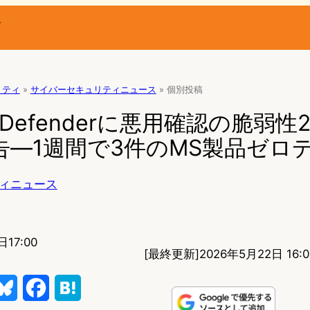
ー
リティ
»
サイバーセキュリティニュース
»
個別投稿
oft Defenderに悪用確認の脆弱性
警告―1週間で3件のMS製品ゼロ
ィニュース
17:00
[最終更新]
2026年5月22日 16:0
B
F
H