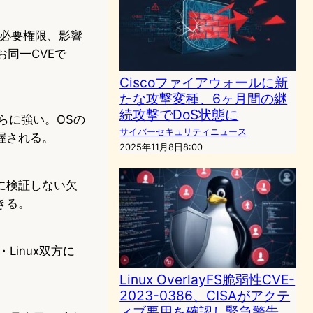
、必要権限、影響
なお同一CVEで
Ciscoファイアウォールに新
たな攻撃変種、6ヶ月間の継
続攻撃でDoS状態に
もさらに強い。OSの
サイバーセキュリティニュース
握される。
2025年11月8日8:00
に検証しない欠
きる。
Linux双方に
。
Linux OverlayFS脆弱性CVE-
2023-0386、CISAがアクテ
ィブ悪用を確認し緊急警告