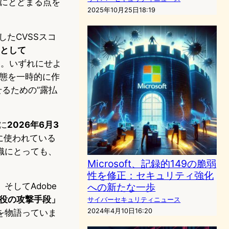
階にとどまる点を
2025年10月25日18:19
与したCVSSスコ
価として
す。いずれにせよ
状態を一時的に作
るための”露払
に
2026年6月3
に使われている
織にとっても、
Microsoft、記録的149の脆弱
性を修正：セキュリティ強化
、そしてAdobe
への新たな一歩
現役の攻撃手段」
サイバーセキュリティニュース
2024年4月10日16:20
を物語っていま