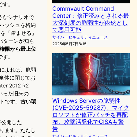
です。
Commvault Command
Center：修正済みとされる最
うなシナリオで
大深刻度の脆弱性が依然とし
ハッシュを格納
て悪用可能
れを「踏ませる」
サイバーセキュリティニュース
パターンが知ら
2025年5月7日8:15
権限から最上位
です。
報によれば、脆弱
ender単体に閉じてお
ter 2012 R2
tionといった旧来の
Windows Serverの脆弱性
ントです。
古い環
(CVE-2025-59287)、マイク
ロソフトが修正パッチを再配
布。攻撃活発化でCISAも警
bで公開した
告
あります。ただし
サイバーセキュリティニュース