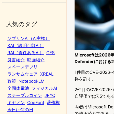
人気のタグ
ソブリンAI（AI主権）
XAI（説明可能AI）
RAI（責任あるAI）
CES
Microsoftは
良書紹介
映画紹介
Defenderにお
スペースデブリ
1件目のCVE-202
ランサムウェア
XREAL
得を許す。
政策
NotebookLM
全固体電池
フィジカルAI
2件目のCVE-2026
ステーブルコイン
JPYC
自評価では7.5であ
キヤノン
CoeFont
著作権
両者はMicrosoft De
今日は何の日
で修正済みである。米