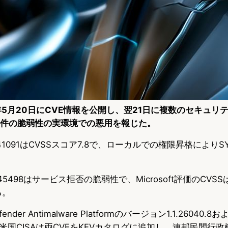
2026年5月20日にCVE情報を公開し、翌21日に複数のセキュ
ける2件の脆弱性の実環境での悪用を報じた。
6-41091はCVSSスコア7.8で、ローカルでの権限昇格によりS
-45498はサービス拒否の脆弱性で、Microsoft評価のCVSS
る。
fender Antimalware Platformのバージョン1.1.26040.8およ
国CISAは両CVEをKEVカタログに追加し、連邦民間行政機関