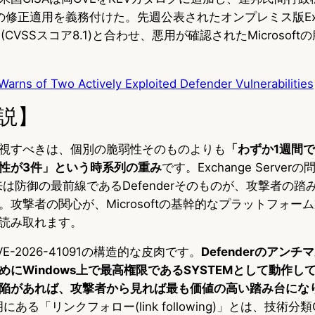
の修正適用を義務付けた。先週公表されたオンプレミス版Exchan
897(CVSSスコア8.1)と合わせ、悪用が確認されたMicrosof
Warns of Two Actively Exploited Defender Vulnerabilities
説】
視すべきは、個別の脆弱性そのものよりも
「わずか1週間でMi
性が3件」という時系列の重み
です。Exchange Serverの問
本来は防御の最前線であるDefenderそのものが、攻撃者の
攻撃者の関心が、Microsoftの基幹的なプラットフォー
読み取れます。
-2026-41091の構造的な皮肉です。
Defenderのアン
にWindows上で最高権限であるSYSTEMとして動作し
陥があれば、攻撃者から見れば最も価値の高い踏み台にな
説明にある「リンクフォロー(link following)」とは、技術分