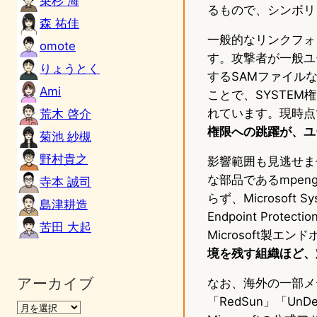
乗杉 海
るもので、シンボリ
森 祐佳
一般的なリンクフォ
omote
す。攻撃者が一般ユ
りょうとく
するSAMファイル
Ami
ことで、SYSTE
れています。現時点で
荒木 啓介
権限への跳躍が、ユ
菊池 紗槻
野村貴之
影響範囲も見逃せませ
な部品であるmpengine.
寺本 誠司
らず、Microsoft Syst
島津耕造
Endpoint Protect
苦田 大起
Microsoft製
境を残す組織ほど、
アーカイブ
なお、海外の一部メディ
「RedSun」「U