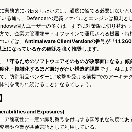
に実務的にお伝えしたいのは、過度に慌てる必要はないと
明記している通り、Defenderの定義ファイルとエンジンは原則
indows個人ユーザーの多くは、すでに対策版に切り替わ
方で、企業の管理端末・オフラインで運用される機器・特
ついては、
Antimalware ClientVersionの番号が「1.1.
0.7」以上になっているかの確認を強く推奨します。
、
「守るためのソフトウェアそのものが攻撃面になる」傾
度化・複雑化するほど避けがたい構造的課題
です。AIによ
て、防御製品ベンダーは”攻撃を受ける前提”でのアーキテ
体制を問われ続けることになるでしょう。
】
abilities and Exposures)
ェア脆弱性に一意の識別番号を付与する国際的な制度である。
究者や企業が共通言語として利用している。