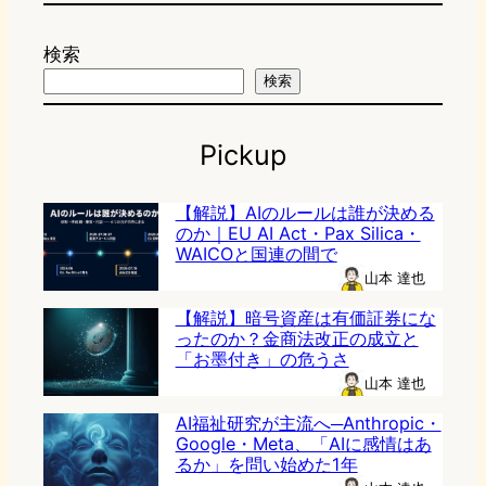
検索
検索
Pickup
【解説】AIのルールは誰が決める
のか｜EU AI Act・Pax Silica・
WAICOと国連の間で
山本 達也
【解説】暗号資産は有価証券にな
ったのか？金商法改正の成立と
「お墨付き」の危うさ
山本 達也
AI福祉研究が主流へ─Anthropic・
Google・Meta、「AIに感情はあ
るか」を問い始めた1年