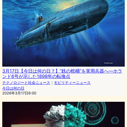
3月17日【今日は何の日？】“鉄の棺桶”を実用兵器へ―ホラ
ンド6号が示した1898年の転換点
テクノロジーと社会ニュース
｜
モビリティーニュース
今日は何の日
2026年3月17日6:00