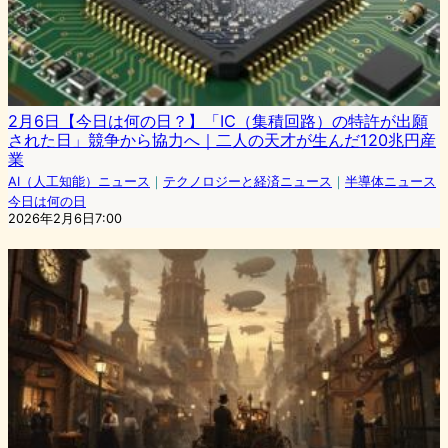
2月6日【今日は何の日？】「IC（集積回路）の特許が出願
された日」競争から協力へ｜二人の天才が生んだ120兆円産
業
AI（人工知能）ニュース
｜
テクノロジーと経済ニュース
｜
半導体ニュース
今日は何の日
2026年2月6日7:00