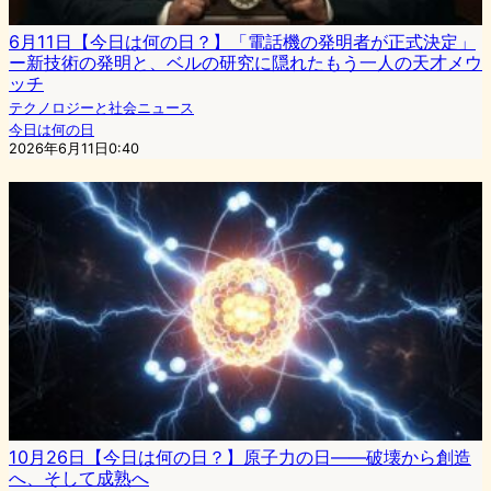
6月11日【今日は何の日？】「電話機の発明者が正式決定」
ー新技術の発明と、ベルの研究に隠れたもう一人の天才メウ
ッチ
テクノロジーと社会ニュース
今日は何の日
2026年6月11日0:40
10月26日【今日は何の日？】原子力の日――破壊から創造
へ、そして成熟へ