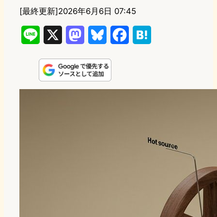
[最終更新]
2026年6月6日 07:45
L
X
M
B
F
H
i
a
l
a
a
n
s
u
c
t
e
t
e
e
e
o
s
b
n
d
k
o
a
o
y
o
n
k