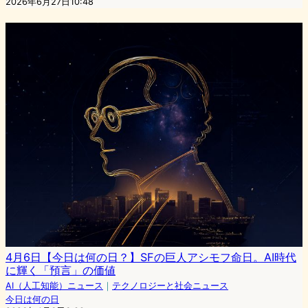
2026年6月27日10:48
4月6日【今日は何の日？】SFの巨人アシモフ命日。AI時代
に輝く「預言」の価値
AI（人工知能）ニュース
｜
テクノロジーと社会ニュース
今日は何の日