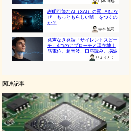
山本 達也
説明可能なAI（XAI）の罠─AIはな
ぜ「もっともらしい嘘」をつくの
か？
寺本 誠司
発声なき発話「サイレントスピー
チ」4つのアプローチと現在地｜
筋電位、超音波、口唇読み、脳波
りょうとく
関連記事