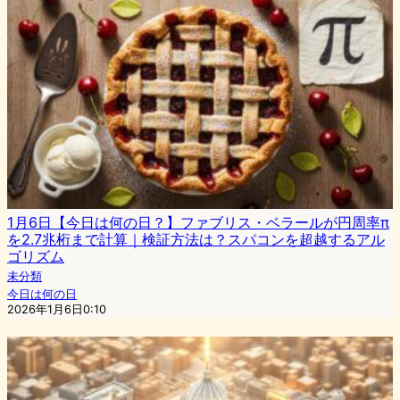
1月6日【今日は何の日？】ファブリス・ベラールが円周率π
を2.7兆桁まで計算｜検証方法は？スパコンを超越するアル
ゴリズム
未分類
今日は何の日
2026年1月6日0:10