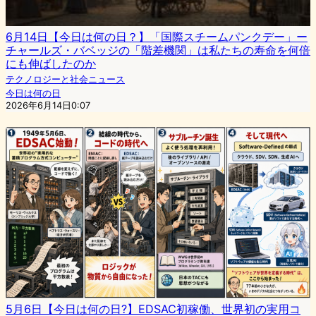
6月14日【今日は何の日？】「国際スチームパンクデー」ー
チャールズ・バベッジの「階差機関」は私たちの寿命を何倍
にも伸ばしたのか
テクノロジーと社会ニュース
今日は何の日
2026年6月14日0:07
5月6日【今日は何の日?】EDSAC初稼働、世界初の実用コ