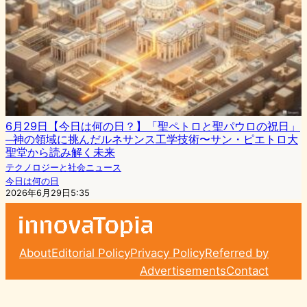
6月29日【今日は何の日？】「聖ペトロと聖パウロの祝日」
─神の領域に挑んだルネサンス工学技術〜サン・ピエトロ大
聖堂から読み解く未来
テクノロジーと社会ニュース
今日は何の日
2026年6月29日5:35
About
Editorial Policy
Privacy Policy
Referred by
Advertisements
Contact