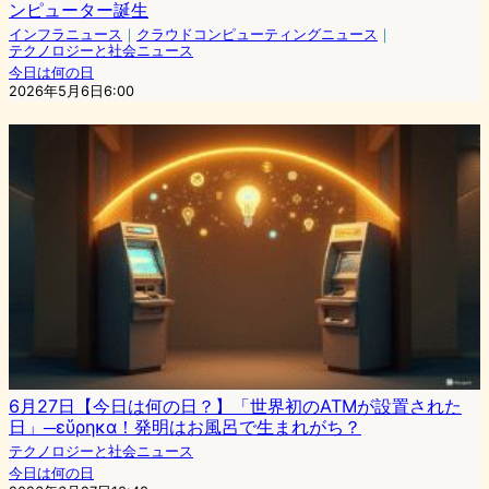
ンピューター誕生
インフラニュース
｜
クラウドコンピューティングニュース
｜
テクノロジーと社会ニュース
今日は何の日
2026年5月6日6:00
6月27日【今日は何の日？】「世界初のATMが設置された
日」─εὕρηκα！発明はお風呂で生まれがち？
テクノロジーと社会ニュース
今日は何の日