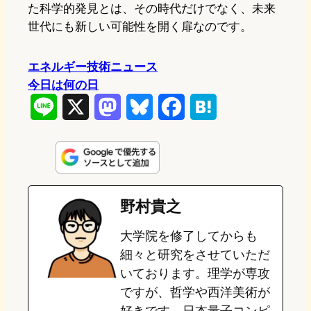
た科学的発見とは、その時代だけでなく、未来
世代にも新しい可能性を開く扉なのです。
エネルギー技術ニュース
今日は何の日
L
X
M
B
F
H
i
a
l
a
a
n
s
u
c
t
e
t
e
e
e
野村貴之
o
s
b
n
大学院を修了してからも
d
k
o
a
細々と研究をさせていただ
o
y
o
いております。理学が専攻
ですが、哲学や西洋美術が
n
k
好きです。日本量子コンピ