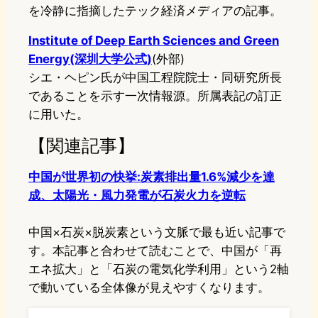
を冷静に指摘したテック経済メディアの記事。
Institute of Deep Earth Sciences and Green
Energy(深圳大学公式)
(外部)
シエ・ヘピン氏が中国工程院院士・同研究所長
であることを示す一次情報源。所属表記の訂正
に用いた。
【関連記事】
中国が世界初の快挙:炭素排出量1.6%減少を達
成、太陽光・風力発電が石炭火力を逆転
中国×石炭×脱炭素という文脈で最も近い記事で
す。本記事と合わせて読むことで、中国が「再
エネ拡大」と「石炭の電気化学利用」という2軸
で動いている全体像が見えやすくなります。