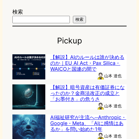
検索
検索
Pickup
【解説】AIのルールは誰が決める
のか｜EU AI Act・Pax Silica・
WAICOと国連の間で
山本 達也
【解説】暗号資産は有価証券にな
ったのか？金商法改正の成立と
「お墨付き」の危うさ
山本 達也
AI福祉研究が主流へ─Anthropic・
Google・Meta、「AIに感情はあ
るか」を問い始めた1年
山本 達也