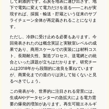
して刺激的です。石炭を地表に運び出さず、地
下で電気に変えて電力だけを送る——これが実
現すれば、採掘・輸送・貯蔵という従来のサプ
ライチェーン全体が再定義されることになりま
す。
ただし、冷静に受け止める必要もあります。今
回発表されたのは概念実証と実験室レベルの成
果であり、商用スケールでの実装には材料コス
ト、長期耐久性、製造プロセス、送電網との統
合といった課題が立ちはだかります。研究チー
ムは2018年から段階的に改良を重ねています
が、商業化までの道のりは決して短くないと見
るべきでしょう。
この発表が今、世界的に注目される背景には、
生成AIやデータセンターの急拡大による電力需
要の爆発的増加があります。再生可能エネルギ