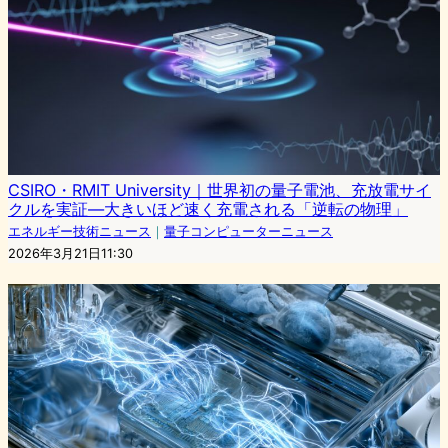
CSIRO・RMIT University｜世界初の量子電池、充放電サイ
クルを実証—大きいほど速く充電される「逆転の物理」
エネルギー技術ニュース
｜
量子コンピューターニュース
2026年3月21日11:30