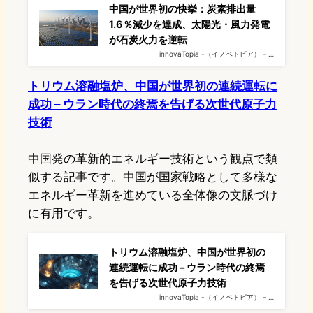
中国が世界初の快挙：炭素排出量
1.6％減少を達成、太陽光・風力発電
が石炭火力を逆転
innovaTopia -（イノベトピア） – …
トリウム溶融塩炉、中国が世界初の連続運転に
成功 – ウラン時代の終焉を告げる次世代原子力
技術
中国発の革新的エネルギー技術という観点で類
似する記事です。中国が国家戦略として多様な
エネルギー革新を進めている全体像の文脈づけ
に有用です。
トリウム溶融塩炉、中国が世界初の
連続運転に成功 – ウラン時代の終焉
を告げる次世代原子力技術
innovaTopia -（イノベトピア） – …