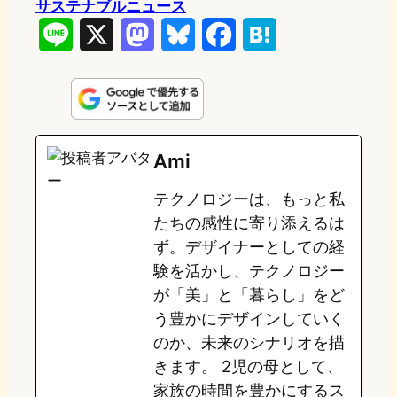
サステナブルニュース
L
X
M
B
F
H
i
a
l
a
a
n
s
u
c
t
e
t
e
e
e
Ami
o
s
b
n
テクノロジーは、もっと私
d
k
o
a
たちの感性に寄り添えるは
o
y
o
ず。デザイナーとしての経
験を活かし、テクノロジー
n
k
が「美」と「暮らし」をど
う豊かにデザインしていく
のか、未来のシナリオを描
きます。 2児の母として、
家族の時間を豊かにするス