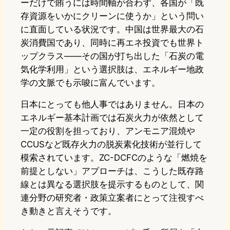
ーだけで賄うには時間軸が合わず、各国が「既
存資源をいかにクリーンに使うか」という問い
に直面している状況です。中国は世界最大の石
炭消費国であり、同時に再エネ投資でも世界ト
ップクラス——その国が打ち出した「石炭の電
気化学利用」という選択肢は、エネルギー地政
学の文脈でも示唆に富んでいます。
日本にとっても他人事ではありません。日本の
エネルギー基本計画では石炭火力が依然として
一定の役割を担っており、アンモニア混焼や
CCUSなど既存火力の脱炭素化技術が並行して
模索されています。ZC-DCFCのような「燃焼を
前提としない」アプローチは、こうした既存路
線とは異なる選択肢を提示するものとして、関
連分野の研究者・政策立案者にとって注視すべ
き動きと言えそうです。