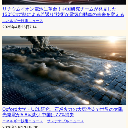
リチウムイオン電池に革命！中国研究チームが発見した
150℃の”熱による若返り”技術が電気自動車の未来を変える
エネルギー技術ニュース
2025年4月26日7:14
Oxford大学・UCL研究、石炭火力の大気汚染で世界の太陽
光発電が5.8%減少 中国は7.7%損失
エネルギー技術ニュース
｜
サステナブルニュース
2026年5月17日18:00