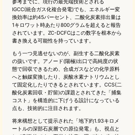
参考までに、現行の最先端技術とされる
IGCC(統合ガス化複合発電)でも、エネルギー変
換効率は約45パーセント、二酸化炭素排出量は
1キロワット時あたり800グラムを超えると報告
されています。ZC-DCFCはこの数字を根本から
書き換える可能性を持っています。
もう一つ見逃せないのが、副生する二酸化炭素
の扱いです。アノード(陽極)出口で高純度の状
態で回収できるため、合成ガスなどの化学原料
へと触媒変換したり、炭酸水素ナトリウムとし
て固定化したりできるとされています。CCS(二
酸化炭素回収・貯留)の課題とされてきた「捕集
コスト」を構造的に下げうる設計になっている
点も、技術的に注目されます。
将来構想として提示された「地下約1.93キロメ
ートルの深部石炭層での原位発電」も、視点と