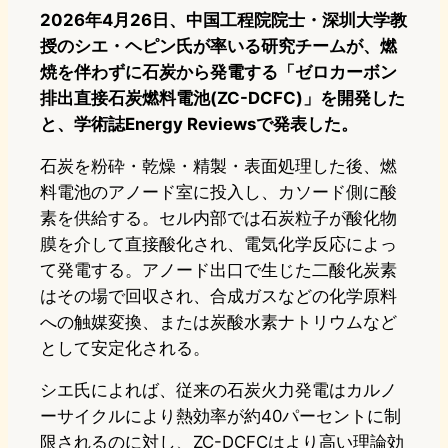
2026年4月26日、中国工程院院士・深圳大学教
授のシエ・ヘピン氏が率いる研究チームが、燃
焼を伴わずに石炭から発電する「ゼロカーボン
排出直接石炭燃料電池(ZC-DCFC)」を開発した
と、学術誌Energy Reviewsで発表した。
石炭を粉砕・乾燥・精製・表面処理した後、燃
料電池のアノード室に投入し、カソード側に酸
素を供給する。セル内部では石炭粒子が酸化物
膜を介して直接酸化され、電気化学反応によっ
て発電する。アノード出口で生じた二酸化炭素
はその場で回収され、合成ガスなどの化学原料
への触媒変換、または炭酸水素ナトリウムなど
として安定化される。
シエ氏によれば、従来の石炭火力発電はカルノ
ーサイクルにより熱効率が約40パーセントに制
限されるのに対し、ZC-DCFCはより高い理論効