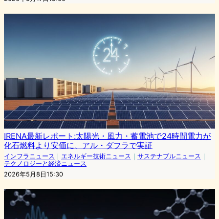
IRENA最新レポート:太陽光・風力・蓄電池で24時間電力が
化石燃料より安価に、アル・ダフラで実証
インフラニュース
｜
エネルギー技術ニュース
｜
サステナブルニュース
｜
テクノロジーと経済ニュース
2026年5月8日15:30