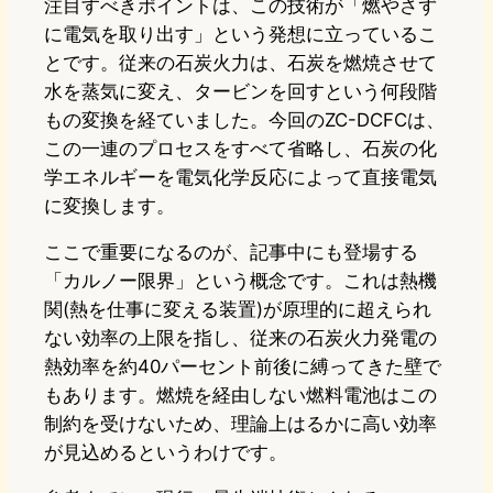
注目すべきポイントは、この技術が「燃やさず
に電気を取り出す」という発想に立っているこ
とです。従来の石炭火力は、石炭を燃焼させて
水を蒸気に変え、タービンを回すという何段階
もの変換を経ていました。今回のZC-DCFCは、
この一連のプロセスをすべて省略し、石炭の化
学エネルギーを電気化学反応によって直接電気
に変換します。
ここで重要になるのが、記事中にも登場する
「カルノー限界」という概念です。これは熱機
関(熱を仕事に変える装置)が原理的に超えられ
ない効率の上限を指し、従来の石炭火力発電の
熱効率を約40パーセント前後に縛ってきた壁で
もあります。燃焼を経由しない燃料電池はこの
制約を受けないため、理論上はるかに高い効率
が見込めるというわけです。