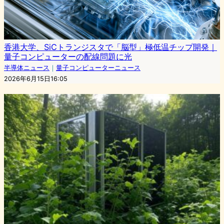
香港大学、SiCトランジスタで「脳型」極低温チップ開発｜
量子コンピューターの配線問題に光
半導体ニュース
｜
量子コンピューターニュース
2026年6月15日16:05