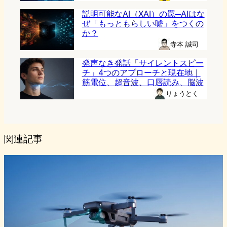
説明可能なAI（XAI）の罠─AIはな
ぜ「もっともらしい嘘」をつくの
か？
寺本 誠司
発声なき発話「サイレントスピー
チ」4つのアプローチと現在地｜
筋電位、超音波、口唇読み、脳波
りょうとく
関連記事