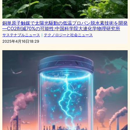
銅単原子触媒で太陽光駆動の低温プロパン脱水素技術を開発
—CO2削減70%の可能性:中国科学院大連化学物理研究所
サステナブルニュース
｜
テクノロジーと社会ニュース
2025年4月16日18:29