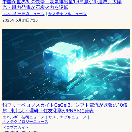
中国が世界初の快挙：炭素排出量1.6％減少を達成、太陽
光・風力発電が石炭火力を逆転
エネルギー技術ニュース
｜
サステナブルニュース
2025年5月31日7:26
鉛フリーペロブスカイトCsGeI3、シフト電流が既報の10倍
超─東北大・理研・住友化学がPNASに発表
エネルギー技術ニュース
｜
サステナブルニュース
｜
ナノテクノロジーニュース
ペロブスカイト