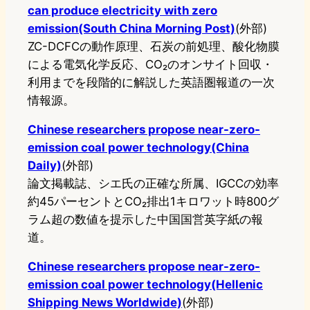
can produce electricity with zero
emission(South China Morning Post)
(外部)
ZC-DCFCの動作原理、石炭の前処理、酸化物膜
による電気化学反応、CO₂のオンサイト回収・
利用までを段階的に解説した英語圏報道の一次
情報源。
Chinese researchers propose near-zero-
emission coal power technology(China
Daily)
(外部)
論文掲載誌、シエ氏の正確な所属、IGCCの効率
約45パーセントとCO₂排出1キロワット時800グ
ラム超の数値を提示した中国国営英字紙の報
道。
Chinese researchers propose near-zero-
emission coal power technology(Hellenic
Shipping News Worldwide)
(外部)