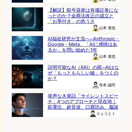
【解説】暗号資産は有価証券にな
ったのか？金商法改正の成立と
「お墨付き」の危うさ
山本 達也
AI福祉研究が主流へ─Anthropic・
Google・Meta、「AIに感情はあ
るか」を問い始めた1年
山本 達也
説明可能なAI（XAI）の罠─AIはな
ぜ「もっともらしい嘘」をつくの
か？
寺本 誠司
発声なき発話「サイレントスピー
チ」4つのアプローチと現在地｜
筋電位、超音波、口唇読み、脳波
りょうとく