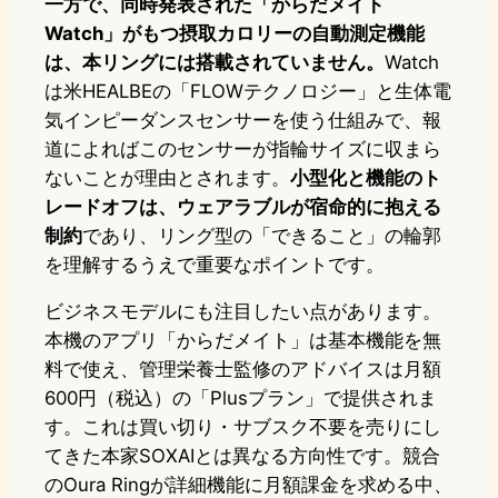
一方で、同時発表された「からだメイト
Watch」がもつ摂取カロリーの自動測定機能
は、本リングには搭載されていません。
Watch
は米HEALBEの「FLOWテクノロジー」と生体電
気インピーダンスセンサーを使う仕組みで、報
道によればこのセンサーが指輪サイズに収まら
ないことが理由とされます。
小型化と機能のト
レードオフは、ウェアラブルが宿命的に抱える
制約
であり、リング型の「できること」の輪郭
を理解するうえで重要なポイントです。
ビジネスモデルにも注目したい点があります。
本機のアプリ「からだメイト」は基本機能を無
料で使え、管理栄養士監修のアドバイスは月額
600円（税込）の「Plusプラン」で提供されま
す。これは買い切り・サブスク不要を売りにし
てきた本家SOXAIとは異なる方向性です。競合
のOura Ringが詳細機能に月額課金を求める中、