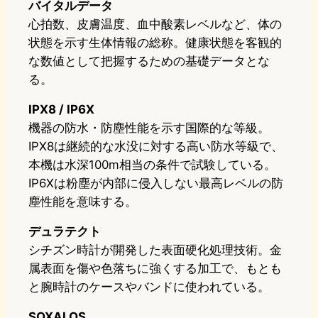
バイタルデータ
心拍数、皮膚温度、血中酸素レベルなど、体の
状態を示す生体情報の総称。健康状態を客観的
な数値として把握するための基礎データとな
る。
IPX8 / IP6X
機器の防水・防塵性能を示す国際的な等級。
IPX8は継続的な水没に対する高い防水等級で、
本機は水深100m相当の条件で試験している。
IP6Xは粉塵が内部に侵入しない最高レベルの防
塵性能を意味する。
デュラテクト
シチズン時計が開発した表面硬化処理技術。金
属表面を傷や色落ちに強くする加工で、もとも
と腕時計のケースやバンドに使われている。
SOXAI OS