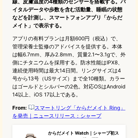
線、皮膚温度の4種類のセンサーを搭載する。バ
イタルデータや歩数を含む活動量、睡眠の状態
などを計測し、スマートフォンアプリ「からだ
メイト」で表示する。
アプリの有料プランは月額600円（税込）で、
管理栄養士監修のアドバイスを提供する。本体
は幅6.7mm、厚み2.8mm、質量2.1〜3.1gで、外
側にチタニウムを採用する。防水性能はIPX8、
連続使用時間は最大14日間。リングサイズは4
号から13号（USサイズ）まで全10種類。カラー
はゴールドとシルバーの2色。対応OSはAndroid
14以上、iOS 17以上である。
From:
スマートリング「からだメイト Ring」
を発売｜ニュースリリース：シャープ
からだメイト Watch｜シャープ初ス