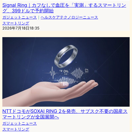
Signal Ring｜カフなしで血圧を「実測」するスマートリン
グ、399ドルで予約開始
ガジェットニュース
｜
ヘルスケアテクノロジーニュース
スマートリング
2026年7月18日18:35
NTTドコモがSOXAI RING 2を発売、サブスク不要の国産ス
マートリングが全国展開へ
ガジェットニュース
スマートリング