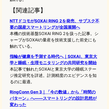
【関連記事】
NTTドコモがSOXAI RING 2を発売、サブスク不
要の国産スマートリングが全国展開へ
本機の技術基盤SOXAI RING 2を扱った記事。シ
ャープがSOXAIの量産を技術支援した前史にも
触れている。
指輪が健康を予測する時代へ｜SOXAI、東京大
学と睡眠・生理モニタリングの共同研究を開始
本記事で触れたSOXAIと東京大学の睡眠ステー
ジ推定研究を詳述。計測精度のエビデンスを知
るのに最適。
RingConn Gen 3｜「今の数値」から「時間の
パターン」へ——スマートリングの設計思想が
変わった