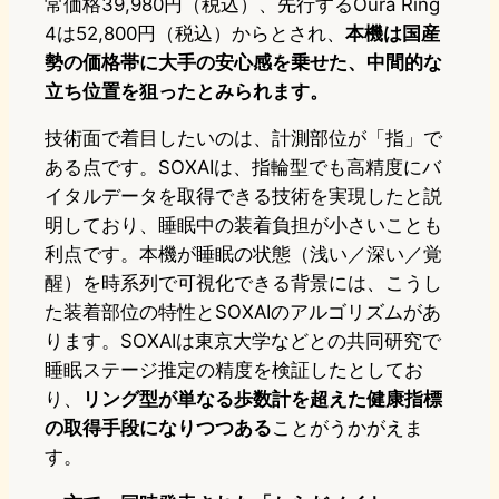
常価格39,980円（税込）、先行するOura Ring
4は52,800円（税込）からとされ、
本機は国産
勢の価格帯に大手の安心感を乗せた、中間的な
立ち位置を狙ったとみられます。
技術面で着目したいのは、計測部位が「指」で
ある点です。SOXAIは、指輪型でも高精度にバ
イタルデータを取得できる技術を実現したと説
明しており、睡眠中の装着負担が小さいことも
利点です。本機が睡眠の状態（浅い／深い／覚
醒）を時系列で可視化できる背景には、こうし
た装着部位の特性とSOXAIのアルゴリズムがあ
ります。SOXAIは東京大学などとの共同研究で
睡眠ステージ推定の精度を検証したとしてお
り、
リング型が単なる歩数計を超えた健康指標
の取得手段になりつつある
ことがうかがえま
す。