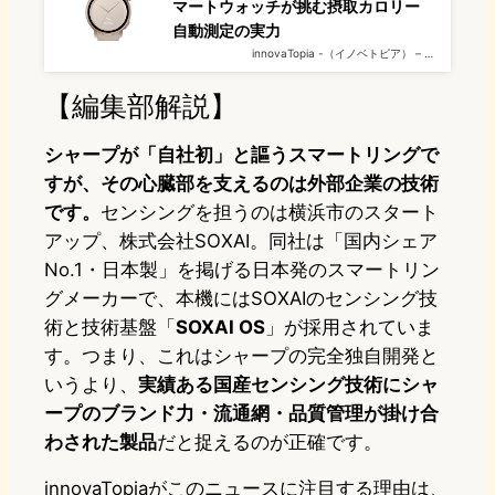
マートウォッチが挑む摂取カロリー
自動測定の実力
innovaTopia -（イノベトピア） – …
【編集部解説】
シャープが「自社初」と謳うスマートリングで
すが、その心臓部を支えるのは外部企業の技術
です。
センシングを担うのは横浜市のスタート
アップ、株式会社SOXAI。同社は「国内シェア
No.1・日本製」を掲げる日本発のスマートリン
グメーカーで、本機にはSOXAIのセンシング技
術と技術基盤「
SOXAI OS
」が採用されていま
す。つまり、これはシャープの完全独自開発と
いうより、
実績ある国産センシング技術にシャ
ープのブランド力・流通網・品質管理が掛け合
わされた製品
だと捉えるのが正確です。
innovaTopiaがこのニュースに注目する理由は、