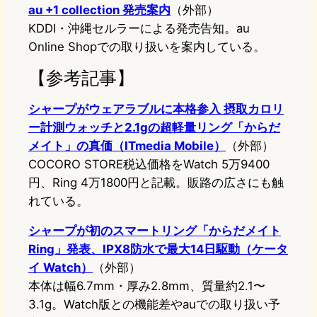
au +1 collection 発売案内
（外部）
KDDI・沖縄セルラーによる発売告知。au
Online Shopでの取り扱いを案内している。
【参考記事】
シャープがウェアラブルに本格参入 摂取カロリ
ー計測ウォッチと2.1gの超軽量リング「からだ
メイト」の真価（ITmedia Mobile）
（外部）
COCORO STORE税込価格をWatch 5万9400
円、Ring 4万1800円と記載。販路の広さにも触
れている。
シャープが初のスマートリング「からだメイト
Ring」発表、IPX8防水で最大14日駆動（ケータ
イ Watch）
（外部）
本体は幅6.7mm・厚み2.8mm、質量約2.1〜
3.1g。Watch版との機能差やauでの取り扱い予