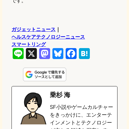
です。
ガジェットニュース
｜
ヘルスケアテクノロジーニュース
スマートリング
L
X
M
B
F
H
i
a
l
a
a
n
s
u
c
t
e
t
e
e
e
乗杉 海
o
s
b
n
SF小説やゲームカルチャー
d
k
o
a
をきっかけに、エンターテ
o
y
o
インメントとテクノロジー