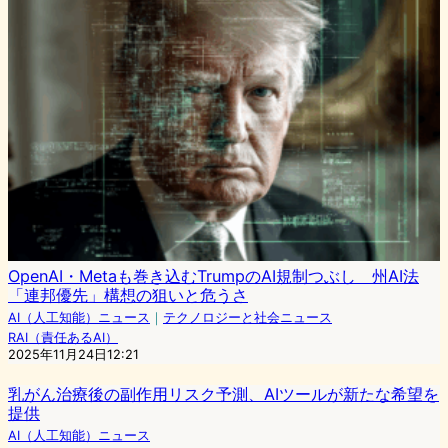
OpenAI・Metaも巻き込むTrumpのAI規制つぶし 州AI法
「連邦優先」構想の狙いと危うさ
AI（人工知能）ニュース
｜
テクノロジーと社会ニュース
RAI（責任あるAI）
2025年11月24日12:21
乳がん治療後の副作用リスク予測、AIツールが新たな希望を
提供
AI（人工知能）ニュース