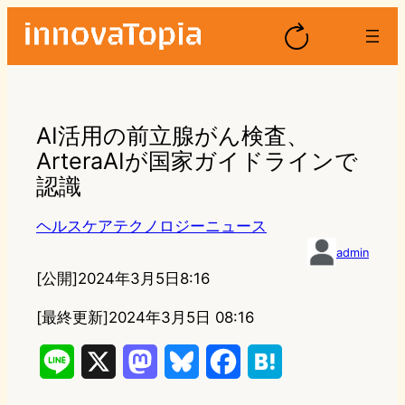
AI活用の前立腺がん検査、
ArteraAIが国家ガイドラインで
認識
ヘルスケアテクノロジーニュース
admin
[公開]
2024年3月5日8:16
[最終更新]
2024年3月5日 08:16
L
X
M
B
F
H
i
a
l
a
a