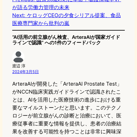
が語る労働力管理の未来
o
s
b
n
Next:
ケロッグCEOの夕食シリアル提案、食品
d
k
o
a
医療専門家から批判の嵐
o
y
o
“AI活用の前立腺がん検査、ArteraAIが国家ガイド
n
k
ラインで認識” への1件のフィードバック
渡辺 淳
2024年3月5日
ArteraAIが開発した「ArteraAI Prostate Test」
がNCCN臨床実践ガイドラインで認識されたこ
とは、AIを活用した医療技術の進歩における重
要なマイルストーンだと思います。このテクノ
ロジーが前立腺がんの診断と治療において、医
療従事者に重要な情報を提供し、患者の治療結
果を改善する可能性を持つことは非常に興味深