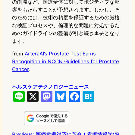
の削減など、医療全体に対してポジティブな影
響をもたらすことが予想されます。しかし、そ
のためには、技術の精度を保証するための厳格
な検証プロセスや、倫理的な問題に対処するた
めのガイドラインの整備が引き続き重要となり
ます。
from
ArteraAI’s Prostate Test Earns
Recognition in NCCN Guidelines for Prostate
Cancer
.
ヘルスケアテクノロジーニュース
L
X
M
B
F
H
i
a
l
a
a
n
s
u
c
t
e
t
e
e
e
Previous:
医療危機対応に革命！看護情報学VP