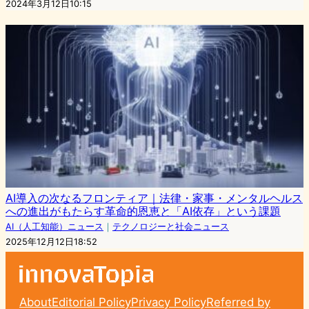
2024年3月12日10:15
AI導入の次なるフロンティア｜法律・家事・メンタルヘルス
への進出がもたらす革命的恩恵と「AI依存」という課題
AI（人工知能）ニュース
｜
テクノロジーと社会ニュース
2025年12月12日18:52
About
Editorial Policy
Privacy Policy
Referred by