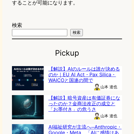
することが可能になります。
検索
検索
Pickup
【解説】AIのルールは誰が決める
のか｜EU AI Act・Pax Silica・
WAICOと国連の間で
山本 達也
【解説】暗号資産は有価証券にな
ったのか？金商法改正の成立と
「お墨付き」の危うさ
山本 達也
AI福祉研究が主流へ─Anthropic・
Google・Meta、「AIに感情はあ