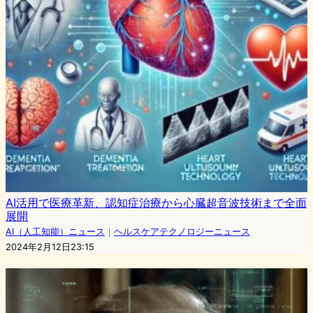
AI活用で医療革新、認知症治療から心臓超音波技術まで全面
展開
AI（人工知能）ニュース
｜
ヘルスケアテクノロジーニュース
2024年2月12日23:15