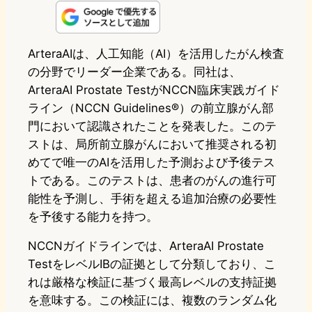
n
s
u
c
t
e
t
e
e
e
ArteraAIは、人工知能（AI）を活用したがん検査
の分野でリーダー企業である。同社は、
o
s
b
n
ArteraAI Prostate TestがNCCN臨床実践ガイド
d
k
o
a
ライン（NCCN Guidelines®）の前立腺がん部
o
y
o
門において認識されたことを発表した。このテ
ストは、局所前立腺がんにおいて推奨される初
n
k
めてで唯一のAIを活用した予測および予後テス
トである。このテストは、患者のがんの進行可
能性を予測し、手術を超える追加治療の必要性
を予後する能力を持つ。
NCCNガイドラインでは、ArteraAI Prostate
TestをレベルIBの証拠として分類しており、こ
れは厳格な検証に基づく最高レベルの支持証拠
を意味する。この検証には、複数のランダム化