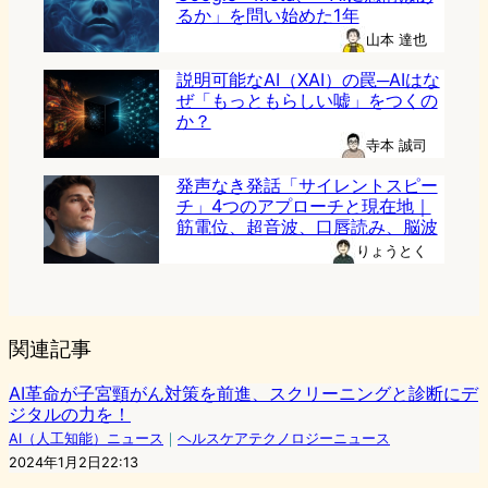
るか」を問い始めた1年
山本 達也
説明可能なAI（XAI）の罠─AIはな
ぜ「もっともらしい嘘」をつくの
か？
寺本 誠司
発声なき発話「サイレントスピー
チ」4つのアプローチと現在地｜
筋電位、超音波、口唇読み、脳波
りょうとく
関連記事
AI革命が子宮頸がん対策を前進、スクリーニングと診断にデ
ジタルの力を！
AI（人工知能）ニュース
｜
ヘルスケアテクノロジーニュース
2024年1月2日22:13