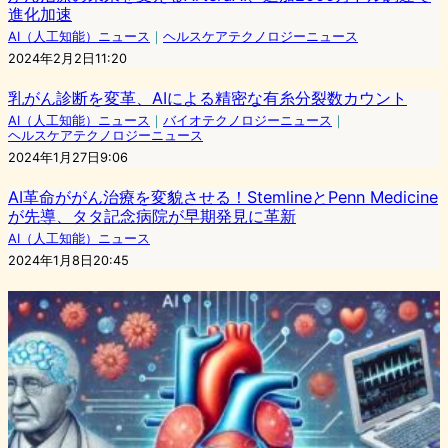
進化加速
AI（人工知能）ニュース
｜
ヘルスケアテクノロジーニュース
2024年2月2日11:20
乳がん診断を変革、AIによる精密な有糸分裂数カウント
AI（人工知能）ニュース
｜
バイオテクノロジーニュース
｜
ヘルスケアテクノロジーニュース
2024年1月27日9:06
AI革命ががん治療を変貌させる！StemlineとPenn Medicine
が先導、タタ記念病院が早期発見に革新
AI（人工知能）ニュース
2024年1月8日20:45