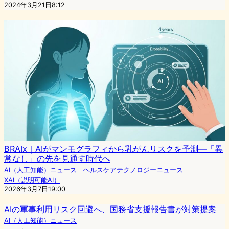
2024年3月21日8:12
BRAIx｜AIがマンモグラフィから乳がんリスクを予測—「異
常なし」の先を見通す時代へ
AI（人工知能）ニュース
｜
ヘルスケアテクノロジーニュース
XAI（説明可能AI）
2026年3月7日19:00
AIの軍事利用リスク回避へ、国務省支援報告書が対策提案
AI（人工知能）ニュース