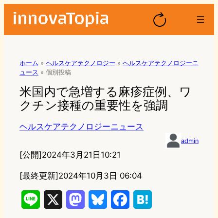
ホーム
»
ヘルスケアテクノロジー
»
ヘルスケアテクノロジーニ
ュース
»
個別投稿
米国内で急増する麻疹症例、ワ
クチン接種の重要性を強調
ヘルスケアテクノロジーニュース
admin
[公開]
2024年3月21日10:21
[最終更新]
2024年10月3日 06:04
L
X
M
B
F
H
i
a
l
a
a