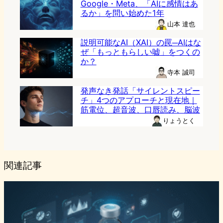
Google・Meta、「AIに感情はあ
るか」を問い始めた1年
山本 達也
説明可能なAI（XAI）の罠─AIはな
ぜ「もっともらしい嘘」をつくの
か？
寺本 誠司
発声なき発話「サイレントスピー
チ」4つのアプローチと現在地｜
筋電位、超音波、口唇読み、脳波
りょうとく
関連記事