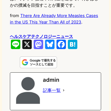
かの撲滅を目指すことが重要です。
from
There Are Already More Measles Cases
in the US This Year Than All of 2023
.
ヘルスケアテクノロジーニュース
L
X
M
B
F
H
i
a
l
a
a
n
s
u
c
t
e
t
e
e
e
admin
o
s
b
n
記事一覧
d
k
o
a
o
y
o
n
k