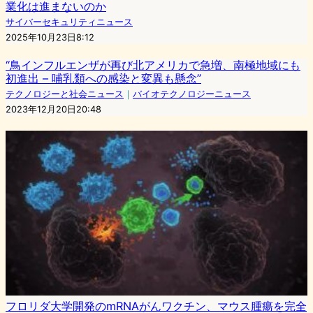
業化は進まないのか
サイバーセキュリティニュース
2025年10月23日8:12
“鳥インフルエンザが再び北アメリカで急増、南極地域にも
初進出 – 哺乳類への感染と変異も懸念”
テクノロジーと社会ニュース
｜
バイオテクノロジーニュース
2023年12月20日20:48
フロリダ大学開発のmRNAがんワクチン、マウス腫瘍を完全