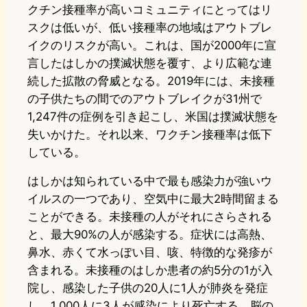
クチン接種率が高いコミュニティにとってはリ
スクは低いが、低い接種率の地域はアウトブレ
イクのリスクが高い。これは、国が2000年に宣
言したはしかの撲滅状態を覆す、より広範な連
続した拡散の脅威となる。2019年には、未接種
の子供たちの間でのアウトブレイクが31州で
1,247件の症例を引き起こし、米国は撲滅状態を
失いかけた。それ以来、ワクチン接種率は低下
している。
はしかは知られている中で最も感染力が強いウ
イルスの一つであり、空気中に最大2時間留まる
ことができる。未接種の人がそれにさらされる
と、最大90%の人が感染する。症状には高熱、
鼻水、赤くて水っぽい目、咳、特徴的な発疹が
含まれる。未接種のはしか患者の約5分の1が入
院し、感染した子供の20人に1人が肺炎を発症
し、1,000人に3人が感染により死亡する。脳の