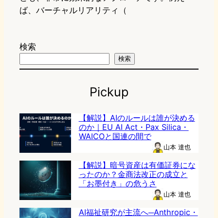
ば、バーチャルリアリティ（
検索
検索
Pickup
【解説】AIのルールは誰が決める
のか｜EU AI Act・Pax Silica・
WAICOと国連の間で
山本 達也
【解説】暗号資産は有価証券にな
ったのか？金商法改正の成立と
「お墨付き」の危うさ
山本 達也
AI福祉研究が主流へ─Anthropic・