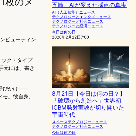
「1枚のメ
五輪、AIが変えた採点の真実
AI（人工知能）ニュース
｜
テクノロジーとエンタメニュース
｜
テクノロジーと社会ニュース
｜
テクノロジーと経済ニュース
今日は何の日
2026年2月22日7:00
コンピューティン
リック・タイプ
手元には、書き
呼びかけ——
8月21日【今日は何の日？】
メモ。彼自身、
「破壊から創造へ」世界初
ICBM発射実験が切り開いた
宇宙時代
スペーステクノロジーニュース
｜
テクノロジーと社会ニュース
今日は何の日