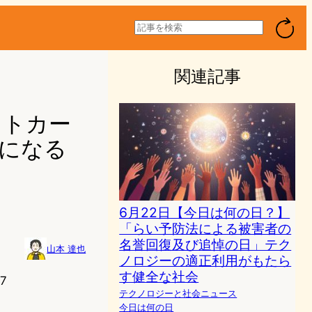
検
索
関連記事
メトカー
ラになる
6月22日【今日は何の日？】
「らい予防法による被害者の
名誉回復及び追悼の日」テク
山本 達也
ノロジーの適正利用がもたら
す健全な社会
7
テクノロジーと社会ニュース
今日は何の日