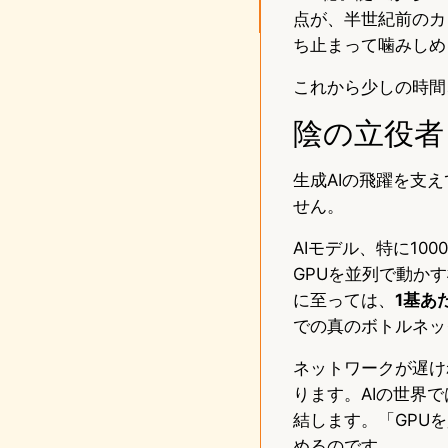
点が、半世紀前のカ
ち止まって噛みしめ
これから少しの時間
陰の立役者
生成AIの飛躍を支
せん。
AIモデル、特に10
GPUを並列で動かす構
に至っては、
1基あ
での真のボトルネッ
ネットワークが遅け
ります。AIの世界
結します。「GPU
めるのです。