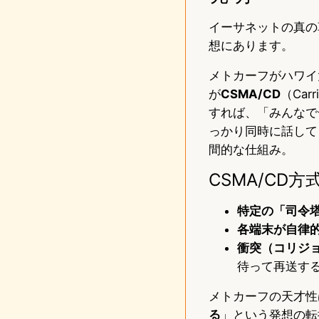
イーサネットの真の
想にあります。
メトカーフがハワイ
が
CSMA/CD
（Carr
すれば、「みんなで
っかり同時に話して
間的な仕組み。
CSMA/CD
特定の「司令
各端末が自律
衝突（コリジ
待って再送す
メトカーフの天才性
る
」という発想の転