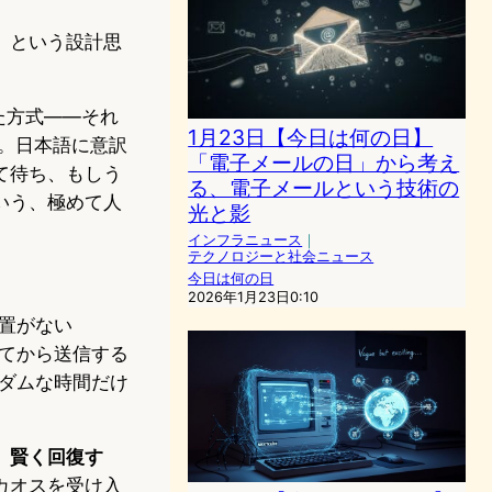
」
という設計思
た方式——それ
1月23日【今日は何の日】
ion）です。日本語に意訳
「電子メールの日」から考え
て待ち、もしう
る、電子メールという技術の
いう、極めて人
光と影
インフラニュース
｜
テクノロジーと社会ニュース
今日は何の日
2026年1月23日0:10
置がない
てから送信する
ダムな時間だけ
、賢く回復す
カオスを受け入