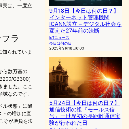
事実は、一度立
9月18日【今日は何の日？】
インターネット管理機関
ICANN設立 – デジタル社会を
変えた27年前の決断
ンフラ
IoTニュース
今日は何の日
2025年9月18日6:00
に知られていま
千から数万基の
00/GB300）
きました。ここ
領域なのです。
5月24日【今日は何の日？】
ドル状態」に陥
通信技術の祖『モールス信
ストの増加に直
号』ー世界初の長距離通信実
こそが勝負を決
験が行われた日