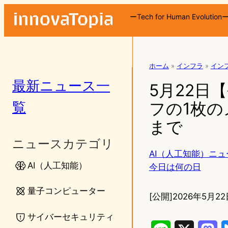
ーTech for Human Evolution
ホーム
»
インフラ
»
イン
最新ニュース一
5月22日
覧
フの1枚の
まで
ニュースカテゴリ
AI（人工知能）ニュ
AI（人工知能）
今日は何の日
量子コンピューター
[公開]
2026年5月22
サイバーセキュリティ