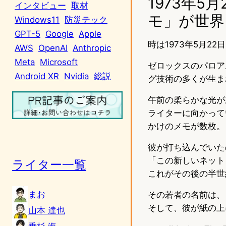
1973年
インタビュー
取材
モ」が世界
Windows11
防災テック
GPT-5
Google
Apple
時は1973年5月2
AWS
OpenAI
Anthropic
Meta
Microsoft
ゼロックスのパロア
Android XR
Nvidia
総説
グ技術の多くが生ま
午前の柔らかな光が
ライターに向かって
かけのメモが数枚。
彼が打ち込んでいた
「この新しいネット
ライター一覧
これがその後の半世
まお
その若者の名前は、
そして、彼が紙の上
山本 達也