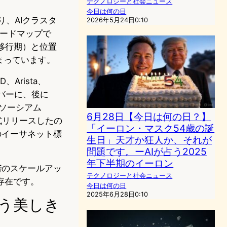
テクノロジーと社会ニュース
今日は何の日
り、AIクラスタ
2026年5月24日0:10
年ロードマップで
・移行期）と位置
まっています。
Arista、
設メンバーに、後に
ンソーシアム
6月28日【今日は何の日？】
式リリースしたの
「イーロン・マスク54歳の誕
のイーサネット標
生日」天才か狂人か、それが
問題です。ーAIが占う2025
年下半期のイーロン
倍
のスケールアッ
テクノロジーと社会ニュース
存在です。
今日は何の日
2025年6月28日0:10
いう美しき