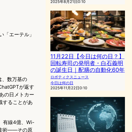
2025年8月21日0:10
ない「エーテル」
11月22日【今日は何の日？】
回転寿司の発明者・白石義明
の誕生日｜配膳の自動化60年
ロボティクスニュース
は、数万基の
今日は何の日
hatGPTが返す
2025年11月22日0:10
、あの日メトカー
識することがあ
有線4億、Wi-
技術——その原