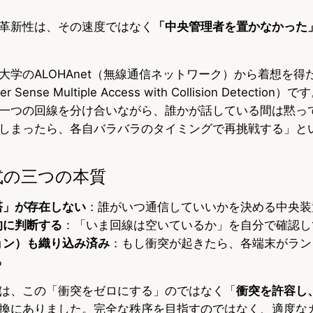
革新性は、その速度ではなく
「中央管理者を置かなかった
大学のALOHAnet（無線通信ネットワーク）から着想を得
ier Sense Multiple Access with Collision Detect
一つの回線を分け合いながら、誰かが話している間は黙っ
しまったら、各自バラバラのタイミングで再挑戦する」と
方式の三つの本質
塔」が存在しない
：誰がいつ通信していいかを決める中央装
的に判断する
：「いま回線は空いているか」を自分で確認し
ョン）も織り込み済み
：もし衝突が起きたら、各端末がラン
る
は、この「衝突をゼロにする」のではなく「
衝突を許容し
換にありました。完全な秩序を目指すのではなく、適度な