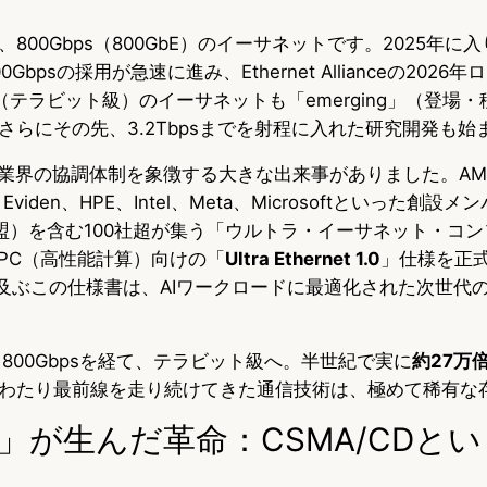
800Gbps（800GbE）のイーサネットです。2025年に入
bpsの採用が急速に進み、Ethernet Allianceの2026
ps（テラビット級）のイーサネットも「emerging」（登場
さらにその先、3.2Tbpsまでを射程に入れた研究開発も始
、業界の協調体制を象徴する大きな出来事がありました。AMD、
o、Eviden、HPE、Intel、Meta、Microsoftといった創
4年加盟）を含む100社超が集う「ウルトラ・イーサネット・コ
/HPC（高性能計算）向けの「
Ultra Ethernet 1.0
」仕様を正
に及ぶこの仕様書は、AIワークロードに最適化された次世代
、800Gbpsを経て、テラビット級へ。半世紀で実に
約27万
わたり最前線を走り続けてきた通信技術は、極めて稀有な
」が生んだ革命：CSMA/CDと