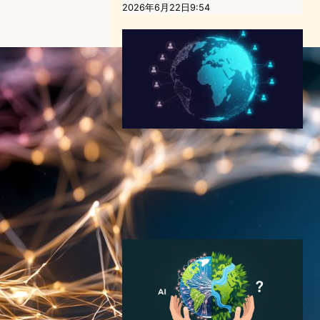
2026年6月22日9:54
9月22日【今日は何の日？】
One Web Day インターネッ
トの未来を決める転換点
テクノロジーと社会ニュース
今日は何の日
2025年9月22日0:10