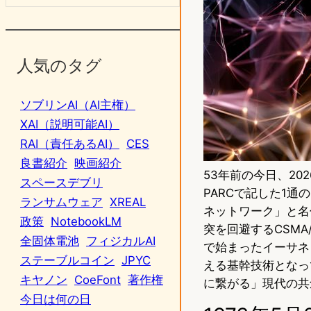
人気のタグ
ソブリンAI（AI主権）
XAI（説明可能AI）
RAI（責任あるAI）
CES
良書紹介
映画紹介
53年前の今日、20
スペースデブリ
PARCで記した1
ランサムウェア
XREAL
ネットワーク」と名
政策
NotebookLM
突を回避するCSMA
全固体電池
フィジカルAI
で始まったイーサネッ
ステーブルコイン
JPYC
える基幹技術となっ
キヤノン
CoeFont
著作権
に繋がる」現代の共
今日は何の日