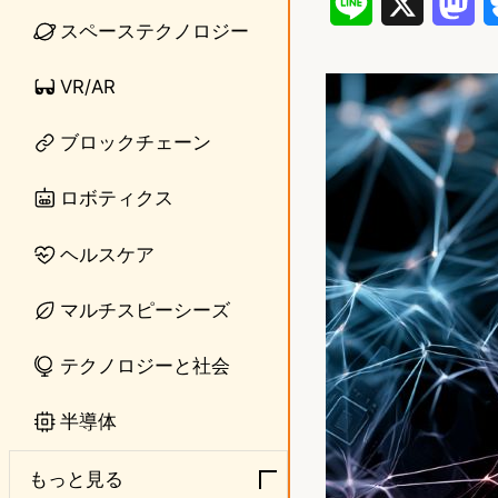
L
X
M
スペーステクノロジー
i
a
VR/AR
n
s
e
t
ブロックチェーン
o
ロボティクス
d
ヘルスケア
o
n
マルチスピーシーズ
テクノロジーと社会
半導体
もっと見る