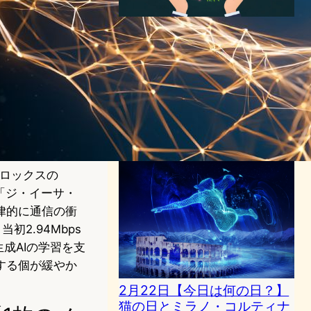
4月22日【今日は何の日？】
「アースデイ」——AIは地球
を救うのか、それとも？56年
目の問い
AI（人工知能）ニュース
｜
テクノロジーと社会ニュース
｜
マルチスピーシーズニュース
今日は何の日
2026年4月22日6:00
ゼロックスの
「ジ・イーサ・
律的に通信の衝
2.94Mbps
生成AIの学習を支
する個が緩やか
2月22日【今日は何の日？】
猫の日とミラノ・コルティナ