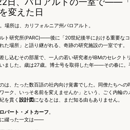
5月22日、パロアルトの一室で——
を変えた日
2日。場所は、カリフォルニア州パロアルト。
ルト研究所(PARC)——後に「20世紀後半における重要な
れた場所」と語り継がれる、奇跡の研究施設の一室です。
差し込むその部屋で、一人の若い研究者がIBMのセレクト
いました。歳は27歳。博士号を取得した年——その春に。
のは、たった数百語の社内向け覚書でした。同僚たちへの
ワーク、いっそ名前を変えませんか」という、ごく内輪の
紀を貫く
設計図
になるとは、まだ知る由もありません。
ロバート・メトカーフ
。
に綴った一文は——