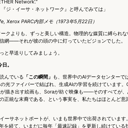
ETHER Network’.”
、『ジ・イーサ・ネットワーク』と呼んでみては」
calfe, Xerox PARC内部メモ（1973年5月22日）
トワークよりも、ずっと美しい構造。物理的な媒質に縛られ
信網——それが彼の頭の中に灯っていたビジョンでした。
っと早送りしてみましょう。
今日。
読んでいる
「この瞬間」
も、世界中のAIデータセンターで
bpsの光ファイバーで結ばれ、生成AIの学習を続けています。C
rneyが描き出す絵画も、Soraが紡ぐ映像も——そのすべてが
の正統な末裔である、という事実を、私たちはほとんど意
規イーサネットポートが、いまも世界中で出荷されています。
ら53年を経て、いまだに毎年「最速記録」を更新し続けている