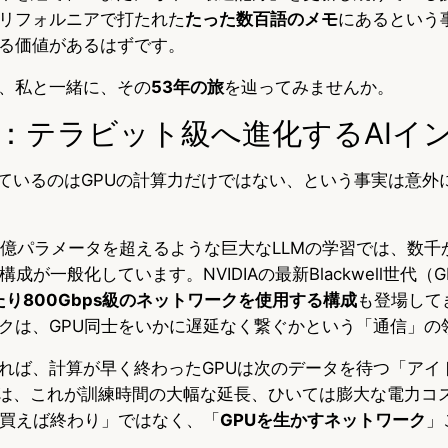
リフォルニアで打たれた
たった数百語のメモ
にあるという
る価値があるはずです。
、私と一緒に、その
53年の旅
を辿ってみませんか。
：テラビット級へ進化するAIイ
えているのはGPUの計算力だけではない、という事実は意外
00億パラメータを超えるような巨大なLLMの学習では、数
成が一般化しています。NVIDIAの最新Blackwell世代（GB2
たり800Gbps級のネットワークを使用する構成
も登場して
クは、GPU同士をいかに遅延なく繋ぐかという「通信」の
れば、計算が早く終わったGPUは次のデータを待つ「アイ
では、これが訓練時間の大幅な延長、ひいては膨大な電力コ
を買えば終わり」ではなく、「
GPUを生かすネットワーク
」