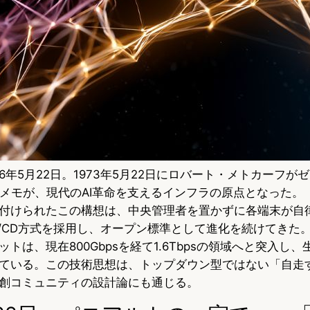
26年5月22日。1973年5月22日にロバート・メトカーフが
通のメモが、現代のAI革命を支えるインフラの原点となった。
付けられたこの構想は、中央管理者を置かずに各端末が自
/CD方式を採用し、オープン標準として進化を続けてきた。当初
トは、現在800Gbpsを経て1.6Tbpsの領域へと突入し、
ている。この技術思想は、トップダウン型ではない「自走
創コミュニティの設計論にも通じる。