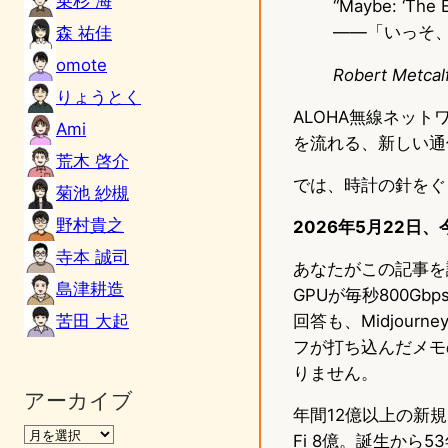
乗杉 海
“Maybe: ‘The 
——「いっそ
森 祐佳
omote
Robert Met
りょうとく
ALOHA無線ネッ
Ami
を流れる、新しい通
荒木 啓介
では、時計の針をぐ
菊池 紗槻
野村貴之
2026年5月22日、
寺本 誠司
あなたがこの記事を
島津耕造
GPUが毎秒800G
苦田 大起
回答も、Midjou
フが打ち込んだメモ
りません。
アーカイブ
年間12億以上の新
Fi 8億。誕生か