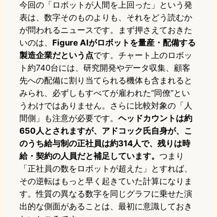
今回の「ロボットが人間を上回った」という発
表は、数字そのものよりも、それをどう読むか
が問われるニュースです。まず押さえておきた
いのは、
Figure AIがロボットを量産・配備する
製造企業だという点
です。チャート上のロボッ
ト約740台には、研究開発やデータ収集、顧客
先への配備に割り当てられる機体も含まれると
みられ、必ずしもすべてが雇われた“同僚”とい
うわけではありません。さらに比較対象の「人
間側」も注意が必要です。
ヘッドカウントは約
650人とされますが、アドコック氏自身が、こ
のうち給与制の正社員は約314人で、残りは時
給・契約の人員だと補足しています。
つまり
「正社員の数をロボットが超えた」とすれば、
その逆転はもっと早く起きていた計算になりま
す。性質の異なる数字を同じグラフに乗せた演
出的な側面があることは、最初に意識しておき