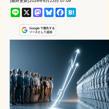
[最終更新]
2026年6月23日 07:09
L
X
M
B
F
H
i
a
l
a
a
n
s
u
c
t
e
t
e
e
e
o
s
b
n
d
k
o
a
o
y
o
n
k