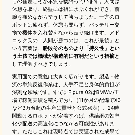
この僅差こそが本質を物語っています。人間は
休憩を取り、終盤には指に水ぶくれができ、前
腕を痛めながら辛うじて勝ちました。一方のロ
ボットは疲れず、休憩も要らず、バッテリー交
換で機体を入れ替えながら走り続けます。アド
コック氏の「人間が勝つのは、これが最後」と
いう言葉は、
勝敗そのものより「持久性」とい
う土俵では機械が構造的に有利だという指摘
と
して理解すべきでしょう。
実用面での意義は大きく広がります。製造・物
流の単純反復作業は、人手不足と身体的負担が
深刻な領域です。すでにFigure 02はBMWの工
場で稼働実績を積んでおり（11か月の配備でX3
など3万台超の生産に貢献と公式発表）、24時
間動けるロボットが定着すれば、供給網の効率
化や配送の高速化につながる可能性がありま
す。ただしこれは現時点では実証された成果で