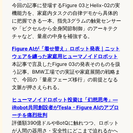
今回の記事に登場するFigure 03とHelix-02の実
機能力を、家庭内タスクの自律デモから具体的
に把握できる一本。指先3グラムの触覚センサー
や「ピクセルから全身関節制御」のアーキテク
チャなど、量産の中身を補強する。
Figure AIが「着せ替え」ロボット発表｜ニット
ウェアを纏った家庭用ヒューマノイドロボット
本記事で言及したFigure 03の発表そのものを扱
う記事。BMW工場での実証や家庭展開の戦略ま
で、今回の「量産フェーズ移行」の前提となる
文脈が押さえられる。
ヒューマノイドロボット投資は「幻想思考」—
iRobot共同創設者がTesla・Figure AIのアプロ
ーチを痛烈批判
評価額390億ドルやBotQに触れつつ、ロボット
が人間の器用さ・安全性にどこまで迫れるかへ