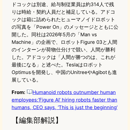
ドコックは別途、給与制従業員は約314人で残
りは時給・契約人員だと補足している。アドコ
ックは箱に詰められたヒューマノイドロボット
の写真を「Power On」のメッセージとともに公
開した。同社は2026年5月の「Man vs
Machine」の企画で、ロボットFigure 03と人間
のインターンが荷物仕分けで競い、人間が勝利
した。アドコックは「人間が勝つのは、これが
最後になる」と述べた。Teslaはロボット
Optimusを開発し、中国のUnitreeやAgibotも進
展している。
From:
Humanoid robots outnumber human
employees:’Figure AI’ hiring robots faster than
humans, CEO says, ‘This is just the beginning’
【編集部解説】