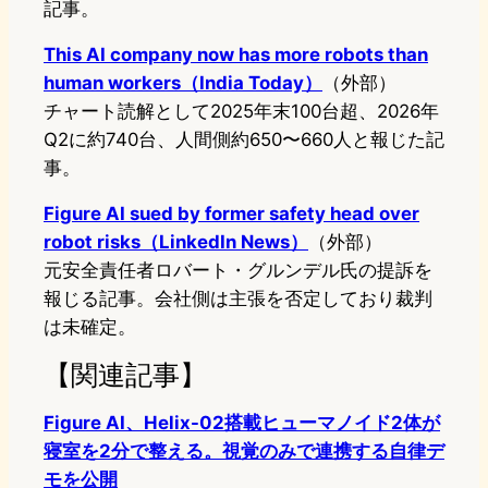
記事。
This AI company now has more robots than
human workers（India Today）
（外部）
チャート読解として2025年末100台超、2026年
Q2に約740台、人間側約650〜660人と報じた記
事。
Figure AI sued by former safety head over
robot risks（LinkedIn News）
（外部）
元安全責任者ロバート・グルンデル氏の提訴を
報じる記事。会社側は主張を否定しており裁判
は未確定。
【関連記事】
Figure AI、Helix-02搭載ヒューマノイド2体が
寝室を2分で整える。視覚のみで連携する自律デ
モを公開