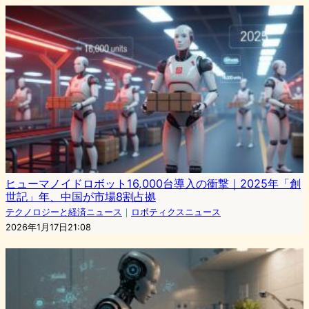
ヒューマノイドロボット16,000台導入の衝撃｜2025年「創
世記」年、中国が市場8割占拠
テクノロジーと経済ニュース
｜
ロボティクスニュース
2026年1月17日21:08