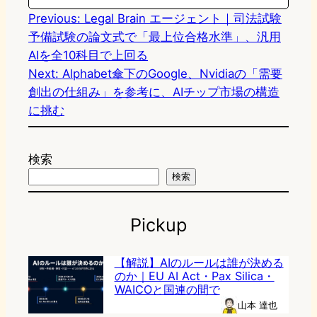
Previous:
Legal Brain エージェント｜司法試験
予備試験の論文式で「最上位合格水準」、汎用
AIを全10科目で上回る
Next:
Alphabet傘下のGoogle、Nvidiaの「需要
創出の仕組み」を参考に、AIチップ市場の構造
に挑む
検索
検索
Pickup
【解説】AIのルールは誰が決める
のか｜EU AI Act・Pax Silica・
WAICOと国連の間で
山本 達也