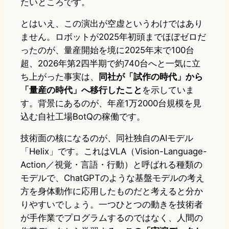
たいところです。
とはいえ、この演出が空虚というわけではあり
ません。ロボットが2025年初頭までほぼゼロだ
ったのが、量産開始を境に2025年末で100台
超、2026年第2四半期で約740台へと一気に立
ち上がった事実は、
同社が「試作の時代」から
「量産の時代」へ移行したこと
を示していま
す。背景にあるのが、年産1万2000台規模を見
込む自社工場BotQの稼働です。
技術面の核になるのが、同社独自のAIモデル
「Helix」です。これはVLA（Vision-Language-
Action／視覚・言語・行動）と呼ばれる種類の
モデルで、ChatGPTのような基盤モデルの考え
方を身体動作に応用したものだと考えると分か
りやすいでしょう。一つひとつの動きを技術者
が手作業でプログラムするのではなく、人間の