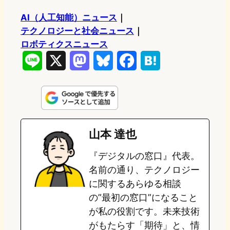
AI（人工知能）ニュース
｜
テクノロジーと社会ニュース
｜
ロボティクスニュース
L
X
M
B
F
H
i
a
l
a
a
n
s
u
c
t
e
t
e
e
e
山本 達也
o
s
b
n
『デジタルの窓口』代表。
d
k
o
a
名前の通り、テクノロジー
o
y
o
に関するあらゆる相談
の”最初の窓口”になること
n
k
が私の役割です。未来技術
がもたらす「期待」と、情