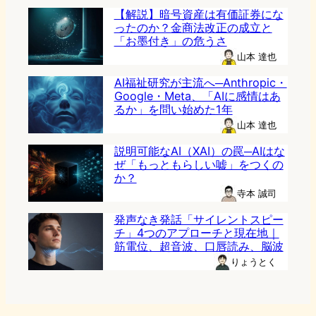
【解説】暗号資産は有価証券にな
ったのか？金商法改正の成立と
「お墨付き」の危うさ
山本 達也
AI福祉研究が主流へ─Anthropic・
Google・Meta、「AIに感情はあ
るか」を問い始めた1年
山本 達也
説明可能なAI（XAI）の罠─AIはな
ぜ「もっともらしい嘘」をつくの
か？
寺本 誠司
発声なき発話「サイレントスピー
チ」4つのアプローチと現在地｜
筋電位、超音波、口唇読み、脳波
りょうとく