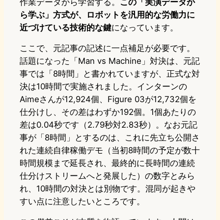
作業データから学習する。
この「実演データか
ら学ぶ」方式が、ロボットを汎用的な労働力に
近づけている技術的な鍵
になっています。
ここで、元記事の記述に一点補足が必要です。
話題になった「Man vs Machine」対決は、元記
事では「8時間」と書かれていますが、正式な対
決は10時間で実施されました。インターンの
Aimeさんが12,924個、Figure 03が12,732個を
仕分けし、その差はわずか192個。1個あたりの
差は0.04秒です（2.79秒対2.83秒）。なお元記
事が「8時間」とするのは、これに先立ち公開さ
れた連続自律稼働デモ（当初8時間の予定が数十
時間規模まで延長され、最終的に長時間の連続
仕分けストリームへと発展した）の数字とみら
れ、10時間の対決とは別物です。混同が起きや
すい点に注意したいところです。