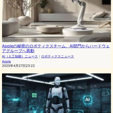
Appleの秘密のロボティクスチーム、AI部門からハードウェ
アグループへ異動
AI（人工知能）ニュース
｜
ロボティクスニュース
Apple
2025年4月27日23:22