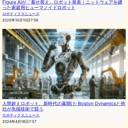
Figure AIが「着せ替え」ロボット発表｜ニットウェアを纏
った家庭用ヒューマノイドロボット
ロボティクスニュース
2025年10月10日7:56
人間超えロボット、新時代の幕開け: Boston Dynamicsと他
社が先端技術で競う
ロボティクスニュース
2024年4月18日7:57