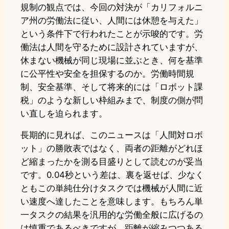
規制の観点では、今回の対決が「カリフォルニ
ア州の労働法に従い、人間には休憩を与えた」
という条件下で行われたことが示唆的です。労
働法は人間を守るために設計されていますが、
休まない機械が同じ現場に並ぶとき、何を基準
に公平性や安全を担保するのか。労働時間規
制、安全基準、そして将来的には「ロボット課
税」のような新しい枠組みまで、制度の側が問
い直しを迫られます。
長期的に見れば、このニュースは「人間対ロボ
ット」の勝敗表ではなく、両者の距離がどれほ
ど縮まったかを測る目盛りとして読むのが妥当
です。0.04秒という差は、裏を返せば、少なく
ともこの単純仕分けタスクでは機械が人間に近
い速度へ達したことを意味します。もちろん単
一タスクの結果を汎用的な労働全般に広げるの
は慎重であるべきですが、距離が縮みつつある