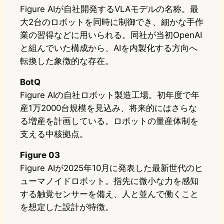
Figure AIが自社開発するVLAモデルの名称。最
大2台のロボットを同時に制御でき、細かな手作
業の習得などに用いられる。同社が当初OpenAI
と組んでいた構成から、AIを内製化する方向へ
転換した象徴的な存在。
BotQ
Figure AIの自社ロボット製造工場。初年度で年
産1万2000台規模を見込み、将来的にはさらな
る増産を計画している。ロボットの量産体制を
支える中核拠点。
Figure 03
Figure AIが2025年10月に発表した最新世代のヒ
ューマノイドロボット。指先に微小な力を感知
する触覚センサーを備え、人と並んで働くこと
を想定した設計が特徴。