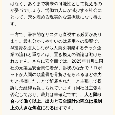
はなく、あくまで将来の可能性として捉えるの
が妥当でしょう。労働力人口が減少する社会に
とって、穴を埋める現実的な選択肢になり得ま
す。
一方で、潜在的なリスクも直視する必要があり
ます。最も分かりやすいのは雇用への影響で、
AI投資を拡大しながら人員を削減するテック企
業の流れと重なれば、置き換えの議論は避けら
れません。さらに安全面では、2025年11月に同
社の元製品安全責任者が、訴状のなかで「ロボ
ットが人間の頭蓋骨を骨折させられるほど強力
だと指摘したことで解雇された」と主張して提
訴した経緯も報じられています（同社は主張を
否定しており、裁判は未確定です）。
人と隣り
合って働く以上、出力と安全設計の両立は規制
上の大きな焦点になるはず
です。