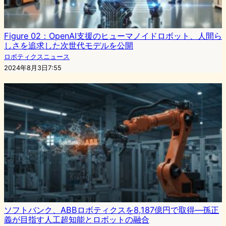
Figure 02：OpenAI支援のヒューマノイドロボット、人間ら
しさを追求した次世代モデルを公開
ロボティクスニュース
2024年8月3日7:55
ソフトバンク、ABBロボティクスを8,187億円で取得―孫正
義が目指す人工超知能とロボットの融合