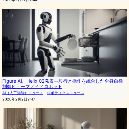
Figure AI、Helix 02発表—歩行と操作を統合した全身自律
制御ヒューマノイドロボット
AI（人工知能）ニュース
｜
ロボティクスニュース
2026年2月2日9:47