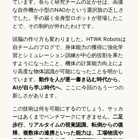
ています。長らく研究チームの足かせは、高価
な自作機か小型のNAOかという選択肢の乏しさ
でした。手の届く全身型ロボットが登場したこ
とで、その制約が外れたわけです。
頭脳の作り方も変わりました。HTWK Robotsは
自チームのブログで、身体能力の獲得に強化学
習とシミュレーション訓練が中心的役割を果た
すようになったこと、機体の計算能力向上によ
り高度な物体認識が可能になったことを明かし
ています。
動作を人が逐一書き込む時代から、
AIが自ら学ぶ時代へ
。ここに今回のもう一つの
新しさがあります。
この技術は何を可能にするのでしょう。サッカ
ーはあくまでベンチマークにすぎません。
二足
歩行、リアルタイムの視覚認識、転倒からの復
帰、複数体の連携といった能力は、工場物流や