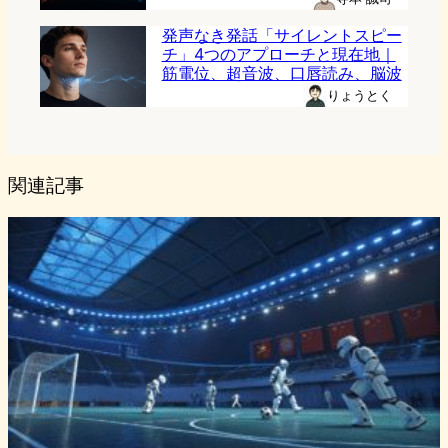
発声なき発話「サイレントスピー
チ」4つのアプローチと現在地｜
筋電位、超音波、口唇読み、脳波
りょうとく
関連記事