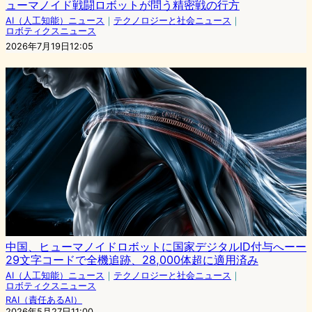
ューマノイド戦闘ロボットが問う精密戦の行方
AI（人工知能）ニュース
｜
テクノロジーと社会ニュース
｜
ロボティクスニュース
2026年7月19日12:05
中国、ヒューマノイドロボットに国家デジタルID付与へーー
29文字コードで全機追跡、28,000体超に適用済み
AI（人工知能）ニュース
｜
テクノロジーと社会ニュース
｜
ロボティクスニュース
RAI（責任あるAI）
2026年5月27日11:00