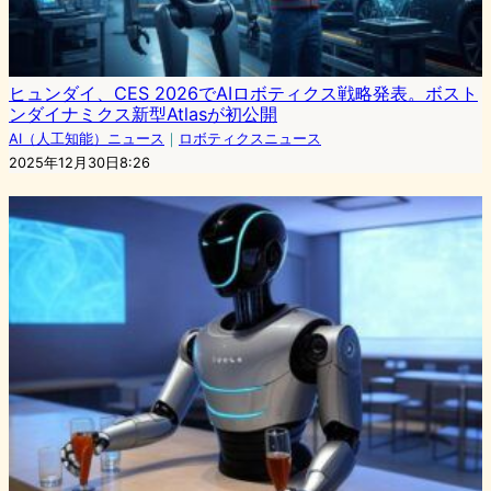
ヒュンダイ、CES 2026でAIロボティクス戦略発表。ボスト
ンダイナミクス新型Atlasが初公開
AI（人工知能）ニュース
｜
ロボティクスニュース
2025年12月30日8:26