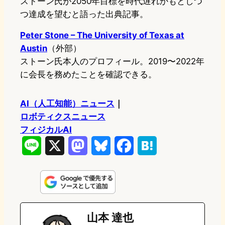
ストーン氏が2050年目標を時代遅れかもとしつ
つ達成を望むと語った出典記事。
Peter Stone – The University of Texas at
Austin
（外部）
ストーン氏本人のプロフィール。2019〜2022年
に会長を務めたことを確認できる。
AI（人工知能）ニュース
｜
ロボティクスニュース
フィジカルAI
L
X
M
B
F
H
i
a
l
a
a
n
s
u
c
t
e
t
e
e
e
山本 達也
o
s
b
n