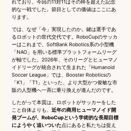
れており、今回の11対11はその枠を超えた記念
的な一戦でした。節目としての価値はここにあ
ります。
では、なぜ「今」実現したのか。鍵は選手であ
るロボットの世代交代です。RoboCupのサッカ
ーはこれまで、SoftBank Robotics系の小型機
「NAO」を用いる標準プラットフォームリーグ
が軸でした。2026年、そのリーグとヒューマノ
イドリーグが統合されて生まれた「Humanoid
Soccer League」では、Booster Roboticsの
「K1」「T1」といった、より大型かつ俊敏な市
販の人型機へ一斉に乗り換えが進んだのです。
したがって本質は、ロボットがサッカーをした
こと自体よりも、
近年の商用ヒューマノイド開
発ブームが、RoboCupという学術的な長期目標
にようやく追いついた
点にあると私たちは捉え