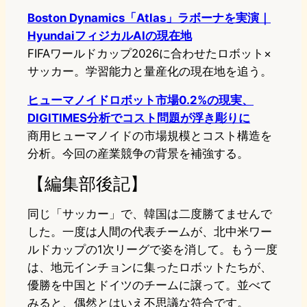
Boston Dynamics「Atlas」ラボーナを実演｜
HyundaiフィジカルAIの現在地
FIFAワールドカップ2026に合わせたロボット×
サッカー。学習能力と量産化の現在地を追う。
ヒューマノイドロボット市場0.2%の現実、
DIGITIMES分析でコスト問題が浮き彫りに
商用ヒューマノイドの市場規模とコスト構造を
分析。今回の産業競争の背景を補強する。
【編集部後記】
同じ「サッカー」で、韓国は二度勝てませんで
した。一度は人間の代表チームが、北中米ワー
ルドカップの1次リーグで姿を消して。もう一度
は、地元インチョンに集ったロボットたちが、
優勝を中国とドイツのチームに譲って。並べて
みると、偶然とはいえ不思議な符合です。