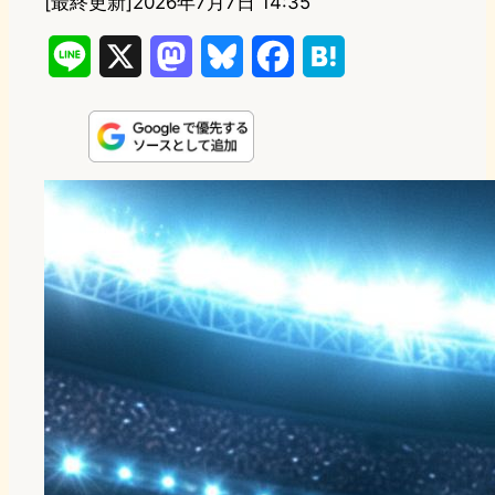
[最終更新]
2026年7月7日 14:35
L
X
M
B
F
H
i
a
l
a
a
n
s
u
c
t
e
t
e
e
e
o
s
b
n
d
k
o
a
o
y
o
n
k