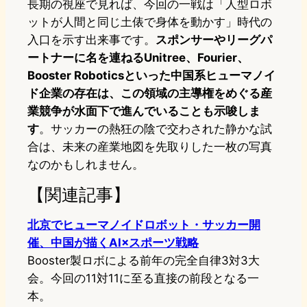
長期の視座で見れば、今回の一戦は「人型ロボ
ットが人間と同じ土俵で身体を動かす」時代の
入口を示す出来事です。
スポンサーやリーグパ
ートナーに名を連ねるUnitree、Fourier、
Booster Roboticsといった中国系ヒューマノイ
ド企業の存在は、この領域の主導権をめぐる産
業競争が水面下で進んでいることも示唆しま
す
。サッカーの熱狂の陰で交わされた静かな試
合は、未来の産業地図を先取りした一枚の写真
なのかもしれません。
【関連記事】
北京でヒューマノイドロボット・サッカー開
催、中国が描くAI×スポーツ戦略
Booster製ロボによる前年の完全自律3対3大
会。今回の11対11に至る直接の前段となる一
本。