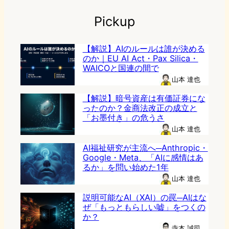
Pickup
【解説】AIのルールは誰が決める
のか｜EU AI Act・Pax Silica・
WAICOと国連の間で
山本 達也
【解説】暗号資産は有価証券にな
ったのか？金商法改正の成立と
「お墨付き」の危うさ
山本 達也
AI福祉研究が主流へ─Anthropic・
Google・Meta、「AIに感情はあ
るか」を問い始めた1年
山本 達也
説明可能なAI（XAI）の罠─AIはな
ぜ「もっともらしい嘘」をつくの
か？
寺本 誠司