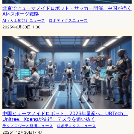
北京でヒューマノイドロボット・サッカー開催、中国が描く
AI×スポーツ戦略
AI（人工知能）ニュース
｜
ロボティクスニュース
2025年6月30日11:30
中国ヒューマノイドロボット、2026年量産へ。UBTech、
Unitree、Xpengが先行、テスラを追い抜く
テクノロジーと経済ニュース
｜
ロボティクスニュース
2025年12月30日17:47