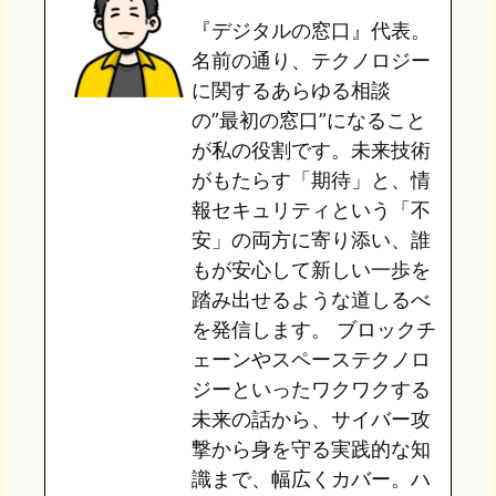
『デジタルの窓口』代表。
d
k
o
a
名前の通り、テクノロジー
o
y
o
に関するあらゆる相談
の”最初の窓口”になること
n
k
が私の役割です。未来技術
がもたらす「期待」と、情
報セキュリティという「不
安」の両方に寄り添い、誰
もが安心して新しい一歩を
踏み出せるような道しるべ
を発信します。 ブロックチ
ェーンやスペーステクノロ
ジーといったワクワクする
未来の話から、サイバー攻
撃から身を守る実践的な知
識まで、幅広くカバー。ハ