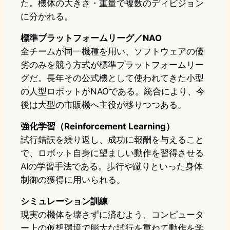
た。機体の大きさ・重量で複数のディビジョン
に分かれる。
標準プラットフォームリーグ／NAO
全チームが同一機種を用い、ソフトウェアの優
劣のみを競う方式が標準プラットフォームリー
グだ。長年その公式機として使われてきた小型
の人型ロボットがNAOである。統合により、今
後は大型の市販機へ主役が移りつつある。
強化学習（Reinforcement Learning）
試行錯誤を繰り返し、成功に報酬を与えること
で、ロボット自身に望ましい動作を習得させる
AIの学習手法である。歩行や蹴りといった身体
制御の獲得に用いられる。
シミュレーション訓練
現実の機体を壊さずに済むよう、コンピュータ
ー上の仮想環境で膨大な試行を重ねて動作を学