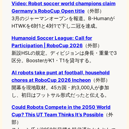
Video: Robot soccer world champions claim
Germany’s RoboCup Open title
（外部）
3月のジャーマンオープンを報道。B-Humanが
HTWKを6対1と4対1で下し二冠を達成。
Humanoid Soccer League: Call for
Participation | RoboCup 2026
（外部）
新設HSLの規定。ディビジョンは身長・重量で3
区分。BoosterがK1・T1を貸与する。
AI robots take punt at football, household
chores at RoboCup 2026 Incheon
（外部）
開幕を現地取材。45カ国・約3,000人が参加
し、初日はフットサル形式だったと伝える。
Could Robots Compete in the 2050 World
Cup? This UT Team Thinks It’s Possible
（外
部）