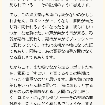
見られている——その証拠のように思えます。
でも、この温度差は永遠には続かないのかもし
れません。ロボットが上手くなり、勝敗が当た
り前に問われるようになったとき、彼らにもい
つか「なぜ負けた」の声が向かう日が来る。称
賛が期待に変わり、期待がやがてプレッシャー
に変わっていく。それは技術が本物になった証
でもあり、同時に、あの寛容な拍手が聞けなく
なる寂しさでもあります。
だからこそ、まだ転びながら走るロボットたち
を、素直に「すごい」と言える今この時期は、
けっこう貴重なのだと思います。勝ち負けの物
差しをいったん脇に置いて、前に進もうとする
姿そのものを面白がれる。人間には少し厳し
く、ロボットには少し優しい——その視線の非
対称を、皆さんはどう感じるでしょうか。答え