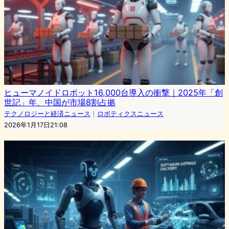
ヒューマノイドロボット16,000台導入の衝撃｜2025年「創
世記」年、中国が市場8割占拠
テクノロジーと経済ニュース
｜
ロボティクスニュース
2026年1月17日21:08