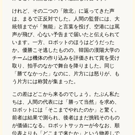
けれど、その二つの「敗北」に返ってきた声
は、まるで正反対でした。人間の監督には、大
統領までが「無能」と言葉を投げ、空港には罵
声が飛び、心ない予告まで届いたと伝えられて
います。一方、ロボットのほうはどうだった
か。優勝こそ逃したものの、韓国の漢陽大学の
チームは機体の作り込みを評価されて賞を受け
取り、拍手のなかで舞台を降りました。同じ
「勝てなかった」なのに、片方には怒りが、も
う片方には称賛が集まった。
この差はどこから来るのでしょう。たぶん私た
ちは、人間の代表には「勝って当然」を求め、
ロボットには「そこまでやれたのか」と驚く。
前者は結果で測られ、後者はまだ挑戦そのもの
が価値になる。ロボットサッカーが今なお、順
位表よりも「どこまで来たか」という物差しで