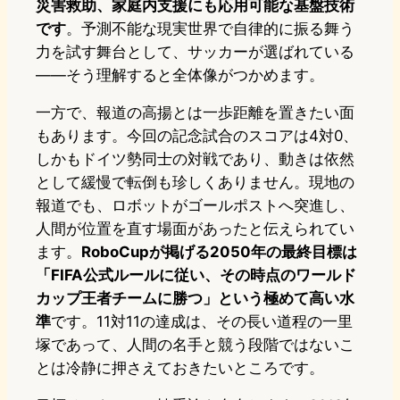
災害救助、家庭内支援にも応用可能な基盤技術
です
。予測不能な現実世界で自律的に振る舞う
力を試す舞台として、サッカーが選ばれている
——そう理解すると全体像がつかめます。
一方で、報道の高揚とは一歩距離を置きたい面
もあります。今回の記念試合のスコアは4対0、
しかもドイツ勢同士の対戦であり、動きは依然
として緩慢で転倒も珍しくありません。現地の
報道でも、ロボットがゴールポストへ突進し、
人間が位置を直す場面があったと伝えられてい
ます。
RoboCupが掲げる2050年の最終目標は
「FIFA公式ルールに従い、その時点のワールド
カップ王者チームに勝つ」という極めて高い水
準
です。11対11の達成は、その長い道程の一里
塚であって、人間の名手と競う段階ではないこ
とは冷静に押さえておきたいところです。